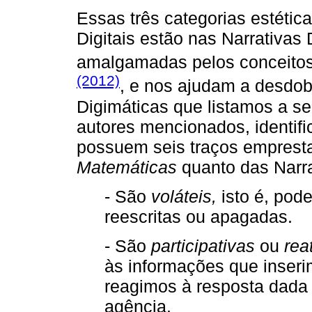
Essas três categorias estétic
Digitais estão nas Narrativas
amalgamadas pelos conceito
(2012)
, e nos ajudam a desdobr
Digimáticas que listamos a seg
autores mencionados, identi
possuem seis traços emprest
Matemáticas
quanto das Narr
- São
voláteis,
isto é, pod
reescritas ou apagadas.
- São
participativas
ou
rea
às informações que inser
reagimos à resposta dada p
agência.