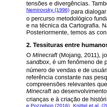
tensões e divergências. Tam
Nemirovsky (1996)
para dialoga
o percurso metodológico fun
e na técnica da Cartografia. 
Posteriormente, temos as cons
2. Tessituras entre human
O
Minecraft
(Mojang, 2011), jo
sandbox
, é um fenômeno de p
número de vendas e de usuári
referência constante nas pes
compreensões relevantes que
Minecraft
ao desenvolvimento 
crianças e à criação de histó
e Pozzebon (2016)
Knittel et al
.
(2