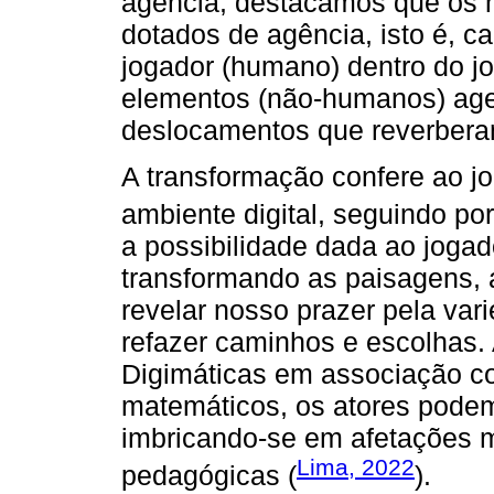
agência, destacamos que os
dotados de agência, isto é, c
jogador (humano) dentro do j
elementos (não-humanos) age
deslocamentos que reverbera
A transformação confere ao jo
ambiente digital, seguindo por
a possibilidade dada ao joga
transformando as paisagens, 
revelar nosso prazer pela var
refazer caminhos e escolhas. 
Digimáticas em associação c
matemáticos, os atores podem 
imbricando-se em afetações mú
Lima, 2022
pedagógicas (
).