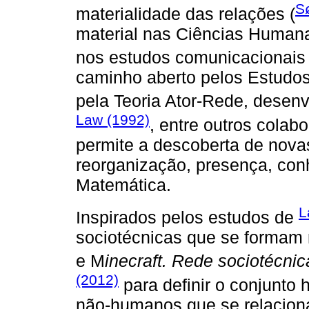
S
materialidade das relações (
material nas Ciências Humana
nos estudos comunicacionais 
caminho aberto pelos Estudos
pela Teoria Ator-Rede, desen
Law (1992)
, entre outros colabo
permite a descoberta de nov
reorganização, presença, co
Matemática.
L
Inspirados pelos estudos de
sociotécnicas que se formam 
e M
inecraft. Rede sociotécnic
(2012)
para definir o conjunto
não-humanos que se relacion