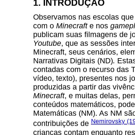
1. INTRODUÇÃO
Observamos nas escolas que
com o
Minecraft
e nos
gamepl
publicam suas filmagens de 
Youtube
, que as sessões inte
Minecraft, seus cenários, el
Narrativas Digitais (ND)
.
Estas
contadas com o recurso das T
vídeo, texto), presentes nos jo
produzidas a partir das vivênc
Minecraft
, e muitas delas, p
conteúdos matemáticos, pode
Matemáticas (NM). As NM são
Nemirovsky (1
contribuições de
crianças contam enquanto res