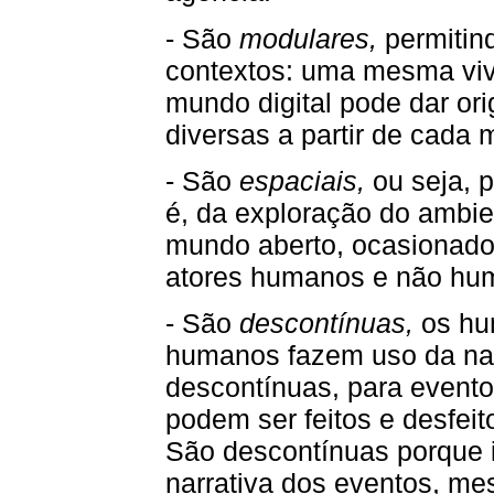
- São
modulares,
permitin
contextos: uma mesma viv
mundo digital pode dar or
diversas a partir de cada
- São
espaciais,
ou seja, p
é, da exploração do ambien
mundo aberto, ocasionado
atores humanos e não hum
- São
descontínuas,
os hu
humanos fazem uso da narr
descontínuas, para event
podem ser feitos e desfeit
São descontínuas porque
narrativa dos eventos, me