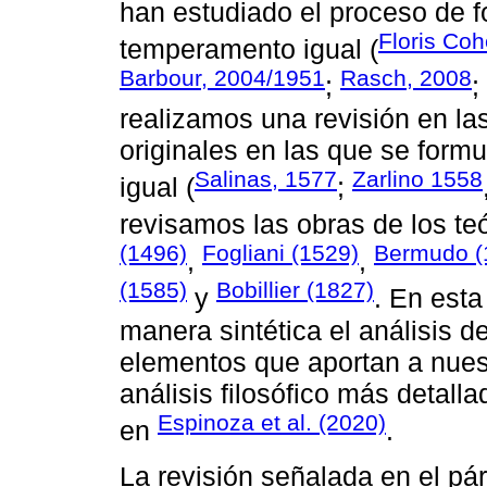
han estudiado el proceso de f
Floris Co
temperamento igual (
Barbour, 2004/1951
Rasch, 2008
;
;
realizamos una revisión en la
originales en las que se form
Salinas, 1577
Zarlino 1558
igual (
;
revisamos las obras de los te
(1496)
Fogliani (1529)
Bermudo (
,
,
(1585)
Bobillier (1827)
y
. En est
manera sintética el análisis 
elementos que aportan a nuest
análisis filosófico más detall
Espinoza et al. (2020)
en
.
La revisión señalada en el pár