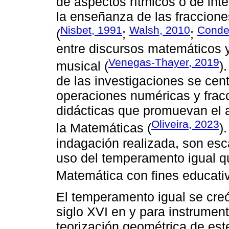
de aspectos rítmicos o de int
la enseñanza de las fraccione
Nisbet, 1991
Walsh, 2010
Cond
(
;
;
entre discursos matemáticos 
Venegas-Thayer, 2019
musical (
)
de las investigaciones se ce
operaciones numéricas y fracc
didácticas que promuevan el a
Oliveira, 2023
la Matemáticas (
)
indagación realizada, son esc
uso del temperamento igual q
Matemática con fines educati
El temperamento igual se creó
siglo XVI en y para instrumen
teorización geométrica de est