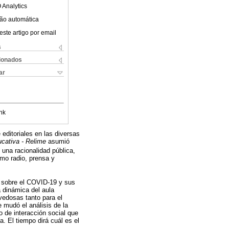
 Analytics
ão automática
este artigo por email
s
cionados
ar
nk
editoriales en las diversas
cativa - Relime
asumió
e una racionalidad pública,
mo radio, prensa y
s sobre el COVID-19 y sus
 dinámica del aula
vedosas tanto para el
 mudó el análisis de la
to de interacción social que
. El tiempo dirá cuál es el