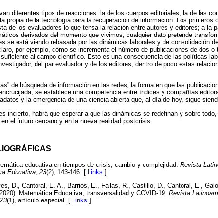
an diferentes tipos de reacciones: la de los cuerpos editoriales, la de las c
 la propia de la tecnología para la recuperación de información. Los primeros
a de los evaluadores lo que tensa la relación entre autores y editores; a la p
áticos derivados del momento que vivimos, cualquier dato pretende transfor
res se está viendo rebasada por las dinámicas laborales y de consolidación d
aro, por ejemplo, cómo se incrementa el número de publicaciones de dos o t
 suficiente al campo científico. Esto es una consecuencia de las políticas la
investigador, del par evaluador y de los editores, dentro de poco estas relaci
ñas” de búsqueda de información en las redes, la forma en que las publicaci
encrucijada, se establece una competencia entre índices y compañías editora
tadatos y la emergencia de una ciencia abierta que, al día de hoy, sigue sien
es incierto, habrá que esperar a que las dinámicas se redefinan y sobre todo
en el futuro cercano y en la nueva realidad postcrisis.
LIOGRÁFICAS
temática educativa en tiempos de crisis, cambio y complejidad.
Revista Lati
ca Educativa
,
23
(2), 143-146. [
Links
]
es, D., Cantoral, E. A., Barrios, E., Fallas, R., Castillo, D., Cantoral, E., Gal
A. (2020). Matemática Educativa, transversalidad y COVID-19.
Revista Latinoam
23
(1), artículo especial. [
Links
]