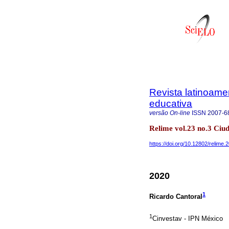
Revista latinoame
educativa
versão On-line
ISSN
2007-6
Relime vol.23 no.3 Ci
https://doi.org/10.12802/relime.
2020
1
Ricardo Cantoral
1
Cinvestav - IPN México