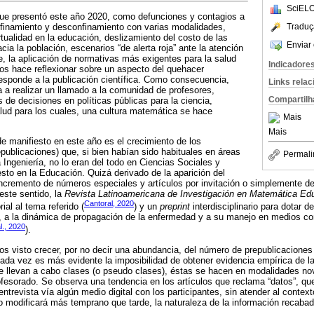
SciELO
que presentó este año 2020, como defunciones y contagios a
Traduç
finamiento y desconfinamiento con varias modalidades,
tualidad en la educación, deslizamiento del costo de las
Enviar 
cia la población, escenarios “de alerta roja” ante la atención
 la aplicación de normativas más exigentes para la salud
Indicadore
 nos hace reflexionar sobre un aspecto del quehacer
esponde a la publicación científica. Como consecuencia,
Links rela
 a realizar un llamado a la comunidad de profesores,
Compartilh
 de decisiones en políticas públicas para la ciencia,
lud para los cuales, una cultura matemática se hace
Mais
Mais
 manifiesto en este año es el crecimiento de los
publicaciones) que, si bien habían sido habituales en áreas
Permali
Ingeniería, no lo eran del todo en Ciencias Sociales y
to en la Educación. Quizá derivado de la aparición del
ncremento de números especiales y artículos por invitación o simplemente de 
este sentido, la
Revista Latinoamericana de Investigación en Matemática Edu
Cantoral, 2020
ial al tema referido (
) y un
preprint
interdisciplinario para dotar d
a la dinámica de propagación de la enfermedad y a su manejo en medios co
l., 2020
).
s visto crecer, por no decir una abundancia, del número de prepublicacione
ada vez es más evidente la imposibilidad de obtener evidencia empírica de la
 se llevan a cabo clases (o pseudo clases), éstas se hacen en modalidades no
esorado. Se observa una tendencia en los artículos que reclama “datos”, que
entrevista vía algún medio digital con los participantes, sin atender al contex
to modificará más temprano que tarde, la naturaleza de la información recabada