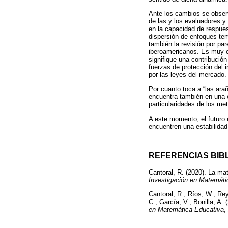
Ante los cambios se observ
de las y los evaluadores y
en la capacidad de respuest
dispersión de enfoques tem
también la revisión por pa
iberoamericanos. Es muy cl
signifique una contribución
fuerzas de protección del 
por las leyes del mercado.
Por cuanto toca a “las ara
encuentra también en una 
particularidades de los me
A este momento, el futuro 
encuentren una estabilidad 
REFERENCIAS BIB
Cantoral, R. (2020). La ma
Investigación en Matemáti
Cantoral, R., Ríos, W., Rey
C., García, V., Bonilla, 
en Matemática Educativa
,