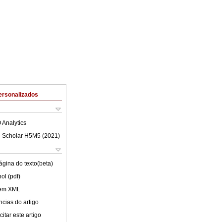
ersonalizados
 Analytics
 Scholar H5M5 (
2021
)
ágina do texto(beta)
ol (pdf)
 em XML
cias do artigo
itar este artigo