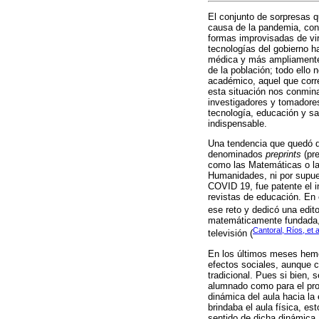
El conjunto de sorpresas 
causa de la pandemia, con
formas improvisadas de vir
tecnologías del gobierno ha
médica y más ampliamente,
de la población; todo ello
académico, aquel que corr
esta situación nos conmina
investigadores y tomadores
tecnología, educación y sa
indispensable.
Una tendencia que quedó de
denominados
preprints
(pre
como las Matemáticas o la 
Humanidades, ni por supues
COVID 19, fue patente el i
revistas de educación. En 
ese reto y dedicó una editor
matemáticamente fundada, 
Cantoral, Ríos, et a
televisión (
En los últimos meses hemo
efectos sociales, aunque c
tradicional. Pues si bien,
alumnado como para el prof
dinámica del aula hacia la 
brindaba el aula física, es
sentido de dicha dinámica.