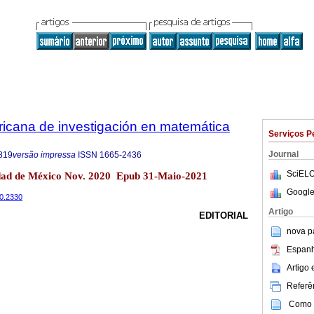
ricana de investigación en matemática
Serviços P
Journal
819
versão impressa
ISSN
1665-2436
SciELO
udad de México Nov. 2020 Epub 31-Maio-2021
Google
20.2330
Artigo
EDITORIAL
nova p
Espanh
Artigo
Referên
Como c