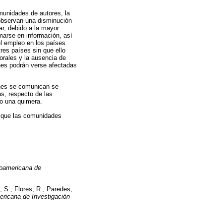
omunidades de autores, la
 observan una disminución
ar, debido a la mayor
marse en información, así
el empleo en los países
res países sin que ello
borales y la ausencia de
ones podrán verse afectadas
ones se comunican se
s, respecto de las
do una quimera.
, que las comunidades
noamericana de
o, S., Flores, R., Paredes,
ericana de Investigación