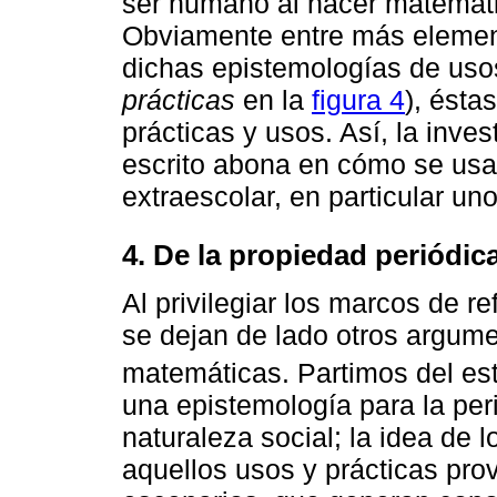
ser humano al hacer matemáti
Obviamente entre más element
dichas epistemologías de us
prácticas
en la
figura 4
), ésta
prácticas y usos. Así, la inve
escrito abona en cómo se usa 
extraescolar, en particular un
4. De la propiedad periódica
Al privilegiar los marcos de r
se dejan de lado otros argum
matemáticas. Partimos del es
una epistemología para la pe
naturaleza social; la idea de l
aquellos usos y prácticas pro