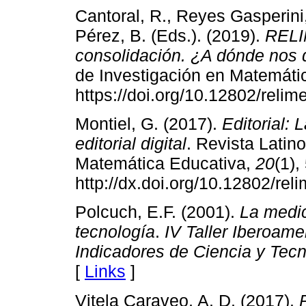
Cantoral, R., Reyes Gasperini,
Pérez, B. (Eds.). (2019).
RELIM
consolidación. ¿A dónde nos 
de Investigación en Matemáti
https://doi.org/10.12802/relim
Montiel, G. (2017).
Editorial: 
editorial digital
. Revista Latin
Matemática Educativa,
20
(1),
http://dx.doi.org/10.12802/rel
Polcuch, E.F. (2001).
La medic
tecnología
.
IV
Taller Iberoame
Indicadores de Ciencia y Tec
[
Links
]
Vitela Caraveo, A. D. (2017).