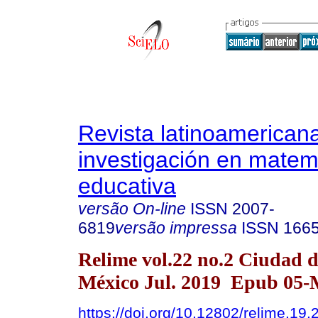
Revista latinoamerican
investigación en matem
educativa
versão On-line
ISSN
2007-
6819
versão impressa
ISSN
166
Relime vol.22 no.2 Ciudad 
México Jul. 2019 Epub 05-
https://doi.org/10.12802/relime.19.