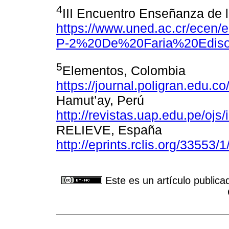
4
III Encuentro Enseñanza de
https://www.uned.ac.cr/ecen/
P-2%20De%20Faria%20Ediso
5
Elementos, Colombia
https://journal.poligran.edu.c
Hamut’ay, Perú
http://revistas.uap.edu.pe/oj
RELIEVE, España
http://eprints.rclis.org/335
Este es un artículo publica