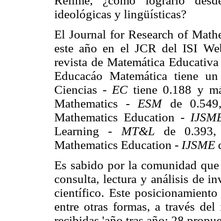
Relime, ¿cómo lograrlo desde
ideológicas y lingüísticas?
El Journal for Research of Math
este año en el JCR del ISI We
revista de Matemática Educativa
Educacáo Matemática tiene un
Ciencias -
EC
tiene 0.188 y más
Mathematics -
ESM
de 0.549, 
Mathematics Education -
IJSM
Learning -
MT&L
de 0.393, I
Mathematics Education -
IJSME
d
Es sabido por la comunidad qu
consulta, lectura y análisis de i
científico. Este posicionamient
entre otras formas, a través del
recibidas 'año tras año: 28 prop