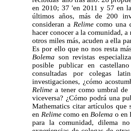
en 2010; 37 'en 2011 y 57 en la
últimos años, más de 200 inv
consideran a
Relime
como una de
hacer conocer a la comunidad, a n
otros miles más, acuden a ella pa
Es por ello que no nos resta má
Bolema
son revistas especiali
posible publicar en castella
consultadas por colegas lati
investigaciones, ¿cómo acostumbr
Relime
a tener como umbral de n
viceversa? ¿Cómo podrá una pub
Mathematics citar artículos que 
en
Relime
como en
Bolema
o en 
para la comunidad, dilema no 
experiencias de colegas de otras