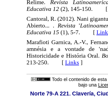
Relime.
Revista Latinoamer
Educativa 12
(2), 145-150. 
Cantoral, R. (2012). Nani gigant
Abierto... .
Revista
'
Latinoame
Educativa 15
(1), 5-7. [
Link
Marafioti Garnica, A.-V., Fernan
amnésia e a vontade de 'nad
Historicidade e História Oral.
Bo
213-250. [
Links
]
Todo el contenido de esta 
bajo una
Lice
Norte 79-A 221. Clavería, Ci