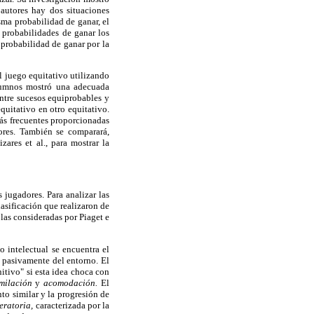
autores hay dos situaciones
sma probabilidad de ganar, el
 probabilidades de ganar los
 probabilidad de ganar por la
l juego equitativo utilizando
alumnos mostró una adecuada
ntre sucesos equiprobables y
quitativo en otro equitativo.
más frecuentes proporcionadas
sores. También se comparará,
ares et al., para mostrar la
 jugadores. Para analizar las
lasificación que realizaron de
 las consideradas por Piaget e
o intelectual se encuentra el
 pasivamente del entorno. El
itivo" si esta idea choca con
imilación
y
acomodación.
El
to similar y la progresión de
eratoria,
caracterizada por la