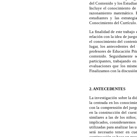
del Contenido y los Estudian
Incluye el conocimiento de 
razonamiento matemático. E
estudiantes y las estrateg
Conocimiento del Currículo.
La finalidad de este trabajo
relación con la idea de jue
el conocimiento del contenid
lugar, los antecedentes de
profesores de Educación Pri
contenido. Seguidamente s
participantes, trabajando e
evaluaciones que los mismo
Finalizamos con la discusión
2. ANTECEDENTES
La investigación sobre la di
la centrada en los conocimien
con la comprensión del juego 
en la construcción del cuest
similares a las de los niños
implicados, consideraremos 
utilizadas para analizar las 
será necesario tener en cu
continuación se hace un resu