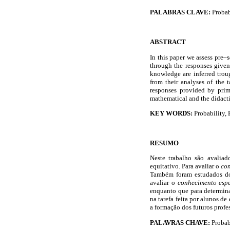
PALABRAS CLAVE:
Probab
ABSTRACT
In this paper we assess pre–
through the responses given
knowledge are inferred trou
from their analyses of the 
responses provided by prima
mathematical and the didact
KEY WORDS:
Probability, 
RESUMO
Neste trabalho são avalia
equitativo. Para avaliar o
co
Também foram estudados do
avaliar o
conhecimento esp
enquanto que para determin
na tarefa feita por alunos de
a formação dos futuros prof
PALAVRAS CHAVE:
Probab