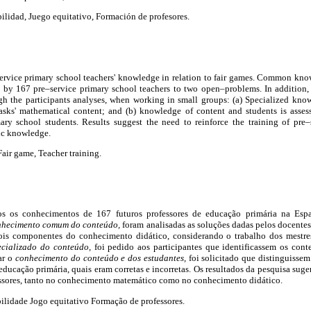
ilidad, Juego equitativo, Formación de profesores.
service primary school teachers' knowledge in relation to fair games. Common kno
 by 167 pre–service primary school teachers to two open–problems. In addition
gh the participants analyses, when working in small groups: (a) Specialized know
tasks' mathematical content; and (b) knowledge of content and students is asses
ry school students. Results suggest the need to reinforce the training of pre–
ic knowledge.
Fair game, Teacher training.
dos os conhecimentos de 167 futuros professores de educação primária na Es
nhecimento comum do conteúdo,
foram analisadas as soluções dadas pelos docentes
is componentes do conhecimento didático, considerando o trabalho dos mestre
ecializado do conteúdo,
foi pedido aos participantes que identificassem os cont
ar o
conhecimento do conteúdo e dos estudantes,
foi solicitado que distinguisse
 educação primária, quais eram corretas e incorretas. Os resultados da pesquisa sug
essores, tanto no conhecimento matemático como no conhecimento didático.
ilidade Jogo equitativo Formação de professores.