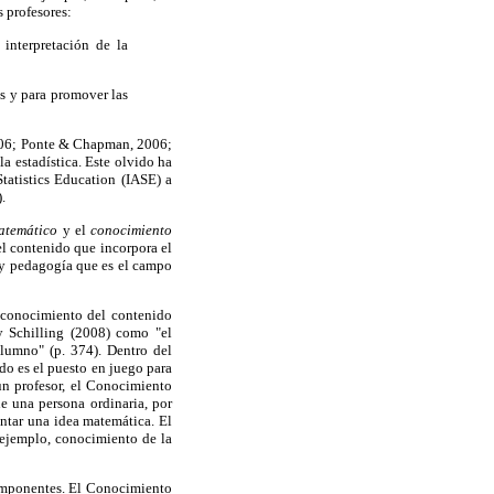
 profesores:
interpretación de la
s y para promover las
2006; Ponte & Chapman, 2006;
a estadística. Este olvido ha
tatistics Education (IASE) a
.
matemático
y el
conocimiento
l contenido que incorpora el
 y pedagogía que es el campo
 conocimiento del contenido
y Schilling (2008) como "el
alumno" (p. 374). Dentro del
 es el puesto en juego para
un profesor, el Conocimiento
e una persona ordinaria, por
ntar una idea matemática. El
 ejemplo, conocimiento de la
componentes. El Conocimiento