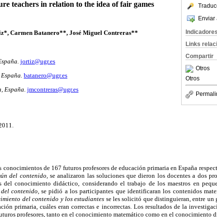
e teachers in relation to the idea of fair games
Traduc
Enviar 
Indicadore
iz*, Carmen Batanero**, José Miguel Contreras**
Links rela
Compartir
España.
jortiz@ugr.es
Otros
 España.
batanero@ugr.es
Otros
, España.
jmcontreras@ugr.es
Permali
2011.
os conocimientos de 167 futuros profesores de educación primaria en España respect
ún del contenido,
se analizaron las soluciones que dieron los docentes a dos pr
 del conocimiento didáctico, considerando el trabajo de los maestros en peque
 del contenido,
se pidió a los participantes que identificaran los contenidos mate
imiento del contenido y los estudiantes
se les solicitó que distinguieran, entre un 
ón primaria, cuáles eran correctas e incorrectas. Los resultados de la investiga
 futuros profesores, tanto en el conocimiento matemático como en el conocimiento d