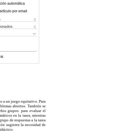
ción automática
artículo por email
s
cionados
nk
o a un juego equitativo. Para
oblemas abiertos. También se
ños grupos: para evaluar el
máticos en la tarea, mientras
grupo de respuestas a la tarea
ción sugieren la necesidad de
idáctico.