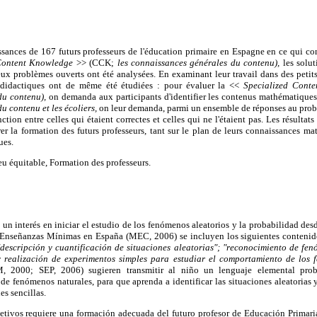
ssances de 167 futurs professeurs de l'éducation primaire en Espagne en ce qui co
ontent Knowledge
>> (CCK;
les connaissances générales du contenu),
les solu
deux problèmes ouverts ont été analysées. En examinant leur travail dans des peti
 didactiques ont de même été étudiées : pour évaluer la <<
Specialized Cont
du contenu),
on demanda aux participants d'identifier les contenus mathématique
u contenu et les écoliers,
on leur demanda, parmi un ensemble de réponses au probl
inction entre celles qui étaient correctes et celles qui ne l'étaient pas. Les résultat
orer la formation des futurs professeurs, tant sur le plan de leurs connaissances m
ues.
Jeu équitable, Formation des professeurs.
un interés en iniciar el estudio de los fenómenos aleatorios y la probabilidad des
e Enseñanzas Mínimas en España (MEC, 2006) se incluyen los siguientes conteni
descripción y cuantificación de situaciones aleatorias"; "reconocimiento de fen
 y realización de experimentos simples para estudiar el comportamiento de los 
, 2000; SEP, 2006) sugieren transmitir al niño un lenguaje elemental proba
e fenómenos naturales, para que aprenda a identificar las situaciones aleatorias y 
es sencillas.
etivos requiere una formación adecuada del futuro profesor de Educación Primaria