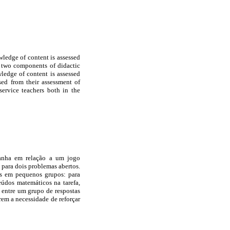
wledge of content is assessed
, two components of didactic
ledge of content is assessed
sed from their assessment of
service teachers both in the
panha em relação a um jogo
 para dois problemas abertos.
s em pequenos grupos: para
eúdos matemáticos na tarefa,
m entre um grupo de respostas
erem a necessidade de reforçar