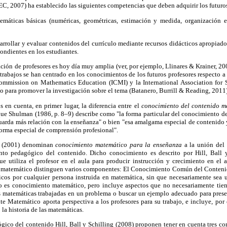
, 2007) ha establecido las siguientes competencias que deben adquirir los futuros
máticas básicas (numéricas, geométricas, estimación y medida, organización e 
arrollar y evaluar contenidos del currículo mediante recursos didácticos apropiado
ondientes en los estudiantes.
ación de profesores es hoy día muy amplia (ver, por ejemplo, Llinares & Krainer, 
abajos se han centrado en los conocimientos de los futuros profesores respecto a l
Commission on Mathematics Education (ICMI) y la International Association for S
o para promover la investigación sobre el tema (Batanero, Burrill & Reading, 2011)
 en cuenta, en primer lugar, la diferencia entre el
conocimiento del contenido 
ue Shulman (1986, p. 8–9) describe como "la forma particular del conocimiento de
uarda más relación con la enseñanza" o bien "esa amalgama especial de contenido
 forma especial de comprensión profesional".
n (2001) denominan
conocimiento matemático para la enseñanza
a la unión del
to pedagógico del contenido. Dicho conocimiento es descrito por Hill, Ball 
 utiliza el profesor en el aula para producir instrucción y crecimiento en el 
 matemático distinguen varios componentes: El Conocimiento Común del Contenido
cos por cualquier persona instruida en matemática, sin que necesariamente sea 
 es conocimiento matemático, pero incluye aspectos que no necesariamente tien
eas matemáticas trabajadas en un problema o buscar un ejemplo adecuado para prese
e Matemático aporta perspectiva a los profesores para su trabajo, e incluye, por
 la historia de las matemáticas.
gico del contenido Hill, Ball y Schilling (2008) proponen tener en cuenta tres 