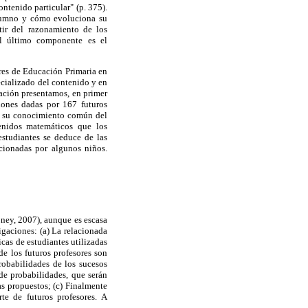
ntenido particular" (p. 375).
 alumno y cómo evoluciona su
tir del razonamiento de los
 El último componente es el
ores de Educación Primaria en
cializado del contenido y en
uación presentamos, en primer
iones dadas por 167 futuros
ar su conocimiento común del
enidos matemáticos que los
estudiantes se deduce de las
cionadas por algunos niños.
oney, 2007), aunque es escasa
tigaciones: (a) La relacionada
icas de estudiantes utilizadas
de los futuros profesores son
probabilidades de los sucesos
de probabilidades, que serán
mas propuestos; (c) Finalmente
te de futuros profesores. A