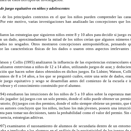
de juego equitativo en niños y adolescentes
de los principales contextos en el que los niños pueden comprender las caract
. Por este motivo, varias investigaciones han analizado las concepciones que los
iaron las estrategias que siguieron niños entre 8 y 10 años para decidir si juego es
con un dado, aproximadamente la mitad de los niños creían que algunos números 
 dados no sesgados. Otros mostraron concepciones antropomórficas, pensando 
r las características físicas de los dados o usaron otros aspectos irrelevantes 
tson y Collis (1995) analizaron la influencia de las experiencias extraescolares e
ealizaron entrevistas a niños de 12 a 14 años, utilizando juegos de azar, y deducie
icción que hacen sobre datos obtenidos en dichos juegos. En Lidster, Watson, Col
umnos de 8 a 14 años, a los que se preguntó cuáles, entre una serie de dados, era
e juego equitativo y sesgo se desarrollan antes del comienzo de la escuela e i
profesor y el conocimiento construido por el alumno.
4) estudiaron las intuiciones de los niños de 5 a 10 años sobre la esperanza mate
olo jugador: (a) juegos con un solo premio, donde el niño puede obtener un premio 
atorio; (b) juegos con dos premios, donde el niño siempre obtiene un premio, que ti
os autores concluyen que los niños, incluso los más jóvenes, poseen una intuició
ta para tomar sus decisiones, tanto la probabilidad como el valor del premio. Sin
uencia, estrategias aditivas.
997) examinaron el razonamiento de alumnos de secundaria dentro de un entorno 
aba e implicaba a los alumnos en el análisis de la equitatividad de los juegos de 