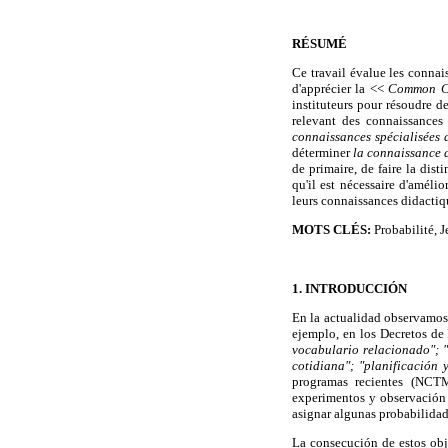
RÉSUMÉ
Ce travail évalue les connai
d'apprécier la <<
Common C
instituteurs pour résoudre 
relevant des connaissances
connaissances spécialisées 
déterminer
la connaissance d
de primaire, de faire la dist
qu'il est nécessaire d'améli
leurs connaissances didactiq
MOTS CLÉS:
Probabilité, 
1. INTRODUCCIÓN
En la actualidad observamos 
ejemplo, en los Decretos d
vocabulario relacionado"; "
cotidiana"; "planificación
programas recientes (NCTM
experimentos y observación d
asignar algunas probabilidad
La consecución de estos obj