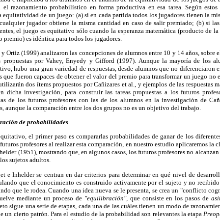
el razonamiento probabilístico en forma productiva en esa tarea. Según estos 
a equitatividad de un juego: (a) si en cada partida todos los jugadores tienen la mi
cualquier jugador obtiene la misma cantidad en caso de salir premiado; (b) si las
rentes, el juego es equitativo sólo cuando la esperanza matemática (producto de la
 premio) es idéntica para todos los jugadores.
 y Ortiz (1999) analizaron las concepciones de alumnos entre 10 y 14 años, sobre e
es propuestas por Vahey, Enyedy y Gifford (1997). Aunque la mayoría de los 
tivo, hubo una gran variedad de respuestas, desde alumnos que no diferenciaron e
s que fueron capaces de obtener el valor del premio para transformar un juego no e
utilizarán dos ítems propuestos por Cañizares et al., y ejemplos de las respuestas 
n dicha investigación, para construir las tareas propuestas a los futuros profe
tas de los futuros profesores con las de los alumnos en la investigación de Cañiz
as, aunque la comparación entre los dos grupos no es un objetivo del trabajo.
aración de probabilidades
equitativo, el primer paso es compararlas probabilidades de ganar de los diferentes
s futuros profesores al realizar esta comparación, en nuestro estudio aplicaremos la c
nhelder (1951), mostrando que, en algunos casos, los futuros profesores no alcanzan
os sujetos adultos.
et e Inhelder se centran en dar criterios para determinar en qué nivel de desarroll
tulando que el conocimiento es construido activamente por el sujeto y no recibido
undo que le rodea. Cuando una idea nueva se le presenta, se crea un "conflicto cogn
esuelve mediante un proceso de
"equilibración",
que consiste en los pasos de
as
ujeto sigue una serie de etapas, cada una de las cuáles tienen un modo de razonamien
e un cierto patrón. Para el estudio de la probabilidad son relevantes la etapa
Preop