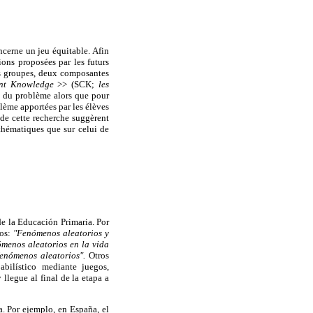
ncerne un jeu équitable. Afin
tions proposées par les futurs
ts groupes, deux composantes
ent Knowledge
>> (SCK;
les
s du problème alors que pour
ème apportées par les élèves
s de cette recherche suggèrent
athématiques que sur celui de
de la Educación Primaria. Por
dos:
"Fenómenos aleatorios y
ómenos aleatorios en la vida
fenómenos aleatorios".
Otros
bilístico mediante juegos,
llegue al final de la etapa a
. Por ejemplo, en España, el