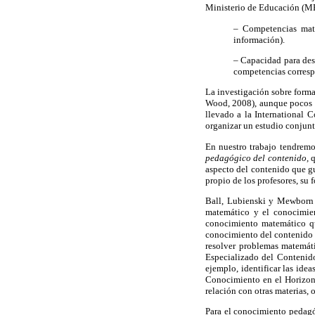
Ministerio de Educación (MEC
– Competencias mate
información).
– Capacidad para des
competencias corresp
La investigación sobre form
Wood, 2008), aunque pocos tr
llevado a la International 
organizar un estudio conjunt
En nuestro trabajo tendremos
pedagógico del contenido,
q
aspecto del contenido que g
propio de los profesores, su
Ball, Lubienski y Mewbor
matemático y el conocimien
conocimiento matemático que
conocimiento del contenido
resolver problemas matemáti
Especializado del Contenido
ejemplo, identificar las id
Conocimiento en el Horizont
relación con otras materias, o
Para el conocimiento pedagó