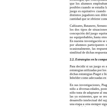
que los alumnos empleaban 
posibles cuando se estudia l
juego es equitativo cuando 
distintos jugadores son dife
cantidad que se obtiene como
Cañizares, Batanero, Serrano
los dos tipos de situacion
concepción del juego equita
no equiprobables, hasta otro
En nuestra investigación se 
por alumnos participantes e
ocasionalmente, las respues
similitud de dichas respuest
2.2.
Estrategias en la comp
Para decidir si un juego es 
estrategias utilizadas por lo
dichas estrategias Piaget e I
Inhelder como adecuadas en l
En sus investigaciones, Piag
niño a diversas edades, pos
niño trata de adaptarse al m
las ya existentes, que se r
desarrollo intelectual del s
una etapa a otra siempre sigu