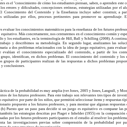
tes es el "conocimiento de cómo los estudiantes piensan, saben, o aprenden este co
los errores y dificultades, concepciones erróneas, estrategias utilizadas por el
l Conocimiento del Contenido y la Enseñanza incluye saber construir, a par
ias utilizadas por ellos, procesos pertinentes para promover su aprendizaje.
 es evaluar los conocimientos matemáticos para la enseñanza de los futuros profes
go equitativo. Más concretamente, nos centraremos en el conocimiento común y espe
o y los estudiantes, en la terminología de Hill, Ball y Schilling (2008). A contin
l trabajo y describimos su metodología. En segundo lugar, analizamos las soluc
maria a dos problemas relacionados con la idea de juego equitativo, para evalu
e evalúan el conocimiento especializado del contenido, a partir de los cont
n grupo, identifican, en dichos problemas. El conocimiento del contenido y los 
s grupos de participantes realizan de las respuestas a dichos problemas propor
 y conclusiones.
dáctica de la probabilidad es muy amplia (ver Jones, 2005 y Jones, Langrall, y Mo
tos de los futuros profesores. Para este trabajo son relevantes tres tipos de inves
equitativo por parte de los niños, que permitirá seleccionar ítems y respuestas típ
ionario propuesto a los futuros profesores, y para mostrar que algunas respuestas 
; (b) Puesto que un paso para decidir si un juego es equitativo es comparar las 
también las estrategias descritas por Piaget e Inhelder (1955) en la comparación 
usadas por los futuros profesores participantes en el estudio al resolver los proble
enta las investigaciones previas sobre comprensión de la probabilidad por par
men de estos tres tipos de investigación.