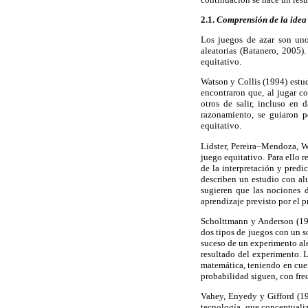
2.1.
Comprensión de la idea 
Los juegos de azar son uno 
aleatorias (Batanero, 2005)
equitativo.
Watson y Collis (1994) estud
encontraron que, al jugar 
otros de salir, incluso en
razonamiento, se guiaron po
equitativo.
Lidster, Pereira–Mendoza, Wa
juego equitativo. Para ello r
de la interpretación y pred
describen un estudio con al
sugieren que las nociones d
aprendizaje previsto por el 
Scholttmann y Anderson (199
dos tipos de juegos con un s
suceso de un experimento ale
resultado del experimento. L
matemática, teniendo en cuen
probabilidad siguen, con frec
Vahey, Enyedy y Gifford (1
tecnología, que conceptualiz