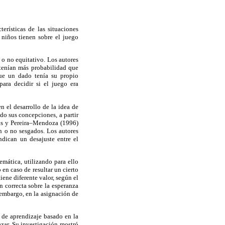
erísticas de las situaciones
 niños tienen sobre el juego
 o no equitativo. Los autores
tenían más probabilidad que
que un dado tenía su propio
para decidir si el juego era
n el desarrollo de la idea de
ndo sus concepciones, a partir
lis y Pereira–Mendoza (1996)
n o no sesgados. Los autores
ndican un desajuste entre el
mática, utilizando para ello
en caso de resultar un cierto
ene diferente valor, según el
n correcta sobre la esperanza
 embargo, en la asignación de
de aprendizaje basado en la
azar. Su investigación mostró