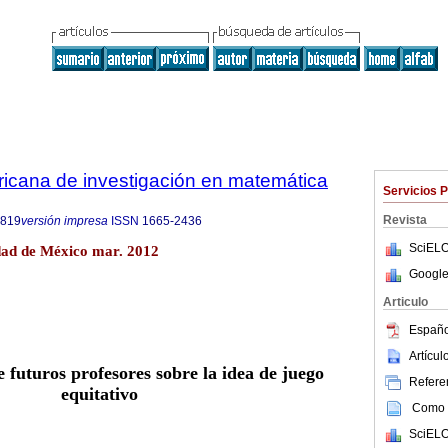
ricana de investigación en matemática
Servicios 
Revista
6819
versión impresa
ISSN
1665-2436
SciELO
dad de México mar. 2012
Google
Articulo
Españo
Artícu
 futuros profesores sobre la idea de juego
Referen
equitativo
Como c
SciELO