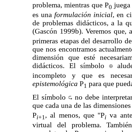
problema, mientras que P
juega 
0
es una
formulación inicial,
en ci
de problemas didácticos, a la
(Gascón 1999b). Veremos que, 
primeras etapas del desarrollo d
que nos encontramos actualment
dimensión que esté necesaria
didácticos. El símbolo
alud
incompleto y que es necesar
epistemológica
P
para que pued
1
El símbolo
no debe interpreta
que cada una de las dimensiones
P
, al menos, que "P
va ante
i
+1
i
virtual del problema. Tambié