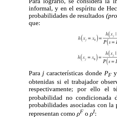
Para lograrlo, se considera la 
informal, y en el espíritu de He
probabilidades de resultados
(pro
que:
Para
j
características donde
P
F
obtenidas si el trabajador obse
respectivamente; por ello el 
probabilidad no condicionada d
probabilidades asociadas con la 
F
I
representan como
ρ
o
ρ
: