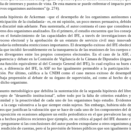
ia de intereses y puntos de vista. De esta manera se puede enfrentar el impacto per
uevos organismos autónomos" (p. 274).
unda hipótesis de Ackerman –que el desempeño de los organismos autónomos 
articipación de la ciudadanía– es, en mi opinión, un poco menos persuasiva, debid
 discutiré más adelante. Para sustentarla, el autor contrasta el caso que considera
tros dos organismos analizados. En el primero, el estudio encuentra que los consej
n el fortalecimiento de las capacidades del IFE, a través de investigaciones d
roceso electoral y la aprobación de un estatuto de servicio civil muy innovad
todavía enfrentaba restricciones importantes. El desempeño exitoso del IFE obedeció,
ía que incidió favorablemente en la transparencia de las reuniones de los cuerpos 
es divergentes entre los propios consejeros electorales. En el caso de la ASF
nsparencia y debate en la Comisión de Vigilancia de la Cámara de Diputados (órgan
a función equivalente al del Consejo General del IFE), lo cual explica su buen 
e, a diferencia del IFE, la ASF no fue igualmente permeable a la participación 
ción. Por último, califica a la CNDH como el caso menos exitoso de desempeño
a baja propensión al debate de su órgano de supervisión, así como al hecho de 
e dicho organismo.
asunto metodológico que debilita la sustentación de la segunda hipótesis del libro 
pto de "desarrollo institucional", sobre todo por la falta de criterios estables 
timidad y la proactividad de cada uno de los organismos bajo estudio. Evidentem
o a la carga valorativa a la que siempre están sujetos. Sin embargo, hubiera sido d
ros que justifican la valoración que se hace de cada uno de los componentes del 
 exposición en ocasiones adquiere un estilo periodístico en el que prevalecen las o
a a hechos políticos recientes (por ejemplo, en su crítica al papel del IFE durante e
e preguntarse si las conclusiones del autor pueden extrapolarse a otros organismo
a rendición de cuentas, pero sí la provisión de bienes públicos que son igualmente 