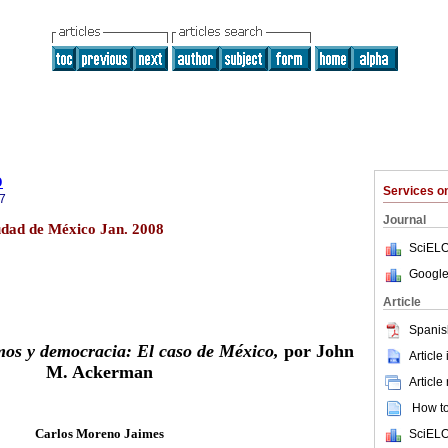
o
Services 
7
Journal
iudad de México Jan. 2008
SciELO
Google
Article
Spanis
os y democracia: El caso de México,
por John
Article
M. Ackerman
Article
How to 
Carlos Moreno Jaimes
SciELO