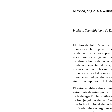
México, Siglo XXl–Inst
Instituto Tecnológico y de 
El libro de John Ackerman
democracia ha dejado de s
académico se enfoca princ
instituciones encargadas de 
estudios sobre la democracia
desde la perspectiva de su e
respuesta a una de las inte
diferencias en el desempeñ
organismos independientes 
Auditoría Superior de la Fed
El autor establece dos argum
autonomía de este tipo de or
de la delegación legislativa
de los "jugadores de veto" s
diseño institucional de las
unificada. Sin embargo, Acke