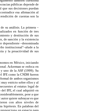
 argumento también cuestiona
rocracias públicas depende de
tal que sus decisiones puedan
r contradice esa afirmación al
rendición de cuentas son la
 de su análisis. La primera –
alizados en función de tres
amiento y destitución de sus
ón, de sanción y la existencia
able dependiente –denominada
ño institucional"–alude a la
nía y la proactividad de sus
utónomos en México, iniciando
cional. Ackerman se enfoca en
) y uno de la ASF (1999). Su
to el IFE como la CNDH fueron
a formal de ambos organismos
muy estricto sobre ellos y al
ecuentes al estatus legal de
del IFE, el cual adquirió en
considerablemente, pese a que
 autor quiere subrayar es que
ieron con altos niveles de
a hipótesis. En palabras del
ue proporciona un espacio para