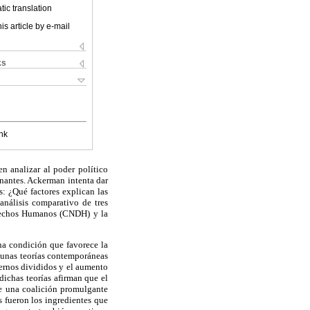
ic translation
is article by e-mail
ks
nk
en analizar al poder político
rnantes. Ackerman intenta dar
: ¿Qué factores explican las
nálisis comparativo de tres
erechos Humanos (CNDH) y la
una condición que favorece la
lgunas teorías contemporáneas
iernos divididos y el aumento
dichas teorías afirman que el
de una coalición promulgante
s fueron los ingredientes que