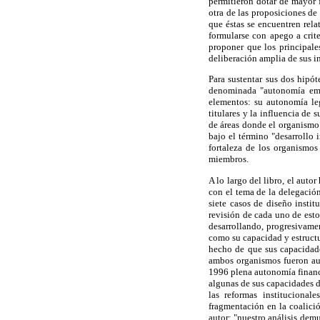
permitieron dotar de mayor 
otra de las proposiciones de
que éstas se encuentren rela
formularse con apego a criter
proponer que los principal
deliberación amplia de sus in
Para sustentar sus dos hipót
denominada "autonomía empo
elementos: su autonomía leg
titulares y la influencia de 
de áreas donde el organismo
bajo el término "desarrollo
fortaleza de los organismos
miembros.
A lo largo del libro, el aut
con el tema de la delegación
siete casos de diseño insti
revisión de cada uno de esto
desarrollando, progresivame
como su capacidad y estructu
hecho de que sus capacidade
ambos organismos fueron aum
1996 plena autonomía financi
algunas de sus capacidades d
las reformas instituciona
fragmentación en la coalici
autor: "nuestro análisis dem