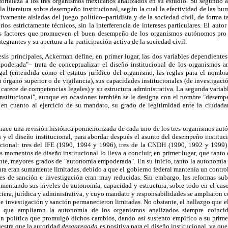
fortaleza a los tres organismos mexicanos analizados en su estudio. Su segundo
 la literatura sobre desempeño institucional, según la cual la efectividad de las bu
tivamente aisladas del juego político–partidista y de la sociedad civil, de forma 
ios estrictamente técnicos, sin la interferencia de intereses particulares. El auto
es factores que promueven el buen desempeño de los organismos autónomos pro 
tegrantes y su apertura a la participación activa de la sociedad civil.
esis principales, Ackerman define, en primer lugar, las dos variables dependientes
derada"– trata de conceptualizar el diseño institucional de los organismos an
al (entendida como el estatus jurídico del organismo, las reglas para el nombr
su órgano superior o de vigilancia), sus capacidades institucionales (de investigaci
 carece de competencias legales) y su estructura administrativa. La segunda vari
 institucional", aunque en ocasiones también se le designa con el nombre "desempe
 en cuanto al ejercicio de su mandato, su grado de legitimidad ante la ciudada
or hace una revisión histórica pormenorizada de cada uno de los tres organismos a
 y el diseño institucional, para abordar después el asunto del desempeño institu
tucional: tres del IFE (1990, 1994 y 1996), tres de la CNDH (1990, 1992 y 1999
s momentos de diseño institucional lo lleva a concluir, en primer lugar, que tan
nte, mayores grados de "autonomía empoderada". En su inicio, tanto la autonomí
ra eran sumamente limitadas, debido a que el gobierno federal mantenía un control 
s de sanción e investigación eran muy reducidas. Sin embargo, las reformas subs
entando sus niveles de autonomía, capacidad y estructura, sobre todo en el caso 
era, jurídica y administrativa, y cuyo mandato y responsabilidades se ampliaron 
e investigación y sanción permanecieron limitadas. No obstante, el hallazgo que el
les que ampliaron la autonomía de los organismos analizados siempre coincid
ón política que promulgó dichos cambios, dando así sustento empírico a su primer
uestra que la autoridad
desagregada
es positiva para el diseño institucional, ya q