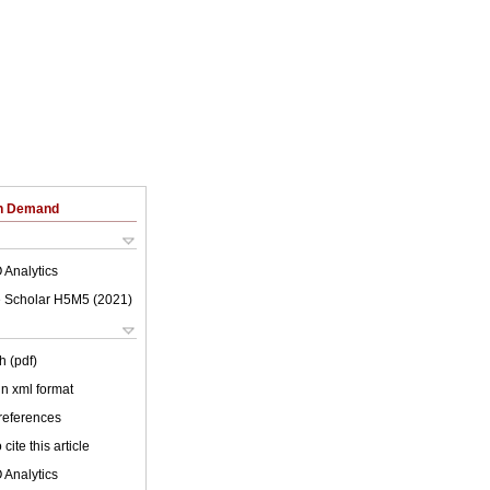
on Demand
 Analytics
 Scholar H5M5 (
2021
)
h (pdf)
 in xml format
 references
cite this article
 Analytics