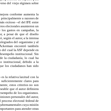
verso del viejo régimen sobre
mejora conforme aumenta la
o principalmente a razones de
 más exitoso –el del IFE entre
eros electorales asumieron un
e los gastos en campañas, la
or, a pesar de que el diseño
 según el autor, a la intensa
colegiados del organismo y al
, Ackerman encontró también
o del cual la ASF depende en
desempeño institucional. Sin
de la ciudadanía, lo cual ha
 institucional, debido a la
que los ciudadanos han sido
es la relativa laxitud con la
y suficientemente claros para
ente, estos criterios no son
eseable que el autor definiera
desempeño de los organismos.
piniones personales del autor,
l proceso electoral federal de
s gubernamentales cuya misión
importantes para atender otras