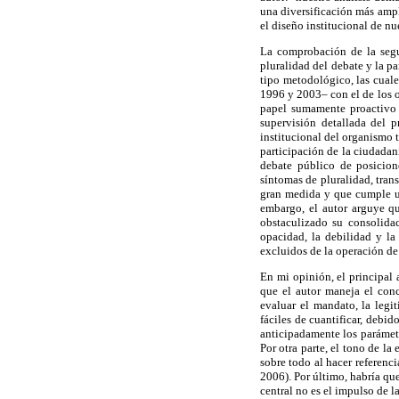
una diversificación más ampl
el diseño institucional de n
La comprobación de la seg
pluralidad del debate y la p
tipo metodológico, las cuales
1996 y 2003– con el de los o
papel sumamente proactivo e
supervisión detallada del p
institucional del organismo 
participación de la ciudadan
debate público de posicion
síntomas de pluralidad, tra
gran medida y que cumple un
embargo, el autor arguye qu
obstaculizado su consolida
opacidad, la debilidad y l
excluidos de la operación d
En mi opinión, el principal 
que el autor maneja el conce
evaluar el mandato, la legi
fáciles de cuantificar, debid
anticipadamente los parámet
Por otra parte, el tono de la
sobre todo al hacer referenci
2006). Por último, habría qu
central no es el impulso de l