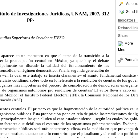
Automat
Send th
ituto de Investigaciones Jurídicas, UNAM, 2007, 312
pp.
Indicators
Related lin
Share
Estudios Superiores de Occidente,ITESO.
More
More
 aparece en un momento en que el tema de la transición a la
Permali
er la preocupación central en México, ya que hoy el debate
ipalmente en discutir la calidad del funcionamiento de las
consolidar el régimen democrático. Para la segunda generación de
 –en la cual este trabajo se inserta claramente– el asunto fundamental consiste 
jercicio cotidiano, sobre todo en lo referente a la rendición de cuentas de los gobe
rrogantes más importantes del proceso de consolidación de democracias emergentes
o de organismos autónomos pro rendición de cuentas? El autor lleva a cabo un a
en México: el Instituto Federal Electoral (IFE), la Comisión Nacional de los D
eración (ASF).
entos centrales. El primero es que la fragmentación de la autoridad política es 
ganismos públicos. Esta proposición pone en tela de juicio las predicciones de a
 –principalmente las que aluden al caso estadounidense–, según las cuales los gob
on factores que debilitan el estatuto de los organismos gubernamentales. Es decir, 
 burocracias públicas será más coherente y eficaz en la medida en que provenga 
rman sostiene exactamente lo contrario: que el pluralismo y el conflicto político