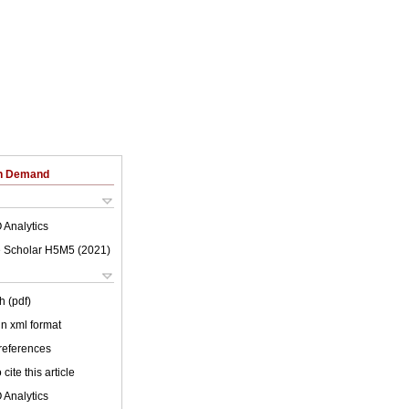
on Demand
 Analytics
 Scholar H5M5 (
2021
)
h (pdf)
 in xml format
 references
cite this article
 Analytics