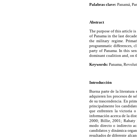
Palabras clave:
Panamá, Par
Abstract
The purpose of this article 
of Panama in the last decade.
the military regime. Primar
programmatic differences, cl
party of Panama. In this sen
dominant coalition and, on th
Keywords:
Panama, Revoluti
Introducción
Buena parte de la literatura
adquieren los procesos de se
de su trascendencia. En prime
principalmente los candidato
que enfrenten la victoria o
información acerca de la dist
2000; Billie, 2001; Rahaty 
modo directo o indirecto ac
candidatos y dinámica organ
resultados de diferente alcan