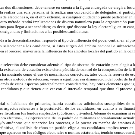
tas dos dimensiones, debe tenerse en cuenta a la figura encargada de elegir a los
la realiza una sola persona, si la realiza una convención de delegados, si partici
s de elecciones o, en el otro extremo, si cualquier ciudadano puede participar e
otro método tendrá implicaciones de diversa naturaleza para la organización part
itos para llegar a ser candidato; es decir, qué dispone la ley electoral y, en su cas
as exigencias y limitaciones a las posibles candidaturas.
da a la descentralización, responde al tipo de influencia del poder central en el p
 seleccionar a los candidatos, si éstos surgen del ámbito nacional o subnacional
ea el proceso, mayor será la influencia de los ámbitos locales del partido en la con
e selección debe considerar además el tipo de sistema de votación para elegir a l
 existencia de votación existe cierta pérdida de control de la composición de la li
n ha mostrado cómo el uso de mecanismos correctores, tales como la reserva de es
án otros métodos de selección, viene a equilibrar esa disminución del poder de la 
Además de estos aspectos principalmente considerados, hay otros elementos que ig
 candidatos y que tienen que ver con el intervalo temporal que dura el proceso y
al si hablamos de primarias, habría cuestiones adicionales susceptibles de u
os aspectos referentes a la postulación de los candidatos: en cuanto a su finan
e fiscalizan los fondos empleados (públicos o privados). Además de examinar si s
to efectivo–, la (in)existencia de un padrón de militantes adecuadamente actuali
a y/o autónoma que supervise los procesos, o la puesta en marcha de ámbitos d
definitiva, el análisis de cómo un partido elige a sus candidatos implica tener e
mpre aparecen en los códigos electorales o normas estatutarias, tendrán consecuencia