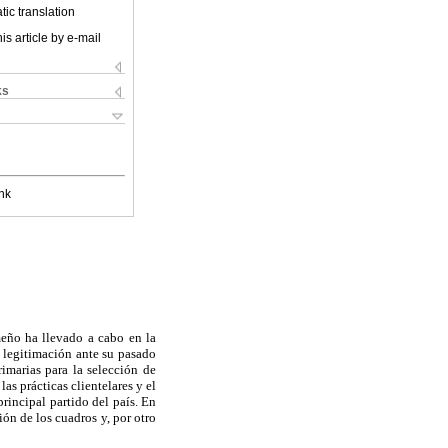
ic translation
is article by e-mail
ks
nk
eño ha llevado a cabo en la
 legitimación ante su pasado
rimarias para la selección de
as prácticas clientelares y el
rincipal partido del país. En
ión de los cuadros y, por otro