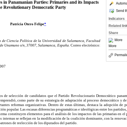
es in Panamanian Parties: Primaries and its Impacts
Automat
he Revolutionary Democratic Party
Send th
Indicators
Patricia Otero Felipe
*
Related lin
Share
More
a de Ciencia Política de la Universidad de Salamanca, Facultad
 de Unamuno s/n, 37007, Salamanca, España.
Correo electrónico:
More
Permali
2007
os de selección de candidatos que el Partido Revolucionario Democrático panam
 emprendió, como parte de su estrategia de adaptación al proceso democrático y de
rtantes reformas organizativas. Dentro de estas últimas, destaca la adopción de p
ión popular. Las escasas diferencias programáticas e ideológicas entre los partidos, l
tema constituyen elementos para el análisis de los impactos de las primarias en el p
las internas se reflejan en la modificación de la coalición dominante, con la renovac
 patrones de reelección de los diputados del partido.