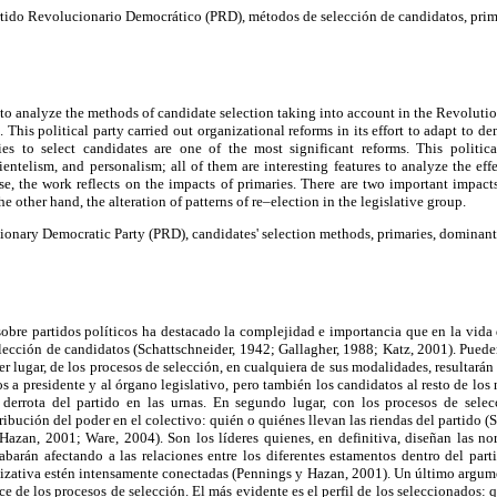
tido Revolucionario Democrático (PRD), métodos de selección de candidatos, prim
is to analyze the methods of candidate selection taking into account in the Revolut
 This political party carried out organizational reforms in its effort to adapt to 
ies to select candidates are one of the most significant reforms. This politi
ientelism, and personalism; all of them are interesting features to analyze the eff
se, the work reflects on the impacts of primaries. There are two important impact
e other hand, the alteration of patterns of re–election in the legislative group.
onary Democratic Party (PRD), candidates' selection methods, primaries, dominant 
 sobre partidos políticos ha destacado la complejidad e importancia que en la vida 
lección de candidatos (Schattschneider, 1942; Gallagher, 1988; Katz, 2001). Puede
r lugar, de los procesos de selección, en cualquiera de sus modalidades, resultarán l
s a presidente y al órgano legislativo, pero también los candidatos al resto de los 
 derrota del partido en las urnas. En segundo lugar, con los procesos de sele
ribución del poder en el colectivo: quién o quiénes llevan las riendas del partido (
Hazan, 2001; Ware, 2004). Son los líderes quienes, en definitiva, diseñan las n
abarán afectando a las relaciones entre los diferentes estamentos dentro del part
izativa estén intensamente conectadas (Pennings y Hazan, 2001). Un último argume
ce de los procesos de selección. El más evidente es el perfil de los seleccionados: 