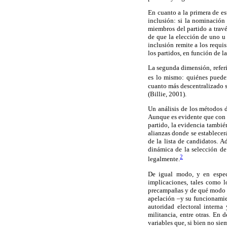
En cuanto a la primera de es
inclusión: si la nominación 
miembros del partido a travé
de que la elección de uno u 
inclusión remite a los requis
los partidos, en función de l
La segunda dimensión, referi
es lo mismo: quiénes pueden
cuanto más descentralizado s
(Billie, 2001).
Un análisis de los métodos d
Aunque es evidente que con la
partido, la evidencia tambié
alianzas donde se establecer
de la lista de candidatos. 
dinámica de la selección de
2
legalmente.
De igual modo, y en especi
implicaciones, tales como l
precampañas y de qué modo s
apelación –y su funcionamien
autoridad electoral intern
militancia, entre otras. En 
variables que, si bien no sie