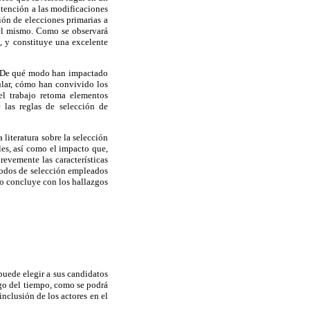
atención a las modificaciones
ción de elecciones primarias a
del mismo. Como se observará
, y constituye una excelente
do. De qué modo han impactado
cular, cómo han convivido los
el trabajo retoma elementos
 las reglas de selección de
 literatura sobre la selección
es, así como el impacto que,
revemente las características
étodos de selección empleados
do concluye con los hallazgos
puede elegir a sus candidatos
rgo del tiempo, como se podrá
inclusión de los actores en el