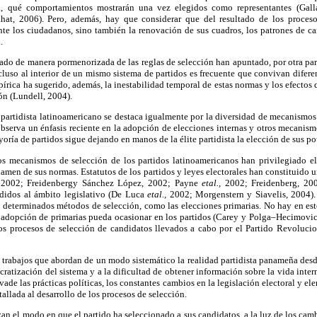
a, qué comportamientos mostrarán una vez elegidos como representantes (Gall
hat, 2006). Pero, además, hay que considerar que del resultado de los proces
nte los ciudadanos, sino también la renovación de sus cuadros, los patrones de car
.
ado de manera pormenorizada de las reglas de selección han apuntado, por otra part
cluso al interior de un mismo sistema de partidos es frecuente que convivan difer
írica ha sugerido, además, la inestabilidad temporal de estas normas y los efectos 
ón (Lundell, 2004).
o partidista latinoamericano se destaca igualmente por la diversidad de mecanismo
 observa un énfasis reciente en la adopción de elecciones internas y otros mecanismo
yoría de partidos sigue dejando en manos de la élite partidista la elección de sus po
os mecanismos de selección de los partidos latinoamericanos han privilegiado el 
xamen de sus normas. Estatutos de los partidos y leyes electorales han constituido 
, 2002; Freidenbergy Sánchez López, 2002; Payne
etal.,
2002; Freidenberg, 20
endidos al ámbito legislativo (De Luca
etal.,
2002; Morgenstern y Siavelis, 2004).
e determinados métodos de selección, como las elecciones primarias. No hay en est
la adopción de primarias pueda ocasionar en los partidos (Carey y Polga–Hecimovic
e los procesos de selección de candidatos llevados a cabo por el Partido Revoluc
rabajos que abordan de un modo sistemático la realidad partidista panameña desde
ratización del sistema y a la dificultad de obtener información sobre la vida intern
ade las prácticas políticas, los constantes cambios en la legislación electoral y e
allada al desarrollo de los procesos de selección.
zan el modo en que el partido ha seleccionado a sus candidatos, a la luz de los cam