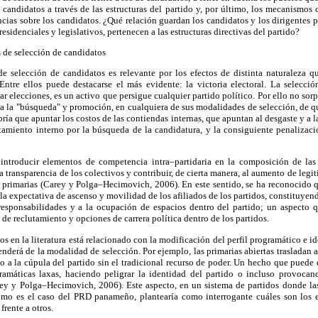
es candidatos a través de las estructuras del partido y, por último, los mecanismos
encias sobre los candidatos. ¿Qué relación guardan los candidatos y los dirigentes 
residenciales y legislativos, pertenecen a las estructuras directivas del partido?
 de selección de candidatos
de selección de candidatos es relevante por los efectos de distinta naturaleza
 Entre ellos puede destacarse el más evidente: la victoria electoral. La selecció
r elecciones, es un activo que persigue cualquier partido político. Por ello no sor
s a la "búsqueda" y promoción, en cualquiera de sus modalidades de selección, de 
bría que apuntar los costos de las contiendas internas, que apuntan al desgaste y a 
tamiento interno por la búsqueda de la candidatura, y la consiguiente penalizaci
 introducir elementos de competencia intra–partidaria en la composición de las 
a transparencia de los colectivos y contribuir, de cierta manera, al aumento de legi
 primarias (Carey y Polga–Hecimovich, 2006). En este sentido, se ha reconocido q
la expectativa de ascenso y movilidad de los afiliados de los partidos, constituyend
 responsabilidades y a la ocupación de espacios dentro del partido; un aspecto
de reclutamiento y opciones de carrera política dentro de los partidos.
os en la literatura está relacionado con la modificación del perfil programático e i
enderá de la modalidad de selección. Por ejemplo, las primarias abiertas trasladan a
o a la cúpula del partido sin el tradicional recurso de poder. Un hecho que puede 
amáticas laxas, haciendo peligrar la identidad del partido o incluso provocan
ey y Polga–Hecimovich, 2006). Este aspecto, en un sistema de partidos donde las
como es el caso del PRD panameño, plantearía como interrogante cuáles son los
rente a otros.