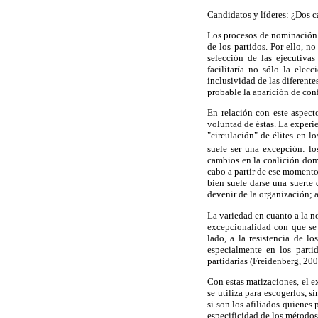
Candidatos y líderes: ¿Dos 
Los procesos de nominación d
de los partidos. Por ello, n
selección de las ejecutiva
facilitaría no sólo la ele
inclusividad de las diferente
probable la aparición de conf
En relación con este aspect
voluntad de éstas. La experie
"circulación" de élites en l
suele ser una excepción: lo
cambios en la coalición domi
cabo a partir de ese moment
bien suele darse una suerte
devenir de la organización; a
La variedad en cuanto a la no
excepcionalidad con que se 
lado, a la resistencia de lo
especialmente en los parti
partidarias (Freidenberg, 200
Con estas matizaciones, el e
se utiliza para escogerlos, s
si son los afiliados quienes
especificidad de los métodos 