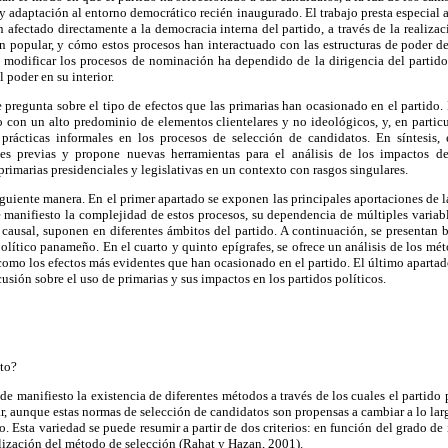
adaptación al entorno democrático recién inaugurado. El trabajo presta especial 
n afectado directamente a la democracia interna del partido, a través de la realiza
ón popular, y cómo estos procesos han interactuado con las estructuras de poder 
e modificar los procesos de nominación ha dependido de la dirigencia del partido
 poder en su interior.
e pregunta sobre el tipo de efectos que las primarias han ocasionado en el parti
o con un alto predominio de elementos clientelares y no ideológicos, y, en parti
prácticas informales en los procesos de selección de candidatos. En síntesis, 
nes previas y propone nuevas herramientas para el análisis de los impactos de
 primarias presidenciales y legislativas en un contexto con rasgos singulares.
siguiente manera. En el primer apartado se exponen las principales aportaciones de la
 manifiesto la complejidad de estos procesos, su dependencia de múltiples variabl
 causal, suponen en diferentes ámbitos del partido. A continuación, se presentan b
olítico panameño. En el cuarto y quinto epígrafes, se ofrece un análisis de los m
í como los efectos más evidentes que han ocasionado en el partido. El último aparta
cusión sobre el uso de primarias y sus impactos en los partidos políticos.
ato?
de manifiesto la existencia de diferentes métodos a través de los cuales el partido 
r, aunque estas normas de selección de candidatos son propensas a cambiar a lo la
 Esta variedad se puede resumir a partir de dos criterios: en función del grado de 
lización del método de selección (Rahat y Hazan, 2001).