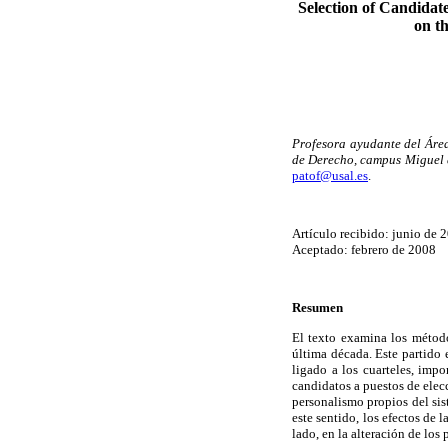
Selection of Candidat
on t
Profesora ayudante del Áre
de Derecho, campus Miguel
patof@usal.es
.
Artículo recibido: junio de 
Aceptado: febrero de 2008
Resumen
El texto examina los métod
última década. Este partido
ligado a los cuarteles, impo
candidatos a puestos de elecc
personalismo propios del sis
este sentido, los efectos de 
lado, en la alteración de los