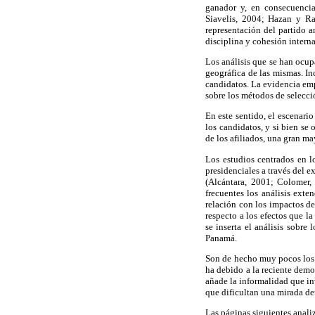
ganador y, en consecuenci
Siavelis, 2004; Hazan y Ra
representación del partido a
disciplina y cohesión interna
Los análisis que se han ocup
geográfica de las mismas. In
candidatos. La evidencia emp
sobre los métodos de selecci
En este sentido, el escenari
los candidatos, y si bien se
de los afiliados, una gran ma
Los estudios centrados en l
presidenciales a través del e
(Alcántara, 2001; Colomer
frecuentes los análisis ext
relación con los impactos d
respecto a los efectos que 
se inserta el análisis sobr
Panamá.
Son de hecho muy pocos los t
ha debido a la reciente democ
añade la informalidad que inv
que dificultan una mirada det
Las páginas siguientes anali