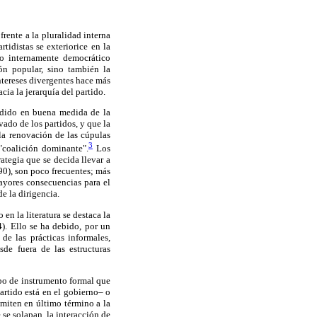
rente a la pluralidad interna
tidistas se exteriorice en la
do internamente democrático
ón popular, sino también la
intereses divergentes hace más
cia la jerarquía del partido.
endido en buena medida de la
vado de los partidos, y que la
 la renovación de las cúpulas
3
 "coalición dominante".
Los
ategia que se decida llevar a
0), son poco frecuentes; más
ayores consecuencias para el
e la dirigencia.
en la literatura se destaca la
). Ello se ha debido, por un
 de las prácticas informales,
de fuera de las estructuras
ipo de instrumento formal que
partido está en el gobierno– o
emiten en último término a la
 se solapan, la interacción de