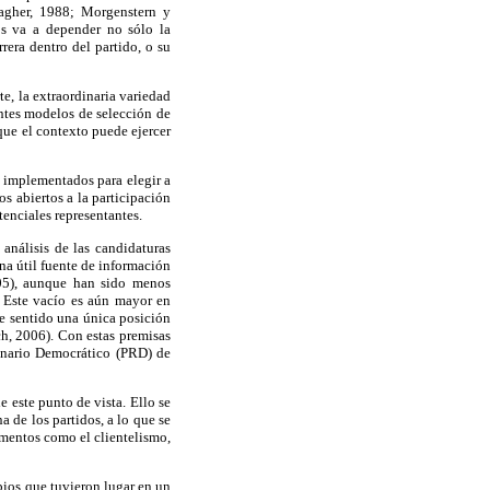
agher, 1988; Morgenstern y
os va a depender no sólo la
rera dentro del partido, o su
e, la extraordinaria variedad
entes modelos de selección de
que el contexto puede ejercer
s implementados para elegir a
s abiertos a la participación
tenciales representantes.
análisis de las candidaturas
una útil fuente de información
05), aunque han sido menos
 Este vacío es aún mayor en
e sentido una única posición
h, 2006). Con estas premisas
ionario Democrático (PRD) de
 este punto de vista. Ello se
a de los partidos, a lo que se
lementos como el clientelismo,
bios que tuvieron lugar en un