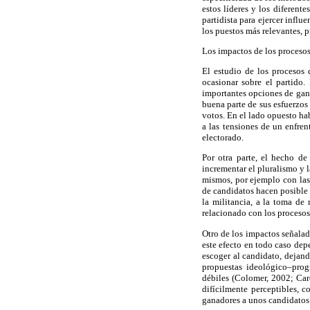
estos líderes y los diferent
partidista para ejercer influ
los puestos más relevantes, p
Los impactos de los procesos
El estudio de los procesos 
ocasionar sobre el partido.
importantes opciones de gana
buena parte de sus esfuerzo
votos. En el lado opuesto ha
a las tensiones de un enfren
electorado.
Por otra parte, el hecho de
incrementar el pluralismo y l
mismos, por ejemplo con las
de candidatos hacen posible 
la militancia, a la toma de
relacionado con los procesos 
Otro de los impactos señalad
este efecto en todo caso dep
escoger al candidato, dejand
propuestas ideológico–progr
débiles (Colomer, 2002; Car
difícilmente perceptibles, 
ganadores a unos candidatos f