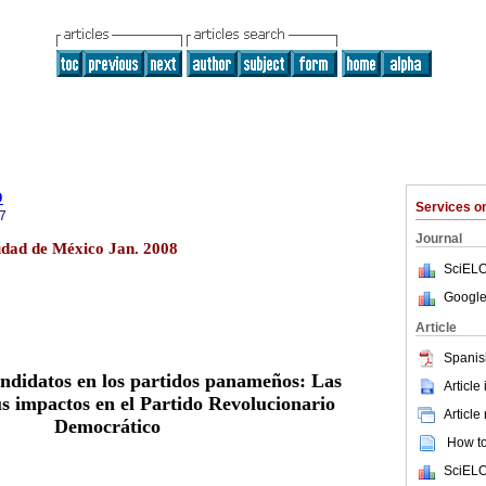
o
Services 
7
Journal
iudad de México Jan. 2008
SciELO
Google
Article
Spanis
andidatos en los partidos panameños: Las
Article
us impactos en el Partido Revolucionario
Article
Democrático
How to 
SciELO