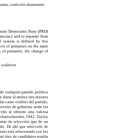
arias, coalición dominante.
ionary Democratic Party (PRD)
democracy and to separate from
cal system is defined by few
ects of primaries on the main
s of primaries: the change of
coalition.
de cualquier partido político
n darse al menos tres razones
as caras visibles del partido,
niveles de gobierno serán los
cción se obtiene una valiosa
Schattschneider, 1942; Taylor,
ormas de selección que de un
ido. De ahí que selección de
nto está relacionado con los
qué tipo de candidatos resulta