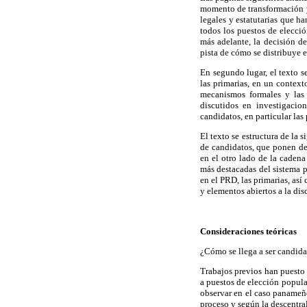
momento de transformación y 
legales y estatutarias que ha
todos los puestos de elecci
más adelante, la decisión d
pista de cómo se distribuye el
En segundo lugar, el texto s
las primarias, en un context
mecanismos formales y las 
discutidos en investigacio
candidatos, en particular las
El texto se estructura de la 
de candidatos, que ponen de
en el otro lado de la cadena
más destacadas del sistema p
en el PRD, las primarias, as
y elementos abiertos a la dis
Consideraciones teóricas
¿Cómo se llega a ser candid
Trabajos previos han puesto 
a puestos de elección popula
observar en el caso panameño.
proceso y según la descentra