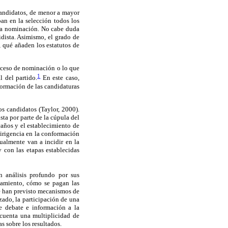
 candidatos, de menor a mayor
pan en la selección todos los
n la nominación. No cabe duda
idista. Asimismo, el grado de
o, qué añaden los estatutos de
roceso de nominación o lo que
1
 del partido.
En este caso,
formación de las candidaturas
os candidatos (Taylor, 2000).
sta por parte de la cúpula del
caños y el establecimiento de
dirigencia en la conformación
ualmente van a incidir en la
 con las etapas establecidas
n análisis profundo por sus
ciamiento, cómo se pagan las
e han previsto mecanismos de
zado, la participación de una
e debate e información a la
n cuenta una multiplicidad de
s sobre los resultados.