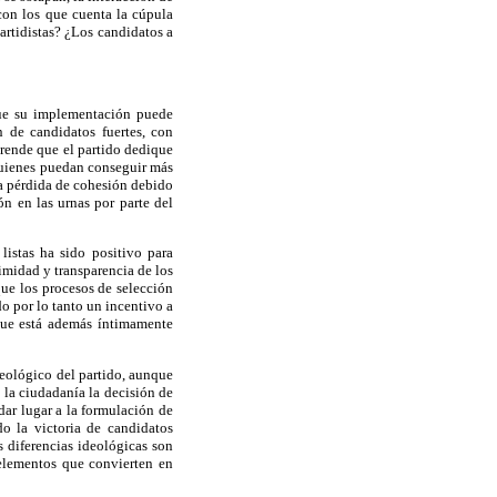
 con los que cuenta la cúpula
partidistas? ¿Los candidatos a
 que su implementación puede
n de candidatos fuertes, con
prende que el partido dedique
quienes puedan conseguir más
la pérdida de cohesión debido
ón en las urnas por parte del
listas ha sido positivo para
timidad y transparencia de los
ue los procesos de selección
o por lo tanto un incentivo a
 que está además íntimamente
deológico del partido, aunque
 la ciudadanía la decisión de
dar lugar a la formulación de
do la victoria de candidatos
 diferencias ideológicas son
 elementos que convierten en