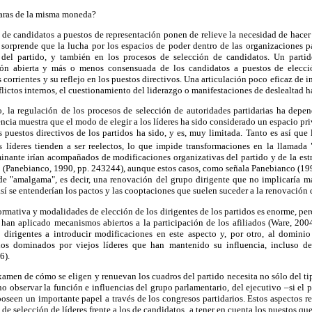
caras de la misma moneda?
e candidatos a puestos de representación ponen de relieve la necesidad de hacer f
o sorprende que la lucha por los espacios de poder dentro de las organizaciones par
s del partido, y también en los procesos de selección de candidatos. Un parti
cción abierta y más o menos consensuada de los candidatos a puestos de elecci
s corrientes y su reflejo en los puestos directivos. Una articulación poco eficaz de 
lictos internos, el cuestionamiento del liderazgo o manifestaciones de deslealtad ha
o, la regulación de los procesos de selección de autoridades partidarias ha dep
ncia muestra que el modo de elegir a los líderes ha sido considerado un espacio pri
os puestos directivos de los partidos ha sido, y es, muy limitada. Tanto es así que
s líderes tienden a ser reelectos, lo que impide transformaciones en la llamada
nante irían acompañados de modificaciones organizativas del partido y de la estr
o (Panebianco, 1990, pp. 243244), aunque estos casos, como señala Panebianco (199
 de "amalgama", es decir, una renovación del grupo dirigente que no implicaría m
sí se entenderían los pactos y las cooptaciones que suelen suceder a la renovación d
rmativa y modalidades de elección de los dirigentes de los partidos es enorme, pero 
han aplicado mecanismos abiertos a la participación de los afiliados (Ware, 2004
s dirigentes a introducir modificaciones en este aspecto y, por otro, al dominio
dos dominados por viejos líderes que han mantenido su influencia, incluso des
6).
xamen de cómo se eligen y renuevan los cuadros del partido necesita no sólo del t
ino observar la función e influencias del grupo parlamentario, del ejecutivo –si el 
 poseen un importante papel a través de los congresos partidarios. Estos aspectos r
de selección de líderes frente a los de candidatos, a tener en cuenta los puestos que