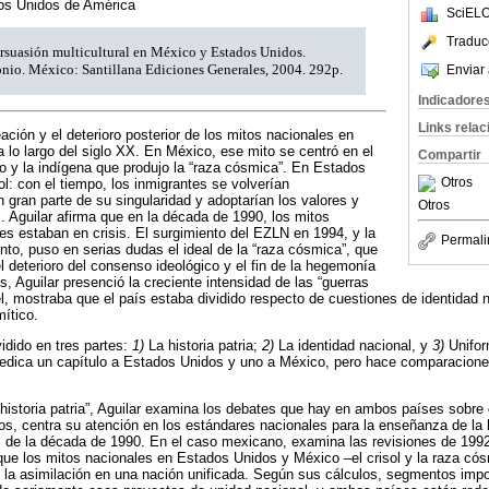
os Unidos de América
SciELO
Traduc
persuasión multicultural en México y Estados Unidos.
onio. México: Santillana Ediciones Generales, 2004. 292p.
Enviar 
Indicadore
Links rela
reación y el deterioro posterior de los mitos nacionales en
lo largo del siglo XX. En México, ese mito se centró en el
Compartir
llo y la indígena que produjo la “raza cósmica”. En Estados
Otros
sol: con el tiempo, los inmigrantes se volverían
 gran parte de su singularidad y adoptarían los valores y
Otros
. Aguilar afirma que en la década de 1990, los mitos
es estaban en crisis. El surgimiento del EZLN en 1994, y la
Permali
to, puso en serias dudas el ideal de la “raza cósmica”, que
l deterioro del consenso ideológico y el fin de la hegemonía
, Aguilar presenció la creciente intensidad de las “guerras
él, mostraba que el país estaba dividido respecto de cuestiones de identidad n
mítico.
idido en tres partes:
1)
La historia patria;
2)
La identidad nacional, y
3)
Uniform
edica un capítulo a Estados Unidos y uno a México, pero hace comparaciones
 historia patria”, Aguilar examina los debates que hay en ambos países sobre
s, centra su atención en los estándares nacionales para la enseñanza de la 
de la década de 1990. En el caso mexicano, examina las revisiones de 1992 
e que los mitos nacionales en Estados Unidos y México ‒el crisol y la raza c
 la asimilación en una nación unificada. Según sus cálculos, segmentos impo