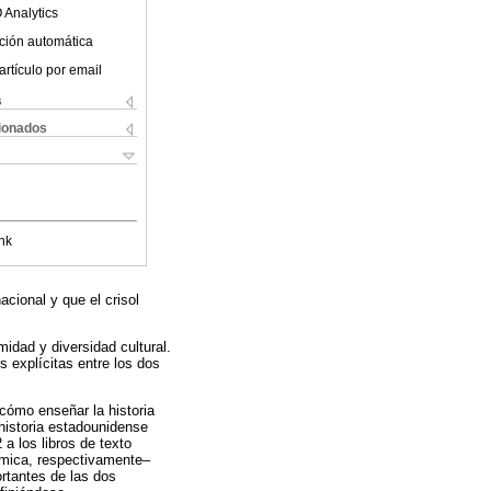
 Analytics
ción automática
artículo por email
s
cionados
nk
acional y que el crisol
idad y diversidad cultural.
 explícitas entre los dos
 cómo enseñar la historia
historia estadounidense
a los libros de texto
ósmica, respectivamente‒
rtantes de las dos