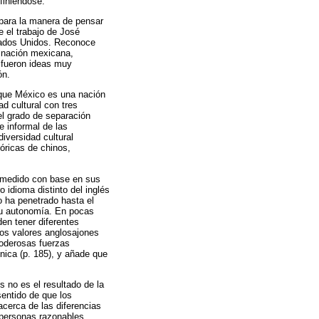
finiéndose.
e para la manera de pensar
e el trabajo de José
tados Unidos. Reconoce
a nación mexicana,
) fueron ideas muy
ón.
: que México es una nación
d cultural con tres
el grado de separación
e informal de las
iversidad cultural
tóricas de chinos,
y medido con base en sus
 idioma distinto del inglés
o ha penetrado hasta el
su autonomía. En pocas
en tener diferentes
los valores anglosajones
poderosas fuerzas
nica (p. 185), y añade que
s no es el resultado de la
sentido de que los
acerca de las diferencias
s personas razonables