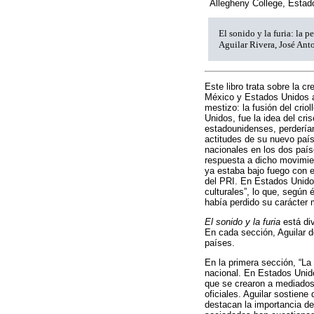
Allegheny College, Estad
El sonido y la furia: la 
Aguilar Rivera, José Ant
Este libro trata sobre la c
México y Estados Unidos a 
mestizo: la fusión del crio
Unidos, fue la idea del cri
estadounidenses, perderían
actitudes de su nuevo país
nacionales en los dos país
respuesta a dicho movimien
ya estaba bajo fuego con e
del PRI. En Estados Unidos
culturales”, lo que, según 
había perdido su carácter 
El sonido y la furia
está div
En cada sección, Aguilar d
países.
En la primera sección, “La
nacional. En Estados Unido
que se crearon a mediados 
oficiales. Aguilar sostien
destacan la importancia de