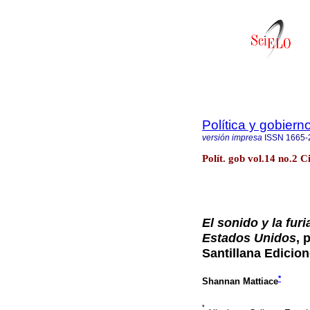
Política y gobiern
versión impresa
ISSN
1665-
Polít. gob vol.14 no.2 C
El sonido y la fur
Estados Unidos
, 
Santillana Edicion
*
Shannan Mattiace
*