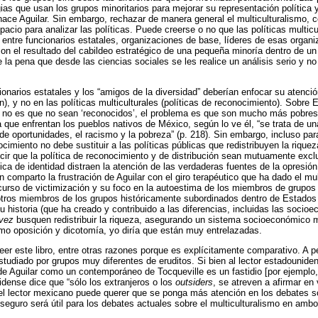
gias que usan los grupos minoritarios para mejorar su representación política 
ce Aguilar. Sin embargo, rechazar de manera general el multiculturalismo, co
spacio para analizar las políticas. Puede creerse o no que las políticas multicu
ia entre funcionarios estatales, organizaciones de base, líderes de esas orga
son el resultado del cabildeo estratégico de una pequeña minoría dentro de un 
e la pena que desde las ciencias sociales se les realice un análisis serio y n
cionarios estatales y los “amigos de la diversidad” deberían enfocar su atenc
ción), y no en las políticas multiculturales (políticas de reconocimiento). Sobr
 no es que no sean ‘reconocidos’, el problema es que son mucho más pobres 
que enfrentan los pueblos nativos de México, según lo ve él, “se trata de una 
 de oportunidades, el racismo y la pobreza” (p. 218). Sin embargo, incluso pa
ocimiento no debe sustituir a las políticas públicas que redistribuyen la riquez
ecir que la política de reconocimiento y de distribución sean mutuamente exclu
tica de identidad distraen la atención de las verdaderas fuentes de la opresió
en comparto la frustración de Aguilar con el giro terapéutico que ha dado el m
curso de victimización y su foco en la autoestima de los miembros de grupos
 otros miembros de los grupos históricamente subordinados dentro de Estado
 historia (que ha creado y contribuido a las diferencias, incluidas las socioe
 vez
busquen redistribuir la riqueza, asegurando un sistema socioeconómico m
como oposición y dicotomía, yo diría que están muy entrelazadas.
eer este libro, entre otras razones porque es explícitamente comparativo. A 
studiado por grupos muy diferentes de eruditos. Si bien al lector estadounide
e Aguilar como un contemporáneo de Tocqueville es un fastidio [por ejemplo,
idense dice que “sólo los extranjeros o los
outsiders
, se atreven a afirmar en
 el lector mexicano puede querer que se ponga más atención en los debates so
seguro será útil para los debates actuales sobre el multiculturalismo en ambo