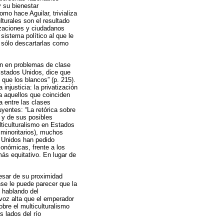
y su bienestar
mo hace Aguilar, trivializa
lturales son el resultado
nizaciones y ciudadanos
sistema político al que le
o sólo descartarlas como
ión en problemas de clase
e Estados Unidos, dice que
que los blancos” (p. 215).
injusticia: la privatización
ra aquellos que coinciden
a entre las clases
yentes: “La retórica sobre
n y de sus posibles
ulticulturalismo en Estados
 minoritarios), muchos
s Unidos han pedido
conómicas, frente a los
ás equitativo. En lugar de
pesar de su proximidad
nse le puede parecer que la
 hablando del
 voz alta que el emperador
bre el multiculturalismo
s lados del río