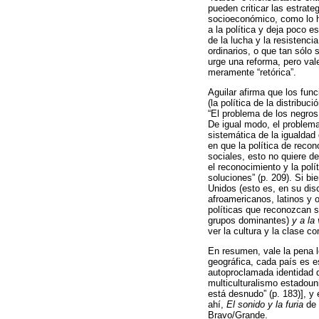
pueden criticar las estrate
socioeconómico, como lo ha
a la política y deja poco e
de la lucha y la resistenc
ordinarios, o que tan sólo 
urge una reforma, pero val
meramente “retórica”.
Aguilar afirma que los fun
(la política de la distribu
“El problema de los negros
De igual modo, el problema 
sistemática de la igualdad
en que la política de recon
sociales, esto no quiere d
el reconocimiento y la polí
soluciones” (p. 209). Si bi
Unidos (esto es, en su dis
afroamericanos, latinos y
políticas que reconozcan su
grupos dominantes)
y a la
ver la cultura y la clase 
En resumen, vale la pena l
geográfica, cada país es e
autoproclamada identidad d
multiculturalismo estadoun
está desnudo” (p. 183)], y
ahí,
El sonido y la furia
de 
Bravo/Grande.