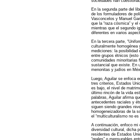
sociedades han cuestionad
En la segunda parte del lib
de los formuladores de pol
Vasconcelos y Manuel Gam
que la “raza cósmica” y el
mientras que el segundo ig
diferentes en varios aspec
En la tercera parte, “Unif
culturalmente homogénea y 
mediciones: la posibilidad
entre grupos étnicos (esto 
comunidades minoritarias f
sustancial que existe. En 
menonitas y judíos en Méxi
Luego, Aguilar se enfoca 
tres criterios, Estados Uni
es bajo, el nivel de matri
último rincón de la vida 
palabras, Aguilar afirma q
antecedentes raciales y ét
siguen siendo grandes nive
homogeneizadoras de la soc
el “multiculturalismo no es
A continuación, enfoco mi c
diversidad cultural, dicha 
residentes de Estados Unid
“reales” o mensurables ent