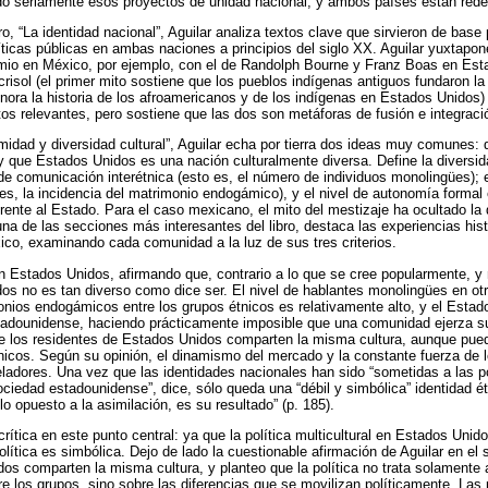
o seriamente esos proyectos de unidad nacional, y ambos países están rede
ro, “La identidad nacional”, Aguilar analiza textos clave que sirvieron de bas
íticas públicas en ambas naciones a principios del siglo XX. Aguilar yuxtapon
io en México, por ejemplo, con el de Randolph Bourne y Franz Boas en Es
 crisol (el primer mito sostiene que los pueblos indígenas antiguos fundaron l
nora la historia de los afroamericanos y de los indígenas en Estados Unidos
tos relevantes, pero sostiene que las dos son metáforas de fusión e integraci
ormidad y diversidad cultural”, Aguilar echa por tierra dos ideas muy comunes
que Estados Unidos es una nación culturalmente diversa. Define la diversida
 de comunicación interétnica (esto es, el número de individuos monolingües); 
es, la incidencia del matrimonio endogámico), y el nivel de autonomía formal 
rente al Estado. Para el caso mexicano, el mito del mestizaje ha ocultado la d
una de las secciones más interesantes del libro, destaca las experiencias his
co, examinando cada comunidad a la luz de sus tres criterios.
en Estados Unidos, afirmando que, contrario a lo que se cree popularmente, 
dos no es tan diverso como dice ser. El nivel de hablantes monolingües en otro
monios endogámicos entre los grupos étnicos es relativamente alto, y el Estad
estadounidense, haciendo prácticamente imposible que una comunidad ejerza 
ue los residentes de Estados Unidos comparten la misma cultura, aunque pued
nicos. Según su opinión, el dinamismo del mercado y la constante fuerza de 
ladores. Una vez que las identidades nacionales han sido “sometidas a las 
iedad estadounidense”, dice, sólo queda una “débil y simbólica” identidad ét
 lo opuesto a la asimilación, es su resultado” (p. 185).
rítica en este punto central: ya que la política multicultural en Estados Unido
política es simbólica. Dejo de lado la cuestionable afirmación de Aguilar en el 
os comparten la misma cultura, y planteo que la política no trata solamente 
re los grupos, sino sobre las diferencias que se movilizan políticamente. La