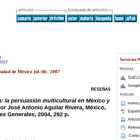
o
Servicios 
2037
Revista
iudad de México jul./dic. 2007
SciELO
Google
RESEÑAS
Articulo
ia: la persuasión multicultural en México y
nueva p
por José Antonio Aguilar Rivera, México,
Españo
es Generales, 2004, 292 p.
Artícu
Referen
Como c