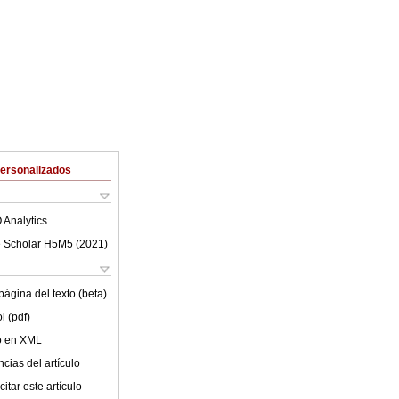
Personalizados
 Analytics
 Scholar H5M5 (
2021
)
ágina del texto (beta)
l (pdf)
lo en XML
cias del artículo
itar este artículo