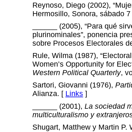
Reynoso, Diego (2002), “Muje
Hermosillo, Sonora, sábado 7
______ (2005), “Para qué sirv
plurinominales”, ponencia pr
sobre Procesos Electorales d
Rule, Wilma (1987), “Electora
Women’s Opportunity for Elec
Western Political Quarterly
, v
Sartori, Giovanni (1976),
Parti
Alianza. [
Links
]
______ (2001),
La sociedad mu
multiculturalismo y extranjero
Shugart, Matthew y Martin P.