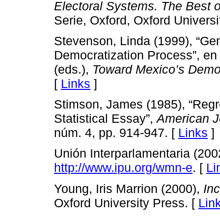
Electoral Systems. The Best 
Serie, Oxford, Oxford Universi
Stevenson, Linda (1999), “Gen
Democratization Process”, en
(eds.),
Toward Mexico’s Democ
[
Links
]
Stimson, James (1985), “Regr
Statistical Essay”,
American Jo
núm. 4, pp. 914-947. [
Links
]
Unión Interparlamentaria (200
http://www.ipu.org/wmn-e
. [
Li
Young, Iris Marrion (2000),
In
Oxford University Press. [
Lin