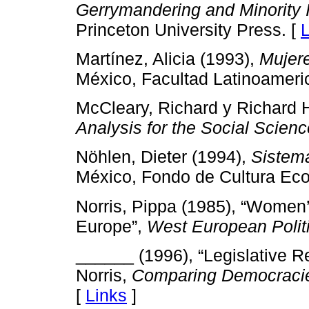
Gerrymandering and Minority 
Princeton University Press. [
L
Martínez, Alicia (1993),
Mujere
México, Facultad Latinoameri
McCleary, Richard y Richard 
Analysis for the Social Scienc
Nöhlen, Dieter (1994),
Sistema
México, Fondo de Cultura Ec
Norris, Pippa (1985), “Women’s
Europe”,
West European Polit
______ (1996), “Legislative R
Norris,
Comparing Democraci
[
Links
]