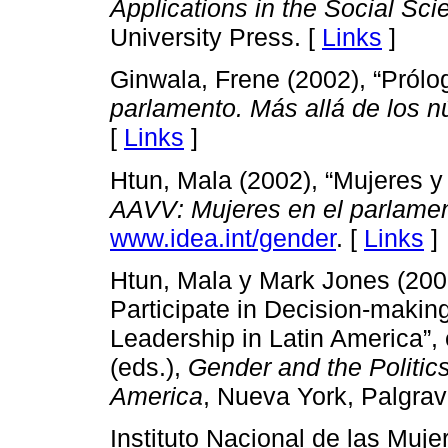
Applications in the Social Sc
University Press. [
Links
]
Ginwala, Frene (2002), “Prólo
parlamento. Más allá de los 
[
Links
]
Htun, Mala (2002), “Mujeres y 
AAVV: Mujeres en el parlamen
www.idea.int/gender
. [
Links
]
Htun, Mala y Mark Jones (2002
Participate in Decision-maki
Leadership in Latin America”,
(eds.),
Gender and the Politic
America
, Nueva York, Palgrav
Instituto Nacional de las Muje