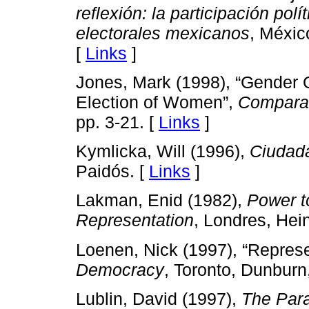
reflexión: la participación pol
electorales mexicanos
, Méxic
[
Links
]
Jones, Mark (1998), “Gender Q
Election of Women”,
Comparati
pp. 3-21. [
Links
]
Kymlicka, Will (1996),
Ciudada
Paidós. [
Links
]
Lakman, Enid (1982),
Power t
Representation
, Londres, He
Loenen, Nick (1997), “Represe
Democracy
, Toronto, Dunburn
Lublin, David (1997),
The Para