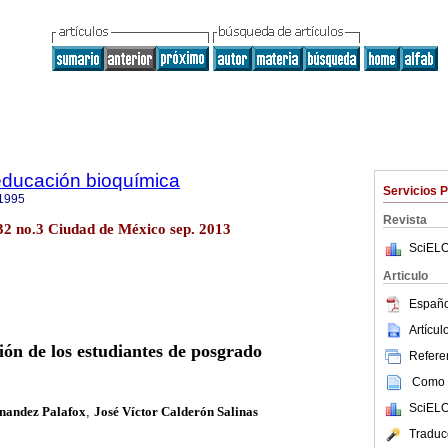
educación bioquímica
Servicios 
1995
Revista
.32 no.3 Ciudad de México sep. 2013
SciELO
Articulo
Españo
Artícu
ón de los estudiantes de posgrado
Referen
Como c
SciELO
nandez Palafox
,
José Víctor Calderón Salinas
Traduc