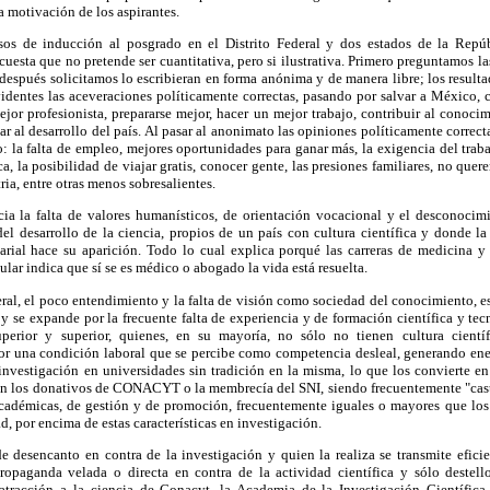
 motivación de los aspirantes.
os de inducción al posgrado en el Distrito Federal y dos estados de la Rep
cuesta que no pretende ser cuantitativa, pero si ilustrativa. Primero preguntamos l
después solicitamos lo escribieran en forma anónima y de manera libre; los resultado
videntes las aceveraciones políticamente correctas, pasando por salvar a México,
jor profesionista, prepararse mejor, hacer un mejor trabajo, contribuir al conocim
tar al desarrollo del país. Al pasar al anonimato las opiniones políticamente corre
 la falta de empleo, mejores oportunidades para ganar más, la exigencia del traba
a, la posibilidad de viajar gratis, conocer gente, las presiones familiares, no quere
tria, entre otras menos sobresalientes.
ia la falta de valores humanísticos, de orientación vocacional y el desconoci
del desarrollo de la ciencia, propios de un país con cultura científica y donde 
ial hace su aparición. Todo lo cual explica porqué las carreras de medicina y
lar indica que sí se es médico o abogado la vida está resuelta.
eral, el poco entendimiento y la falta de visión como sociedad del conocimiento, es
a y se expande por la frecuente falta de experiencia y de formación científica y tec
erior y superior, quienes, en su mayoría, no sólo no tienen cultura científ
or una condición laboral que se percibe como competencia desleal, generando ene
investigación en universidades sin tradición en la misma, lo que los convierte e
son los donativos de CONACYT o la membrecía del SNI, siendo frecuentemente "cas
académicas, de gestión y de promoción, frecuentemente iguales o mayores que los
, por encima de estas características en investigación.
e desencanto en contra de la investigación y quien la realiza se transmite efic
ropaganda velada o directa en contra de la actividad científica y sólo destel
atracción a la ciencia de Conacyt, la Academia de la Investigación Científica