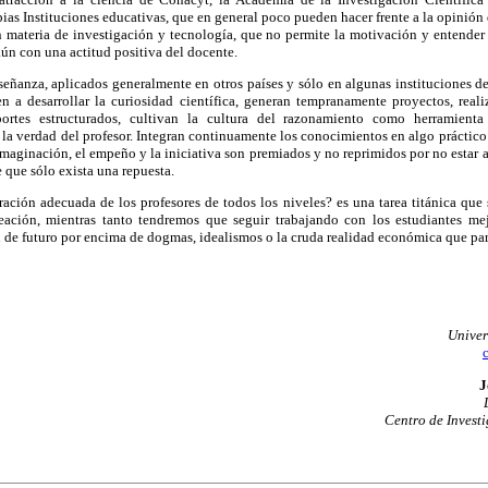
pias Instituciones educativas, que en general poco pueden hacer frente a la opinión di
 materia de investigación y tecnología, que no permite la motivación y entender l
ún con una actitud positiva del docente.
señanza, aplicados generalmente en otros países y sólo en algunas instituciones d
a desarrollar la curiosidad científica, generan tempranamente proyectos, reali
eportes estructurados, cultivan la cultura del razonamiento como herramient
a verdad del profesor. Integran continuamente los conocimientos en algo práctico
imaginación, el empeño y la iniciativa son premiados y no reprimidos por no estar
e que sólo exista una repuesta.
ación adecuada de los profesores de todos los niveles? es una tarea titánica que 
eación, mientras tanto tendremos que seguir trabajando con los estudiantes me
 de futuro por encima de dogmas, idealismos o la cruda realidad económica que pare
Univer
J
Centro de Invest