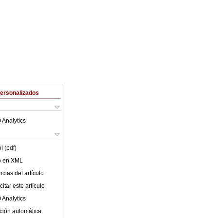
Personalizados
 Analytics
l (pdf)
lo en XML
cias del artículo
itar este artículo
 Analytics
ción automática