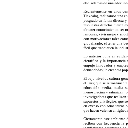
ello, además de una adecuada
Recientemente en unos curs
Tlaxcala), realizamos una en
posgrado en forma directa y 
respuestas directas fueron e
obtener conocimiento, ser me
las cosas, vivir mejor y apor
con motivaciones tales como:
globalizado, el tener una bec
fácil que trabajar en la indus
Lo anterior pone en evidenc
científico y la importancia 
empuje innovador y empresar
demandadas; la creencia popu
El bajo nivel de cultura gen
el País; que se retroaliment
educación media, media sup
menosprecian y satanizan, p
investigadores que realizan 
supuestos privilegios, que 
en exceso con otras tareas 
que hacen valer su antigüedad
Ciertamente este ambiente d
reciben con frecuencia la p
insuficientes programas de 