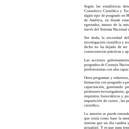
Según las estadísticas des
Consultivo Científico y Te
algún tipo de posgrado en 
de América, en donde estas
egresados, menos de la mita
través del Sistema Nacional 
Sin duda, la necesidad del
investigación científica y te
dicho no ha dejado de ser 
consecuencias prácticas y ap
Las acciones gubernamental
posgrados de Consejo Nacion
profesionistas con alta capac
Otros programas y esfuerzos,
formación con posgrado a pro
capacitación, generando pr
profesores-investigadores, 
requisitos burocráticos y p
impartición de cursos , las 
científico.
Lo anterior se puede entende
que tenía como base la memo
sistema que un dí
a cambia y
actualizó. Y es que para ten