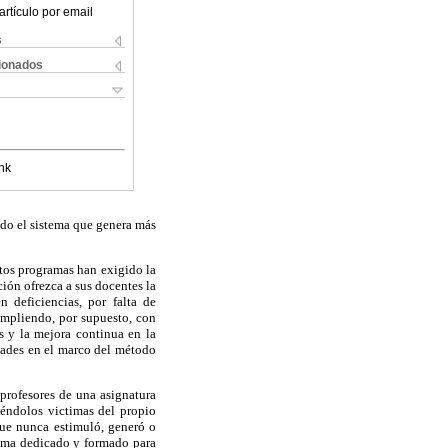
artículo por email
s
cionados
nk
do el sistema que genera más
stos programas han exigido la
ión ofrezca a sus docentes la
 deficiencias, por falta de
umpliendo, por supuesto, con
s y la mejora continua en la
idades en el marco del método
 profesores de una asignatura
iéndolos victimas del propio
que nunca estimuló, generó o
stema dedicado y formado para