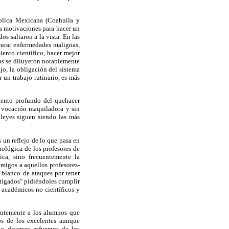
ública Mexicana (Coahuila y
as motivaciones para hacer un
s saltaron a la vista. En las
 curar enfermedades malignas,
iento científico, hacer mejor
ctas se diluyeron notablemente
jo, la obligación del sistema
r un trabajo rutinario, es más
miento profundo del quehacer
la vocación maquiladora y sin
 leyes siguen siendo las más
 un reflejo de lo que pasa en
nológica de los profesores de
ica, sino frecuentemente la
migos a aquellos profesores-
n blanco de ataques por tener
tigados" pidiéndoles cumplir
 académicos no científicos y
ientemente a los alumnos que
los de los excelentes aunque
 y diversos esfuerzos de los