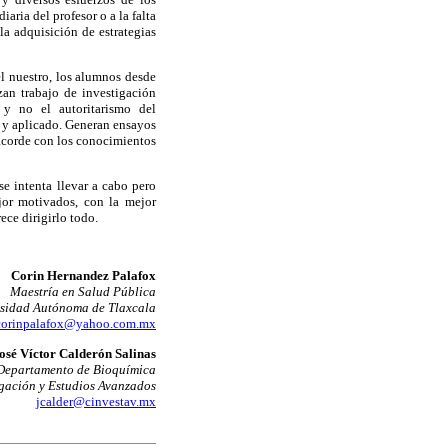
aria del profesor o a la falta
a adquisición de estrategias
el nuestro, los alumnos desde
zan trabajo de investigación
a y no el autoritarismo del
 y aplicado. Generan ensayos
 acorde con los conocimientos
se intenta llevar a cabo pero
jor motivados, con la mejor
ce dirigirlo todo.
Corin Hernandez Palafox
Maestría en Salud Pública
sidad Autónoma de Tlaxcala
corinpalafox@yahoo.com.mx
osé Víctor Calderón Salinas
Departamento de Bioquímica
igación y Estudios Avanzados
jcalder@cinvestav.mx