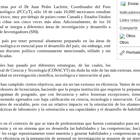
Enviar 
critas por el Dr. Juan Pedro Laclette, Coordinador del Foro
cnológico (FCCyT), sólo 16 de cada 10,000 mexicanos estudian
Indicadore
México; muy por debajo de países como Canadá y Estados Unidos
Links rela
 cifras son cinco veces más altas. Adicionalmente, de los 16
d se integra a diferentes áreas de investigación y desarrollo a
Compartir
de Investigadores (SNI).
Otros
 país por tener personal altamente preparado en las áreas de
Otros
cnológica es esencial para el desarrollo del país; sin embargo, esté
un discurso político continuamente mencionado, trillado y sin
Permali
licadas.
es han pasado por diferentes estrategias, de las cuales, los
al de Ciencia y Tecnología (CONACYT) sin duda ha sido de las más exitosas, sien
idad en investigación científica, tecnológica e innovación al país.
 han cumplido ciertos objetivos, aun sin ser tan exitosos en eficiencia. Varios de e
fesores de licenciatura, haciendo que la propia institución que requiere la preparac
ogramas de posgrado, que con frecuencia y salvo honrosas excepciones, tienen
generando egresados con baja calificación en ciencia, tecnología e innovación. C
untos de escalafón, pero con un relativo impacto en la orientación de los alumno
prácticas de laboratorio y la orientación a sus capacidades y el desarrollo de habil
r en el contexto de que se trata de profesionistas que fueron contratados para ser
ria y en un sistema que no desarrolla las habilidades y las competencias; hac
 les exige repentinamente tener maestría y generar habilidades y competencias 
er eficiencia en la preparación de personal en investigación se requiere de un si