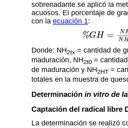
sobrenadante se aplicó la met
acuosos. El porcentaje de gra
con la
ecuación 1
:
N
=
%
G
H
%
G
H
=
N
H
z
t
x
-
N
H
z
t
o
N
H
z
H
N
Donde: NH
= cantidad de g
2tx
maduración, NH
= cantidad
2t0
de maduración y NH
= can
2HT
totales en la muestra de ques
Determinación
in vitro
de la
Captación del radical libre
La determinación se realizó 