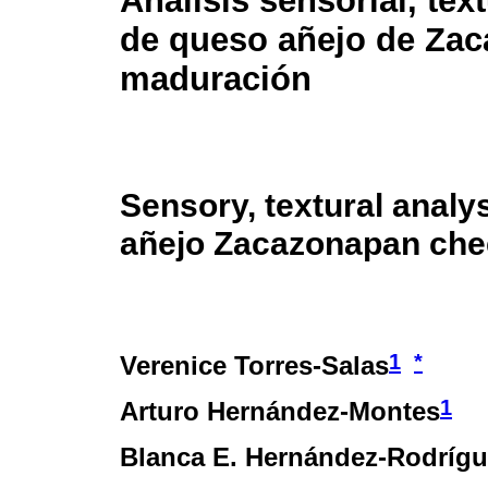
Análisis sensorial, tex
de queso añejo de Zac
maduración
Sensory, textural analys
añejo Zacazonapan chee
1
*
Verenice Torres-Salas
1
Arturo Hernández-Montes
Blanca E. Hernández-Rodrígu