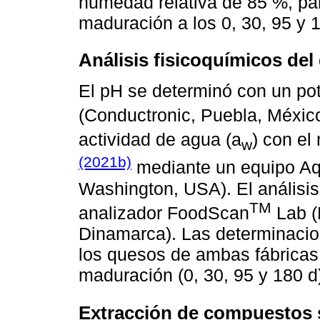
humedad relativa de 85 %, pa
maduración a los 0, 30, 95 y 
Análisis fisicoquímicos del
El pH se determinó con un p
(Conductronic, Puebla, Méxic
actividad de agua (a
) con el
w
(2021b)
mediante un equipo Aqu
Washington, USA). El análisis
TM
analizador FoodScan
Lab (
Dinamarca). Las determinacion
los quesos de ambas fábricas,
maduración (0, 30, 95 y 180 d
Extracción de compuestos 