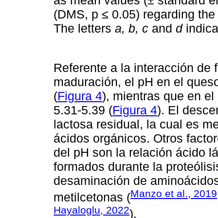
as mean values (± standard err
(DMS, p ≤ 0.05) regarding the 
The letters
a, b, c
and
d
indica
Referente a la interacción de
maduración, el pH en el queso
(
Figura 4
), mientras que en e
5.31-5.39 (
Figura 4
). El desc
lactosa residual, la cual es m
ácidos orgánicos. Otros facto
del pH son la relación ácido 
formados durante la proteólisi
desaminación de aminoácidos 
Manzo et al., 2019
metilcetonas (
Hayaloglu, 2022
).