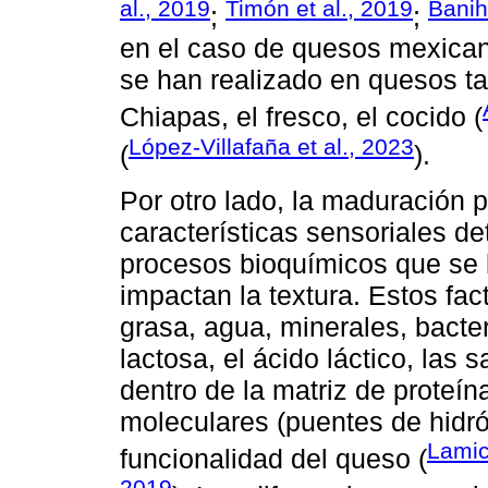
al., 2019
Timón et al., 2019
Banih
;
;
en el caso de quesos mexican
se han realizado en quesos t
Chiapas, el fresco, el cocido (
López-Villafaña et al., 2023
(
).
Por otro lado, la maduración 
características sensoriales d
procesos bioquímicos que se l
impactan la textura. Estos fac
grasa, agua, minerales, bacter
lactosa, el ácido láctico, las 
dentro de la matriz de proteín
moleculares (puentes de hidróg
Lamic
funcionalidad del queso (
2019