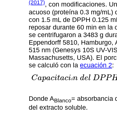
(2017)
, con modificaciones. U
acuoso (proteína 0.3 mg/mL) o
con 1.5 mL de DPPH 0.125 mM 
reposar durante 60 min en la 
se centrifugaron a 3483 g dur
Eppendorff 5810, Hamburgo, A
515 nm (Genesys 10S UV-VIS,
Massachusetts, USA). El porc
se calculó con la
ecuación 2
:
C
a
p
a
c
i
t
a
c
i
n
d
e
l
D
P
P
ó
C
a
p
a
c
i
t
a
c
i
ó
n
d
e
l
D
P
P
H
%
=
B
L
A
N
C
O
-
E
X
T
R
A
C
T
O
B
L
Donde A
= absorbancia d
Blanco
del extracto soluble.