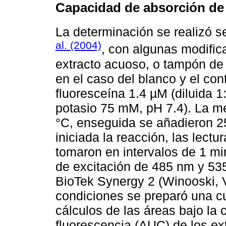
Capacidad de absorción de
La determinación se realizó s
al. (2004)
, con algunas modific
extracto acuoso, o tampón de
en el caso del blanco y el con
fluoresceína 1.4 µM (diluida 
potasio 75 mM, pH 7.4). La m
°C, enseguida se añadieron 
iniciada la reacción, las lect
tomaron en intervalos de 1 mi
de excitación de 485 nm y 53
BioTek Synergy 2 (Winooski, 
condiciones se preparó una cu
cálculos de las áreas bajo la 
fluorescencia (AUC) de los ex