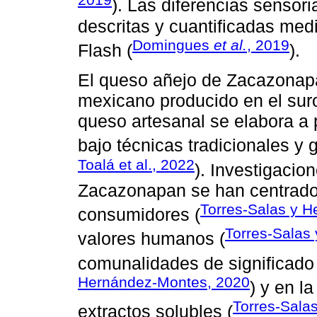
). Las diferencias sensor
descritas y cuantificadas media
Domingues
et al.
, 2019
Flash (
).
El queso añejo de Zacazonapa
mexicano producido en el suro
queso artesanal se elabora a
bajo técnicas tradicionales y g
Toalá et al., 2022
). Investigacio
Zacazonapan se han centrado
Torres-Salas y 
consumidores (
Torres-Salas
valores humanos (
comunalidades de significado 
Hernández-Montes, 2020
) y en l
Torres-Sala
extractos solubles (