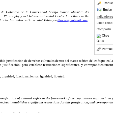
Traduc
Enviar 
 de Gobierno de la Universidad Adolfo Ibáñez. Miembro del
al Philosophy y del Interdepartmental Centre for Ethics in the
Indicadore
 la Eberhard–Karls–Universität Tübingen,
dloewe@hotmail.com
Links rela
Compartir
Otros
Otros
Permali
sible justificación de derechos culturales dentro del marco teórico del enfoque en 
a justificación, pero establece restricciones significantes, y correspondientemen
 dignidad, funcionamientos, igualdad, libertad.
justification of cultural rights in the framework of the capabilities approach. In
on, but it establishes significant restrictions for this justification, and correspond