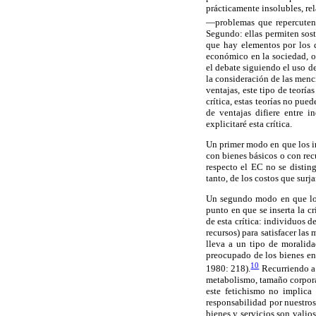
prácticamente insolubles, rel
—problemas que repercuten d
Segundo: ellas permiten soste
que hay elementos por los q
económico en la sociedad, o 
el debate siguiendo el uso d
la consideración de las men
ventajas, este tipo de teoría
crítica, estas teorías no pue
de ventajas difiere entre i
explicitaré esta crítica.
Un primer modo en que los in
con bienes básicos o con rec
respecto el EC no se distin
tanto, de los costos que surj
Un segundo modo en que los
punto en que se inserta la c
de esta crítica: individuos d
recursos) para satisfacer las
lleva a un tipo de moralida
preocupado de los bienes en 
10
1980: 218).
Recurriendo a 
metabolismo, tamaño corporal
este fetichismo no implica 
responsabilidad por nuestros
bienes y servicios son valio