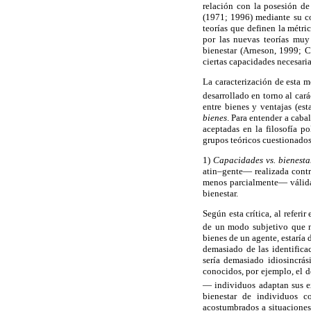
relación con la posesión de
(1971; 1996) mediante su c
teorías que definen la métr
por las nuevas teorías muy
bienestar (Arneson, 1999; C
ciertas capacidades necesar
La caracterización de esta 
desarrollado en torno al ca
entre bienes y ventajas (es
bienes
. Para entender a cabal
aceptadas en la filosofía p
grupos teóricos cuestionados
1)
Capacidades vs. bienesta
atin–gente— realizada contra
menos parcialmente— válida 
bienestar.
Según esta crítica, al referi
de un modo subjetivo que no 
bienes de un agente, estaría
demasiado de las identific
sería demasiado idiosincrá
conocidos, por ejemplo, el d
— individuos adaptan sus ex
bienestar de individuos co
acostumbrados a situaciones