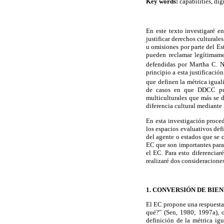
Key words:
capabilities, dig
En este texto investigaré e
justificar derechos cultura
u omisiones por parte del E
pueden reclamar legítimame
defendidas por Martha C. 
principio a esta justificació
que definen la métrica iguali
de casos en que DDCC pue
multiculturales que más se d
diferencia cultural mediant
En esta investigación proced
los espacios evaluativos def
del agente o estados que se c
EC que son importantes para 
el EC. Para esto diferenciar
realizaré dos consideraciones
1. CONVERSIÓN DE BIE
El EC propone una respuesta 
qué?" (Sen, 1980; 1997a), o
definición de la métrica igu