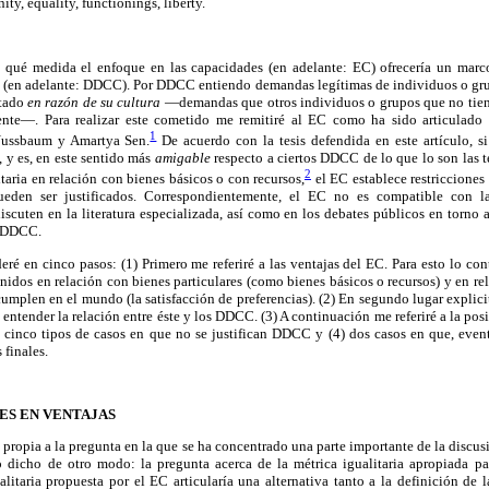
nity, equality, functionings, liberty.
n qué medida el enfoque en las capacidades (en adelante: EC) ofrecería un mar
les (en adelante: DDCC). Por DDCC entiendo demandas legítimas de individuos o gr
stado
en razón de su cultura
—demandas que otros individuos o grupos que no tiene
nte—. Para realizar este cometido me remitiré al EC como ha sido articulado e
1
Nussbaum y Amartya Sen.
De acuerdo con la tesis defendida en este artículo, 
n, y es, en este sentido más
amigable
respecto a ciertos DDCC de lo que lo son las te
2
taria en relación con bienes básicos o con recursos,
el EC establece restricciones 
den ser justificados. Correspondientemente, el EC no es compatible con l
iscuten en la literatura especializada, así como en los debates públicos en torno 
e DDCC.
eré en cinco pasos: (1) Primero me referiré a las ventajas del EC. Para esto lo c
inidos en relación con bienes particulares (como bienes básicos o recursos) y en re
umplen en el mundo (la satisfacción de preferencias). (2) En segundo lugar explicit
entender la relación entre éste y los DDCC. (3) A continuación me referiré a la po
é cinco tipos de casos en que no se justifican DDCC y (4) dos casos en que, event
 finales.
NES EN VENTAJAS
propia a la pregunta en la que se ha concentrado una parte importante de la discusi
 dicho de otro modo: la pregunta acerca de la métrica igualitaria apropiada par
alitaria propuesta por el EC articularía una alternativa tanto a la definición de