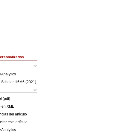
Personalizados
 Analytics
 Scholar H5M5 (
2021
)
l (pdf)
lo en XML
cias del artículo
itar este artículo
 Analytics