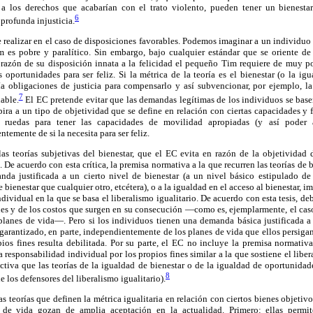
 a los derechos que acabarían con el trato violento, pueden tener un bienestar
6
profunda injusticia.
e realizar en el caso de disposiciones favorables. Podemos imaginar a un individuo
m es pobre y paralítico. Sin embargo, bajo cualquier estándar que se oriente de 
 razón de su disposición innata a la felicidad el pequeño Tim requiere de muy po
oportunidades para ser feliz. Si la métrica de la teoría es el bienestar (o la ig
ría obligaciones de justicia para compensarlo y así subvencionar, por ejemplo, la
7
able.
El EC pretende evitar que las demandas legítimas de los individuos se base
pira a un tipo de objetividad que se define en relación con ciertas capacidades 
 ruedas para tener las capacidades de movilidad apropiadas (y así poder 
temente de si la necesita para ser feliz.
as teorías subjetivas del bienestar, que el EC evita en razón de la objetividad d
De acuerdo con esta crítica, la premisa normativa a la que recurren las teorías de 
da justificada a un cierto nivel de bienestar (a un nivel básico estipulado de
e bienestar que cualquier otro, etcétera), o a la igualdad en el acceso al bienestar, i
individual en la que se basa el liberalismo igualitario. De acuerdo con esta tesis, 
nes y de los costos que surgen en su consecución —como es, ejemplarmente, el cas
planes de vida—. Pero si los individuos tienen una demanda básica justificada a u
 garantizado, en parte, independientemente de los planes de vida que ellos persigan.
pios fines resulta debilitada. Por su parte, el EC no incluye la premisa normativ
la responsabilidad individual por los propios fines similar a la que sostiene el liber
ctiva que las teorías de la igualdad de bienestar o de la igualdad de oportunidade
8
 los defensores del liberalismo igualitario).
las teorías que definen la métrica igualitaria en relación con ciertos bienes objetiv
s de vida gozan de amplia aceptación en la actualidad. Primero: ellas permit