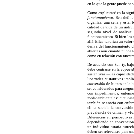
en lo que la gente puede hace
Como explicitaré en la sigu
funcionamiento
. Sen defin
organizar una cena y estar 
calidad de vida de un indiv
segundo nivel de análisis:
funcionamiento. Si bien las 
allá. Ellas tendrían un valor
deriva del funcionamiento d
abiertas aun cuando nunca l
como en relación con nuestr
De acuerdo con Sen (y, bajo
debe centrarse en la
capaci
sustantivas —las capacidade
libertades sustantivas impl
conversión
de bienes en la h
ser considerados para asegura
con impedimentos, enfermed
medioambientales: circunsta
también se asocia con enfer
clima social: la conversió
prevalencia de crimen y vio
Diferencias en perspectivas
dependiendo en convención 
un individuo estaría estrec
deben ser relevantes para un