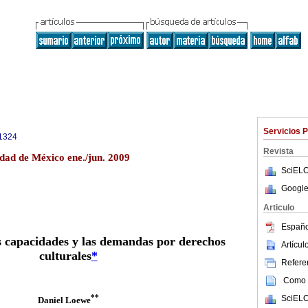
Servicios 
1324
Revista
iudad de México ene./jun. 2009
SciELO
Google
Articulo
Españo
s capacidades y las demandas por derechos
Artícu
culturales
*
Referen
Como c
**
SciELO
Daniel Loewe