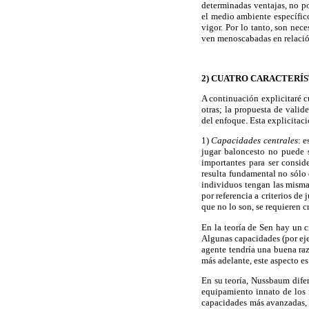
determinadas ventajas, no p
el medio ambiente específico
vigor. Por lo tanto, son nec
ven menoscabadas en relació
2) CUATRO CARACTERÍS
A continuación explicitaré c
otras; la propuesta de valid
del enfoque. Esta explicitac
1)
Capacidades centrales
: 
jugar baloncesto no puede 
importantes para ser consi
resulta fundamental no sólo 
individuos tengan las misma
por referencia a criterios de
que no lo son, se requieren cr
En la teoría de Sen hay un c
Algunas capacidades (por ej
agente tendría una buena raz
más adelante, este aspecto es 
En su teoría, Nussbaum difer
equipamiento innato de los i
capacidades más avanzadas, d