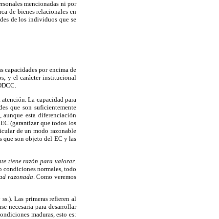
ersonales mencionadas ni por
rca de bienes relacionales en
ades de los individuos que se
tas capacidades por encima de
; y el carácter institucional
r DDCC.
 atención. La capacidad para
ades que son suficientemente
, aunque esta diferenciación
 EC (garantizar que todos los
ticular de un modo razonable
es que son objeto del EC y las
nte tiene razón para valorar
.
jo condiciones normales, todo
tad razonada
. Como veremos
ss.). Las primeras refieren al
se necesaria para desarrollar
condiciones maduras, esto es: