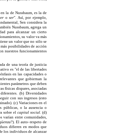
 en la de Nussbaum, es la de
cer
o
ser
". Así, por ejemplo,
undamental, Sen considera la
 también Nussbaum, agrega un
dad para alcanzar un cierto
cionamientos, su valor va más
 tiene un valor que no sólo se
 más posibilidades de acción
con nuestros funcionamientos
da de una teoría de justicia
tivo es "el de las libertades
énfasis en las capacidades o
relevantes que gobiernan la
guientes parámetros que deben
as físicas dispares, asociadas
iferentes. (b) Diversidades
eguir con sus ingresos (esto
nado). (c) Variaciones en el
s públicas, o la ausencia o
ra sobre el
capital social
. (d)
os varían entre comunidades,
rgüenza
?). El auto–respeto de
viduos difieren en modos que
de los individuos de alcanzar