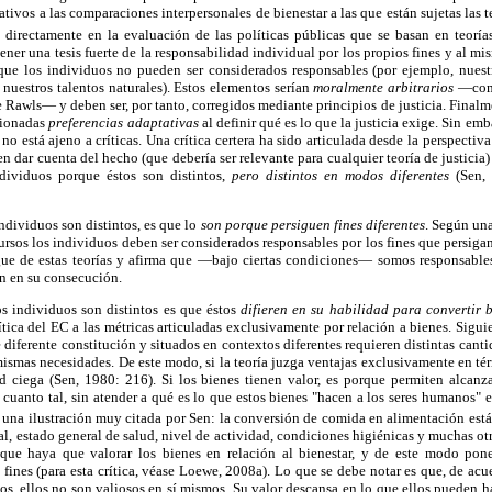
ativos a las comparaciones interpersonales de bienestar a las que están sujetas las t
irectamente en la evaluación de las políticas públicas que se basan en teoría
ner una tesis fuerte de la responsabilidad individual por los propios fines y al mi
ue los individuos no pueden ser considerados responsables (por ejemplo, nuest
nuestros talentos naturales). Estos elementos serían
moralmente arbitrarios
—como
e Rawls— y deben ser, por tanto, corregidos mediante principios de justicia. Finalme
cionadas
preferencias adaptativas
al definir qué es lo que la justicia exige. Sin em
s no está ajeno a críticas. Una crítica certera ha sido articulada desde la perspecti
den dar cuenta del hecho (que debería ser relevante para cualquier teoría de justicia)
ndividuos porque éstos son distintos,
pero distintos en modos diferentes
(Sen,
dividuos son distintos, es que lo
son porque persiguen fines diferentes
. Según un
ursos los individuos deben ser considerados responsables por los fines que persi
gue de estas teorías y afirma que —bajo ciertas condiciones— somos responsables 
an en su consecución.
 individuos son distintos es que éstos
difieren en su habilidad para convertir 
rítica del EC a las métricas articuladas exclusivamente por relación a bienes. Sigu
e diferente constitución y situados en contextos diferentes requieren distintas cant
 mismas necesidades. De este modo, si la teoría juzga ventajas exclusivamente en té
d ciega (Sen, 1980: 216). Si los bienes tienen valor, es porque permiten alcanz
cuanto tal, sin atender a qué es lo que estos bienes "hacen a los seres humanos" e
una ilustración muy citada por Sen: la conversión de comida en alimentación está
, estado general de salud, nivel de actividad, condiciones higiénicas y muchas otr
que haya que valorar los bienes en relación al bienestar, y de este modo pone
 fines (para esta crítica, véase Loewe, 2008a). Lo que se debe notar es que, de acu
sos, ellos no son valiosos en sí mismos. Su valor descansa en lo que ellos pueden ha