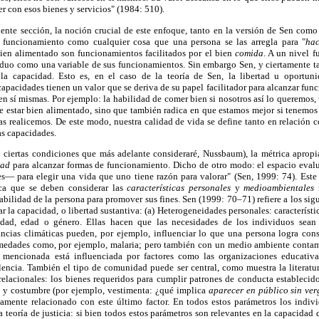
r con esos bienes y servicios" (1984: 510).
iente sección, la noción crucial de este enfoque, tanto en la versión de Sen como
e funcionamiento como cualquier cosa que una persona se las arregla para "
ha
bien alimentado son funcionamientos facilitados por el bien
comida
. A un nivel f
iduo como una variable de sus funcionamientos. Sin embargo Sen, y ciertamente
 la capacidad. Esto es, en el caso de la teoría de Sen, la libertad u oportuni
capacidades tienen un valor que se deriva de su papel facilitador para alcanzar fun
 en sí mismas. Por ejemplo: la habilidad de comer bien si nosotros así lo queremos,
e estar bien alimentado, sino que también radica en que estamos mejor si tenemos
as realicemos. De este modo, nuestra calidad de vida se define tanto en relación 
as capacidades.
 ciertas condiciones que más adelante consideraré, Nussbaum), la métrica apropia
dad
para alcanzar formas de funcionamiento. Dicho de otro modo: el espacio evalua
s— para elegir una vida que uno tiene razón para valorar" (Sen, 1999: 74). Este 
ica que se deben considerar las
características personales
y
medioambientales
abilidad de la persona para promover sus fines. Sen (1999: 70–71) refiere a los si
r la capacidad, o libertad sustantiva: (a) Heterogeneidades personales: característic
ad, edad o género. Ellas hacen que las necesidades de los individuos sean d
ncias climáticas pueden, por ejemplo, influenciar lo que una persona logra cons
medades como, por ejemplo, malaria; pero también con un medio ambiente contami
n mencionada está influenciada por factores como las organizaciones educativa
lencia. También el tipo de comunidad puede ser central, como muestra la literatu
 relacionales: los bienes requeridos para cumplir patrones de conducta establecid
y costumbre (por ejemplo, vestimenta: ¿qué implica
aparecer en público sin ve
hamente relacionado con este último factor. En todos estos parámetros los indi
a teoría de justicia: si bien todos estos parámetros son relevantes en la capacidad 