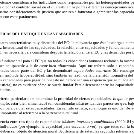
odemos considerar a los individuos como responsables por las heterogeneidades p
 o por el contexto social en el que habitan ni por las diferentes concepciones ace
esarias consideraciones de justicia que aspiren a fomentar o garantizar las capacid
n con estos parámetros.
TICAS DEL ENFOQUE EN LAS CAPACIDADES
uatro características muy discutidas del EC: la relevancia que éste le otorga a cier
ez intercultural de las capacidades; la relación entre capacidades y funcionamientos
ión es necesaria para considerar después la relación entre el EC y las demandas po
es fundamental para el EC que no todas las capacidades humanas reclaman la misma
ser equiparable a la de
estar bien alimentado
. Aquí me referiré sólo a capacid
deradas como parte del EC y las denominaré
capacidades centrales
. Sin embargo
en razón de la operabilidad, sino también en razón de la pretensión normativa del
s capacidades para jugar baloncesto no parece ser una exigencia que se pueda ar
 justicia), no es evidente cómo se puede fundar. Para diferenciar entre las capacidad
iterios.
riterio particular para determinar la prioridad de ciertas capacidades:
lo que la ge
emplo, estar bien alimentado) son consideradas
básicas
. La idea parece ser que, ba
ón para valorar estas capacidades. En sentido estricto, su enfoque es uno de
liber
importante al referirnos a la pertenencia cultural.
encia entre tres tipos de capacidades:
básicas
,
internas
y
combinadas
(2000: 84 y 
ndividuos (por ejemplo, la capacidad para escuchar o ver); ya que éstas son la ba
eben ser objeto de atención moral. A diferencia de éstas, las segundas refieren a 