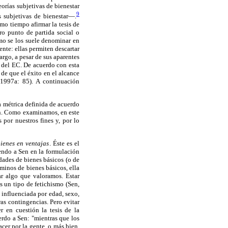
eorías subjetivas de bienestar
9
s subjetivas de bienestar—.
smo tiempo afirmar la tesis de
ro punto de partida social o
 se los suele denominar en
nte: ellas permiten descartar
bargo, a pesar de sus aparentes
va del EC. De acuerdo con esta
 de que el éxito en el alcance
 1997a: 85). A continuación
a métrica definida de acuerdo
gan. Como examinamos, en este
por nuestros fines y, por lo
bienes en ventajas
. Éste es el
iendo a Sen en la formulación
idades de bienes básicos (o de
rminos de bienes básicos, ella
ar algo que valoramos. Estar
s un tipo de fetichismo (Sen,
 influenciada por edad, sexo,
as contingencias. Pero evitar
r en cuestión la tesis de la
erdo a Sen: "mientras que los
cer por la gente, o más bien,