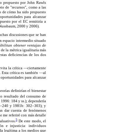
ido propuesto por John Rawls
o de "recursos", como a las
—o de cómo ha sido propuesto
oportunidades para alcanzar
puesto por el EC remitiría a
 Nussbaum, 2000 y 2006).
uchas discusiones que se han
un espacio intermedio situado
bilitan obtener ventajas de
 de la métrica igualitaria más
stas deficiencias de los dos
evita la crítica —ciertamente
. Esta crítica es también —al
 oportunidades para alcanzar
eorías definirían el bienestar
nto resultado del consumo de
 1996: 184 y ss.); dependería
28–240 y 1981b: 302–303); y
ían dar cuenta de fenómenos
e me referiré con más detalle
5
aluativos.
De este modo, el
ón e injusticia: individuos
da legítima a los medios que