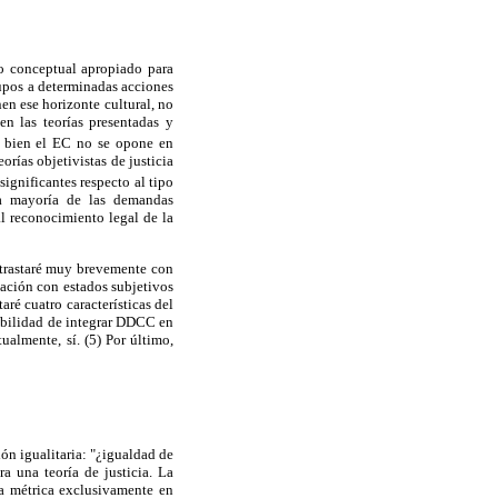
co conceptual apropiado para
upos a determinadas acciones
n ese horizonte cultural, no
n las teorías presentadas y
si bien el EC no se opone en
orías objetivistas de justicia
significantes respecto al tipo
a mayoría de las demandas
al reconocimiento legal de la
ontrastaré muy brevemente con
lación con estados subjetivos
aré cuatro características del
sibilidad de integrar DDCC en
ualmente, sí. (5) Por último,
ón igualitaria: "¿igualdad de
a una teoría de justicia. La
 la métrica exclusivamente en