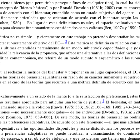
 ciertos bienes (que permitirían perseguir fines de cualquier tipo), lo cual ha s
oncepto de "bienes básicos", o por Ronald Dworkin (1981b; 2000) con su concept
ica de acuerdo con el bienestar, entendido como un estado subjetivo del agente 
 finamente articuladas que se orientan de acuerdo con el bienestar: según las 
ohen, 1989)—. En lugar de estas definiciones usuales, el espacio evaluativo pro
ias para alcanzar funcionamientos considerados como valiosos (Sen, 1997a y 1999;
métrica no es simple —y ciertamente en este trabajo no pretendo desentrañar las m
3
rácter supuestamente objetivo del EC—.
Esta métrica se definiría en relación con 
tas últimas entendidas parcialmente de un modo subjetivo):
capacidades que posi
idad la relevancia de la propuesta, que ofrece una alternativa a las dos definiciones
olítica contemporánea, me referiré de un modo sucinto y esquemático a las supue
:
r
: al rechazar la métrica del bienestar y proponer en su lugar capacidades, el EC 
 las teorías de bienestar igualitarias en razón de su carácter sumamente subjetivo
en el caso de las teorías que recurren a una métrica definida de acuerdo con las
r exclusivamente a un estado de la mente (o a la satisfacción de preferencias), estas t
4
resultaría apropiado para articular una teoría de justicia.
El bienestar, en ta
 demasiado sujeto a la volición (Rawls, 1975: 553; 1982: 168–169; 1985: 243–244;
aciones —no necesariamente escogidas— de los individuos (Dworkin, 1981a: 2
sico (Scanlon, 1975: 659–666). De este modo, las teorías de bienestar no podr
e las preferencias adaptativas. De acuerdo con este fenómeno —al que más adelant
pectativas a las oportunidades disponibles y así se distorsionan los procesos ev
n preferencias adaptativas se puede retrotraer a circunstancias de dominaci
 de escasez, o a ser objeto de violencia, y que no piensan que tienen una deman