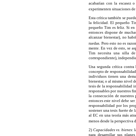
acabarían con la escasez o
experimenten situaciones de 
Esta crítica también se pued
la felicidad. El pequeño Ti
pequeño Tim es feliz. Si en
entonces dispone de muchas 
alcanzar bienestar), no hab
ruedas. Pero esto no es razon
mente. En vez de esto, se as
Tim necesita una silla de
correspondiente), independien
Una segunda crítica contra l
concepto de responsabilidad. 
individuos tienen una deman
bienestar, o al mismo nivel d
tesis de la responsabilidad 
responsables por nuestros fi
la consecución de nuestros 
entonces este nivel debe ser
responsabilidad por los pro
sostener una tesis fuerte de 
al EC en una teoría más atra
menos desde la perspectiva de
2)
Capacidades vs. bienes
: 
para desarrollar sus plane