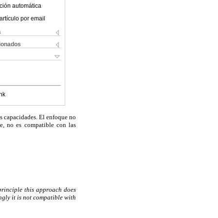
ción automática
artículo por email
s
cionados
nk
las capacidades. El enfoque no
te, no es compatible con las
 principle this approach does
ingly it is not compatible with