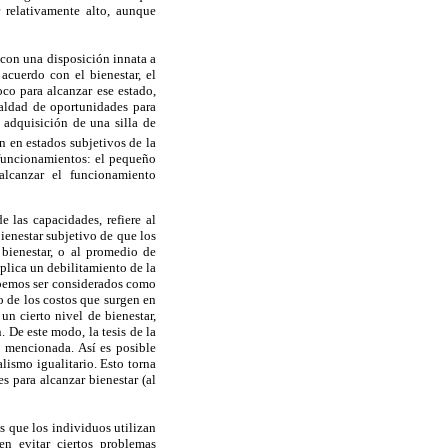
 relativamente alto, aunque
 con una disposición innata a
acuerdo con el bienestar, el
co para alcanzar ese estado,
ualdad de oportunidades para
 adquisición de una silla de
n en estados subjetivos de la
y funcionamientos: el pequeño
alcanzar el funcionamiento
e las capacidades, refiere al
bienestar subjetivo de que los
 bienestar, o al promedio de
mplica un debilitamiento de la
debemos ser considerados como
o de los costos que surgen en
n cierto nivel de bienestar,
 De este modo, la tesis de la
a mencionada. Así es posible
alismo igualitario. Esto torna
s para alcanzar bienestar (al
os que los individuos utilizan
en evitar ciertos problemas