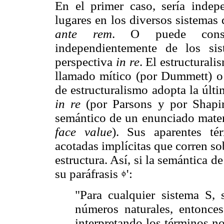
En el primer caso, sería indep
lugares en los diversos sistemas 
ante rem
. O puede consi
independientemente de los sis
perspectiva
in re
. El estructural
llamado mítico (por Dummett) 
de estructuralismo adopta la últ
in re
(por Parsons y por Shapir
semántico de un enunciado matem
face value
). Sus aparentes té
acotadas implícitas que corren so
estructura. Así, si la semántica 
su paráfrasis
':
"Para cualquier sistema S, s
números naturales, entonc
interpretando los términos no