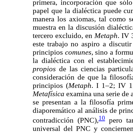
primera, incorporación que sólo
papel que la dialéctica puede c
manera los axiomas, tal como 
muestra en la discusión dialécti
tercero excluido, en
Metaph
. IV 
este trabajo no aspiro a discuti
principios
comunes
, sino a form
la dialéctica con el establecim
propios
de las ciencias particul
consideración de que la filosof
principios (
Metaph
. I 1–2; IV 
Metafísica
examina una serie de a
se presentan a la filosofía prim
diaporemático al análisis de pri
10
contradicción (PNC),
pero tam
universal del PNC y conciernen