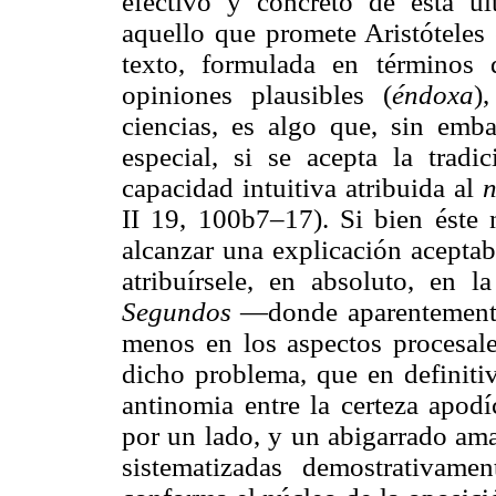
efectivo y concreto de esta úl
aquello que promete Aristóteles
texto, formulada en término
opiniones plausibles (
éndoxa
)
ciencias, es algo que, sin emba
especial, si se acepta la tradi
capacidad intuitiva atribuida al
II 19, 100b7–17). Si bien éste 
alcanzar una explicación aceptab
atribuírsele, en absoluto, en 
Segundos
—donde aparentemente 
menos en los aspectos procesal
dicho problema, que en definiti
antinomia entre la certeza apodí
por un lado, y un abigarrado ama
sistematizadas demostrativame