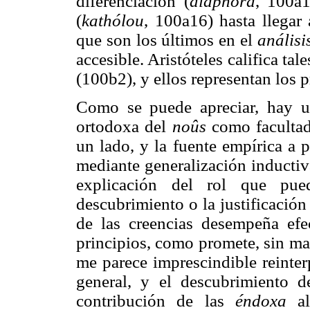
diferenciación (
diaphorá
, 100a1
(
kathólou
, 100a16) hasta llegar
que son los últimos en el
análisi
accesible. Aristóteles califica ta
(100b2), y ellos representan los 
Como se puede apreciar, hay una
ortodoxa del
noûs
como facultad 
un lado, y la fuente empírica a p
mediante generalización inductiva
explicación del rol que pued
descubrimiento o la justificación
de las creencias desempeña efe
principios, como promete, sin ma
me parece imprescindible reinter
general, y el descubrimiento de
contribución de las
éndoxa
a