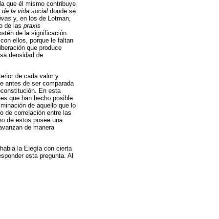
 la que él mismo contribuye
 de la vida social
donde se
ivas
y, en los de Lotman,
 o de las
praxis
tén de la significación.
con ellos, porque le faltan
liberación que produce
esa densidad de
terior de cada valor y
ante antes de ser comparada
constitución. En esta
ones que han hecho posible
lminación de aquello que lo
 de correlación entre las
uno de estos posee una
, avanzan de manera
habla la Elegía con cierta
esponder esta pregunta. Al