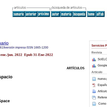
ario
Servicios 
0619
versión impresa
ISSN
1665-1200
Revista
 ene./jun. 2022 Epub 31-Ene-2022
SciELO
Google
ARTÍCULOS
Articulo
spacio
nueva p
Españo
Artícu
Referen
Space
Como c