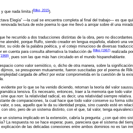
Rilke, 2015
 y que nada limita (
).
ctava Elegía” —la cual se encuentra completa al final del trabajo— es que qui
 renovada lectura de este poema lo que me llevó a arrojar sobre él una mirada
ue he recurrido a dos traducciones distintas de la obra, pero no discordantes
 me atendré, porque Rulfo, siendo creador en lengua española, elaboró una ver
ritor, su oído de la palabra poética, y el cotejo minucioso de diversas traducc
Rilke (1967)
r en cuenta para consulta alternativa la traducción de
realizada po
(1968)
, pues son las que más han circulado en el mundo hispanohablante.
 espacio como valor semiótico, o, dicho de otra manera, sobre la significació
o dijimos, se presuponen mutuamente, fueron suscitadas por el poema de Rilke
omplejidad cargada de
affect
por estar comprometida en la cuestión de la exi
da.
 evidente por lo que se ha venido diciendo, retoman la teoría del valor saus
 gramática tensiva. Es necesario, entonces, traer a la memoria que todo valo
n
sine qua non
: la relatividad radical, es decir, una relatividad siempre relativ
stante de comparaciones, la cual hace que todo valor conserve su forma sólo
alor, o sea, aquello que le da su identidad propia, sino cuando esté en relac
on otro, pero de un sistema distinto, con el que, tal valor, tenga equivalenci
 un sistema implicado en la extensión, cabría la pregunta: ¿con qué otro s
cia? La respuesta no se hace esperar, pues, pareciera que el sistema del tie
 explicación de las delicadas conexiones entre ambos dominios no es tan inm