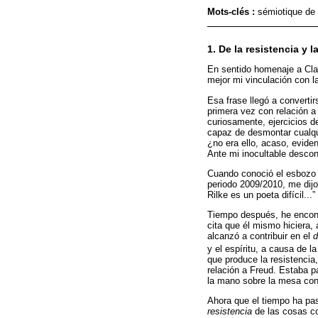
Mots-clés :
sémiotique de
1. De la resistencia y l
En sentido homenaje a Clau
mejor mi vinculación con l
Esa frase llegó a converti
primera vez con relación a 
curiosamente, ejercicios d
capaz de desmontar cualqui
¿no era ello, acaso, evide
Ante mi inocultable descon
Cuando conoció el esbozo d
periodo 2009/2010, me dijo
Rilke es un poeta difícil...”
Tiempo después, he encont
cita que él mismo hiciera, 
alcanzó a contribuir en el
d
y el espíritu, a causa de l
que produce la resistencia
relación a Freud. Estaba p
la mano sobre la mesa cont
Ahora que el tiempo ha pas
resistencia
de las cosas c