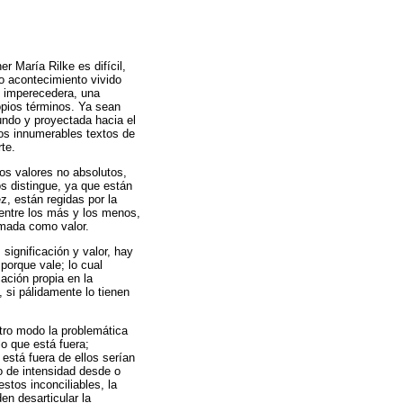
er María Rilke es difícil,
do acontecimiento vivido
n imperecedera, una
opios términos. Ya sean
undo y proyectada hacia el
los innumerables textos de
te.
los valores no absolutos,
os distingue, ya que están
z, están regidas por la
e entre los más y los menos,
omada como valor.
ignificación y valor, hay
 porque vale; lo cual
ación propia en la
, si pálidamente lo tienen
otro modo la problemática
lo que está fuera;
 está fuera de ellos serían
o de intensidad desde o
stos inconciliables, la
en desarticular la