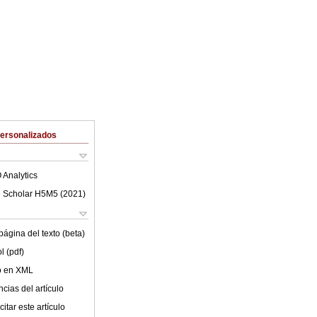
Personalizados
 Analytics
 Scholar H5M5 (
2021
)
ágina del texto (beta)
l (pdf)
lo en XML
cias del artículo
itar este artículo