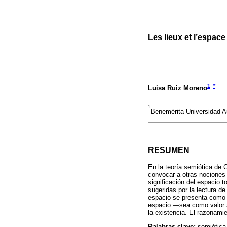
Les lieux et l’espace
1
*
Luisa Ruiz Moreno
1
Benemérita Universidad 
RESUMEN
En la teoría semiótica de 
convocar a otras nociones 
significación del espacio 
sugeridas por la lectura de
espacio se presenta como 
espacio —sea como valor ab
la existencia. El razonamie
Palabras clave:
semiótica