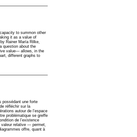
at capacity to summon other
aking it as a value of
by Rainer María Rilke,
a question about the
ive value— allows, in the
rt, different graphs to
s possédant une forte
e réfléchir sur la
érations autour de l’espace
utre problématique se greffe
ondition de l’existence
valeur relative — permet,
diagrammes offre, quant à