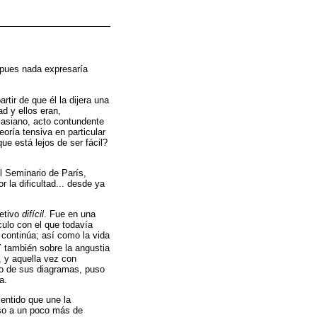
 pues nada expresaría
tir de que él la dijera una
d y ellos eran,
masiano, acto contundente
oría tensiva en particular
e está lejos de ser fácil?
l Seminario de París,
 la dificultad... desde ya
jetivo
difícil
. Fue en una
ículo con el que todavía
 continúa; así como la vida
Y también sobre la angustia
, y aquella vez con
no de sus diagramas, puso
a.
entido que une la
eso a un poco más de