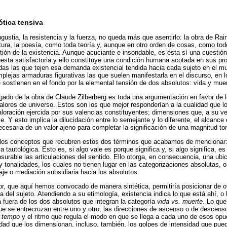
ótica tensiva
ngustia, la resistencia y la fuerza, no queda más que asentirlo: la obra de Rain
atura, la poesía, como toda teoría y, aunque en otro orden de cosas, como to
ión de la existencia. Aunque acuciante e insondable, es ésta sí una cuestió
esta satisfactoria y ello constituye una condición humana acotada en sus pr
as las que tejen esa demanda existencial tendida hacia cada sujeto en el m
mplejas armaduras figurativas las que suelen manifestarla en el discurso, en 
e sostienen en el fondo por la elemental tensión de dos absolutos: vida y muer
legado de la obra de Claude Zilberberg es toda una argumentación en favor de 
valores de universo. Estos son los que mejor responderían a la cualidad que l
valoración ejercida por sus valencias constituyentes; dimensiones que, a su ve
e. Y esto implica la dilucidación entre lo semejante y lo diferente, el alcanc
cesaria de un valor ajeno para completar la significación de una magnitud t
e los conceptos que recubren estos dos términos que acabamos de mencionar: s
 tautológica. Esto es, si algo vale es porque significa y, si algo significa, es
urable las articulaciones del sentido. Ello otorga, en consecuencia, una ubic
 y tonalidades, los cuales no tienen lugar en las categorizaciones absolutas, o
aje o mediación subsidiaria hacia los absolutos.
lor, que aquí hemos convocado de manera sintética, permitiría posicionar de 
ra del sujeto. Atendiendo a su etimología, existencia indica lo que está ahí, o 
á fuera de los dos absolutos que integran la categoría
vida vs. muerte
. Lo que
que se entrecruzan entre uno y otro, las direcciones de ascenso o de descens
l
tempo
y el ritmo que regula el modo en que se llega a cada uno de esos opue
idad que los dimensionan, incluso, también, los golpes de intensidad que pued