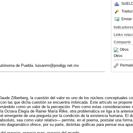
SciELO
Traduc
Enviar 
Indicadore
Links rela
Compartir
Otros
Otros
Autónoma de Puebla. luisanrm@prodigy.net.mx
Permali
Claude Zilberberg, la cuestión del valor es uno de los núcleos conceptuales c
con las que dicha cuestión se encuentra imbricada. Este artículo se propone r
tomándolo como un valor de la percepción. Pero como estas consideraciones e
 la Octava Elegía de Rainer María Rilke, otra problemática se liga a la anterior
el emergente de una pregunta por la condición de la existencia humana. El d
soluto, sea como valor relativo— permite, en el poema, postular una forma 
nto diagramático ofrece, por su parte, distintas gráficas para pensar esa apu
 del espacio; espacio puro; espacio del mundo