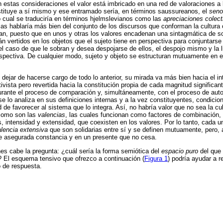
 estas consideraciones el valor está imbricado en una red de valoraciones a
stituye a sí mismo y ese entramado sería, en términos saussureanos, el
seno
o cual se traduciría en términos hjelmslevianos como las
apreciaciones colect
s hablaría más bien del conjunto de los discursos que conforman la cultura
zan, puesto que en unos y otras los valores encadenan una sintagmática de sos
n vertidos en los objetos que el sujeto tiene en perspectiva para conjuntarse 
el caso de que le sobran y desea despojarse de ellos, el despojo mismo y la 
erspectiva. De cualquier modo, sujeto y objeto se estructuran mutuamente en 
 dejar de hacerse cargo de todo lo anterior, su mirada va más bien hacia el in
tivista pero revertida hacia la constitución propia de cada magnitud signific
durante el proceso de comparación y, simultáneamente, con el proceso de auto
 se lo analiza en sus definiciones internas y a la vez constituyentes, condici
 de favorecer al sistema que lo integra. Así, no habría valor que no sea la cu
s como son las
valencias
, las cuales funcionan como factores de combinación, o
, intensidad y extensidad, que coexisten en los valores. Por lo tanto, cada 
lencia extensiva
que son solidarias entre sí y se definen mutuamente, pero
de asegurada constancia y en un presente que no cesa.
s cabe la pregunta: ¿cuál sería la forma semiótica del
espacio puro
del que 
? El esquema tensivo que ofrezco a continuación (
Figura 1
) podría ayudar a r
de respuesta.