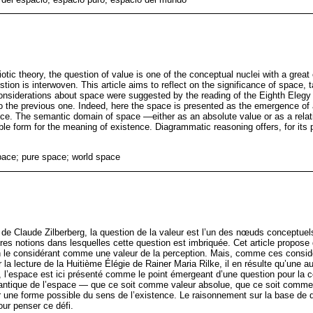
otic theory, the question of value is one of the conceptual nuclei with a gre
tion is interwoven. This article aims to reflect on the significance of space, t
onsiderations about space were suggested by the reading of the Eighth Elegy 
to the previous one. Indeed, here the space is presented as the emergence of 
ce. The semantic domain of space —either as an absolute value or as a relat
le form for the meaning of existence. Diagrammatic reasoning offers, for its pa
pace; pure space; world space
 de Claude Zilberberg, la question de la valeur est l’un des nœuds conceptuel
es notions dans lesquelles cette question est imbriquée. Cet article propose d
en le considérant comme une valeur de la perception. Mais, comme ces consid
la lecture de la Huitième Élégie de Rainer Maria Rilke, il en résulte qu’une a
, l’espace est ici présenté comme le point émergeant d’une question pour la c
tique de l’espace — que ce soit comme valeur absolue, que ce soit comme 
 une forme possible du sens de l’existence. Le raisonnement sur la base de 
our penser ce défi.