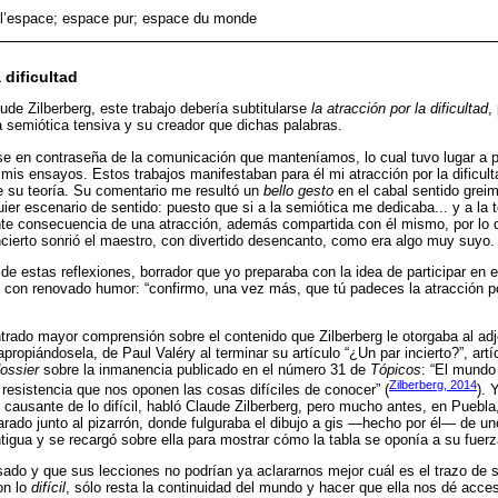
 l’espace; espace pur; espace du monde
a dificultad
de Zilberberg, este trabajo debería subtitularse
la atracción por la dificultad
,
a semiótica tensiva y su creador que dichas palabras.
rse en contraseña de la comunicación que manteníamos, lo cual tuvo lugar a par
mis ensayos. Estos trabajos manifestaban para él mi atracción por la dificulta
e su teoría. Su comentario me resultó un
bello gesto
en el cabal sentido grei
er escenario de sentido: puesto que si a la semiótica me dedicaba... y a la te
nte consecuencia de una atracción, además compartida con él mismo, por lo qu
cierto sonrió el maestro, con divertido desencanto, como era algo muy suyo.
e estas reflexiones, borrador que yo preparaba con la idea de participar en e
 con renovado humor: “confirmo, una vez más, que tú padeces la atracción por
rado mayor comprensión sobre el contenido que Zilberberg le otorgaba al ad
apropiándosela, de Paul Valéry al terminar su artículo “¿Un par incierto?”, art
ossier
sobre la inmanencia publicado en el número 31 de
Tópicos
: “El mundo
Zilberberg, 2014
a resistencia que nos oponen las cosas difíciles de conocer” (
). 
, causante de lo difícil, habló Claude Zilberberg, pero mucho antes, en Puebla
arado junto al pizarrón, donde fulguraba el dibujo a gis —hecho por él— de u
igua y se recargó sobre ella para mostrar cómo la tabla se oponía a su fuerz
ado y que sus lecciones no podrían ya aclararnos mejor cuál es el trazo de s
on lo
difícil
, sólo resta la continuidad del mundo y hacer que ella nos dé acc