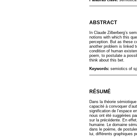
ABSTRACT
In Claude Zilberberg’s semi
notions with which this ques
perception. But as these c
another problem is linked 
condition of human existen
poem, to postulate a possib
think about this bet.
Keywords:
semiotics of s
RÉSUMÉ
Dans la théorie sémiotique
capacité à convoquer d’autr
signification de l’espace 
nous ont été suggérées par 
sur la précédente. En effet
humaine. Le domaine séman
dans le poème, de postuler
lui, différents graphiques p