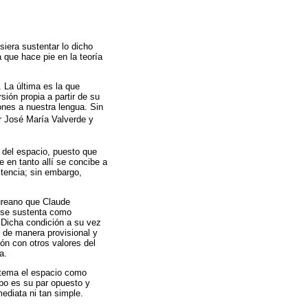
siera sustentar lo dicho
 que hace pie en la teoría
. La última es la que
sión propia a partir de su
iones a nuestra lengua. Sin
r José María Valverde y
n del espacio, puesto que
 en tanto allí se concibe a
stencia; sin embargo,
sureano que Claude
r se sustenta como
a. Dicha condición a su vez
 de manera provisional y
ión con otros valores del
a.
istema el espacio como
mpo es su par opuesto y
ediata ni tan simple.