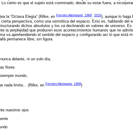
. Lo cierto es que el sujeto está conminado, desde su estar fuera, a incorpora
Ferreiro Alemparte, 1968
2015
tea la “Octava Elegía” (Rilke, en
;
), aunque lo haga 
de cierta perspectiva, como una semiótica del espacio. Esto es, hablando del 
structurando dichos absolutos y los va declinando en valores de universo. Es 
nte la perplejidad que producen esos acontecimientos humanos que no admiten
ma va aprehendiendo el sentido del espacio y configurando así lo que está má
llá permanece libre, sin figura.
unca delante, ni un solo día,
as flores
s siempre mundo,
Ferreiro Alemparte, 1968
ue nada limita… (Rilke, en
)
nte nuestros ojos
mente
mundo