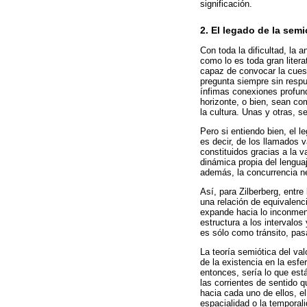
significación.
2. El legado de la semi
Con toda la dificultad, la a
como lo es toda gran liter
capaz de convocar la cuest
pregunta siempre sin respu
ínfimas conexiones profund
horizonte, o bien, sean co
la cultura. Unas y otras, s
Pero si entiendo bien, el 
es decir, de los llamados 
constituidos gracias a la 
dinámica propia del lenguaj
además, la concurrencia ne
Así, para Zilberberg, entr
una relación de equivalencia
expande hacia lo inconmens
estructura a los intervalos
es sólo como tránsito, pas
La teoría semiótica del va
de la existencia en la esfe
entonces, sería lo que est
las corrientes de sentido 
hacia cada uno de ellos, e
espacialidad o la temporal