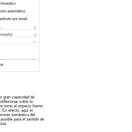
 Analytics
ción automática
artículo por email
s
cionados
nk
on gran capacidad de
eflexionar sobre la
n torno al espacio fueron
. En efecto, aquí el
ominio semántico del
posible para el sentido de
esta.