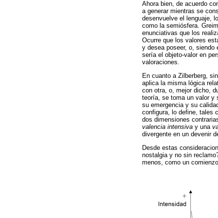
Ahora bien, de acuerdo con
a generar mientras se con
desenvuelve el lenguaje, l
como la semiósfera. Greima
enunciativas que los reali
Ocurre que los valores está
y desea poseer, o, siendo 
sería el objeto-valor en p
valoraciones.
En cuanto a Zilberberg, sin
aplica la misma lógica rela
con otra, o, mejor dicho, 
teoría, se toma un valor y
su emergencia y su calidad
configura, lo define, tale
dos dimensiones contrarias
valencia intensiva
y una
va
divergente en un devenir 
Desde estas consideracione
nostalgia y no sin reclamo
menos, como un comienzo 