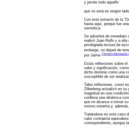
y jamás todo aquello
que no está en ningún lado
Con este extracto de la “O
hasta aquí, porque fue una
semiótica.
Se advertirá de inmediato q
realizó Juan Rulfo y a ella
privilegiada lectura de esc
embargo, no dejaré de tene
Ferreiro Alemparte 
por Jaime
Estas reflexiones sobre el
valor y significación, com
dicho dominio como una c
susceptible de ser analiza
Tales reflexiones, como es
Zilberberg actualizó en su
magnitud en una condició
conlleva una dinámica con
que no alcance a tomar su v
mismo sistema y, además, c
Tratándose en este caso de
valor contraería equivalen
correspondiente, aunque la