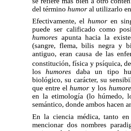
se refiere más bien a otro conten
del término
humor
al utilizarlo e
Efectivamente, el
humor
en sing
puede ser calificado como pos
humores
apunta hacia la existe
(sangre, flema, bilis negra y 
antiguo, eran causa de las enfe
constitución, física y psíquica, 
los
humores
daba un tipo hu
biológico, su carácter, su sensib
que entre el
humor
y los
humore
en la etimología (lo húmedo, l
semántico, donde ambos hacen anc
En la ciencia médica, tanto e
mencionar dos nombres paradi