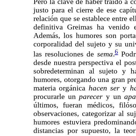
Pero la clave de haber traído a c
justo para el cierre de ese capí
relación que se establece entre el
definitiva Greimas ha venido 
Además, los humores son portad
corporalidad del sujeto y su un
6
las resoluciones de
sema
.
Podrí
desde nuestra perspectiva el pos
sobredeterminan al sujeto y 
humores, otorgando una gran pre
materia orgánica
hacen ser
y
h
procurarle un
parecer
y un
apa
últimos, fueran médicos, filós
observaciones, categorizar al su
humores estuviera predominand
distancias por supuesto, la teo