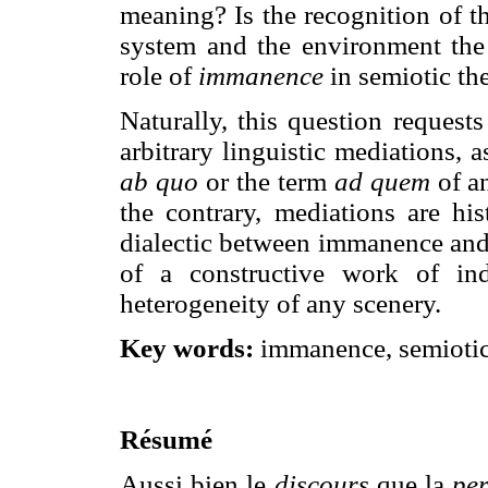
meaning? Is the recognition of t
system and the environment the u
role of
immanence
in semiotic th
Naturally, this question request
arbitrary linguistic mediations, 
ab quo
or the term
ad quem
of a
the contrary, mediations are his
dialectic between immanence and t
of a constructive work of ind
heterogeneity of any scenery.
Key words:
immanence, semiotics
Résumé
Aussi bien le
discours
que la
per