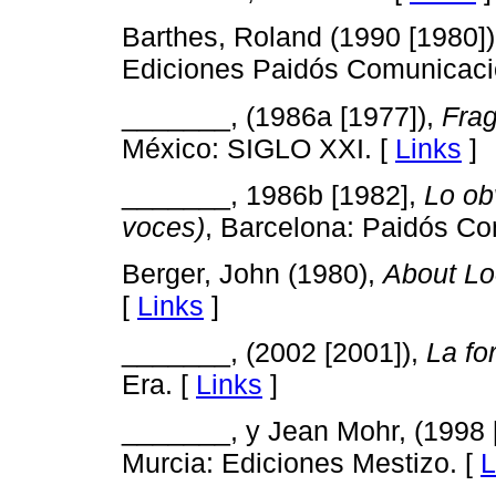
Barthes, Roland (1990 [1980]
Ediciones Paidós Comunicaci
_______, (1986a [1977]),
Fra
México: SIGLO XXI. [
Links
]
_______, 1986b [1982],
Lo ob
voces)
, Barcelona: Paidós Co
Berger, John (1980),
About Lo
[
Links
]
_______, (2002 [2001]),
La fo
Era. [
Links
]
_______, y Jean Mohr, (1998
Murcia: Ediciones Mestizo. [
L