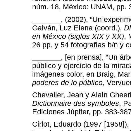
núm. 18, México: UNAM, pp. 3
_______, (2002), “Un experime
Galván, Luz Elena (coord.),
Di
en México (siglos XIX y XX)
,
26 pp. y 54 fotografías b/n y c
_______, [en prensa], “Un ár
público y ejercicio de la mira
imágenes color, en Braig, Ma
poderes de lo público
, Vervuer
Chevalier, Jean y Alain Gheerb
Dictionnaire des symboles
, P
Ediciones Júpiter, pp. 383-387
Cirlot, Eduardo (1997 [1958]),