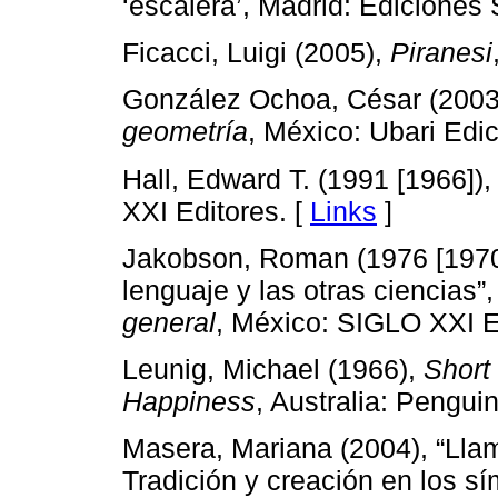
‘escalera’, Madrid: Ediciones 
Ficacci, Luigi (2005),
Piranesi
González Ochoa, César (2003
geometría
, México: Ubari Edic
Hall, Edward T. (1991 [1966])
XXI Editores. [
Links
]
Jakobson, Roman (1976 [1970])
lenguaje y las otras ciencias”
general
, México: SIGLO XXI Ed
Leunig, Michael (1966),
Short
Happiness
, Australia: Pengui
Masera, Mariana (2004), “Llam
Tradición y creación en los sí