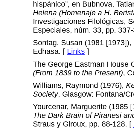
hispánico”, en Bubnova, Tatia
Helena (Homenaje a H. Berist
Investigaciones Filológicas, 
Especiales, núm. 33, pp. 337-
Sontag, Susan (1981 [1973]),
Edhasa. [
Links
]
The George Eastman House C
(From 1839 to the Present)
, C
Williams, Raymond (1976),
Ke
Society
, Glasgow: Fontana/C
Yourcenar, Marguerite (1985 [1
The Dark Brain of Piranesi a
Straus y Giroux, pp. 88-128. [