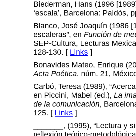
Biederman, Hans (1996 [1989
‘escala’, Barcelona: Paidós, p
Blanco, José Joaquín (1986 [
escaleras”, en
Función de me
SEP-Cultura, Lecturas Mexica
128-130. [
Links
]
Bonavides Mateo, Enrique (200
Acta Poética
, núm. 21, Méxic
Carbó, Teresa (1989), “Acerca 
en Piccini, Mabel (ed.),
La ima
de la comunicación
, Barcelon
125. [
Links
]
_______, (1995), “Lectura y si
reflexión teórico-metodológica