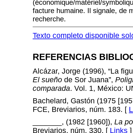
(économique/matériel/symboliqu
facture humaine. Il signale, de
recherche.
Texto completo disponible sol
REFERENCIAS BIBLIO
Alcázar, Jorge (1996), “La fi
El sueño
de Sor Juana”,
Polig
comparada
. Vol. 1, México: 
Bachelard, Gastón (1975 [195
FCE, Breviarios, núm. 183. [
L
_______, (1982 [1960]),
La po
Breviarios, núm. 330. [
Links
]