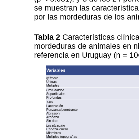
se muestran las característica
por las mordeduras de los an
Tabla 2
Características clínic
mordeduras de animales en ni
referencia en Uruguay (n = 1
Variables
Número
Únicas
Múltiples
Profundidad
Superficiales
Profundas
Tipo
Laceración
Punzante/penetrante
Abrasión
Arañazo
Sin dato
Localización
Cabeza-cuello
Miembros
Múltiples topografías