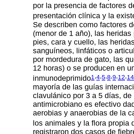
por la presencia de factores de
presentación clínica y la exis
Se describen como factores de
(menor de 1 año), las herida
pies, cara y cuello, las herid
sanguíneos, linfáticos o artic
por mordedura de gato, las qu
12 horas) o se producen en 
,
,
,
,
,
,
1
4
5
8
9
12
14
inmunodeprimido
mayoría de las guías internac
clavulánico por 3 a 5 días, de
antimicrobiano es efectivo da
aerobias y anaerobias de la c
los animales y la flora propia 
registraron dos casos de fieb