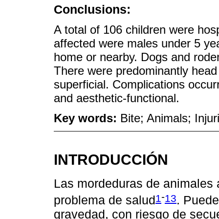
Conclusions:
A total of 106 children were hos
affected were males under 5 yea
home or nearby. Dogs and roden
There were predominantly head 
superficial. Complications occur
and aesthetic-functional.
Key words:
Bite; Animals; Injur
INTRODUCCIÓN
Las mordeduras de animales a
-
1
13
problema de salud
. Puede
gravedad, con riesgo de secuel