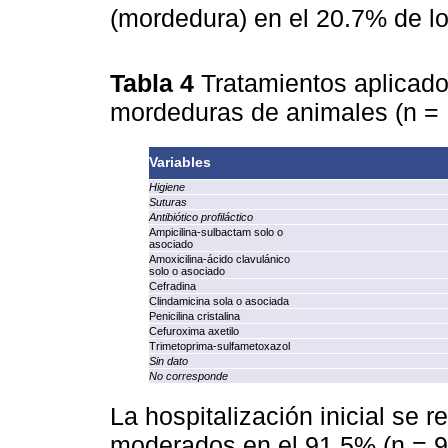
(mordedura) en el 20.7% de l
Tabla 4
Tratamientos aplicado
mordeduras de animales (n =
Variables
Higiene
Suturas
Antibiótico profiláctico
Ampicilina‑sulbactam solo o
asociado
Amoxicilina‑ácido clavulánico
solo o asociado
Cefradina
Clindamicina sola o asociada
Penicilina cristalina
Cefuroxima axetilo
Trimetoprima‑sulfametoxazol
Sin dato
No corresponde
La hospitalización inicial se 
moderados en el 91.5% (n = 97