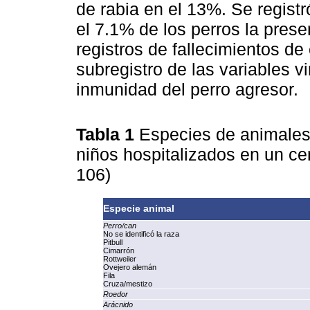
de rabia en el 13%. Se registr
el 7.1% de los perros la pres
registros de fallecimientos d
subregistro de las variables v
inmunidad del perro agresor.
Tabla 1
Especies de animales
niños hospitalizados en un ce
106)
Especie animal
Perro/can
No se identificó la raza
Pitbull
Cimarrón
Rottweiler
Ovejero alemán
Fila
Cruza/mestizo
Roedor
Arácnido