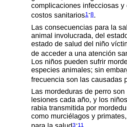
complicaciones infecciosas y
-
1
8
costos sanitarios
.
Las consecuencias para la s
animal involucrada, del estado
estado de salud del niño víct
de acceder a una atención sa
Los niños pueden sufrir mord
especies animales; sin embar
frecuencia son las causadas p
Las mordeduras de perro son
lesiones cada año, y los niño
rabia transmitida por mordedur
como murciélagos y primates,
-
3
11
para la salud
.