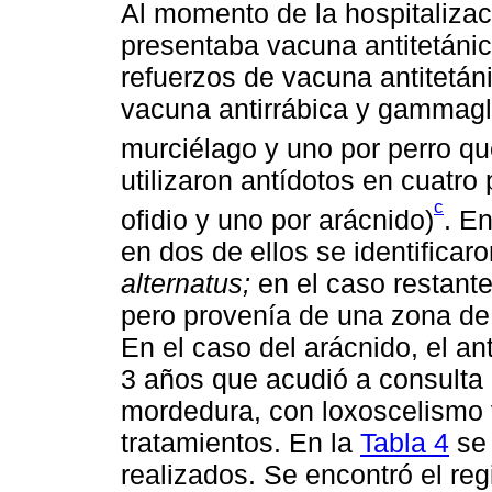
Al momento de la hospitalizaci
presentaba vacuna antitetánic
refuerzos de vacuna antitetán
vacuna antirrábica y gammagl
murciélago y uno por perro que
utilizaron antídotos en cuatro
c
ofidio y uno por arácnido)
. E
en dos de ellos se identifica
alternatus;
en el caso restante 
pero provenía de una zona de 
En el caso del arácnido, el an
3 años que acudió a consulta a
mordedura, con loxoscelismo v
tratamientos. En la
Tabla 4
se 
realizados. Se encontró el regi