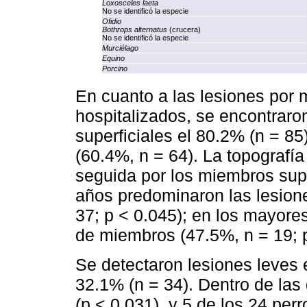
Loxosceles laeta
No se identificó la especie
Ofidio
Bothrops alternatus
(crucera)
No se identificó la especie
Murciélago
Equino
Porcino
En cuanto a las lesiones por
hospitalizados, se encontraro
superficiales el 80.2% (n = 85
(60.4%, n = 64). La topografía
seguida por los miembros sup
años predominaron las lesione
37; p < 0.045); en los mayore
de miembros (47.5%, n = 19; p
Se detectaron lesiones leves 
32.1% (n = 34). Dentro de las
(p < 0.031), y 5 de los 24 perr