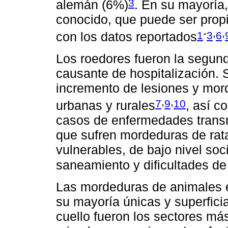
3
alemán (6%)
. En su mayoría,
conocido, que puede ser propi
-
,
,
1
3
6
con los datos reportados
Los roedores fueron la segun
causante de hospitalización.
incremento de lesiones y mor
,
,
7
9
10
urbanas y rurales
, así c
casos de enfermedades transm
que sufren mordeduras de rat
vulnerables, de bajo nivel so
saneamiento y dificultades de
Las mordeduras de animales e
su mayoría únicas y superficia
cuello fueron los sectores má