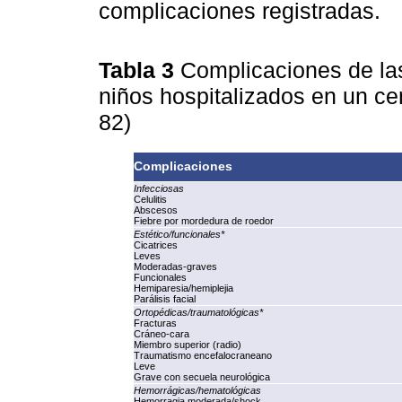
complicaciones registradas.
Tabla 3
Complicaciones de la
niños hospitalizados en un ce
82)
Complicaciones
Infecciosas
Celulitis
Abscesos
Fiebre por mordedura de roedor
Estético/funcionales*
Cicatrices
Leves
Moderadas-graves
Funcionales
Hemiparesia/hemiplejia
Parálisis facial
Ortopédicas/traumatológicas*
Fracturas
Cráneo‑cara
Miembro superior (radio)
Traumatismo encefalocraneano
Leve
Grave con secuela neurológica
Hemorrágicas/hematológicas
Hemorragia moderada/shock