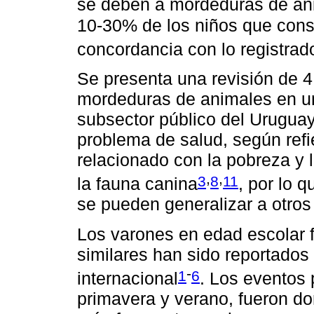
se deben a mordeduras de an
10-30% de los niños que consu
concordancia con lo registrad
Se presenta una revisión de 4
mordeduras de animales en un 
subsector público del Uruguay
problema de salud, según refie
relacionado con la pobreza y 
,
,
3
8
11
la fauna canina
, por lo 
se pueden generalizar a otros
Los varones en edad escolar 
similares han sido reportados p
-
1
6
internacional
. Los eventos
primavera y verano, fueron dom