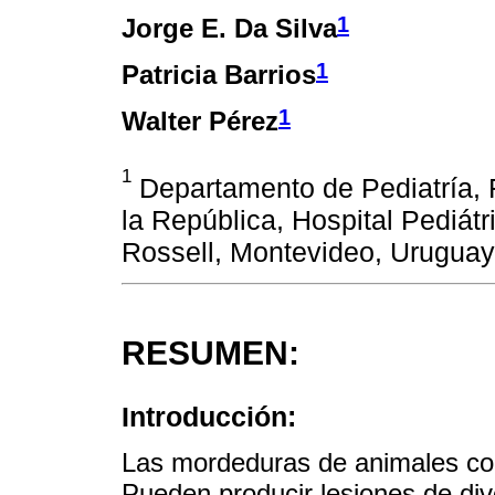
1
Jorge E. Da Silva
1
Patricia Barrios
1
Walter Pérez
1
Departamento de Pediatría, 
la República, Hospital Pediátr
Rossell, Montevideo, Uruguay
RESUMEN:
Introducción:
Las mordeduras de animales con
Pueden producir lesiones de di