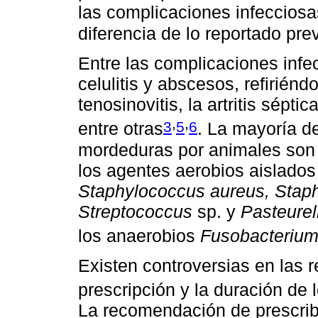
las complicaciones infecciosas
diferencia de lo reportado pr
Entre las complicaciones infe
celulitis y abscesos, refiriénd
tenosinovitis, la artritis séptic
,
,
3
5
6
entre otras
. La mayoría d
mordeduras por animales son d
los agentes aerobios aislado
Staphylococcus aureus, Staph
Streptococcus
sp. y
Pasteurel
los anaerobios
Fusobacteriu
Existen controversias en las 
prescripción y la duración de 
La recomendación de prescribir