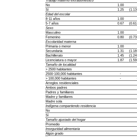
Trabajo materno extradoméstico
No
1.00
Sí
1.25
(1.13
Edad del escolar
8-11 años
1.00
5-7 años
0.67
(0.61
Sexo
Masculino
1.00
Femenino
0.80
(0.73
Escolaridad materna
Primaria o menor
1.00
Secundaria
1.31
(1.18
Bachillerato
1.45
(1.24
Licenciatura o mayor
1.87
(1.59
Tamaño de localidad
> 2500 habitantes
2500-100,000 habitantes
-
> 100,000 habitantes
-
Arreglos residenciales
Ambos padres
Padres y familiares
Madre y familiares
Madre sola
Indígena compartiendo residencia
No
Sí
Tamaño ajustado del hogar
Promedio
Inseguridad alimentaria
Algún grado