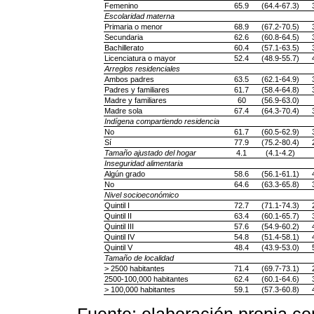
Femenino
65.9
(64.4-67.3)
Escolaridad materna
Primaria o menor
68.9
(67.2-70.5)
Secundaria
62.6
(60.8-64.5)
Bachillerato
60.4
(57.1-63.5)
Licenciatura o mayor
52.4
(48.9-55.7)
Arreglos residenciales
Ambos padres
63.5
(62.1-64.9)
Padres y familiares
61.7
(58.4-64.8)
Madre y familiares
60
(56.9-63.0)
Madre sola
67.4
(64.3-70.4)
Indígena compartiendo residencia
No
61.7
(60.5-62.9)
Sí
77.9
(75.2-80.4)
Tamaño ajustado del hogar
4.1
(4.1-4.2)
Inseguridad alimentaria
Algún grado
58.6
(56.1-61.1)
No
64.6
(63.3-65.8)
Nivel socioeconómico
Quintil I
72.7
(71.1-74.3)
Quintil II
63.4
(60.1-65.7)
Quintil III
57.6
(54.9-60.2)
Quintil IV
54.8
(51.4-58.1)
Quintil V
48.4
(43.9-53.0)
Tamaño de localidad
> 2500 habitantes
71.4
(69.7-73.1)
2500-100,000 habitantes
62.4
(60.1-64.6)
> 100,000 habitantes
59.1
(57.3-60.8)
Fuente: elaboración propia c