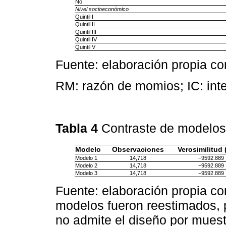
No
Nivel socioeconómico
Quintil I
Quintil II
Quintil III
Quintil IV
Quintil V
Fuente: elaboración propia c
RM: razón de momios; IC: inte
Tabla 4
Contraste de modelos
Modelo
Observaciones
Verosimilitud 
Modelo 1
14,718
−9592.889
Modelo 2
14,718
−9592.889
Modelo 3
14,718
−9592.889
Fuente: elaboración propia c
modelos fueron reestimados, p
no admite el diseño por muest