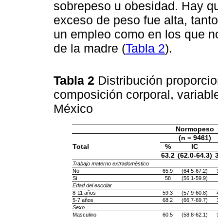
sobrepeso u obesidad. Hay qu
exceso de peso fue alta, tant
un empleo como en los que no,
de la madre (
Tabla 2
).
Tabla 2
Distribución proporcio
composición corporal, variab
México
Normopeso
(n = 9461)
Total
%
IC
63.2
(62.0-64.3)
Trabajo materno extradoméstico
No
65.9
(64.5-67.2)
Sí
58
(56.1-59.9)
Edad del escolar
8-11 años
59.3
(57.9-60.8)
5-7 años
68.2
(66.7-69.7)
Sexo
Masculino
60.5
(58.8-62.1)