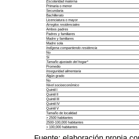
Escolaridad materna
Primaria o menor
Secundaria
Bachillerato
Licenciatura o mayor
Arreglos residenciales
Ambos padres
Padres y familiares
Madre y familiares
Madre sola
Indígena compartiendo residencia
No
Sí
Tamaño ajustado del hogar*
Promedio
Inseguridad alimentaria
Algún grado
No
Nivel socioeconómico
Quintil I
Quintil II
Quintil III
Quintil IV
Quintil V
Tamaño de localidad
> 2500 habitantes
2500-100,000 habitantes
> 100,000 habitantes
Fuente: elaboración propia c