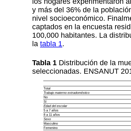
los hogares experimentaron al
y más del 36% de la población
nivel socioeconómico. Finalm
captados en la encuesta resid
100,000 habitantes. La distri
la
tabla 1
.
Tabla 1
Distribución de la mue
seleccionadas. ENSANUT 20
Total
Trabajo materno extradoméstico
No
Sí
Edad del escolar
5 a 7 años
8 a 11 años
Sexo
Masculino
Femenino