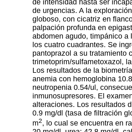
de intensidad hasta ser incapa
de urgencias. A la exploració
globoso, con cicatriz en flanc
palpación profunda en epigast
abdomen agudo, timpánico a la
los cuatro cuadrantes. Se ing
pantoprazol a su tratamiento 
trimetoprim/sulfametoxazol, la
Los resultados de la biometrí
anemia con hemoglobina 10.8 g
neutropenia 0.54/ul, consecuen
inmunosupresores. El examen 
alteraciones. Los resultados de
0.9 mg/dl (tasa de filtración 
2
m
, lo cual se encuentra en r
20 mg/dl, urea: 42.8 mg/dl, cal