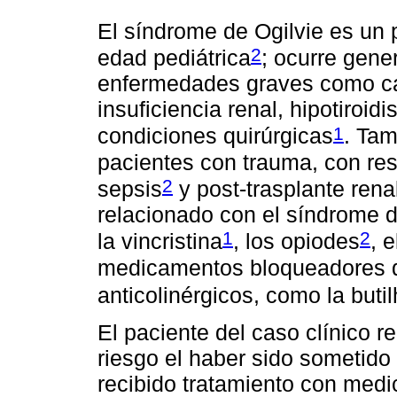
El síndrome de Ogilvie es un
2
edad pediátrica
; ocurre gene
enfermedades graves como car
insuficiencia renal, hipotiroi
1
condiciones quirúrgicas
. Tam
pacientes con trauma, con resu
2
sepsis
y post-trasplante rena
relacionado con el síndrome d
1
2
la vincristina
, los opiodes
, 
medicamentos bloqueadores de
anticolinérgicos, como la buti
El paciente del caso clínico r
riesgo el haber sido sometido 
recibido tratamiento con med