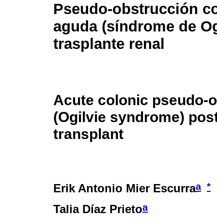
Pseudo-obstrucción co
aguda (síndrome de Ogi
trasplante renal
Acute colonic pseudo-o
(Ogilvie syndrome) post
transplant
a
*
Erik Antonio Mier Escurra
a
Talia Díaz Prieto