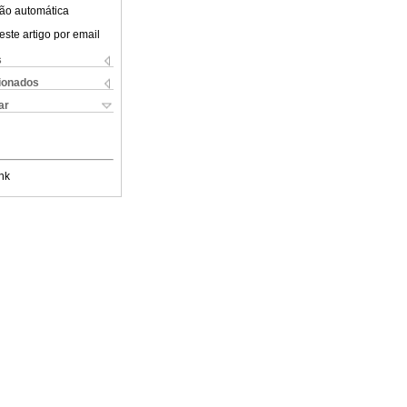
ão automática
este artigo por email
s
cionados
ar
nk