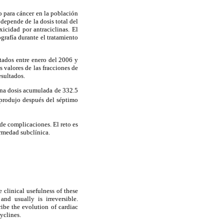
o para cáncer en la población
 depende de la dosis total del
xicidad por antraciclinas. El
grafía durante el tratamiento
tados entre enero del 2006 y
 valores de las fracciones de
esultados.
 una dosis acumulada de 332.5
 produjo después del séptimo
e complicaciones. El reto es
rmedad subclínica.
 clinical usefulness of these
d usually is irreversible.
ibe the evolution of cardiac
yclines.