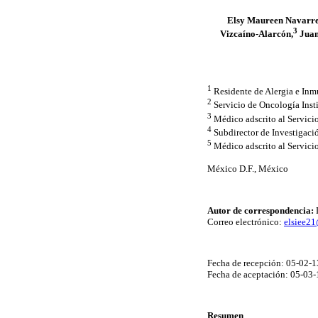
Elsy Maureen Navarre
3
Vizcaíno-Alarcón,
Juan
1
Residente de Alergia e In
2
Servicio de Oncología Inst
3
Médico adscrito al Servici
4
Subdirector de Investigaci
5
Médico adscrito al Servici
México D.F., México
Autor de correspondencia:
D
Correo electrónico:
elsiee2
Fecha de recepción: 05-02-1
Fecha de aceptación: 05-03-
Resumen