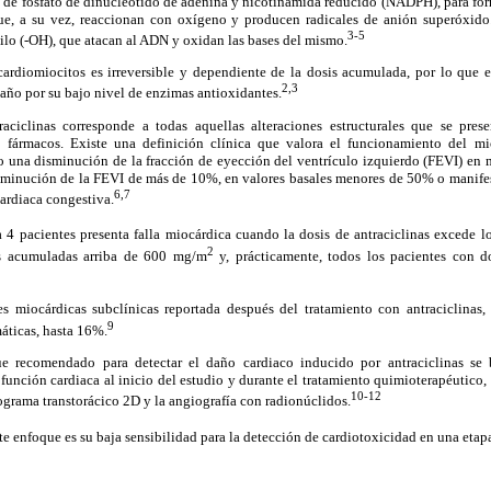
 de fosfato de dinucleótido de adenina y nicotinamida reducido (NADPH), para for
ue, a su vez, reaccionan con oxígeno y producen radicales de anión superóxido
3-5
ilo (-OH), que atacan al ADN y oxidan las bases del mismo.
 cardiomiocitos es irreversible y dependiente de la dosis acumulada, por lo que e
2,3
año por su bajo nivel de enzimas antioxidantes.
aciclinas corresponde a todas aquellas alteraciones estructurales que se pres
s fármacos. Existe una definición clínica que valora el funcionamiento del m
mo una disminución de la fracción de eyección del ventrículo izquierdo (FEVI) en
inución de la FEVI de más de 10%, en valores basales menores de 50% o manifes
6,7
cardiaca congestiva.
4 pacientes presenta falla miocárdica cuando la dosis de antraciclinas excede 
2
is acumuladas arriba de 600 mg/m
y, prácticamente, todos los pacientes con 
es miocárdicas subclínicas reportada después del tratamiento con antraciclinas
9
máticas, hasta 16%.
ue recomendado para detectar el daño cardiaco inducido por antraciclinas se
 función cardiaca al inicio del estudio y durante el tratamiento quimioterapéutico
10-12
ograma transtorácico 2D y la angiografía con radionúclidos.
ste enfoque es su baja sensibilidad para la detección de cardiotoxicidad en una etap