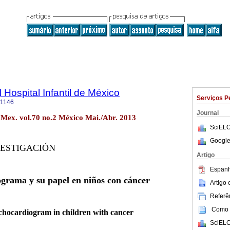
 Hospital Infantil de México
Serviços P
-1146
Journal
. Mex. vol.70 no.2 México Mai./Abr. 2013
SciELO
Google
VESTIGACIÓN
Artigo
Espanh
ograma y su papel en niños con cáncer
Artigo
Referên
Como c
echocardiogram in children with cancer
SciELO