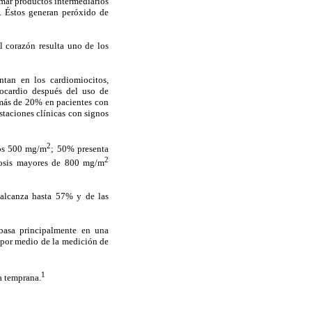
mar productos intermediarios
. Éstos generan peróxido de
l corazón resulta uno de los
entan en los cardiomiocitos,
iocardio después del uso de
 más de 20% en pacientes con
taciones clínicas con signos
2
los 500 mg/m
; 50% presenta
2
dosis mayores de 800 mg/m
, alcanza hasta 57% y de las
 basa principalmente en una
, por medio de la medición de
1
a temprana.