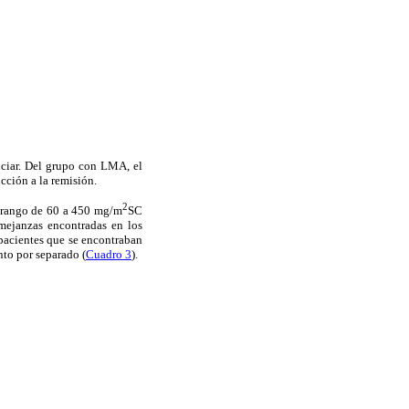
nciar. Del grupo con LMA, el
cción a la remisión.
2
n rango de 60 a 450 mg/m
SC
emejanzas encontradas en los
 pacientes que se encontraban
nto por separado (
Cuadro 3
).