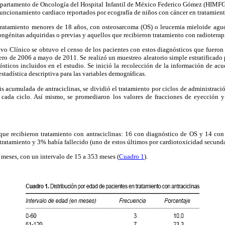
Departamento de Oncología del Hospital Infantil de México Federico Gómez (HIMFG).
funcionamiento cardiaco reportados por ecografía de niños con cáncer en tratamient
 tratamiento menores de 18 años, con osteosarcoma (OS) o leucemia mieloide agu
ongénitas adquiridas o previas y aquellos que recibieron tratamiento con radioterap
o Clínico se obtuvo el censo de los pacientes con estos diagnósticos que fueron 
o de 2006 a mayo de 2011. Se realizó un muestreo aleatorio simple estratificado 
ósticos incluidos en el estudio. Se inició la recolección de la información de ac
 estadística descriptiva para las variables demográficas.
sis acumulada de antraciclinas, se dividió el tratamiento por ciclos de administrac
 cada ciclo. Así mismo, se promediaron los valores de fracciones de eyección 
que recibieron tratamiento con antraciclinas: 16 con diagnóstico de OS y 14 co
ratamiento y 3% había fallecido (uno de estos últimos por cardiotoxicidad secundar
meses, con un intervalo de 15 a 353 meses (
Cuadro 1
).