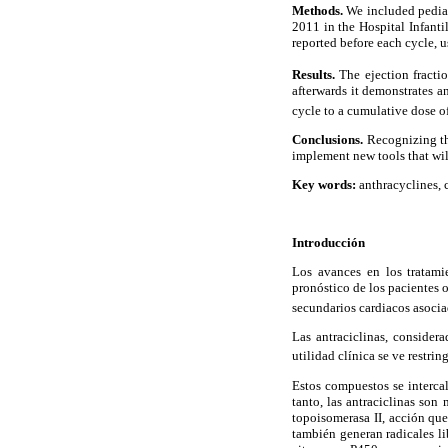
Methods.
We included pediat
2011 in the Hospital Infanti
reported before each cycle, us
Results.
The ejection fracti
afterwards it demonstrates a
cycle to a cumulative dose 
Conclusions.
Recognizing the
implement new tools that wil
Key words:
anthracyclines, c
Introducción
Los avances en los tratami
pronóstico de los pacientes 
secundarios cardiacos asocia
Las antraciclinas, consider
utilidad clínica se ve restri
Estos compuestos se interca
tanto, las antraciclinas so
topoisomerasa II, acción que
también generan radicales li