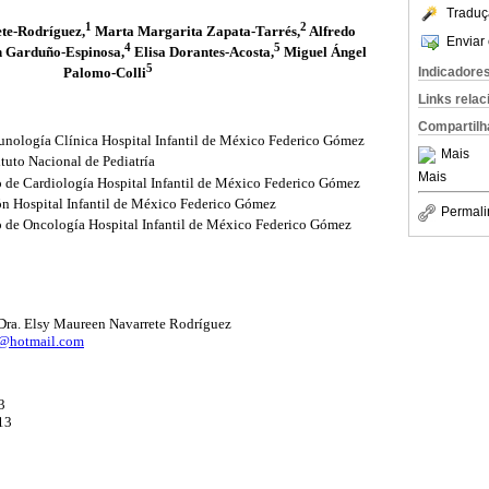
Traduç
1
2
te-Rodríguez,
Marta Margarita Zapata-Tarrés,
Alfredo
Enviar 
4
5
 Garduño-Espinosa,
Elisa Dorantes-Acosta,
Miguel Ángel
5
Indicadore
Palomo-Colli
Links rela
Compartilh
munología Clínica Hospital Infantil de México Federico Gómez
Mais
ituto Nacional de Pediatría
Mais
o de Cardiología Hospital Infantil de México Federico Gómez
ón Hospital Infantil de México Federico Gómez
Permali
o de Oncología Hospital Infantil de México Federico Gómez
ra. Elsy Maureen Navarrete Rodríguez
1@hotmail.com
3
13