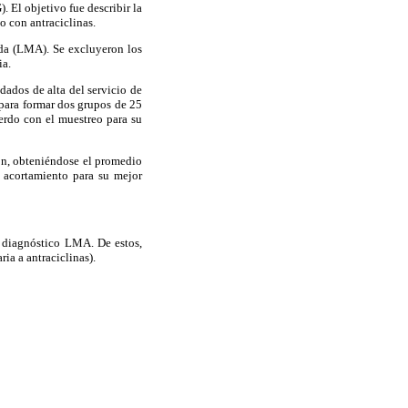
 El objetivo fue describir la
o con antraciclinas.
da (LMA). Se excluyeron los
ia.
dados de alta del servicio de
para formar dos grupos de 25
uerdo con el muestreo para su
ión, obteniéndose el promedio
y acortamiento para su mejor
n diagnóstico LMA. De estos,
ia a antraciclinas).