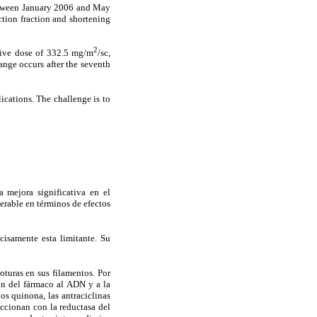
etween January 2006 and May
ction fraction and shortening
2
ative dose of 332.5 mg/m
/sc,
ange occurs after the seventh
ications. The challenge is to
 mejora significativa en el
erable en términos de efectos
cisamente esta limitante. Su
turas en sus filamentos. Por
ón del fármaco al ADN y a la
os quinona, las antraciclinas
accionan con la reductasa del