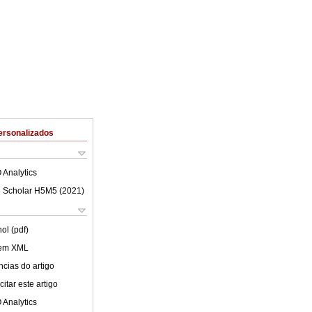
ersonalizados
 Analytics
 Scholar H5M5 (
2021
)
ol (pdf)
 em XML
cias do artigo
itar este artigo
 Analytics