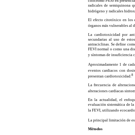
citocromo P450 en presencia
radicales de semiquinona q
hidrógeno y radicales hidrox
El efecto citotóxico en los
órganos más vulnerables al d
La cardiotoxicidad por antr
secundarias al uso de esto
antraciclinas. Se define co
FEVI normal o como una dism
y síntomas de insuficiencia 
Aproximadamente 1 de cada 
eventos cardiacos con dos
8
presentan cardiotoxicidad.
La frecuencia de alteracion
alteraciones cardiacas sinto
En la actualidad, el enfoq
evaluación sistemática de la
la FEVI, utilizando ecocardi
La principal limitación de e
Métodos