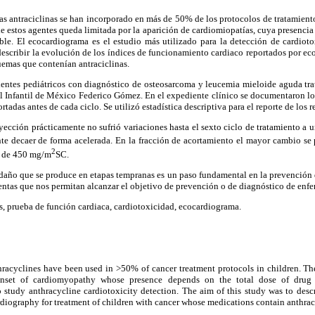
s antraciclinas se han incorporado en más de 50% de los protocolos de tratamient
 de estos agentes queda limitada por la aparición de cardiomiopatías, cuya presencia
ible. El ecocardiograma es el estudio más utilizado para la detección de cardioto
 describir la evolución de los índices de funcionamiento cardiaco reportados por eco
uemas que contenían antraciclinas.
entes pediátricos con diagnóstico de osteosarcoma y leucemia mieloide aguda tra
 Infantil de México Federico Gómez. En el expediente clínico se documentaron los
tadas antes de cada ciclo. Se utilizó estadística descriptiva para el reporte de los r
yección prácticamente no sufrió variaciones hasta el sexto ciclo de tratamiento a
te decaer de forma acelerada. En la fracción de acortamiento el mayor cambio se
2
a de 450 mg/m
SC.
año que se produce en etapas tempranas es un paso fundamental en la prevención d
ntas que nos permitan alcanzar el objetivo de prevención o de diagnóstico de enfe
s, prueba de función cardiaca, cardiotoxicidad, ecocardiograma.
hracyclines have been used in >50% of cancer treatment protocols in children. The
onset of cardiomyopathy whose presence depends on the total dose of drug an
 study anthracycline cardiotoxicity detection. The aim of this study was to descr
diography for treatment of children with cancer whose medications contain anthrac