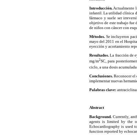
Introducción.
Actualmente la
infantil. La utilidad clínica
fármaco y suele ser irrevers
objetivo de este trabajo fue
de niños con cáncer con esq
Métodos.
Se incluyeron paci
mayo del 2011 en el Hospital
eyección y acortamiento repor
Resultados.
La fracción de e
2
mg/m
SC, para posteriormen
ciclo, a una dosis acumulad
Conclusiones.
Reconocer el d
implementar nuevas herramie
Palabras clave:
antraciclina
Abstract
Background.
Currently, ant
agents is limited by the 
Echocardiography is used to
function reported by echocar