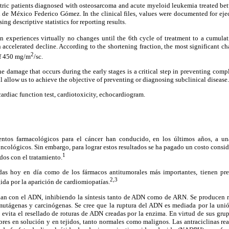
ric patients diagnosed with osteosarcoma and acute myeloid leukemia treated b
l de México Federico Gómez. In the clinical files, values were documented for eje
ing descriptive statistics for reporting results.
on experiences virtually no changes until the 6th cycle of treatment to a cumul
n accelerated decline. According to the shortening fraction, the most significant ch
2
of 450 mg/m
/sc.
 damage that occurs during the early stages is a critical step in preventing compl
l allow us to achieve the objective of preventing or diagnosing subclinical disease.
ardiac function test, cardiotoxicity, echocardiogram.
entos farmacológicos para el cáncer han conducido, en los últimos años, a una
oncológicos. Sin embargo, para lograr estos resultados se ha pagado un costo consid
1
dos con el tratamiento.
adas hoy en día como de los fármacos antitumorales más importantes, tienen pre
2,3
ngida por la aparición de cardiomiopatías.
lan con el ADN, inhibiendo la síntesis tanto de ADN como de ARN. Se producen ro
n mutágenas y carcinógenas. Se cree que la ruptura del ADN es mediada por la uni
 evita el resellado de roturas de ADN creadas por la enzima. En virtud de sus grup
bres en solución y en tejidos, tanto normales como malignos. Las antraciclinas re