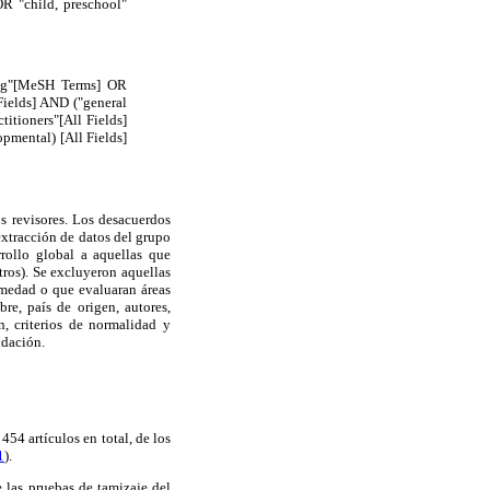
R "child, preschool"
ning"[MeSH Terms] OR
Fields] AND ("general
titioners"[All Fields]
pmental) [All Fields]
os revisores. Los desacuerdos
 extracción de datos del grupo
rollo global a aquellas que
tros). Se excluyeron aquellas
rmedad o que evaluaran áreas
re, país de origen, autores,
n, criterios de normalidad y
idación.
454 artículos en total, de los
1
).
e las pruebas de tamizaje del