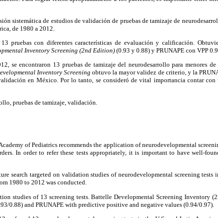
sión sistemática de estudios de validación de pruebas de tamizaje de neurodesarro
ica, de 1980 a 2012.
13 pruebas con diferentes características de evaluación y calificación. Obtuvi
opmental Inventory Screening (2nd Edition)
(0.93 y 0.88) y PRUNAPE con VPP 0.9
2, se encontraron 13 pruebas de tamizaje del neurodesarrollo para menores de
Developmental Inventory Screening
obtuvo la mayor validez de criterio, y la PRUN
validación en México. Por lo tanto, se consideró de vital importancia contar con
llo, pruebas de tamizaje, validación.
cademy of Pediatrics recommends the application of neurodevelopmental screening 
ers. In order to refer these tests appropriately, it is important to have well-fou
ture search targeted on validation studies of neurodevelopmental screening tests i
from 1980 to 2012 was conducted.
on studies of 13 screening tests. Battelle Developmental Screening Inventory (2n
(0.93/0.88) and PRUNAPE with predictive positive and negative values (0.94/0.97).