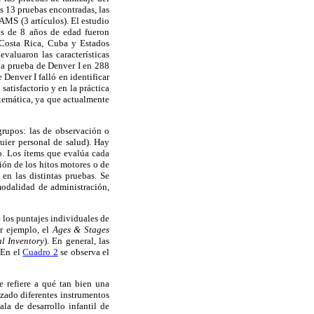
s 13 pruebas encontradas, las
MS (3 artículos). El estudio
s de 8 años de edad fueron
 Costa Rica, Cuba y Estados
valuaron las características
la prueba de Denver I en 288
Denver I falló en identificar
atisfactorio y en la práctica
stemática, ya que actualmente
grupos: las de observación o
quier personal de salud). Hay
ño. Los ítems que evalúa cada
ión de los hitos motores o de
en las distintas pruebas. Se
modalidad de administración,
e los puntajes individuales de
or ejemplo, el
Ages & Stages
l Inventory
). En general, las
 En el
Cuadro 2
se observa el
e refiere a qué tan bien una
izado diferentes instrumentos
ala de desarrollo infantil de