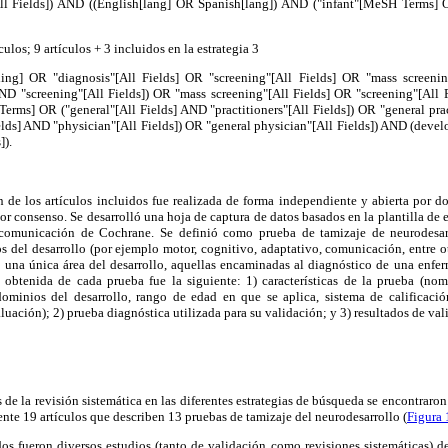
ll Fields]) AND ((English[lang] OR Spanish[lang]) AND ("infant"[MeSH Terms] O
ículos; 9 artículos + 3 incluidos en la estrategia 3
ding] OR "diagnosis"[All Fields] OR "screening"[All Fields] OR "mass scree
AND "screening"[All Fields]) OR "mass screening"[All Fields] OR "screening"[All 
erms] OR ("general"[All Fields] AND "practitioners"[All Fields]) OR "general prac
elds] AND "physician"[All Fields]) OR "general physician"[All Fields]) AND (develo
]).
 de los artículos incluidos fue realizada de forma independiente y abierta por d
por consenso. Se desarrolló una hoja de captura de datos basados en la plantilla de
 comunicación de Cochrane. Se definió como prueba de tamizaje de neurodesar
 del desarrollo (por ejemplo motor, cognitivo, adaptativo, comunicación, entre o
 una única área del desarrollo, aquellas encaminadas al diagnóstico de una enfe
obtenida de cada prueba fue la siguiente: 1) características de la prueba (nomb
minios del desarrollo, rango de edad en que se aplica, sistema de calificació
uación); 2) prueba diagnóstica utilizada para su validación; y 3) resultados de val
 de la revisión sistemática en las diferentes estrategias de búsqueda se encontraron 
nte 19 artículos que describen 13 pruebas de tamizaje del neurodesarrollo (
Figura 
os fueron diversos estudios (tanto de validación como revisiones sistemáticas) d