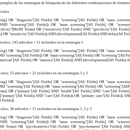
ejemplos de las estrategias de búsqueda de las diferentes combinaciones de tér
ículos
ding] OR "diagnosis"[All Fields] OR "screening"[All Fields] OR "mass scree
] AND "screening"[All Fields]) OR "mass screening"[All Fields] OR "screeni
ecificity"[MeSH Terms] OR ("sensitivity"[All Fields] AND "specificity"[All Fields]
ds] OR "sensitivity"[All Fields]) AND (developmental[All Fields] AND delay[All Fiel
tículos; 143 artículos + 11 incluidos en la estrategia 1
ding] OR "diagnosis"[All Fields] OR "screening"[All Fields] OR "mass scree
AND "screening"[All Fields]) OR "mass screening"[All Fields] OR "screening"[All Fi
ricas"[All Fields] OR "america"[All Fields]) AND (developmental[All Fields] A
ículos; 53 artículos + 21 incluidos en las estrategias 1 y 2
ding] OR "diagnosis"[All Fields] OR "screening"[All Fields] OR "mass scree
AND "screening"[All Fields]) OR "mass screening"[All Fields] OR "screening"[All
rms] OR ("primary"[All Fields] AND "health"[All Fields] AND "care"[All Fields]
 ("primary"[All Fields] AND "care"[All Fields]) OR "primary care"[All Fields]) A
 Fields])
ículos; 36 artículos + 11 incluidos en las estrategias 1, 2 y 3
ding] OR "diagnosis"[All Fields] OR "screening"[All Fields] OR "mass scree
] AND "screening"[All Fields]) OR "mass screening"[All Fields] OR "screeni
SH Terms] OR "psychometrics"[All Fields] OR "psychometric"[All Fields]) AN