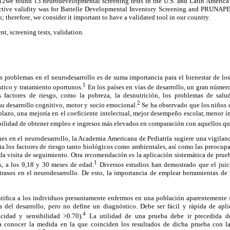
we found 13 neurodevelopmental screening tests in the U.S. and Latin America f
ictive validity was for Battelle Developmental Inventory Screening and PRUNAPE,
 therefore, we consider it important to have a validated tool in our country.
, screening tests, validation.
 problemas en el neurodesarrollo es de suma importancia para el bienestar de los
1
tico y tratamiento oportunos.
En los países en vías de desarrollo, un gran númer
s factores de riesgo, como la pobreza, la desnutrición, los problemas de sa
2
 su desarrollo cognitivo, motor y socio emocional.
Se ha observado que los niños 
plazo, una mejoría en el coeficiente intelectual, mejor desempeño escolar, menor ín
ilidad de obtener empleo e ingresos más elevados en comparación con aquellos que
iones en el neurodesarrollo, la Academia Americana de Pediatría sugiere una vigila
a los factores de riesgo tanto biológicos como ambientales, así como las preocupa
ada visita de seguimiento. Otra recomendación es la aplicación sistemática de pr
1
es, a los 9,18 y 30 meses de edad.
Diversos estudios han demostrado que el juici
retrasos en el neurodesarrollo. De esto, la importancia de emplear herramientas de
tifica a los individuos presuntamente enfermos en una población aparentemente sa
del desarrollo, pero no define un diagnóstico. Debe ser fácil y rápida de apl
4
icidad y sensibilidad >0.70).
La utilidad de una prueba debe ir precedida d
a conocer la medida en la que coinciden los resultados de dicha prueba con la