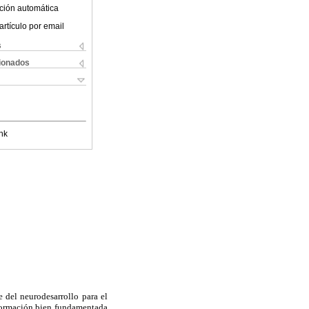
ción automática
artículo por email
s
cionados
nk
 del neurodesarrollo para el
información bien fundamentada