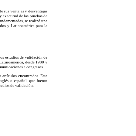
de sus ventajas y desventajas
y exactitud de las pruebas de
fundamentadas, se realizó una
idos y Latinoamérica para la
 los estudios de validación de
 Latinoamérica, desde 1980 y
comunicaciones a congresos.
s artículos encontrados. Esta
glés o español, que fueron
tudios de validación.