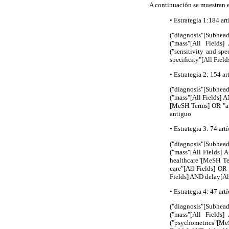
A continuación se muestran 
• Estrategia 1:184 art
("diagnosis"[Subhea
("mass"[All Fields
("sensitivity and sp
specificity"[All Fiel
• Estrategia 2: 154 ar
("diagnosis"[Subhea
("mass"[All Fields] 
[MeSH Terms] OR "ame
antiguo
• Estrategia 3: 74 art
("diagnosis"[Subhea
("mass"[All Fields] 
healthcare"[MeSH Te
care"[All Fields] OR
Fields] AND delay[All
• Estrategia 4: 47 art
("diagnosis"[Subhea
("mass"[All Fields
("psychometrics"[Me