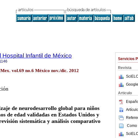
 Hospital Infantil de México
Servicios 
1146
Revista
 Mex. vol.69 no.6 México nov./dic. 2012
SciELO
Google
ción
Articulo
Españo
zaje de neurodesarrollo global para niños
Artícu
os de edad validadas en Estados Unidos y
Referen
evisión sistemática y análisis comparativo
Como c
SciELO