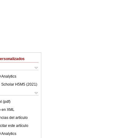
Personalizados
 Analytics
 Scholar H5M5 (
2021
)
l (pdf)
lo en XML
cias del artículo
itar este artículo
 Analytics