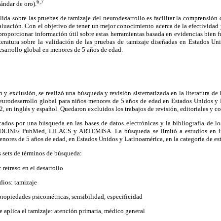
6,7
ándar de oro).
ida sobre las pruebas de tamizaje del neurodesarrollo es facilitar la comprensión 
uación. Con el objetivo de tener un mejor conocimiento acerca de la efectividad 
proporcionar información útil sobre estas herramientas basada en evidencias bien 
literatura sobre la validación de las pruebas de tamizaje diseñadas en Estados Un
sarrollo global en menores de 5 años de edad.
ón y exclusión, se realizó una búsqueda y revisión sistematizada en la literatura de
neurodesarrollo global para niños menores de 5 años de edad en Estados Unidos y
12, en inglés y español. Quedaron excluidos los trabajos de revisión, editoriales y 
cados por una búsqueda en las bases de datos electrónicas y la bibliografía de lo
DLINE/ PubMed, LILACS y ARTEMISA. La búsqueda se limitó a estudios en in
nores de 5 años de edad, en Estados Unidos y Latinoamérica, en la categoría de es
 sets de términos de búsqueda:
 retraso en el desarrollo
udios: tamizaje
 propiedades psicométricas, sensibilidad, especificidad
ue aplica el tamizaje: atención primaria, médico general