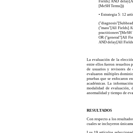
Fields] AND delay[A
[MeSH Terms]))
• Estrategia 5: 12 art
("diagnosis"[Subhea
("mass"[All Fields] 
practitioners"[MeSH T
OR ("general"[All Fi
AND delay[All Fields
La evaluación de la elección
entre ellos fueron resueltos 
de usuarios y revisores de
evaluaron múltiples dominios
pruebas que se enfocaron en
académicas. La información 
modalidad de evaluación, do
anormalidad y tiempo de eval
RESULTADOS
Con respecto a los resultados
cuales se incluyeron únicame
Los 19 artículos seleccionad