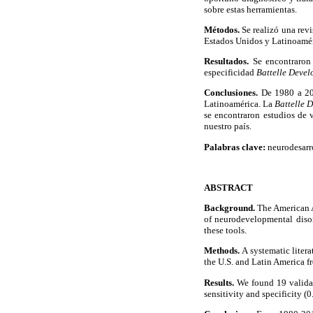
sobre estas herramientas.
Métodos.
Se realizó una revi
Estados Unidos y Latinoamér
Resultados.
Se encontraron 
especificidad
Battelle Devel
Conclusiones.
De 1980 a 201
Latinoamérica. La
Battelle 
se encontraron estudios de 
nuestro país.
Palabras clave:
neurodesarro
ABSTRACT
Background.
The American A
of neurodevelopmental disord
these tools.
Methods.
A systematic litera
the U.S. and Latin America 
Results.
We found 19 validati
sensitivity and specificity 