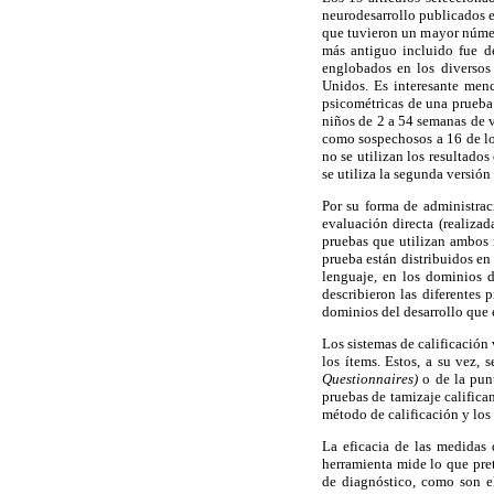
neurodesarrollo publicados e
que tuvieron un mayor núme
más antiguo incluido fue 
englobados en los diversos
Unidos. Es interesante menc
psicométricas de una prueba
niños de 2 a 54 semanas de v
como sospechosos a 16 de los
no se utilizan los resultado
se utiliza la segunda versión
Por su forma de administrac
evaluación directa (realizad
pruebas que utilizan ambos r
prueba están distribuidos en
lenguaje, en los dominios d
describieron las diferentes
dominios del desarrollo que 
Los sistemas de calificación 
los ítems. Estos, a su vez, 
Questionnaires)
o de la pun
pruebas de tamizaje calific
método de calificación y los
La eficacia de las medidas 
herramienta mide lo que pret
de diagnóstico, como son el