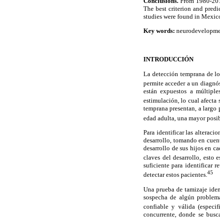
Conclusions.
From 1980-2012
The best criterion and pred
studies were found in Mexico;
Key words:
neurodevelopment
INTRODUCCIÓN
La detección temprana de los
permite acceder a un diagnós
están expuestos a múltiple
estimulación, lo cual afecta
temprana presentan, a largo 
edad adulta, una mayor posib
Para identificar las alterac
desarrollo, tomando en cuent
desarrollo de sus hijos en c
claves del desarrollo, esto 
suficiente para identificar 
45
detectar estos pacientes.
Una prueba de tamizaje iden
sospecha de algún problema 
confiable y válida (especif
concurrente, donde se busc