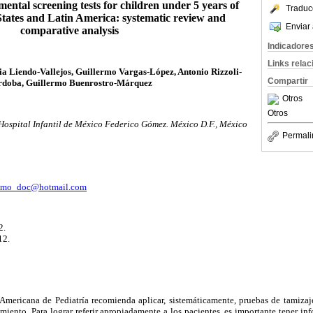
ntal screening tests for children under 5 years of
Traduc
States and Latin America: systematic review and
Enviar 
comparative analysis
Indicadore
Links rela
a Liendo-Vallejos, Guillermo Vargas-López, Antonio Rizzoli-
Compartir
doba, Guillermo Buenrostro-Márquez
Otros
Otros
 Hospital Infantil de México Federico Gómez. México D.F., México
Permali
romo_doc@hotmail.com
2.
12.
ericana de Pediatría recomienda aplicar, sistemáticamente, pruebas de tamizaje
miento. Para lograr referir apropiadamente a los pacientes, es importante tener 