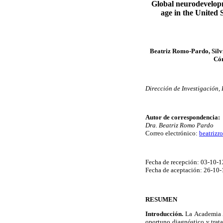
Global neurodevelopme
age in the United 
Beatriz Romo-Pardo, Silvi
Cór
Dirección de Investigación,
Autor de correspondencia:
Dra. Beatriz Romo Pardo
Correo electrónico:
beatriz
Fecha de recepción: 03-10-1
Fecha de aceptación: 26-10-
RESUMEN
Introducción.
La Academia Am
oportuno diagnóstico y trata