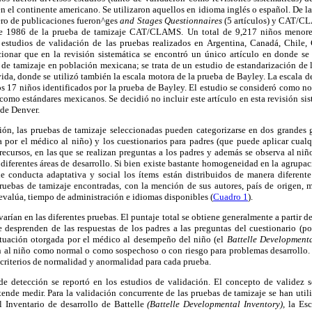
n el continente americano. Se utilizaron aquellos en idioma inglés o español. De la
ro de publicaciones fueron^ges
and Stages Questionnaires
(5 artículos) y CAT/CLA
de 1986 de la prueba de tamizaje CAT/CLAMS. Un total de 9,217 niños menore
 estudios de validación de las pruebas realizados en Argentina, Canadá, Chile,
ionar que en la revisión sistemática se encontró un único artículo en donde se e
 de tamizaje en población mexicana; se trata de un estudio de estandarización de 
ida, donde se utilizó también la escala motora de la prueba de Bayley. La escala de 
 17 niños identificados por la prueba de Bayley. El estudio se consideró como no s
s como estándares mexicanos. Se decidió no incluir este artículo en esta revisión si
 de Denver.
ión, las pruebas de tamizaje seleccionadas pueden categorizarse en dos grandes 
a por el médico al niño) y los cuestionarios para padres (que puede aplicar cual
ecursos, en las que se realizan preguntas a los padres y además se observa al ni
 diferentes áreas de desarrollo. Si bien existe bastante homogeneidad en la agrupac
e conducta adaptativa y social los ítems están distribuidos de manera diferente 
 pruebas de tamizaje encontradas, con la mención de sus autores, país de origen, 
evalúa, tiempo de administración e idiomas disponibles (
Cuadro 1
).
varían en las diferentes pruebas. El puntaje total se obtiene generalmente a partir d
se desprenden de las respuestas de los padres a las preguntas del cuestionario (p
tuación otorgada por el médico al desempeño del niño (el
Battelle Developmenta
an al niño como normal o como sospechoso o con riesgo para problemas desarrollo.
 criterios de normalidad y anormalidad para cada prueba.
de detección se reportó en los estudios de validación. El concepto de validez s
ende medir. Para la validación concurrente de las pruebas de tamizaje se han util
 Inventario de desarrollo de Battelle
(Battelle Developmental Inventory),
la Esc