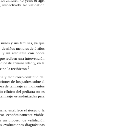
or children <5 years of age.
 respectively. No validation
 niños y sus familias, ya que
o de niños menores de 5 años
lud y un ambiente con pobre
que reciben una intervención
dice de criminalidad y, en la
3
 no la recibieron.
ncia y monitoreo continuo del
ciones de los padres sobre el
uebas de tamizaje en momentos
o clínico del pediatra no es
 tamizaje estandarizadas para
na; establece el riesgo o la
icar, económicamente viable,
e un proceso de validación
s evaluaciones diagnósticas