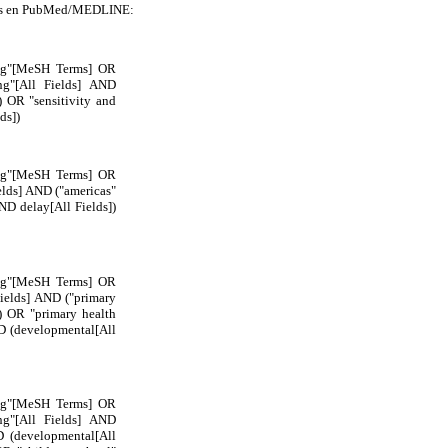
minos en PubMed/MEDLINE:
ning"[MeSH Terms] OR
ng"[All Fields] AND
) OR "sensitivity and
ds])
ning"[MeSH Terms] OR
elds] AND ("americas"
ND delay[All Fields])
ning"[MeSH Terms] OR
Fields] AND ("primary
) OR "primary health
ND (developmental[All
ning"[MeSH Terms] OR
ng"[All Fields] AND
D (developmental[All