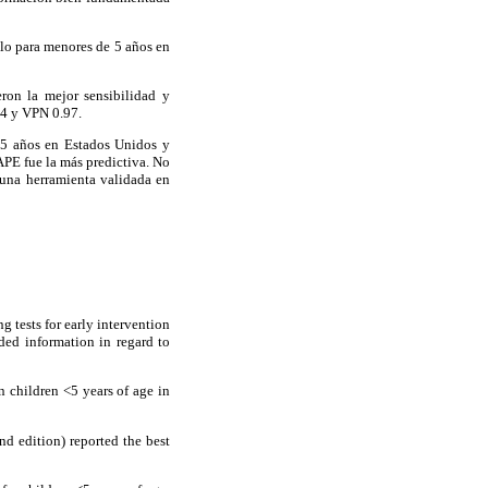
llo para menores de 5 años en
eron la mejor sensibilidad y
4 y VPN 0.97.
 5 años en Estados Unidos y
APE fue la más predictiva. No
 una herramienta validada en
tests for early intervention
nded information in regard to
n children <5 years of age in
d edition) reported the best