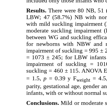
included only those infants who c
Results.
There were 80 NB, 51 
LBW; 47 (58.7%) NB with norm
with mild suckling impairment
moderate suckling impairment (
between WG and suckling effica
for newborns with NBW and n
impairment of suckling = 995 ± 
= 1073 ± 245; for LBW infants
impairment of suckling = 101
suckling = 460 ± 115. ANOVA E
= 1.5,
p
= 0.39 y F
= 4.5,
weight
parity, gestational age, gender 
infants, with or without normal s
Conclusions.
Mild or moderate su