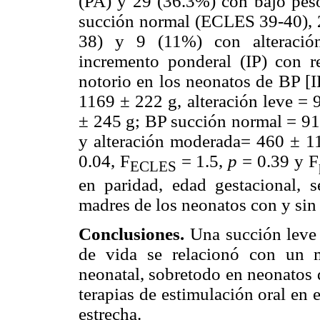
(PA) y 29 (36.3%) con bajo peso
succión normal (ECLES 39-40), 
38) y 9 (11%) con alteraci
incremento ponderal (IP) con re
notorio en los neonatos de BP [I
1169 ± 222 g, alteración leve =
± 245 g; BP succión normal = 911
y alteración moderada= 460 ±
0.04, F
= 1.5,
p
= 0.39 y F
ECLES
en paridad, edad gestacional, 
madres de los neonatos con y sin
Conclusiones.
Una succión leve 
de vida se relacionó con un 
neonatal, sobretodo en neonatos 
terapias de estimulación oral en 
estrecha.