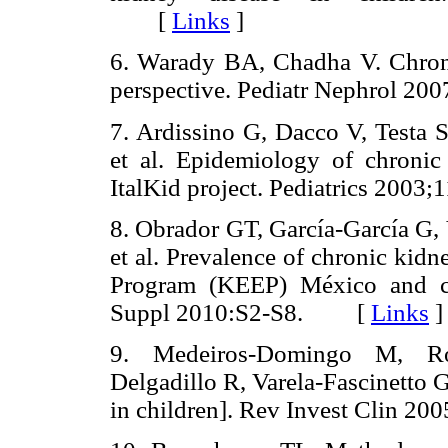
[
Links
]
6. Warady BA, Chadha V. Chronic
perspective. Pediatr Nephrol 
7. Ardissino G, Dacco V, Testa S
et al. Epidemiology of chronic 
ItalKid project. Pediatrics 20
8. Obrador GT, García-García G, 
et al. Prevalence of chronic kid
Program (KEEP) México and c
Suppl 2010:S2-S8. [
Links
]
9. Medeiros-Domingo M, Ro
Delgadillo R, Varela-Fascinetto 
in children]. Rev Invest Clin