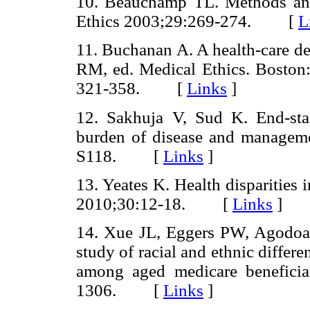
10. Beauchamp TL. Methods and 
Ethics 2003;29:269-274. [
L
11. Buchanan A. A health-care de
RM, ed. Medical Ethics. Boston: 
321-358. [
Links
]
12. Sakhuja V, Sud K. End-stag
burden of disease and manageme
S118. [
Links
]
13. Yeates K. Health disparities
2010;30:12-18. [
Links
]
14. Xue JL, Eggers PW, Agodoa 
study of racial and ethnic differ
among aged medicare benefici
1306. [
Links
]