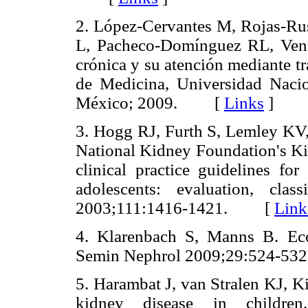
2. López-Cervantes M, Rojas-Ru
L, Pacheco-Domínguez RL, Vena
crónica y su atención mediante t
de Medicina, Universidad Nac
México; 2009. [
Links
]
3. Hogg RJ, Furth S, Lemley KV, 
National Kidney Foundation's Ki
clinical practice guidelines fo
adolescents: evaluation, classi
2003;111:1416-1421. [
Link
4. Klarenbach S, Manns B. Econ
Semin Nephrol 2009;29:524-
5. Harambat J, van Stralen KJ, K
kidney disease in children