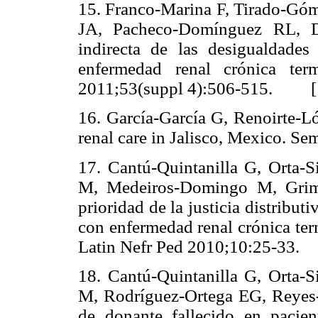
15. Franco-Marina F, Tirado-Gó
JA, Pacheco-Domínguez RL, Du
indirecta de las desigualdades
enfermedad renal crónica te
2011;53(suppl 4):506-515. 
16. García-García G, Renoirte-L
renal care in Jalisco, Mexico.
17. Cantú-Quintanilla G, Orta
M, Medeiros-Domingo M, Grimol
prioridad de la justicia distribut
con enfermedad renal crónica ter
Latin Nefr Ped 2010;10:25-3
18. Cantú-Quintanilla G, Orta
M, Rodríguez-Ortega EG, Reyes-L
de donante fallecido en pacien