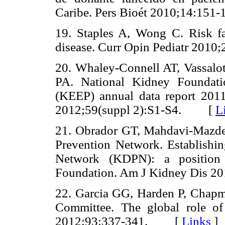
Caribe. Pers Bioét 2010;14:1
19. Staples A, Wong C. Risk fa
disease. Curr Opin Pediatr 20
20. Whaley-Connell AT, Vassalo
PA. National Kidney Foundati
(KEEP) annual data report 201
2012;59(suppl 2):S1-S4. [
L
21. Obrador GT, Mahdavi-Mazde
Prevention Network. Establishi
Network (KDPN): a position 
Foundation. Am J Kidney Dis
22. Garcia GG, Harden P, Chapm
Committee. The global role of 
2012;93:337-341. [
Links
]