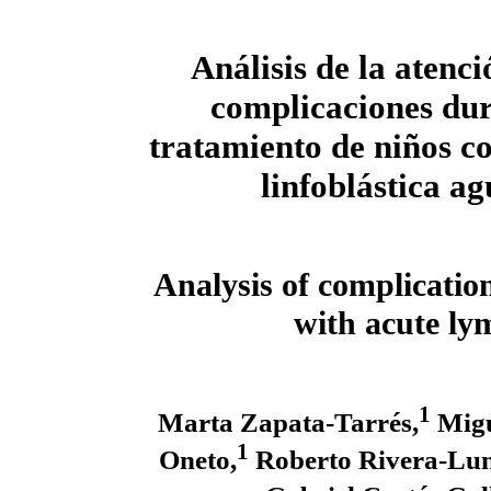
Análisis de la atenci
complicaciones dur
tratamiento de niños c
linfoblástica a
Analysis of complicatio
with acute ly
1
Marta Zapata-Tarrés,
Migu
1
Oneto,
Roberto Rivera-Lun