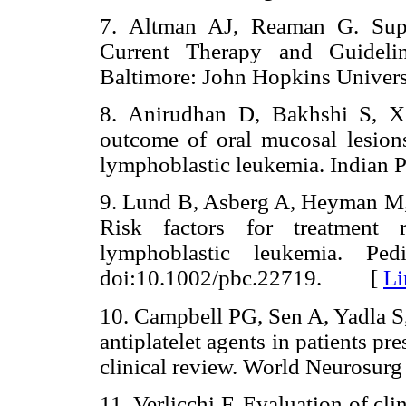
7. Altman AJ, Reaman G. Supp
Current Therapy and Guideli
Baltimore: John Hopkins Univer
8. Anirudhan D, Bakhshi S, X
outcome of oral mucosal lesion
lymphoblastic leukemia. India
9. Lund B, Asberg A, Heyman M, K
Risk factors for treatment r
lymphoblastic leukemia. Ped
doi:10.1002/pbc.22719. [
Li
10. Campbell PG, Sen A, Yadla S,
antiplatelet agents in patients pr
clinical review. World Neuros
11. Verlicchi F. Evaluation of cli