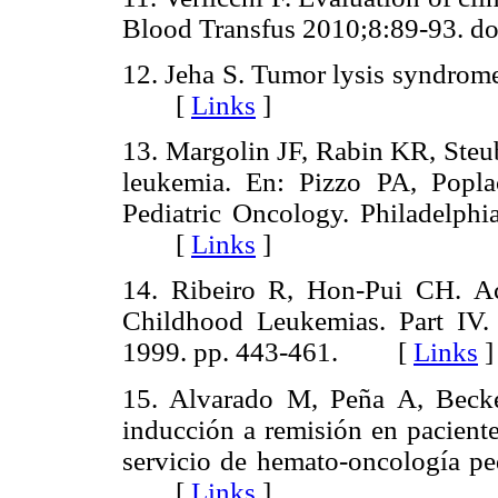
Blood Transfus 2010;8:89-93.
12. Jeha S. Tumor lysis syndrom
[
Links
]
13. Margolin JF, Rabin KR, Steu
leukemia. En: Pizzo PA, Popla
Pediatric Oncology. Philadelphi
[
Links
]
14. Ribeiro R, Hon-Pui CH. Ac
Childhood Leukemias. Part IV.
1999. pp. 443-461. [
Links
]
15. Alvarado M, Peña A, Becke
inducción a remisión en paciente
servicio de hemato-oncología ped
[
Links
]