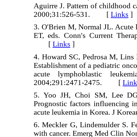
Aguirre J. Pattern of childhood 
2000;31:526-531. [
Links
]
3. O'Brien M, Normal JL. Acute 
ET, eds. Conn's Current Thera
[
Links
]
4. Howard SC, Pedrosa M, Lins M
Establishment of a pediatric on
acute lymphoblastic leuke
2004;291:2471-2475. [
Link
5. Yoo JH, Choi SM, Lee DG
Prognostic factors influencing in
acute leukemia in Korea. J Ko
6. Meckler G, Lindemulder S. Fev
with cancer. Emerg Med Clin 