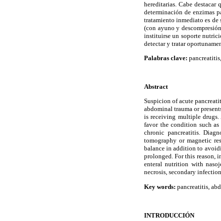
hereditarias. Cabe destacar 
determinación de enzimas pa
tratamiento inmediato es de 
(con ayuno y descompresión g
instituirse un soporte nutri
detectar y tratar oportuname
Palabras clave:
pancreatitis
Abstract
Suspicion of acute pancreati
abdominal trauma or presents
is receiving multiple drugs.
favor the condition such as 
chronic pancreatitis. Dia
tomography or magnetic res
balance in addition to avoid
prolonged. For this reason, i
enteral nutrition with nasoj
necrosis, secondary infection
Key words:
pancreatitis, abd
INTRODUCCIÓN