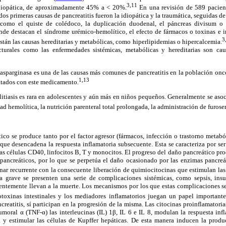
3,11
 idiopática, de aproximadamente 45% a < 20%.
En una revisión de 589 pacient
dos primeras causas de pancreatitis fueron la idiopática y la traumática, seguidas de 
como el quiste de colédoco, la duplicación duodenal, el páncreas divisum o 
nde destacan el síndrome urémico-hemolítico, el efecto de fármacos o toxinas e in
3
stán las causas hereditarias y metabólicas, como hiperlipidemias o hipercalcemia.
ucturales como las enfermedades sistémicas, metabólicas y hereditarias son cau
-asparginasa es una de las causas más comunes de pancreatitis en la población onco
1,13
atados con este medicamento.
 litiasis es rara en adolescentes y aún más en niños pequeños. Generalmente se aso
dad hemolítica, la nutrición parenteral total prolongada, la administración de furosem
tico se produce tanto por el factor agresor (fármacos, infección o trastorno metab
que desencadena la respuesta inflamatoria subsecuente. Esta se caracteriza por ser 
las células CD40, linfocitos B, T y monocitos. El progreso del daño pancreático p
pancreáticos, por lo que se perpetúa el daño ocasionado por las enzimas pancreát
nar recurrente con la consecuente liberación de quimiocitocinas que estimulan las 
a grave se presenten una serie de complicaciones sistémicas, como sepsis, insufi
uentemente llevan a la muerte. Los mecanismos por los que estas complicaciones se
toxinas intestinales y los mediadores inflamatorios juegan un papel importante
creatitis, sí participan en la progresión de la misma. Las citocinas proinflamatoria
umoral α (TNF-α) las interleucinas (IL) 1β, IL 6 e IL 8, modulan la respuesta infl
ta y estimular las células de Kupffer hepáticas. De esta manera inducen la prod