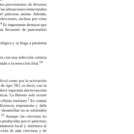
es provenientes de diversos
las alteraciones estructurales
el páncreas anular. Además,
fecciones, incluso por virus
,4
Es importante destacar que
sa frecuente de pancreatitis
lógica y se llega a presentar
cia con una infección crónica
14
ida o la resección ileal.
ólico) como por la activación
de tipo Th1, es decir, con la
roduce isquemia microvascular
icas. La fibrosis solo ocurre
1
células estelares.
Es común
ciencia respiratoria y falla
 desarrollan no se entienden
15
.
Aunque las citocinas no
s producidas por el páncreas,
amatoria local y sistémica al
ucción de más citocinas y de