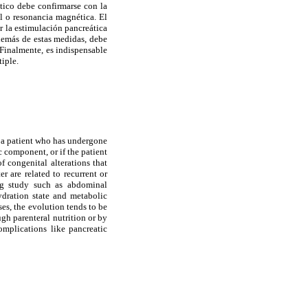
stico debe confirmarse con la
l o resonancia magnética. El
r la estimulación pancreática
además de estas medidas, debe
 Finalmente, es indispensable
tiple.
n a patient who has undergone
 component, or if the patient
f congenital alterations that
r are related to recurrent or
ng study such as abdominal
dration state and metabolic
es, the evolution tends to be
ugh parenteral nutrition or by
complications like pancreatic