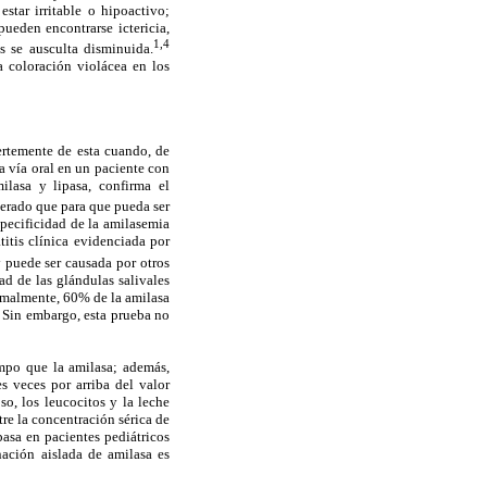
star irritable o hipoactivo;
ueden encontrarse ictericia,
1,4
s se ausculta disminuida.
 coloración violácea en los
uertemente de esta cuando, de
a vía oral en un paciente con
ilasa y lipasa, confirma el
derado que para que pueda ser
specificidad de la amilasemia
itis clínica evidenciada por
 puede ser causada por otros
ad de las glándulas salivales
ormalmente, 60% de la amilasa
a. Sin embargo, esta prueba no
empo que la amilasa; además,
s veces por arriba del valor
so, los leucocitos y la leche
re la concentración sérica de
pasa en pacientes pediátricos
nación aislada de amilasa es