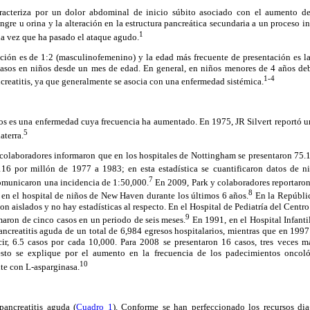
aracteriza por un dolor abdominal de inicio súbito asociado con el aumento de
ngre u orina y la alteración en la estructura pancreática secundaria a un proceso in
1
a vez que ha pasado el ataque agudo.
ación es de 1:2 (masculinofemenino) y la edad más frecuente de presentación es la 
asos en niños desde un mes de edad. En general, en niños menores de 4 años de
1-4
ncreatitis, ya que generalmente se asocia con una enfermedad sistémica.
ños es una enfermedad cuya frecuencia ha aumentado. En 1975, JR Silvert reportó u
5
aterra.
 colaboradores informaron que en los hospitales de Nottingham se presentaron 75.
16 por millón de 1977 a 1983; en esta estadística se cuantificaron datos de ni
7
omunicaron una incidencia de 1:50,000.
En 2009, Park y colaboradores reportaro
8
 en el hospital de niños de New Haven durante los últimos 6 años.
En la Repúblic
son aislados y no hay estadísticas al respecto. En el Hospital de Pediatría del Cent
9
maron de cinco casos en un periodo de seis meses.
En 1991, en el Hospital Infant
pancreatitis aguda de un total de 6,984 egresos hospitalarios, mientras que en 199
ecir, 6.5 casos por cada 10,000. Para 2008 se presentaron 16 casos, tres veces 
esto se explique por el aumento en la frecuencia de los padecimientos oncol
10
te con L-asparginasa.
pancreatitis aguda (
Cuadro 1
). Conforme se han perfeccionado los recursos dia