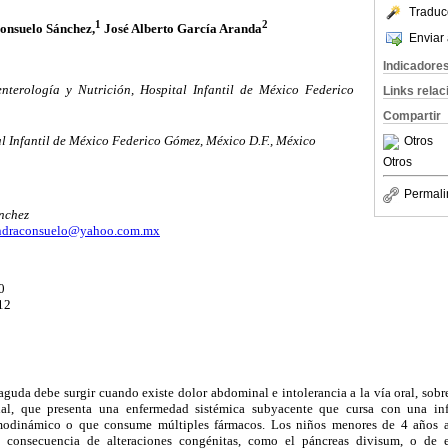
Traduc
1
2
onsuelo Sánchez,
José Alberto García Aranda
Enviar 
Indicadore
terología y Nutrición, Hospital Infantil de México Federico
Links rela
Compartir
l Infantil de México Federico Gómez, México D.F., México
Otros
Otros
Permali
nchez
andraconsuelo@yahoo.com.mx
0
12
aguda debe surgir cuando existe dolor abdominal e intolerancia a la vía oral, sob
al, que presenta una enfermedad sistémica subyacente que cursa con una inf
odinámico o que consume múltiples fármacos. Los niños menores de 4 años 
mo consecuencia de alteraciones congénitas, como el páncreas divisum, o de 