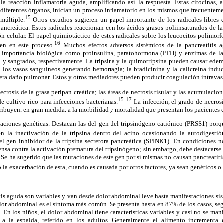
la reacción inflamatoria aguda, amplificando así la respuesta. Estas citocinas, 
s diferentes órganos, inician un proceso inflamatorio en los mismos que frecuente
15
 múltiple.
Otros estudios sugieren un papel importante de los radicales libres
ancreática. Estos radicales reaccionan con los ácidos grasos poliinsaturados de 
n celular. El papel quimiotáctico de estos radicales sobre los leucocitos polimor
16
en en este proceso.
Muchos efectos adversos sistémicos de la pancreatitis a
 importancia biológica como proinsulina, paratohormona (PTH) y enzimas de l
 y sangrados, respectivamente. La tripsina y la quimotripsina pueden causar edema
de los vasos sanguíneos generando hemorragia; la bradicinina y la calicreína indu
nera daño pulmonar. Estos y otros mediadores pueden producir coagulación intrava
crosis de la grasa peripan creática; las áreas de necrosis tisular y las acumulacio
15-17
 cultivo rico para infecciones bacterianas.
La infección, el grado de necrosi
tribuyen, en gran medida, a la morbilidad y mortalidad que presentan los pacientes 
taciones genéticas. Destacan las del gen del tripsinógeno catiónico (PRSS1) porq
n la inactivación de la tripsina dentro del acino ocasionando la autodigestió
el gen inhibidor de la tripsina secretora pancreática (SPINK1). En condiciones n
ensa contra la activación prematura del tripsinógeno; sin embargo, debe destacarse q
. Se ha sugerido que las mutaciones de este gen por sí mismas no causan pancreatiti
o la exacerbación de esta, cuando es causada por otros factores, ya sean genéticos o
tis aguda son variables y van desde dolor abdominal leve hasta manifestaciones si
lor abdominal es el síntoma más común. Se presenta hasta en 87% de los casos, seg
 En los niños, el dolor abdominal tiene características variables y casi no se mani
do a la espalda, referido en los adultos. Generalmente el alimento incrementa 