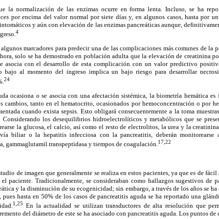
e la normalización de las enzimas ocurre en forma lenta. Incluso, se ha repor
es por encima del valor normal por siete días y, en algunos casos, hasta por un
sintomáticos y aún con elevación de las enzimas pancreáticas aunque, definitivame
4
ngreso.
r algunos marcadores para predecir una de las complicaciones más comunes de la p
ahora, solo se ha demostrado en población adulta que la elevación de creatinina po
e asocia con el desarrollo de esta complicación con un valor predictivo posit
o bajo al momento del ingreso implica un bajo riesgo para desarrollar necrosi
24
%.
uda ocasiona o se asocia con una afectación sistémica, la biometría hemática es
os cambios, tanto en el hematocrito, ocasionados por hemoconcentración o por h
mentada cuando exista sepsis. Esto obligará consecuentemente a la toma muestras 
l. Considerando los desequilibrios hidroelectrolíticos y metabólicos que se pre
earse la glucosa, el calcio, así como el resto de electrolitos, la urea y la creatinina
vía biliar o la hepatitis infecciosa con la pancreatitis, deberán monitorearse 
17,22
lina, gammaglutamil transpeptidasa y tiempos de coagulación.
studio de imagen que generalmente se realiza en estos pacientes, ya que es de fácil
 el paciente. Tradicionalmente, se consideraban como hallazgos sugestivos de pa
ática y la disminución de su ecogenicidad; sin embargo, a través de los años se h
d, pues hasta en 50% de los casos de pancreatitis aguda se ha reportado una glán
1,25
idad.
En la actualidad se utilizan transductores de alta resolución que per
remento del diámetro de este se ha asociado con pancreatitis aguda. Los puntos de 