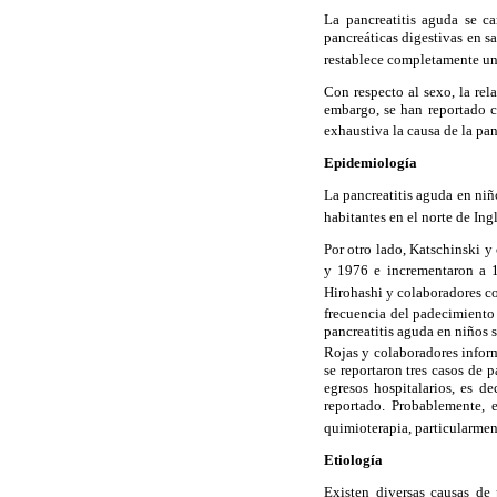
La pancreatitis aguda se c
pancreáticas digestivas en sa
restablece completamente un
Con respecto al sexo, la rel
embargo, se han reportado c
exhaustiva la causa de la pa
Epidemiología
La pancreatitis aguda en ni
habitantes en el norte de Ingl
Por otro lado, Katschinski y
y 1976 e incrementaron a 1
Hirohashi y colaboradores c
frecuencia del padecimiento
pancreatitis aguda en niños 
Rojas y colaboradores infor
se reportaron tres casos de 
egresos hospitalarios, es d
reportado. Probablemente, 
quimioterapia, particularmen
Etiología
Existen diversas causas de 