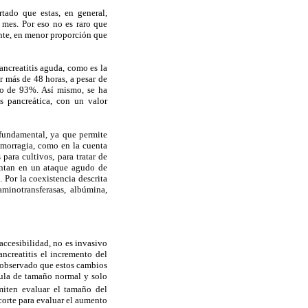
tado que estas, en general,
 mes. Por eso no es raro que
nte, en menor proporción que
ancreatitis aguda, como es la
r más de 48 horas, a pesar de
ivo de 93%. Así mismo, se ha
s pancreática, con un valor
 fundamental, ya que permite
emorragia, como en la cuenta
para cultivos, para tratar de
sentan en un ataque agudo de
. Por la coexistencia descrita
aminotransferasas, albúmina,
 accesibilidad, no es invasivo
ncreatitis el incremento del
a observado que estos cambios
dula de tamaño normal y solo
miten evaluar el tamaño del
corte para evaluar el aumento