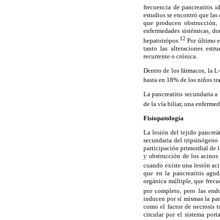
frecuencia de pancreatitis
estudios se encontró que las 
que producen obstrucción, 
enfermedades sistémicas, do
12
hepatotrópos.
Por último e
tanto las alteraciones estr
recurrente o crónica.
Dentro de los fármacos, la L
hasta en 18% de los niños tr
La pancreatitis secundaria a
de la vía biliar, una enferme
Fisiopatología
La lesión del tejido pancreá
secundaria del tripsinógeno 
participación primordial de 
y obstrucción de los acinos 
cuando existe una lesión aci
que en la pancreatitis agud
orgánica múltiple, que frec
por completo, pero las endo
inducen por sí mismas la pan
como el factor de necrosis t
circular por el sistema por