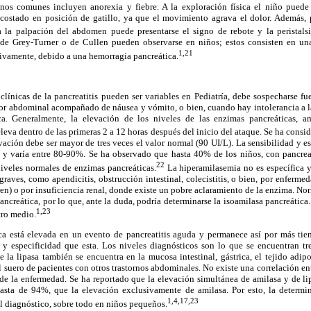
nos comunes incluyen anorexia y fiebre. A la exploración física el niño puede e
ostado en posición de gatillo, ya que el movimiento agrava el dolor. Además, p
a la palpación del abdomen puede presentarse el signo de rebote y la peristalsi
 de Grey-Turner o de Cullen pueden observarse en niños; estos consisten en una
1,21
tivamente, debido a una hemorragia pancreática.
 clínicas de la pancreatitis pueden ser variables en Pediatría, debe sospecharse f
lor abdominal acompañado de náusea y vómito, o bien, cuando hay intolerancia a l
a. Generalmente, la elevación de los niveles de las enzimas pancreáticas, am
leva dentro de las primeras 2 a 12 horas después del inicio del ataque. Se ha consi
levación debe ser mayor de tres veces el valor normal (90 UI/L). La sensibilidad y e
 y varía entre 80-90%. Se ha observado que hasta 40% de los niños, con pancreat
22
niveles normales de enzimas pancreáticas.
La hiperamilasemia no es específica y
graves, como apendicitis, obstrucción intestinal, colecistitis, o bien, por enfermed
en) o por insuficiencia renal, donde existe un pobre aclaramiento de la enzima. N
s pancreática, por lo que, ante la duda, podría determinarse la isoamilasa pancreátic
1,23
tro medio.
ica está elevada en un evento de pancreatitis aguda y permanece así por más ti
 y especificidad que esta. Los niveles diagnósticos son lo que se encuentran tre
la lipasa también se encuentra en la mucosa intestinal, gástrica, el tejido adipo
l suero de pacientes con otros trastornos abdominales. No existe una correlación ent
de la enfermedad. Se ha reportado que la elevación simultánea de amilasa y de li
asta de 94%, que la elevación exclusivamente de amilasa. Por esto, la determi
1,4,17,23
el diagnóstico, sobre todo en niños pequeños.