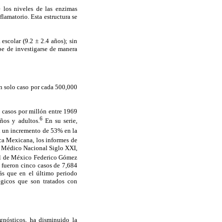
 los niveles de las enzimas
flamatorio. Esta estructura se
escolar (9.2 ± 2.4 años); sin
be de investigarse de manera
n solo caso por cada 500,000
1 casos por millón entre 1969
6
ños y adultos.
En su serie,
n un incremento de 53% en la
a Mexicana, los informes de
ro Médico Nacional Siglo XXI,
il de México Federico Gómez
7 fueron cinco casos de 7,684
más que en el último periodo
ógicos que son tratados con
gnósticos, ha disminuido la