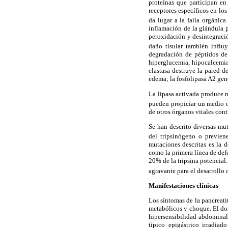
proteínas que participan en 
receptores específicos en lo
da lugar a la falla orgánica
inflamación de la glándula p
peroxidación y desintegració
daño tisular también influy
degradación de péptidos de
hiperglucemia, hipocalcemia
elastasa destruye la pared 
edema; la fosfolipasa A2 ge
La lipasa activada produce ne
pueden propiciar un medio de
de otros órganos vitales con
Se han descrito diversas mu
del tripsinógeno o previene
mutaciones descritas es la d
como la primera línea de def
20% de la tripsina potencial
agravante para el desarrollo 
Manifestaciones clínicas
Los síntomas de la pancreati
metabólicos y choque. El do
hipersensibilidad abdominal.
típico epigástrico irradia