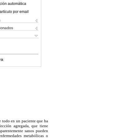
ción automática
artículo por email
s
cionados
nk
re todo en un paciente que ha
ección agregada, que tiene
aparentemente sanos pueden
enfermedades metabólicas o