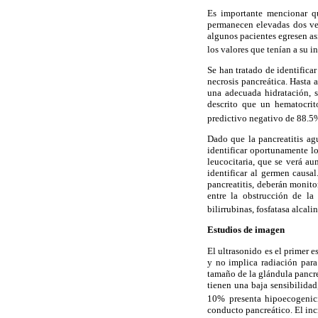
Es importante mencionar qu
permanecen elevadas dos vec
algunos pacientes egresen a
los valores que tenían a su i
Se han tratado de identifica
necrosis pancreática. Hasta 
una adecuada hidratación, s
descrito que un hematocrit
predictivo negativo de 88.5
Dado que la pancreatitis ag
identificar oportunamente l
leucocitaria, que se verá au
identificar al germen causa
pancreatitis, deberán monitor
entre la obstrucción de la 
bilirrubinas, fosfatasa alca
Estudios de imagen
El ultrasonido es el primer e
y no implica radiación para
tamaño de la glándula pancre
tienen una baja sensibilida
10% presenta hipoecogenic
conducto pancreático. El inc