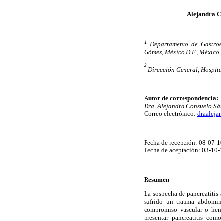
Alejandra C
1
Departamento de Gastroen
Gómez, México D.F.
,
México
2
Dirección General, Hospita
Autor de correspondencia:
Dra. Alejandra Consuelo Sá
Correo electrónico:
draalej
Fecha de recepción: 08-07-1
Fecha de aceptación: 03-10-
Resumen
La sospecha de pancreatitis 
sufrido un trauma abdomin
compromiso vascular o hem
presentar pancreatitis co