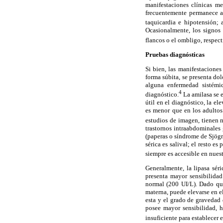
manifestaciones clínicas me
frecuentemente permanece ac
taquicardia e hipotensión; 
Ocasionalmente, los signos
flancos o el ombligo, respec
Pruebas diagnósticas
Si bien, las manifestaciones
forma súbita, se presenta do
alguna enfermedad sistémic
4
diagnóstico.
La amilasa se e
útil en el diagnóstico, la e
es menor que en los adultos
estudios de imagen, tienen 
trastornos intraabdominales 
(paperas o síndrome de Sjögr
sérica es salival; el resto e
siempre es accesible en nues
Generalmente, la lipasa sér
presenta mayor sensibilidad
normal (200 UI/L). Dado que 
materna, puede elevarse en e
esta y el grado de gravedad 
posee mayor sensibilidad, h
insuficiente para establecer 