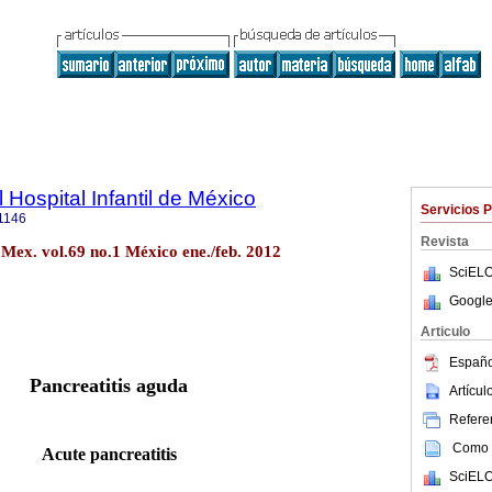
 Hospital Infantil de México
Servicios 
1146
Revista
 Mex. vol.69 no.1 México ene./feb. 2012
SciELO
Google
Articulo
Españo
Pancreatitis aguda
Artícu
Referen
Como c
Acute pancreatitis
SciELO