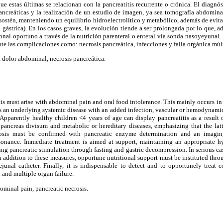
que estas últimas se relacionan con la pancreatitis recurrente o crónica. El diagnó
ncreáticas y la realización de un estudio de imagen, ya sea tomografía abdomina
sostén, manteniendo un equilibrio hidroelectrolítico y metabólico, además de evita
ástrica). En los casos graves, la evolución tiende a ser prolongada por lo que, 
cional oportuno a través de la nutrición parenteral o enteral vía sonda nasoyeyunal.
nte las complicaciones como: necrosis pancreática, infecciones y falla orgánica múl
, dolor abdominal, necrosis pancreática.
tis must arise with abdominal pain and oral food intolerance. This mainly occurs i
 an underlying systemic disease with an added infection, vascular or hemodynamic
 Apparently healthy children <4 years of age can display pancreatitis as a result o
pancreas divisum and metabolic or hereditary diseases, emphasizing that the latte
gnosis must be confirmed with pancreatic enzyme determination and an imagi
onance. Immediate treatment is aimed at support, maintaining an appropriate hy
ing pancreatic stimulation through fasting and gastric decompression. In serious cas
n addition to these measures, opportune nutritional support must be instituted thro
ejunal catheter. Finally, it is indispensable to detect and to opportunely treat 
 and multiple organ failure.
ominal pain, pancreatic necrosis.