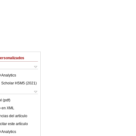
Personalizados
 Analytics
 Scholar H5M5 (
2021
)
l (pdf)
lo en XML
cias del artículo
itar este artículo
 Analytics