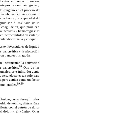
al entrar en contacto con sus
mente produce un daño grave y
 de oxígeno en el proceso de
la membrana celular, causando
fonucleares y su capacidad de
guda son el resultado de la
a coagulación, que producen
, necrosis y hemorragias; la
cen permeabilidad vascular y
scular diseminada y choque.
nes extravasculares de líquido
s pancreática y la afectación
con pancreatitis aguda.
ue incrementan la activación
18
n pancreática.
Otra de las
ormales, este inhibidor actúa
ue su efecto es tan solo para
s, pero actúan como un factor
19,20
 ambientales.
stémicas, como desequilibrios
uido de vómito, distensión e
fiesta con el patrón de dolor
el dolor y el vómito. Otras