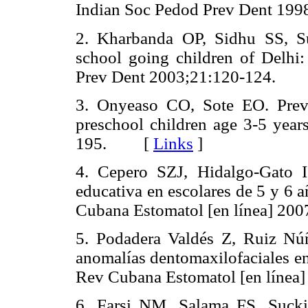
Indian Soc Pedod Prev Dent 1
2. Kharbanda OP, Sidhu SS, S
school going children of Delhi:
Prev Dent 2003;21:120-124.
3. Onyeaso CO, Sote EO. Preva
preschool children age 3-5 year
195. [
Links
]
4. Cepero SZJ, Hidalgo-Gato 
educativa en escolares de 5 y 6 
Cubana Estomatol [en línea] 
5. Podadera Valdés Z, Ruiz Núñ
anomalías dentomaxilofaciales en
Rev Cubana Estomatol [en líne
6. Farsi NM, Salama FS. Suckin