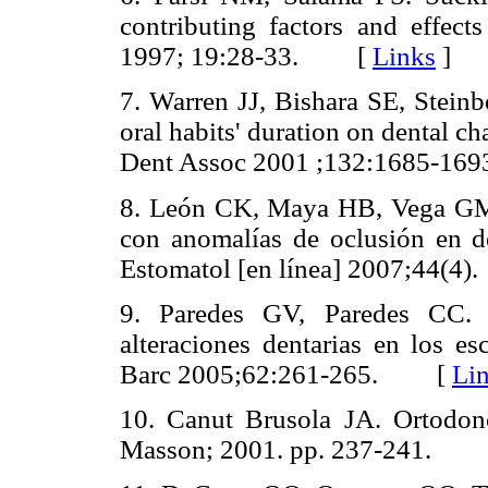
contributing factors and effect
1997; 19:28-33. [
Links
]
7. Warren JJ, Bishara SE, Stein
oral habits' duration on dental ch
Dent Assoc 2001 ;132:1685-
8. León CK, Maya HB, Vega GM,
con anomalías de oclusión en d
Estomatol [en línea] 2007;44
9. Paredes GV, Paredes CC. P
alteraciones dentarias en los es
Barc 2005;62:261-265. [
Li
10. Canut Brusola JA. Ortodonci
Masson; 2001. pp. 237-241.