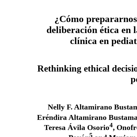
¿Cómo prepararnos 
deliberación ética en 
clínica en pedia
Rethinking ethical decis
p
Nelly F. Altamirano Busta
Eréndira Altamirano Bustama
4
Teresa Ávila Osorio
, Onof
5