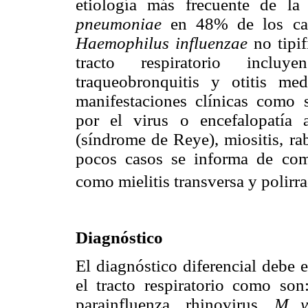
etiología más frecuente de l
pneumoniae
en 48% de los ca
Haemophilus influenzae
no tipi
tracto respiratorio incluyen
traqueobronquitis y otitis m
manifestaciones clínicas como s
por el virus o encefalopatía a
(síndrome de Reye), miositis, rab
pocos casos se informa de comp
como mielitis transversa y polirra
Diagnóstico
El diagnóstico diferencial debe 
el tracto respiratorio como son:
parainfluenza, rhinovirus,
M y