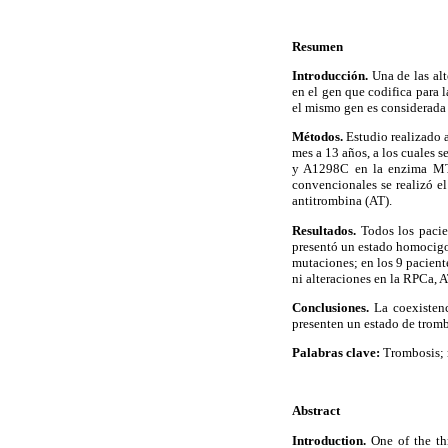
Resumen
Introducción.
Una de las alt
en el gen que codifica para
el mismo gen es considerada
Métodos.
Estudio realizado a
mes a 13 años, a los cuales s
y A1298C en la enzima MTH
convencionales se realizó el
antitrombina (AT).
Resultados.
Todos los pacie
presentó un estado homocigo
mutaciones; en los 9 pacient
ni alteraciones en la RPCa, A
Conclusiones.
La coexistenc
presenten un estado de tromb
Palabras clave:
Trombosis; m
Abstract
Introduction.
One of the th