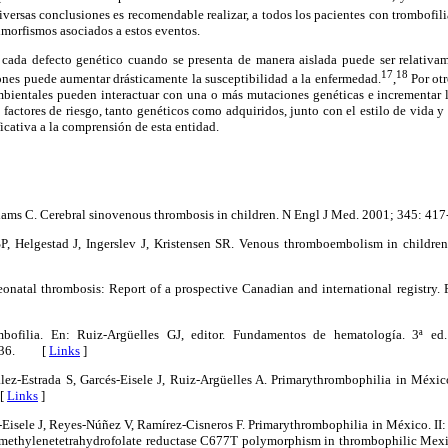
versas conclusiones es recomendable realizar, a todos los pacientes con trombofili
morfismos asociados a estos eventos.
 cada defecto genético cuando se presenta de manera aislada puede ser relativam
17
18
ones puede aumentar drásticamente la susceptibilidad a la enfermedad.
,
Por otr
mbientales pueden interactuar con una o más mutaciones genéticas e incrementar 
s factores de riesgo, tanto genéticos como adquiridos, junto con el estilo de vida y
icativa a la comprensión de esta entidad.
dams C. Cerebral sinovenous thrombosis in children. N Engl J Med. 2001; 345:
P, Helgestad J, Ingerslev J, Kristensen SR. Venous thromboembolism in children
natal thrombosis: Report of a prospective Canadian and international registry. P
mbofilia. En: Ruiz-Argüelles GJ, editor. Fundamentos de hematología. 3ª ed
24-36. [
Links
]
lez-Estrada S, Garcés-Eisele J, Ruiz-Argüelles A. Primarythrombophilia in Méxic
 [
Links
]
-Eisele J, Reyes-Núñez V, Ramírez-Cisneros F. Primarythrombophilia in México. II:
ethylenetetrahydrofolate reductase C677T polymorphism in thrombophilic Mexi