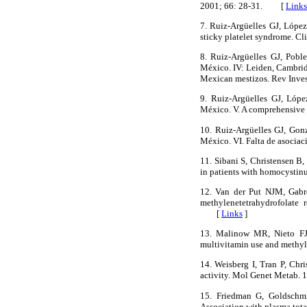
2001; 66: 28-31. [
Links
7. Ruiz-Argüelles GJ, López
sticky platelet syndrome. 
8. Ruiz-Argüelles GJ, Pobl
México. IV: Leiden, Cambrid
Mexican mestizos. Rev Inv
9. Ruiz-Argüelles GJ, Lópe
México. V. A comprehensive 
10. Ruiz-Argüelles GJ, Gonz
México. VI. Falta de asocia
11. Sibani S, Christensen B,
in patients with homocysti
12. Van der Put NJM, Gabr
methylenetetrahydrofolate 
[
Links
]
13. Malinow MR, Nieto FJ,
multivitamin use and methyl
14. Weisberg I, Tran P, Ch
activity. Mol Genet Metab
15. Friedman G, Goldschmi
Association with plasma tot