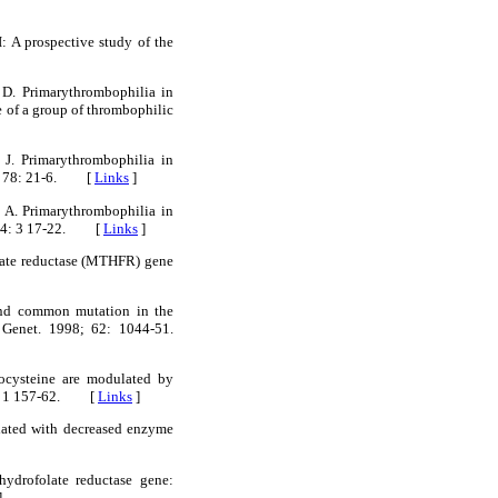
: A prospective study of the
 D. Primarythrombophilia in
 of a group of thrombophilic
 J. Primarythrombophilia in
005; 78: 21-6. [
Links
]
z A. Primarythrombophilia in
07; 4: 3 17-22. [
Links
]
folate reductase (MTHFR) gene
ond common mutation in the
m Genet. 1998; 62: 1044-51.
ocysteine are modulated by
 17: 1 157-62. [
Links
]
iated with decreased enzyme
ydrofolate reductase gene:
]