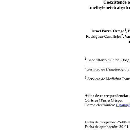
Coexistence 
methylenetetrahydrof
1
Israel Parra-Ortega
, 
2
Rodríguez-Castillejos
, Va
1
Laboratorio Clínico, Hospi
2
Servicio de Hematología, H
3
Servicio de Medicina Trans
Autor de correspondencia:
QC Israel Parra Ortega.
Correo electrónico:
i_parra
Fecha de recepción: 25-08-2
Fecha de aprobación: 30-01