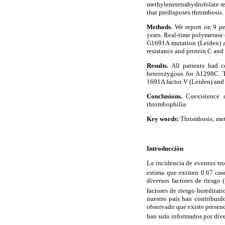
methylenetetrahydrofolate r
that predisposes thrombosis.
Methods.
We report on 9 ped
years. Real-time polymerase
G1691A mutation (Leiden) a
resistance and protein C and 
Results.
All patients had 
heterozygous for A1298C. T
1691A factor V (Leiden) and
Conclusions.
Coexistence o
thrombophilia.
Key words:
Thrombosis; meth
Introducción
La incidencia de eventos tr
estima que existen 0.67 ca
diversos factores de riesgo 
factores de riesgo hereditar
nuestro país han contribuido
observado que existe presenc
han sido informados por dive