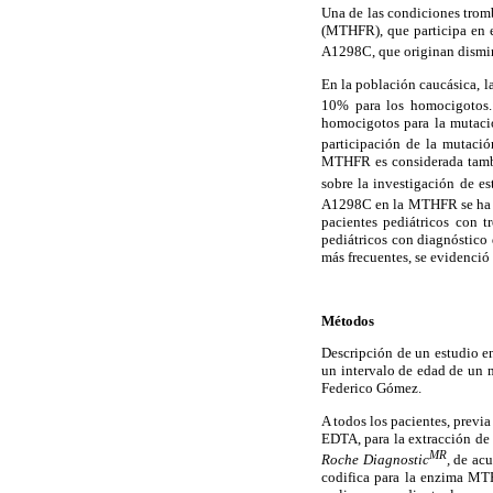
Una de las condiciones tromb
(MTHFR), que participa en e
A1298C, que originan dismin
En la población caucásica, 
10% para los homocigotos.
homocigotos para la mutaci
participación de la mutac
MTHFR es considerada tambié
sobre la investigación de es
A1298C en la MTHFR se ha d
pacientes pediátricos con t
pediátricos con diagnóstico 
más frecuentes, se evidenci
Métodos
Descripción de un estudio en
un intervalo de edad de un 
Federico Gómez.
A todos los pacientes, previa
EDTA, para la extracción de 
MR
Roche Diagnostic
,
de acu
codifica para la enzima MT