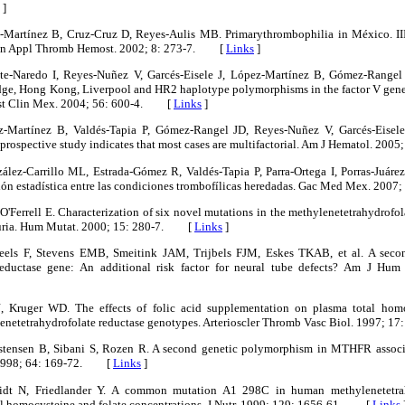
]
-Martínez B, Cruz-Cruz D, Reyes-Aulis MB. Primarythrombophilia in México. III
Clin Appl Thromb Hemost. 2002; 8: 273-7. [
Links
]
ete-Naredo I, Reyes-Nuñez V, Garcés-Eisele J, López-Martínez B, Gómez-Rangel
ge, Hong Kong, Liverpool and HR2 haplotype polymorphisms in the factor V gene
est Clin Mex. 2004; 56: 600-4. [
Links
]
z-Martínez B, Valdés-Tapia P, Gómez-Rangel JD, Reyes-Nuñez V, Garcés-Eisele
prospective study indicates that most cases are multifactorial. Am J Hematol. 2
ález-Carrillo ML, Estrada-Gómez R, Valdés-Tapia P, Parra-Ortega I, Porras-Juáre
ción estadística entre las condiciones trombofílicas heredadas. Gac Med Mex. 20
 O'Ferrell E. Characterization of six novel mutations in the methylenetetrahydro
nuria. Hum Mutat. 2000; 15: 280-7. [
Links
]
eels F, Stevens EMB, Smeitink JAM, Trijbels FJM, Eskes TKAB, et al. A sec
reductase gene: An additional risk factor for neural tube defects? Am J Hu
 Kruger WD. The effects of folic acid supplementation on plasma total hom
enetetrahydrofolate reductase genotypes. Arterioscler Thromb Vasc Biol. 1997;
ristensen B, Sibani S, Rozen R. A second genetic polymorphism in MTHFR assoc
. 1998; 64: 169-72. [
Links
]
dt N, Friedlander Y. A common mutation A1 298C in human methylenetetrah
al homocysteine and folate concentrations. J Nutr. 1999; 129: 1656-61. [
Links