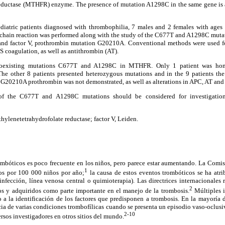
eductase (MTHFR) enzyme. The presence of mutation A1298C in the same gene is a
iatric patients diagnosed with thrombophilia, 7 males and 2 females with ages
 chain reaction was performed along with the study of the C677T and A1298C mu
nd factor V, prothrombin mutation G20210A. Conventional methods were used fo
S coagulation, as well as antithrombin (AT).
coexisting mutations C677T and A1298C in MTHFR. Only 1 patient was ho
he other 8 patients presented heterozygous mutations and in the 9 patients the
 G20210A prothrombin was not demonstrated, as well as alterations in APC, AT and 
f the C677T and A1298C mutations should be considered for investigation 
ylenetetrahydrofolate reductase; factor V, Leiden.
ombóticos es poco frecuente en los niños, pero parece estar aumentando. La Comis
1
sos por 100 000 niños por año;
la causa de estos eventos trombóticos se ha atr
(infección, línea venosa central o quimioterapia). Las directrices internacionale
2
ios y adquiridos como parte importante en el manejo de la trombosis.
Múltiples i
 a la identificación de los factores que predisponen a trombosis. En la mayoría 
ia de varias condiciones trombofílicas cuando se presenta un episodio vaso-oclus
2-10
rsos investigadores en otros sitios del mundo.