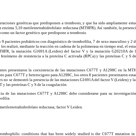
eraciones genéticas que predisponen a trombosis, y que ha sido ampliamente est
 la enzima 5,10 metilentetrahidrofolato reductasa (MTHFR). Así también, la presen
 como un factor genético que predispone a trombosis.
 9 pacientes pediátricos con diagnóstico de trombofilia, 7 de sexo masculino y 2 
e les realizó, mediante la reacción en cadena de la polimerasa en tiempo real, el e
FR, la mutación G1691A (Leiden) del factor V y la mutación G20210A de l
 fenómeno de resistencia a la proteína C activada (RPCa) y las proteínas C y S d
ntes presentaron la coexistencia de las mutaciones C677T y A1298C en la MTH
to para C677T y heterocigoto para A1298C, los otros 8 pacientes presentaron esta
es no se demostró la presencia de las mutaciones G1691A del factor V (Leiden) y 
T y las proteínas C y S de la coagulación.
ia de las mutaciones C677T y A1298C debe considerarse para su investigación
ofilia.
etilentetrahidrofolato reductasa; factor V Leiden.
rombophilic conditions that has been widely studied is the C677T mutation in