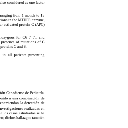
lso considered as one factor
 ranging from 1 month to 13
tations in the MTHFR enzyme,
r activated protein C (APC)
mozygous for C6 7 7T and
 presence of mutations of G
proteins C and S.
in all patients presenting
ión Canadiense de Pediatría,
ibuido a una combinación de
s recomiendan la detección de
nvestigaciones realizadas en
de los casos estudiados se ha
ivo; dichos hallazgos también