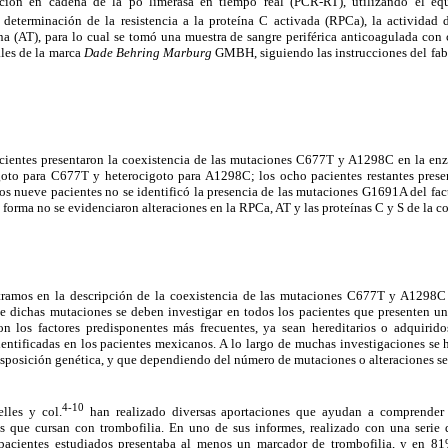
acción en cadena de la po limerasa en tiempo real (PCR-RT), utilizando el e
 determinación de la resistencia a la proteína C activada (RPCa), la actividad 
a (AT), para lo cual se tomó una muestra de sangre periférica anticoagulada con 
ales de la marca
Dade Behring Marburg
GMBH, siguiendo las instrucciones del fab
pacientes presentaron la coexistencia de las mutaciones C677T y A1298C en la 
oto para C677T y heterocigoto para A1298C; los ocho pacientes restantes presen
os nueve pacientes no se identificó la presencia de las mutaciones G1691A del fa
 forma no se evidenciaron alteraciones en la RPCa, AT y las proteínas C y S de la c
tramos en la descripción de la coexistencia de las mutaciones C677T y A1298C 
ichas mutaciones se deben investigar en todos los pacientes que presenten un 
ron los factores predisponentes más frecuentes, ya sean hereditarios o adquiridos
dentificadas en los pacientes mexicanos. A lo largo de muchas investigaciones se 
sposición genética, y que dependiendo del número de mutaciones o alteraciones se
4-10
lles y col.
han realizado diversas aportaciones que ayudan a comprender l
s que cursan con trombofilia. En uno de sus informes, realizado con una serie 
acientes estudiados presentaba al menos un marcador de trombofilia, y en 8