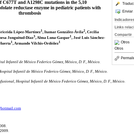
of C677T and A1298C mutations in the 5,10
Traduc
olate reductase enzyme in pediatric patients with
Enviar 
thrombosis
Indicadore
Links rela
1
2
Briceida López-Martínez
, Itamar González-Ávila
, Cecilia
Compartir
3
1
nesa Jonguitud-Díaz
, Alma Luna-Gaspar
, José Luis Sánchez-
1
1
Otros
Huerta
, Armando Vilchis-Ordóñez
Otros
Permali
tal Infantil de México Federico Gómez, México, D. F., México.
ospital Infantil de México Federico Gómez, México, D. F., México.
fusional, Hospital Infantil de México Federico Gómez, México, D. F., México.
@hotmail.com
008.
-2009.