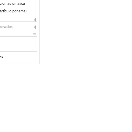
ción automática
artículo por email
s
cionados
nk