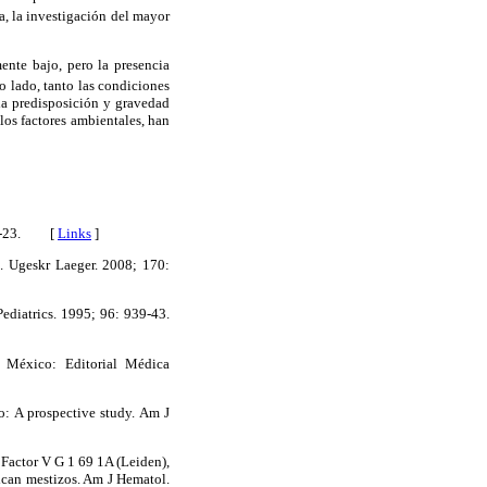
a, la investigación del mayor
ente bajo, pero la presencia
o lado, tanto las condiciones
la predisposición y gravedad
 los factores ambientales, han
 417-23. [
Links
]
. Ugeskr Laeger. 2008; 170:
ediatrics. 1995; 96: 939-43.
. México: Editorial Médica
o: A prospective study. Am J
 Factor V G 1 69 1A (Leiden),
can mestizos. Am J Hematol.