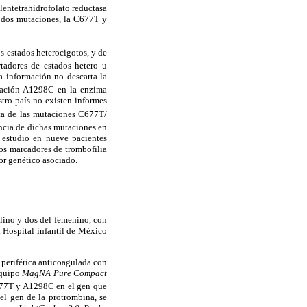
lentetrahidrofolato reductasa
e dos mutaciones, la C677T y
 estados heterocigotos, y de
tadores de estados hetero u
 información no descarta la
tación A1298C en la enzima
tro país no existen informes
ta de las mutaciones C677T/
ncia de dichas mutaciones en
n estudio en nueve pacientes
los marcadores de trombofilia
r genético asociado.
ulino y dos del femenino, con
 Hospital infantil de México
e periférica anticoagulada con
equipo
MagNA Pure Compact
C677T y A1298C en el gen que
l gen de la protrombina, se