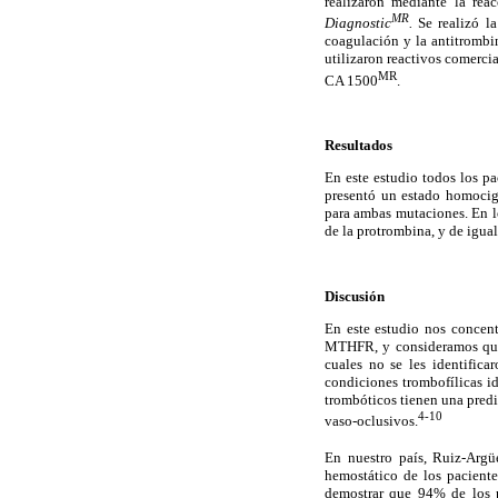
realizaron mediante la re
MR
Diagnostic
.
Se realizó la
coagulación y la antitrombin
utilizaron reactivos comerci
MR
CA 1500
.
Resultados
En este estudio todos los 
presentó un estado homocig
para ambas mutaciones. En l
de la protrombina, y de igual
Discusión
En este estudio nos concen
MTHFR, y consideramos que d
cuales no se les identifica
condiciones trombofílicas i
trombóticos tienen una predi
4-10
vaso-oclusivos.
En nuestro país, Ruiz-Argüe
hemostático de los paciente
demostrar que 94% de los p