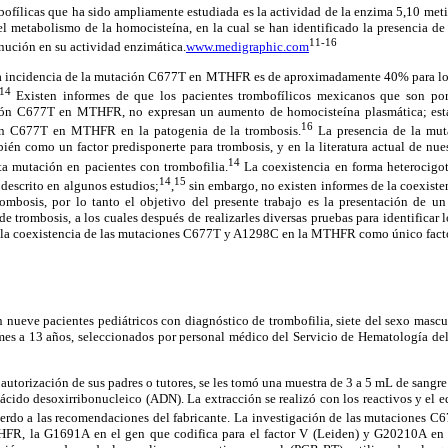
ofílicas que ha sido ampliamente estudiada es la actividad de la enzima 5,10 meti
l metabolismo de la homocisteína, en la cual se han identificado la presencia d
11-16
ución en su actividad enzimática.
www.medigraphic.com
la incidencia de la mutación C677T en MTHFR es de aproximadamente 40% para los
14
Existen informes de que los pacientes trombofílicos mexicanos que son por
ón C677T en MTHFR, no expresan un aumento de homocisteína plasmática; esta
16
ión C677T en MTHFR en la patogenia de la trombosis.
La presencia de la mu
n como un factor predisponerte para trombosis, y en la literatura actual de nues
14
ta mutación en pacientes con trombofilia.
La coexistencia en forma heterocigo
14
15
escrito en algunos estudios;
,
sin embargo, no existen informes de la coexiste
rombosis, por lo tanto el objetivo del presente trabajo es la presentación de u
de trombosis, a los cuales después de realizarles diversas pruebas para identificar 
ó la coexistencia de las mutaciones C677T y A1298C en la MTHFR como único facto
 nueve pacientes pediátricos con diagnóstico de trombofilia, siete del sexo masc
mes a 13 años, seleccionados por personal médico del Servicio de Hematología del
 autorización de sus padres o tutores, se les tomó una muestra de 3 a 5 mL de sangr
ácido desoxirribonucleico (ADN). La extracción se realizó con los reactivos y el 
erdo a las recomendaciones del fabricante. La investigación de las mutaciones 
HFR, la G1691A en el gen que codifica para el factor V (Leiden) y G20210A en e