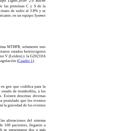
quipo
LightCycler 2.0 Roche
de las proteínas C y S de la
citrato de sodio al 3.8% y se
ricante, en un equipo
Sysmex
enzima MTHFR, solamente uno
taron estados heterocigotos
ctor V (Leiden) y la G20210A
oagulación (
Cuadro 1
).
en gen que codifica para la
estado de trombofilia, a los
. Existen descritas diversas
ha postulado que los eventos
rá la gravedad de los eventos
as alteraciones del sistema
de 100 pacientes, llegaron a
1% se presentaron dos o más