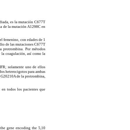
udiada, es la mutación C677T
cia de la mutación A1298C en
del femenino, con edades de 1
studio de las mutaciones C677T
a protrombina. Por métodos
e la coagulación, así como la
FR; solamente uno de ellos
dos heterocigotos para ambas
la G20210A de la protrombina,
 en todos los pacientes que
 the gene encoding the 5,10