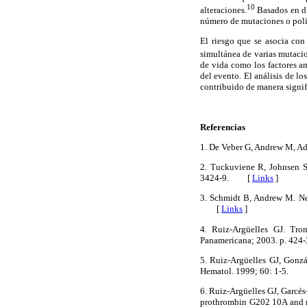
10
alteraciones.
Basados en di
número de mutaciones o poli
El riesgo que se asocia con
simultánea de varias mutaci
de vida como los factores a
del evento. El análisis de lo
contribuido de manera signif
Referencias
1. De Veber G, Andrew M, A
2. Tuckuviene R, Johnsen S
3424-9. [
Links
]
3. Schmidt B, Andrew M. Neo
[
Links
]
4. Ruiz-Argüelles GJ. Tro
Panamericana; 2003. p. 4
5. Ruiz-Argüelles GJ, Gonzá
Hematol. 1999; 60: 1-5.
6. Ruiz-Argüelles GJ, Garcés
prothrombin G202 10A and m