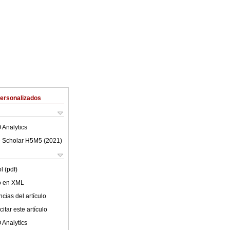
Personalizados
 Analytics
 Scholar H5M5 (
2021
)
l (pdf)
lo en XML
cias del artículo
itar este artículo
 Analytics