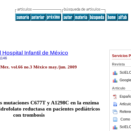
 Hospital Infantil de México
Servicios 
1146
Revista
 Mex. vol.66 no.3 México may./jun. 2009
SciELO
Google
Articulo
Españo
las mutaciones C677T y A1298C en la enzima
Artícu
idrofolato reductasa en pacientes pediátricos
Referen
con trombosis
Como c
SciELO