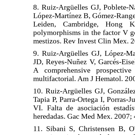
8. Ruiz-Argüelles GJ, Poblete-N
López-Martínez B, Gómez-Rangel
Leiden, Cambridge, Hong K
polymorphisms in the factor V g
mestizos. Rev Invest Clin Mex
9. Ruiz-Argüelles GJ, López-Ma
JD, Reyes-Nuñez V, Garcés-Eisel
A comprehensive prospective 
multifactorial. Am J Hematol. 
10. Ruiz-Argüelles GJ, Gonzále
Tapia P, Parra-Ortega I, Porras-
VI. Falta de asociación estadís
heredadas. Gac Med Mex. 2007
11. Sibani S, Christensen B, O'