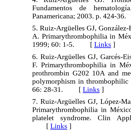
Fundamentos de hematología
Panamericana; 2003. p. 424-
5. Ruiz-Argüelles GJ, González-E
A. Primarythrombophilia in Méx
1999; 60: 1-5. [
Links
]
6. Ruiz-Argüelles GJ, Garcés-Ei
F. Primarythrombophilia in Mé
prothrombin G202 10A and meth
polymorphism in thrombophilic
66: 28-31. [
Links
]
7. Ruiz-Argüelles GJ, López-Ma
Primarythrombophilia in México.
platelet syndrome. Clin Ap
[
Links
]