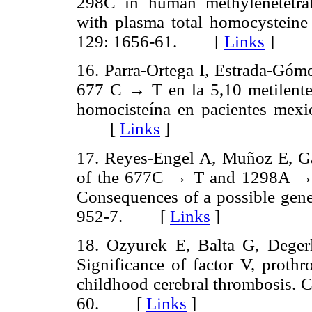
298C in human methylenetetrah
with plasma total homocysteine 
129: 1656-61. [
Links
]
16. Parra-Ortega I, Estrada-G
677 C → T en la 5,10 metilentet
homocisteína en pacientes mexi
[
Links
]
17. Reyes-Engel A, Muñoz E, Gai
of the 677C → T and 1298A →
Consequences of a possible gene
952-7. [
Links
]
18. Ozyurek E, Balta G, Deger
Significance of factor V, prot
childhood cerebral thrombosis. 
60. [
Links
]