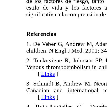
de los factores de riesgo, tanto
estilo de vida y los factores 
significativa a la comprensión de 
Referencias
1. De Veber G, Andrew M, Adam
children. N Engl J Med. 2001;
2. Tuckuviene R, Johnsen SP, H
Venous thromboembolism in chil
[
Links
]
3. Schmidt B, Andrew M. Neonat
Canadian and international re
[
Links
]
4. Ruiz-Argüelles GJ. Trombo