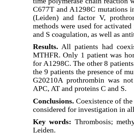
time polymerase chain reaction w
C677T and A1298C mutations i
(Leiden) and factor V, proth
methods were used for activated 
and S coagulation, as well as ant
Results.
All patients had coex
MTHFR. Only 1 patient was ho
for A1298C. The other 8 patients
the 9 patients the presence of m
G20210A prothrombin was not d
APC, AT and proteins C and S.
Conclusions.
Coexistence of th
considered for investigation in al
Key words:
Thrombosis; methyle
Leiden.