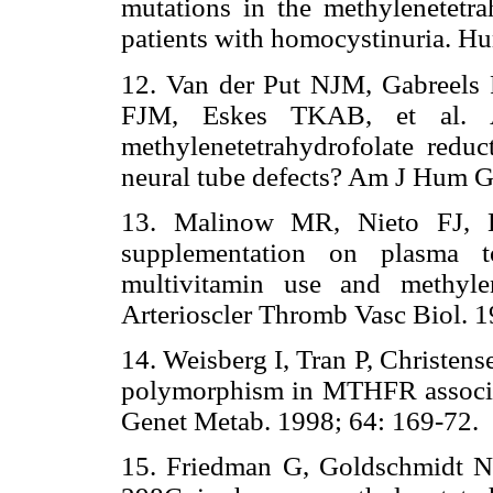
mutations in the methylenetetr
patients with homocystinuria.
12. Van der Put NJM, Gabreels 
FJM, Eskes TKAB, et al. 
methylenetetrahydrofolate reduc
neural tube defects? Am J Hum
13. Malinow MR, Nieto FJ, K
supplementation on plasma t
multivitamin use and methylen
Arterioscler Thromb Vasc Biol
14. Weisberg I, Tran P, Christen
polymorphism in MTHFR associat
Genet Metab. 1998; 64: 169-
15. Friedman G, Goldschmidt N