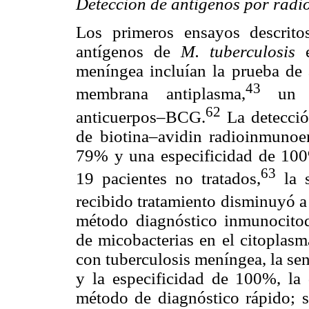
Detección de antigenos por rad
Los primeros ensayos descritos
antígenos de
M. tuberculosis
meníngea incluían la prueba de 
43
membrana antiplasma,
un e
62
anticuerpos–BCG.
La detecci
de biotina–avidin radioinmunoe
79% y una especificidad de 100
63
19 pacientes no tratados,
la s
recibido tratamiento disminuyó a 
método diagnóstico inmunocito
de micobacterias en el citoplas
con tuberculosis meníngea, la se
y la especificidad de 100%, la
método de diagnóstico rápido; s