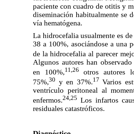
paciente con cuadro de otitis y ma
diseminación habitualmente se d
vía hematógena.
La hidrocefalia usualmente es de
38 a 100%, asociándose a una po
de la hidrocefalia al parecer mejo
Algunos autores han observado 
11,26
en 100%,
otros autores l
30
17
75%,
y en 37%.
Varios es
ventrículo peritoneal al momen
24
,25
enfermos.
Los infartos caus
residuales catastróficos.
Diagnóstico