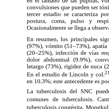
en el tamaño de las pupilas, vó
convulsiones que pueden ser tónic
tercer estadio se caracteriza po
postura, coma, pulso y respir
Ocasionalmente se llega a observ
En resumen, los principales sig
(97%), vómito (51–73%), apatía (
(20–25%), infección de vías resp
dolor abdominal (9.9%), convu
letargo (73%), rigidez de nuca (
2
En el estudio de Lincoln y col.
en 10.3%; este antecedente es poc
La tuberculosis del SNC puede
comunes de tuberculosis. Cant
tuberculosis congénita. Mongkulr