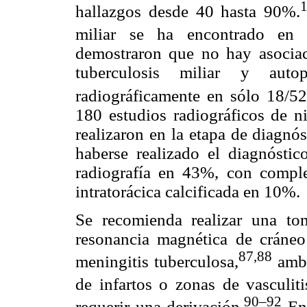
1
hallazgos desde 40 hasta 90%.
miliar se ha encontrado en
demostraron que no hay asociaci
tuberculosis miliar y aut
radiográficamente en sólo 18/52
180 estudios radiográficos de n
realizaron en la etapa de diagnó
haberse realizado el diagnóstic
radiografía en 43%, con compl
intratorácica calcificada en 10%.
Se recomienda realizar una t
resonancia magnética de cráneo
87
,88
meningitis tuberculosa,
amba
de infartos o zonas de vasculiti
90–92
requerir una derivación.
En