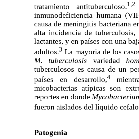
1,2
tratamiento antituberculoso.
inmunodeficiencia humana (VIH)
causa de meningitis bacteriana e
alta incidencia de tuberculosis
lactantes, y en países con una ba
3
adultos.
La mayoría de los caso
M. tuberculosis
variedad
hom
tuberculosos es causa de un peq
4
países en desarrollo,
mientra
micobacterias atípicas son ex
reportes en donde
Mycobacterium
fueron aislados del líquido cefal
Patogenia