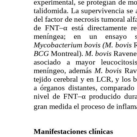
experimental, se protegían de mo
talidomida. La supervivencia se 
del factor de necrosis tumoral al
de FNT–α está directamente re
meníngea; en un ensayo se
Mycobacterium bovis (M. bovis
BCG
Montreal).
M. bovis
Ravenel
asociado a mayor leucocitosi
meníngeo, además
M. bovis
Rav
tejido cerebral y en LCR, y los 
a órganos distantes, comparado 
nivel de FNT–α producido dura
gran medida el proceso de inflam
Manifestaciones clínicas