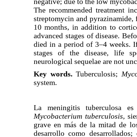
negative; due to the low mycobact
The recommended treatment incl
streptomycin and pyrazinamide, f
10 months, in addition to corti
advanced stages of disease. Befo
died in a period of 3–4 weeks. If
stages of the disease, life s
neurological sequelae are not u
Key words.
Tuberculosis;
Myco
system.
La meningitis tuberculosa es
Mycobacterium tuberculosis,
si
grave en más de la mitad de los
desarrollo como desarrollados;