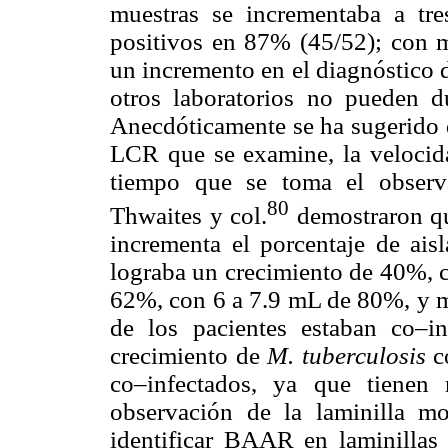
muestras se incrementaba a tre
positivos en 87% (45/52); con 
un incremento en el diagnóstico 
otros laboratorios no pueden du
Anecdóticamente se ha sugerido 
LCR que se examine, la velocida
tiempo que se toma el observa
80
Thwaites y col.
demostraron q
incrementa el porcentaje de ais
lograba un crecimiento de 40%, 
62%, con 6 a 7.9 mL de 80%, y m
de los pacientes estaban co–i
crecimiento de
M. tuberculosis
c
co–infectados, ya que tienen
observación de la laminilla m
identificar BAAR en laminillas 