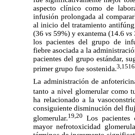
aspecto clínico como de labora
infusión prolongada al compararl
al inicio del tratamiento antifú
(36
vs
59%) y exantema (14.6
vs
los pacientes del grupo de inf
fiebre asociada a la administrac
pacientes del grupo estándar, sug
3,1516
primer grupo fue sostenida.
La administración de anfoterici
tanto a nivel glomerular como tu
ha relacionado a la vasoconstric
consiguiente disminución del fluj
19
,20
glomerular.
Los pacientes d
mayor nefrotoxicidad glomerula
términos de incremento significat