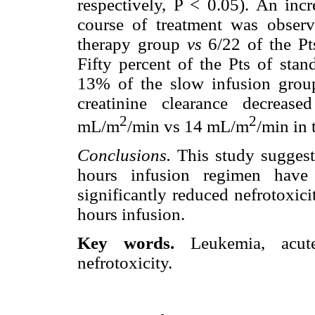
respectively, P < 0.05). An incr
course of treatment was observ
therapy group
vs
6/22 of the Pt
Fifty percent of the Pts of st
13% of the slow infusion grou
creatinine clearance decreas
2
2
mL/m
/min vs 14 mL/m
/min in 
Conclusions.
This study sugges
hours infusion regimen have 
significantly reduced nefrotoxic
hours infusion.
Key words.
Leukemia, acut
nefrotoxicity.