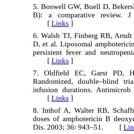
5. Boswell GW, Buell D, Bekers
B): a comparative review. J
[
Links
]
6. Walsh TJ, Finberg RB, Arndt
D, et al. Liposomal amphotericin
persistent fever and neutrope
[
Links
]
7. Oldfield EC, Garst PD, H
Randomized, double–blind tri
infusion durations. Antimicro
[
Links
]
8. Imhof A, Walter RB, Schaffn
doses of amphotericin B deoxych
Dis. 2003; 36: 943–51. [
Lin