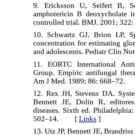
9. Ericksson U, Seifert B, S
amphotericin B deoxycholate i
controlled trial. BMJ. 2001; 
10. Schwartz GJ, Brion LP, Sp
concentration for estimating glome
and adolescents. Pediatr Clin
11. EORTC International Anti
Group. Empiric antifungal thera
Am J Med. 1989; 86: 668–72
12. Rex JH, Stevens DA. Syste
Bennett JE, Dolin R, editores.
diseases. Sixth ed. Philadelphia
502–14. [
Links
]
13. Utz JP, Bennett JE, Brandris