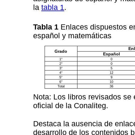
la
tabla 1
.
Tabla 1
Enlaces dispuestos e
español y matemáticas
Enl
Grado
Español
1°
0
2°
0
3°
5
4°
12
5°
9
6°
10
Total
36
Nota: Los libros revisados se
oficial de la Conaliteg.
Destaca la ausencia de enlac
desarrollo de los contenidos 