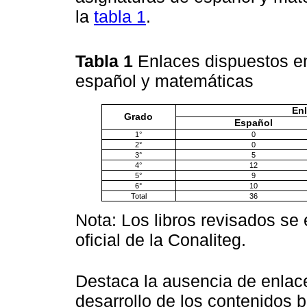
la
tabla 1
.
Tabla 1
Enlaces dispuestos e
español y matemáticas
Enl
Grado
Español
1°
0
2°
0
3°
5
4°
12
5°
9
6°
10
Total
36
Nota: Los libros revisados se
oficial de la Conaliteg.
Destaca la ausencia de enlac
desarrollo de los contenidos 