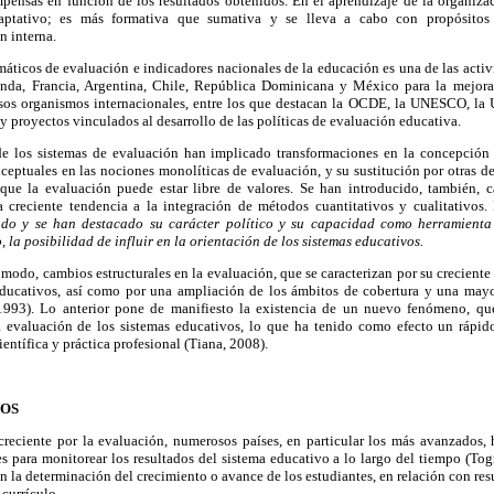
pensas en función de los resultados obtenidos. En el aprendizaje de la organiza
daptativo; es más formativa que sumativa y se lleva a cabo con propósito
n interna.
emáticos de evaluación e indicadores nacionales de la educación es una de las activ
da, Francia, Argentina, Chile, República Dominicana y México para la mejora 
sos organismos internacionales, entre los que destacan la OCDE, la UNESCO, la
 proyectos vinculados al desarrollo de las políticas de evaluación educativa.
e los sistemas de evaluación han implicado transformaciones en la concepción y
eptuales en las nociones monolíticas de evaluación, y su sustitución por otras de 
que la evaluación puede estar libre de valores. Se han introducido, también, 
a creciente tendencia a la integración de métodos cuantitativos y cualitativos.
do y se han destacado su carácter político y su capacidad como herramienta
, la posibilidad de influir en la orientación de los sistemas educativos.
 modo, cambios estructurales en la evaluación, que se caracterizan por su crecient
educativos, así como por una ampliación de los ámbitos de cobertura y una mayor
993). Lo anterior pone de manifiesto la existencia de un nuevo fenómeno, q
a evaluación de los sistemas educativos, lo que ha tenido como efecto un rápid
entífica y práctica profesional (Tiana, 2008).
VOS
creciente por la evaluación, numerosos países, en particular los más avanzados, 
s para monitorear los resultados del sistema educativo a lo largo del tiempo (Tog
n la determinación del crecimiento o avance de los estudiantes, en relación con re
 currículo.