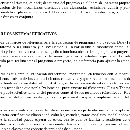
ervisar el sistema; es decir, dar cuenta del progreso en el logro de las metas propue
cación de los mecanismos diseñados para alcanzarlas. Asimismo, definir y pon
l modelo explícito o implícito del funcionamiento del sistema educativo, para real
e éste en su conjunto.
R LOS SISTEMAS EDUCATIVOS
ión de marcos de referencia para la evaluación de programas y proyectos, Dale (1
nitoreo o seguimiento y 2) evaluación. El autor define el monitoreo como la r
rio y frecuente, acerca del desempeño o funcionamiento de un programa o proyecto.
presentación de informes o de investigaciones y estudios especiales. La in
ida para realimentar el programa o proyecto, de preferencia para ajustar la etapa
s.
2005) sugieren la utilización del término "monitoreo" en relación con la recopi
el curso mismo de los acontecimientos educativos, y que sirve como base de las de
a fundamental en datos administrativos; en la realización de esta actividad exist
ción recopilada que por la "valoración" propiamente tal (Scheerens, Glass y Thom
o puede referirse tanto al del proceso como al de los resultados (Chen, 2005; Ros
onitoreo del proceso es de gran ayuda para verificar que la implementación del
os se puede realizar a través de diferentes medios, en particular mediante la apli
para certificar estudiantes individuales, escuelas, zonas escolares, modalidades 
ue la sociedad puede esperar de éstos, con lo cual se facilita la rendición de 
 educativo puede realizarse considerando diversos niveles de agregación: el si
salón de clases o una cohorte determinada de alumnos.