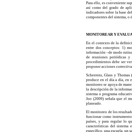
Para ello, es conveniente sup
así como del grado de apli
indicadores sobre la base de
componentes del sistema, o d
MONITOREAR Y EVALUA
En el contexto de la definic
entre dos conceptos: 1) mo
información –de modo rutina
de reuniones periódicas y 
procedimientos debe ser vert
proponer acciones correctiva
Scheerens, Glass y Thomas (
produce en el día a día, en 
monitoreo se apoya de maner
la descripción de la informa
sistema o programa educativ
Joo (2009) señala que el m
planeado.
El monitoreo de los resultad
funcionar como instrumentos 
países, y para regular lo q
características del sistema
específico, una escuela, un 