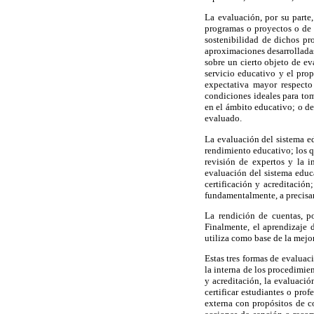
La evaluación, por su part
programas o proyectos o de p
sostenibilidad de dichos pr
aproximaciones desarrolladas
sobre un cierto objeto de ev
servicio educativo y el pro
expectativa mayor respecto
condiciones ideales para tom
en el ámbito educativo; o de
evaluado.
La evaluación del sistema ed
rendimiento educativo; los q
revisión de expertos y la 
evaluación del sistema educa
certificación y acreditación
fundamentalmente, a precisar 
La rendición de cuentas, po
Finalmente, el aprendizaje 
utiliza como base de la mejo
Estas tres formas de evaluaci
la interna de los procedimie
y acreditación, la evaluació
certificar estudiantes o pro
externa con propósitos de c