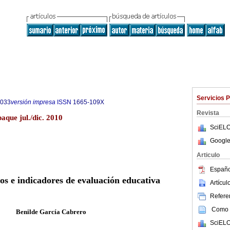
Servicios 
7033
versión impresa
ISSN
1665-109X
Revista
aque jul./dic. 2010
SciELO
Google
Articulo
Españo
os e indicadores de evaluación educativa
Artícu
Referen
Como c
Benilde García Cabrero
SciELO