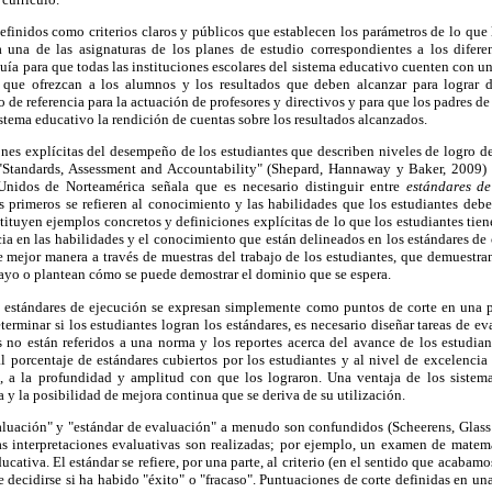
efinidos como criterios claros y públicos que establecen los parámetros de lo qu
 una de las asignaturas de los planes de estudio correspondientes a los difere
uía para que todas las instituciones escolares del sistema educativo cuenten con un 
 que ofrezcan a los alumnos y los resultados que deben alcanzar para lograr d
 de referencia para la actuación de profesores y directivos y para que los padres de
 sistema educativo la rendición de cuentas sobre los resultados alcanzados.
nes explícitas del desempeño de los estudiantes que describen niveles de logro de
"Standards, Assessment and Accountability" (Shepard, Hannaway y Baker, 2009)
nidos de Norteamérica señala que es necesario distinguir entre
estándares de
s primeros se refieren al conocimiento y las habilidades que los estudiantes deb
stituyen ejemplos concretos y definiciones explícitas de lo que los estudiantes tien
cia en las habilidades y el conocimiento que están delineados en los estándares de
 mejor manera a través de muestras del trabajo de los estudiantes, que demuestran
ayo o plantean cómo se puede demostrar el dominio que se espera.
s estándares de ejecución se expresan simplemente como puntos de corte en una
determinar si los estudiantes logran los estándares, es necesario diseñar tareas de 
s no están referidos a una norma y los reportes acerca del avance de los estudi
al porcentaje de estándares cubiertos por los estudiantes y al nivel de excelencia
), a la profundidad y amplitud con que los lograron. Una ventaja de los sistem
a y la posibilidad de mejora continua que se deriva de su utilización.
valuación" y "estándar de evaluación" a menudo son confundidos (Scheerens, Glass 
as interpretaciones evaluativas son realizadas; por ejemplo, un examen de matem
cativa. El estándar se refiere, por una parte, al criterio (en el sentido que acabamos
 decidirse si ha habido "éxito" o "fracaso". Puntuaciones de corte definidas en u