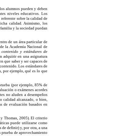
e los alumnos pueden y deben
ntes niveles educativos. Los
referente sobre la calidad de
icha calidad. Asimismo, los
 familia y la sociedad puedan
ntro de un área particular de
 de la Academia Nacional de
 contenido y estándares de
en adquirir en una asignatura
en que saber y ser capaces de
 contenido. Los estándares de
, por ejemplo, qué es lo que
 prueba (por ejemplo, 85% de
evaluación o exámenes acordes
antes no aluden a desempeños
 o calidad alcanzado, o bien,
as de evaluación basados en
y Thomas, 2005). El criterio
áticas puede utilizarse como
 de definir) y, por otra, a una
na prueba de aprovechamiento