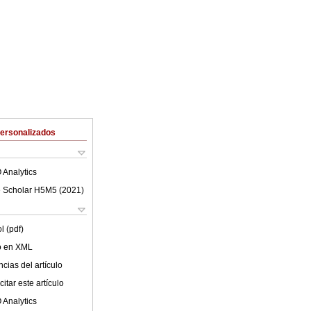
Personalizados
 Analytics
 Scholar H5M5 (
2021
)
l (pdf)
lo en XML
cias del artículo
itar este artículo
 Analytics