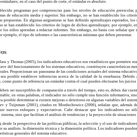
estándares; en el caso del punto de corte, el estándar es absoluto.
blecido programas por competencias para los niveles de educación preescolar, 
as de educación media y superior. Sin embargo, no se han establecido los criteri
s propuestas. En algunas asignaturas se han definido aprendizajes esperados, los 
no se han establecido los criterios de logro de dichos aprendizajes; por ejemplo, e
e los niños aprendan a redactar informes. Sin embargo, no basta con señalar que 
r ejemplo, el tipo de informes o las características mínimas que deben presentar.
VOS
ass y Thomas (2005), los indicadores educativos son estadísticos que permiten reali
clave del funcionamiento de los sistemas educativos; constituyen características men
ales. Proporcionan un panorama de las condiciones actuales del sistema educativo,
 sea posible establecer inferencias acerca de la calidad de la enseñanza. Debido a
, como punto de referencia un estándar contra el cual pueden efectuarse los juicios
eben ser susceptibles de comparación a través del tiempo, esto es, deben dar cuen
riable; en otras palabras, el indicador no sólo cumple una función informativa, sin
sea posible determinar si existen mejoras o deterioros en algunas variables del sis
aev y Tuijnman (2001), citados en Morduchowicz (2006), señalan que, además de
ruir nuevos enfoques y expectativas. Cabe destacar que los indicadores no só
sistema, sino que facilitan el análisis de tendencias y la proyección de situaciones
esde la perspectiva de las políticas públicas, la selección y el uso de indicadores 
 su análisis: la dimensión técnica y la dimensión política. Los indicadores pueden, 
cterísticas generales del sistema educativo.