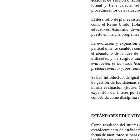
acciones de sanción o recom
formal y tiene carácter a
procedimientos de evaluació
El desarrollo de planes sist
como el Reino Unido, Holan
educativos. Asimismo, diver
puesto en marcha programas y
La evolución y expansión d
particularmente cambios conc
el abandono de la idea de 
utilizadas, y ha surgido un
evaluación se han modifica
pretende evaluar y, por tanto
Se han introducido, de igual
de gestión de los sistemas 
misma evaluación (House, 1
expansión del interés por l
concebida como disciplina ci
ESTÁNDARES EDUCATI
Como resultado del interés 
establecimiento de estándare
forma de monitoreo se basa e
las diferentes asignaturas del