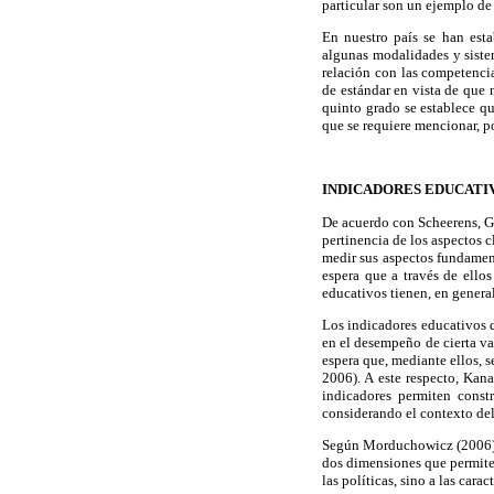
particular son un ejemplo de 
En nuestro país se han esta
algunas modalidades y sistem
relación con las competencia
de estándar en vista de que 
quinto grado se establece qu
que se requiere mencionar, po
INDICADORES EDUCATI
De acuerdo con Scheerens, Gl
pertinencia de los aspectos 
medir sus aspectos fundament
espera que a través de ellos
educativos tienen, en general
Los indicadores educativos d
en el desempeño de cierta va
espera que, mediante ellos, 
2006). A este respecto, Kan
indicadores permiten const
considerando el contexto del 
Según Morduchowicz (2006), d
dos dimensiones que permiten
las políticas, sino a las cara