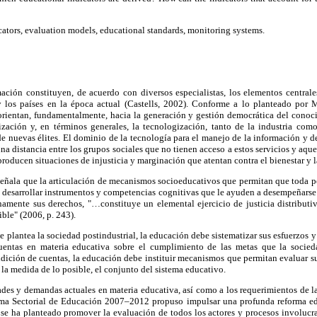
ators, evaluation models, educational standards, monitoring systems.
ción constituyen, de acuerdo con diversos especialistas, los elementos centrales
 y los países en la época actual (Castells, 2002). Conforme a lo planteado por 
 orientan, fundamentalmente, hacia la generación y gestión democrática del conoc
tización y, en términos generales, la tecnologización, tanto de la industria como
e nuevas élites. El dominio de la tecnología para el manejo de la información y 
na distancia entre los grupos sociales que no tienen acceso a estos servicios y aque
roducen situaciones de injusticia y marginación que atentan contra el bienestar y l
eñala que la articulación de mecanismos socioeducativos que permitan que toda pe
 a desarrollar instrumentos y competencias cognitivas que le ayuden a desempeñars
enamente sus derechos, "…constituye un elemental ejercicio de justicia distributi
ble" (2006, p. 243).
e plantea la sociedad postindustrial, la educación debe sistematizar sus esfuerzos y 
uentas en materia educativa sobre el cumplimiento de las metas que la socie
ndición de cuentas, la educación debe instituir mecanismos que permitan evaluar su
n la medida de lo posible, el conjunto del sistema educativo.
ades y demandas actuales en materia educativa, así como a los requerimientos de l
ama Sectorial de Educación 2007–2012 propuso impulsar una profunda reforma ed
 se ha planteado promover la evaluación de todos los actores y procesos involucra