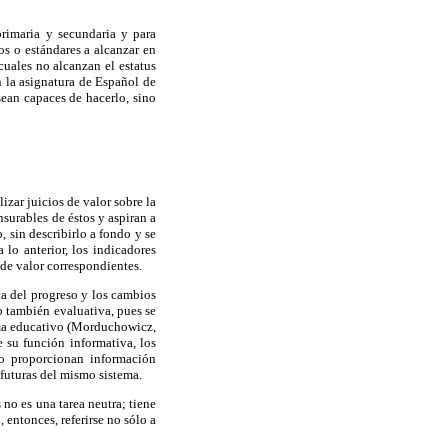
primaria y secundaria y para
os o estándares a alcanzar en
cuales no alcanzan el estatus
n la asignatura de Español de
sean capaces de hacerlo, sino
zar juicios de valor sobre la
surables de éstos y aspiran a
 sin describirlo a fondo y se
 lo anterior, los indicadores
 de valor correspondientes.
ta del progreso y los cambios
o también evaluativa, pues se
tema educativo (Morduchowicz,
 su función informativa, los
lo proporcionan información
 futuras del mismo sistema.
no es una tarea neutra; tiene
entonces, referirse no sólo a