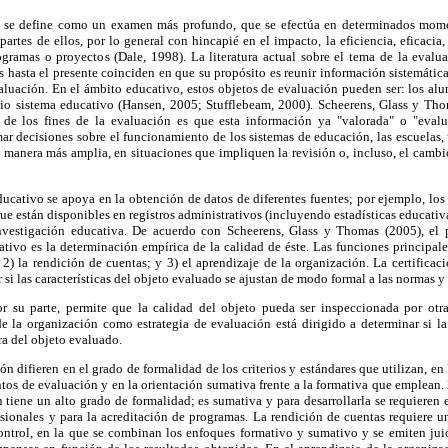
e, se define como un examen más profundo, que se efectúa en determinados mome
artes de ellos, por lo general con hincapié en el impacto, la eficiencia, eficacia, 
ogramas o proyectos (Dale, 1998). La literatura actual sobre el tema de la evalua
 hasta el presente coinciden en que su propósito es reunir información sistemática
aluación. En el ámbito educativo, estos objetos de evaluación pueden ser: los alum
pio sistema educativo (Hansen, 2005; Stufflebeam, 2000). Scheerens, Glass y T
 de los fines de la evaluación es que esta información ya "valorada" o "evalu
ar decisiones sobre el funcionamiento de los sistemas de educación, las escuelas,
 manera más amplia, en situaciones que impliquen la revisión o, incluso, el cambi
ucativo se apoya en la obtención de datos de diferentes fuentes; por ejemplo, lo
ue están disponibles en registros administrativos (incluyendo estadísticas educativa
investigación educativa. De acuerdo con Scheerens, Glass y Thomas (2005), el 
tivo es la determinación empírica de la calidad de éste. Las funciones principale
; 2) la rendición de cuentas; y 3) el aprendizaje de la organización. La certificaci
si las características del objeto evaluado se ajustan de modo formal a las normas y
r su parte, permite que la calidad del objeto pueda ser inspeccionada por otra
de la organización como estrategia de evaluación está dirigido a determinar si la
ra del objeto evaluado.
ón difieren en el grado de formalidad de los criterios y estándares que utilizan, en 
ntos de evaluación y en la orientación sumativa frente a la formativa que emplean. E
n tiene un alto grado de formalidad; es sumativa y para desarrollarla se requieren 
fesionales y para la acreditación de programas. La rendición de cuentas requiere 
ontrol, en la que se combinan los enfoques formativo y sumativo y se emiten juic