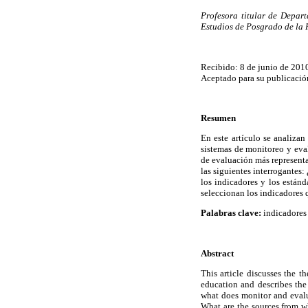
Profesora titular de Depar
Estudios de Posgrado de la
Recibido: 8 de junio de 201
Aceptado para su publicació
Resumen
En este artículo se analizan
sistemas de monitoreo y eva
de evaluación más representa
las siguientes interrogantes
los indicadores y los estánd
seleccionan los indicadores 
Palabras clave:
indicadores 
Abstract
This article discusses the 
education and describes the
what does monitor and evalu
What are the sources from wh