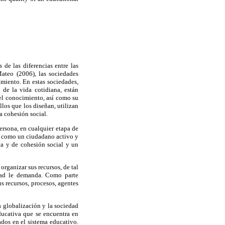
 de las diferencias entre las
Mateo (2006), las sociedades
imiento. En estas sociedades,
 de la vida cotidiana, están
del conocimiento, así como su
llos que los diseñan, utilizan
a cohesión social.
rsona, en cualquier etapa de
e como un ciudadano activo y
va y de cohesión social y un
organizar sus recursos, de tal
dad le demanda. Como parte
s recursos, procesos, agentes
a globalización y la sociedad
ucativa que se encuentra en
dos en el sistema educativo.