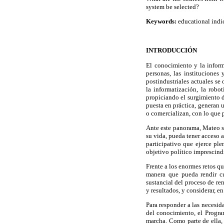
system be selected?
Keywords:
educational indic
INTRODUCCIÓN
El conocimiento y la informa
personas, las instituciones
postindustriales actuales se
la informatización, la robo
propiciando el surgimiento d
puesta en práctica, generan u
o comercializan, con lo que p
Ante este panorama, Mateo s
su vida, pueda tener acceso
participativo que ejerce pl
objetivo político imprescindi
Frente a los enormes retos qu
manera que pueda rendir c
sustancial del proceso de re
y resultados, y considerar, e
Para responder a las necesid
del conocimiento, el Progr
marcha. Como parte de ella,