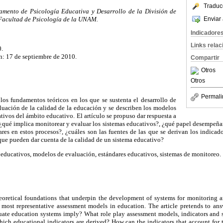
Traduc
tamento de Psicología Educativa y Desarrollo de la División de
Enviar 
 Facultad de Psicología de la UNAM.
Indicadore
Links rela
0.
n: 17 de septiembre de 2010.
Compartir
Otros
Otros
Permali
 los fundamentos teóricos en los que se sustenta el desarrollo de
luación de la calidad de la educación y se describen los modelos
tivos del ámbito educativo. El artículo se propuso dar respuesta a
: ¿qué implica monitorear y evaluar los sistemas educativos?, ¿qué papel desempeñ
ares en estos procesos?, ¿cuáles son las fuentes de las que se derivan los indica
que pueden dar cuenta de la calidad de un sistema educativo?
educativos, modelos de evaluación, estándares educativos, sistemas de monitoreo.
theoretical foundations that underpin the development of systems for monitoring a
 most representative assessment models in education. The article pretends to ans
ate education systems imply? What role play assessment models, indicators and s
ich educational indicators are derived? How can the indicators that account for 