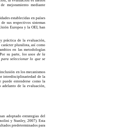
ción, la evaluación es menos
s de mejoramiento mediante
idades establecidas en países
de sus respectivos sistemas
 Unión Europea y la OEI, han
 práctica de la evaluación,
carácter pluralista, así como
cambios en las metodologías
 Por su parte,
los usos de la
 para seleccionar lo que se
e inclusión en los mecanismos
 interdisciplinariedad de la
ue puede entenderse como la
o adelanto de la evaluación,
han adoptado estrategias del
nolini y Stanley, 2007). Esta
sultados predeterminados para