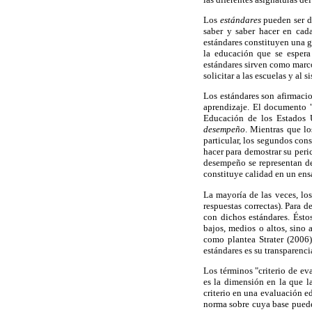
Los
estándares
pueden ser d
saber y saber hacer en cada
estándares constituyen una g
la educación que se espera
estándares sirven como marco
solicitar a las escuelas y al
Los estándares son afirmacio
aprendizaje. El documento 
Educación de los Estados U
desempeño
. Mientras que lo
particular, los segundos con
hacer para demostrar su peri
desempeño se representan de
constituye calidad en un ens
La mayoría de las veces, lo
respuestas correctas). Para 
con dichos estándares. Ésto
bajos, medios o altos, sino 
como plantea Strater (2006
estándares es su transparenci
Los términos "criterio de e
es la dimensión en la que l
criterio en una evaluación edu
norma sobre cuya base puede