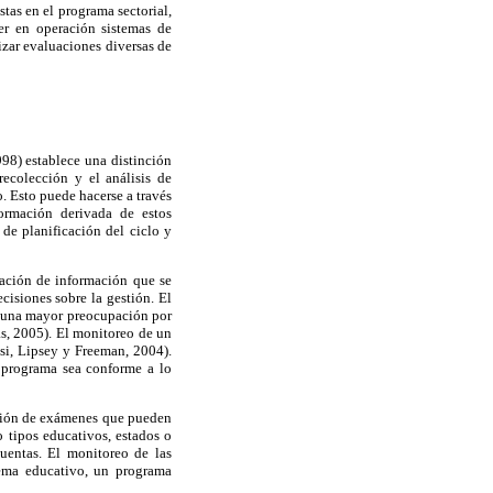
stas en el programa sectorial,
er en operación sistemas de
izar evaluaciones diversas de
998) establece una distinción
ecolección y el análisis de
 Esto puede hacerse a través
formación derivada de estos
 de planificación del ciclo y
lación de información que se
cisiones sobre la gestión. El
e una mayor preocupación por
as, 2005). El monitoreo de un
si, Lipsey y Freeman, 2004).
 programa sea conforme a lo
cación de exámenes que pueden
o tipos educativos, estados o
cuentas. El monitoreo de las
stema educativo, un programa