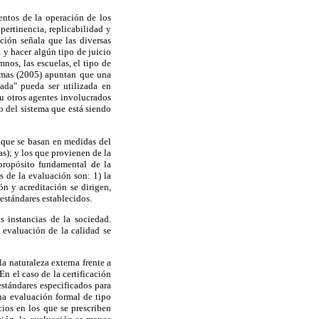
ntos de la operación de los
pertinencia, replicabilidad y
ción señala que las diversas
 y hacer algún tipo de juicio
nos, las escuelas, el tipo de
homas (2005) apuntan que una
ada" pueda ser utilizada en
 u otros agentes involucrados
o del sistema que está siendo
s que se basan en medidas del
s); y los que provienen de la
propósito fundamental de la
s de la evaluación son: 1) la
ón y acreditación se dirigen,
 estándares establecidos.
s instancias de la sociedad.
 evaluación de la calidad se
la naturaleza externa frente a
n el caso de la certificación
estándares especificados para
una evaluación formal de tipo
ios en los que se prescriben