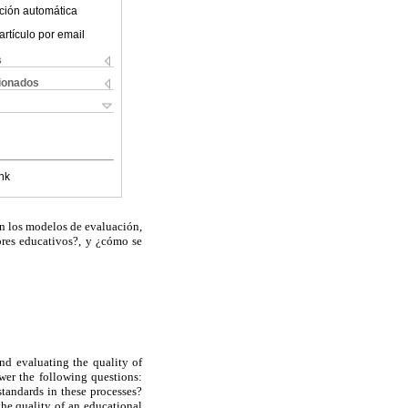
ción automática
artículo por email
s
cionados
nk
an los modelos de evaluación,
dores educativos?, y ¿cómo se
nd evaluating the quality of
wer the following questions:
tandards in these processes?
the quality of an educational