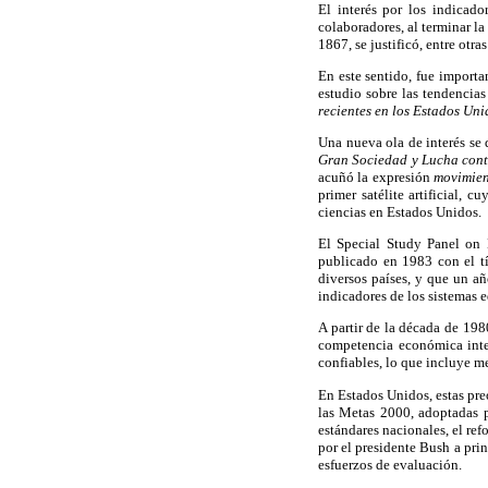
El interés por los indicad
colaboradores, al terminar 
1867, se justificó, entre otra
En este sentido, fue importa
estudio sobre las tendencia
recientes en los Estados Uni
Una nueva ola de interés se 
Gran Sociedad y Lucha cont
acuñó la expresión
movimien
primer satélite artificial,
ciencias en Estados Unidos.
El Special Study Panel on 
publicado en 1983 con el t
diversos países, y que un a
indicadores de los sistemas e
A partir de la década de 198
competencia económica inte
confiables, lo que incluye m
En Estados Unidos, estas preo
las Metas 2000, adoptadas p
estándares nacionales, el ref
por el presidente Bush a pri
esfuerzos de evaluación.