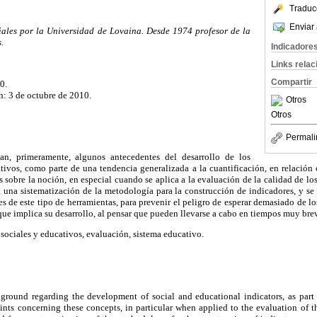
Traduc
Enviar 
iales por la Universidad de Lovaina. Desde 1974 profesor de la
.
Indicadore
Links rela
Compartir
0.
n: 3 de octubre de 2010.
Otros
Otros
Permali
tan, primeramente, algunos antecedentes del desarrollo de los
tivos, como parte de una tendencia generalizada a la cuantificación, en relación c
s sobre la noción, en especial cuando se aplica a la evaluación de la calidad de lo
a una sistematización de la metodología para la construcción de indicadores, y se
es de este tipo de herramientas, para prevenir el peligro de esperar demasiado de lo
 que implica su desarrollo, al pensar que pueden llevarse a cabo en tiempos muy bre
sociales y educativos, evaluación, sistema educativo.
ground regarding the development of social and educational indicators, as part 
ints concerning these concepts, in particular when applied to the evaluation of t