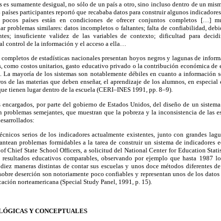
os es sumamente desigual, no sólo de un país a otro, sino incluso dentro de un mis
 países participantes reportó que recababa datos para construir algunos indicadores
pocos países están en condiciones de ofrecer conjuntos completos […] mu
ar problemas similares: datos incompletos o faltantes; falta de confiabilidad, debi
tes; insuficiente validez de las variables de contexto; dificultad para decid
l control de la información y el acceso a ella…
 completos de estadísticas nacionales presentan hoyos negros y lagunas de inform
s, como costos unitarios, gasto educativo privado o la contribución económica de e
l. La mayoría de los sistemas son notablemente débiles en cuanto a información 
ros de las materias que deben enseñar, el aprendizaje de los alumnos, en especial 
 que tienen lugar dentro de la escuela (CERI–INES 1991, pp. 8–9).
 encargados, por parte del gobierno de Estados Unidos, del diseño de un sistema
n problemas semejantes, que muestran que la pobreza y la inconsistencia de las e
esarrollados:
cnicos serios de los indicadores actualmente existentes, junto con grandes lagu
lantean problemas formidables a la tarea de construir un sistema de indicadores e
of Chief State School Officers, a solicitud del National Center for Education Statis
e resultados educativos comparables, observando por ejemplo que hasta 1987 lo
iez maneras distintas de contar sus escuelas y unos doce métodos diferentes de r
 sobre deserción son notoriamente poco confiables y representan unos de los dato
cación norteamericana (Special Study Panel, 1991, p. 15).
LÓGICAS Y CONCEPTUALES