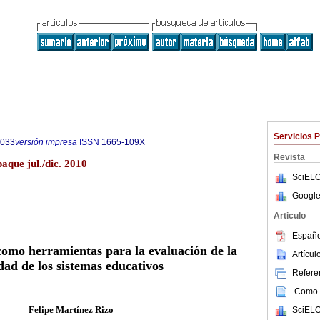
Servicios 
7033
versión impresa
ISSN
1665-109X
Revista
aque jul./dic. 2010
SciELO
Google
Articulo
Españo
como herramientas para la evaluación de la
Artícu
dad de los sistemas educativos
Referen
Como c
Felipe Martínez Rizo
SciELO