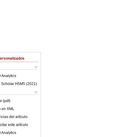
Personalizados
 Analytics
 Scholar H5M5 (
2021
)
l (pdf)
lo en XML
cias del artículo
itar este artículo
 Analytics