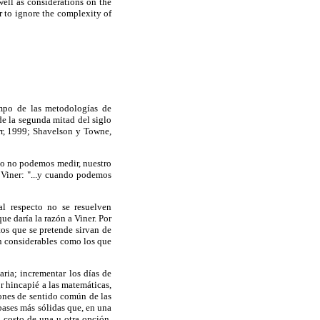
well as considerations on the
or to ignore the complexity of
campo de las metodologías de
de la segunda mitad del siglo
rr, 1999; Shavelson y Towne,
ndo no podemos medir, nuestro
b Viner: "...y cuando podemos
al respecto no se resuelven
e daría la razón a Viner. Por
tos que se pretende sirvan de
an considerables como los que
aria; incrementar los días de
r hincapié a las matemáticas,
iones de sentido común de las
 bases más sólidas que, en una
l costo de una u otra opción,