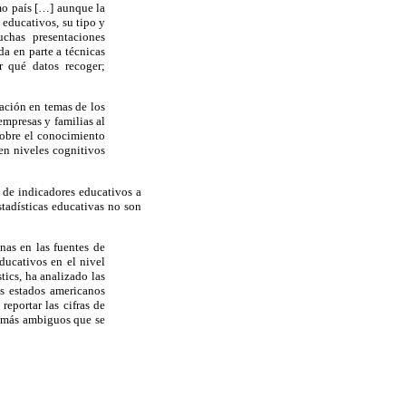
mo país […] aunque la
 educativos, su tipo y
chas presentaciones
da en parte a técnicas
ir qué datos recoger;
ación en temas de los
mpresas y familias al
sobre el conocimiento
en niveles cognitivos
 de indicadores educativos a
stadísticas educativas no son
nas en las fuentes de
ducativos en el nivel
tics, ha analizado las
s estados americanos
eportar las cifras de
s más ambiguos que se