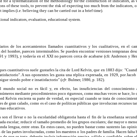
ed for a systematization of the methodology for the construction of indicators, as 
tions of these tools, to prevent the risk of expecting too much from the indicators, 
 implies (i.e. believing they can be carried out in a brief time).
ional indicators, evaluation, educational system.
darios de los acercamientos llamados cuantitativos y los cualitativos, en el 
s del hombre, parecen interminables. Se pueden encontrar versiones tempranas des
991 y 1993), y todavía en el XXI no parecen cerca de acabarse (cfr. Anderson y He
oques cuantitativos suele gustarles la cita de Lord Kelvin, que en 1883 dijo: "Cua
tisfactorio". A sus oponentes les gusta una réplica expresada, en 1929, por Jaco
igue siendo pobre e insatisfactorio" (
cfr
. Bulmer, 1986, p. 182).
 mundo social no es fácil y, en efecto, las insuficiencias del conocimiento 
 números mediante procedimientos poco rigurosos, como muchas veces se hace, lo qu
ord Kelvin encierra su parte de verdad, en especial cuando se trata de conocimien
es de gran calado, como es el caso de políticas públicas que involucran recursos t
emas educativos.
 son el llevar o no la escolaridad obligatoria hasta el fin de la enseñanza secund
rnada escolar; reducir el tamaño promedio de los grupos escolares; dar mayor o meno
nda lengua, entre otras. En estos casos, no pueden bastar como sustento las opin
s de las partes involucradas, como los maestros o los padres de familia. Hacen falta
la de que se trata, deberán incluir información precisa, válida y confiable, sobre e