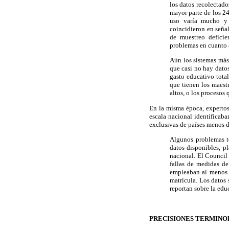
los datos recolectad
mayor parte de los 24
uso varía mucho y 
coincidieron en señal
de muestreo deficien
problemas en cuanto a
Aún los sistemas más
que casi no hay dato
gasto educativo tota
que tienen los maest
altos, o los procesos
En la misma época, expertos
escala nacional identificaba
exclusivas de países menos d
Algunos problemas té
datos disponibles, p
nacional. El Council 
fallas de medidas d
empleaban al menos d
matrícula. Los datos
reportan sobre la edu
PRECISIONES TERMINO