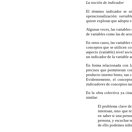
La noción de indicador
El término indicador se ut
operacionalización:
variabl
quiere explorar que adopta va
Algunas veces, las variables 
de variables como las de sexo
En otros casos, las variable
conceptos que se utilicen co
aspecto (variable)
nivel soc
un indicador de la variable a
En forma relacionada con la 
precisos que permitieran co
producto interno bruto, tan c
Evidentemente, el concepto
indicadores
de conceptos ta
En la obra colectiva ya cit
similar:
El problema clave de
interesan, sino que t
en saber si una pers
persona, y escuchar s
de ello podemos inferi