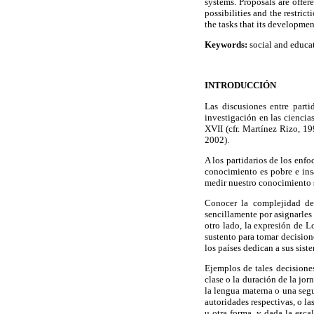
systems. Proposals are offer
possibilities and the restric
the tasks that its development
Keywords:
social and educat
INTRODUCCIÓN
Las discusiones entre parti
investigación en las ciencia
XVII (cfr. Martínez Rizo, 1
2002).
A los partidarios de los enf
conocimiento es pobre e insa
medir nuestro conocimiento s
Conocer la complejidad del
sencillamente por asignarles
otro lado, la expresión de L
sustento para tomar decision
los países dedican a sus sist
Ejemplos de tales decisiones
clase o la duración de la jo
la lengua materna o una segu
autoridades respectivas, o la
u otra forma, y dada la esca