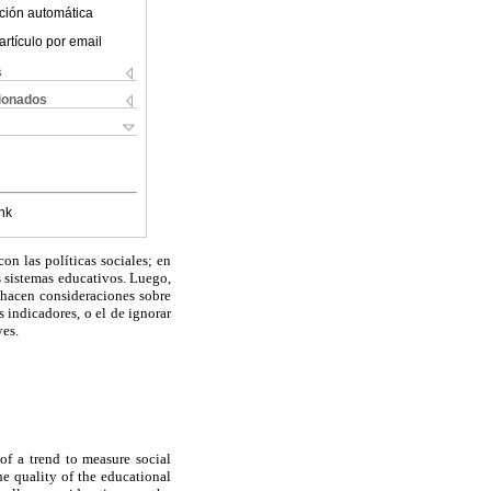
ción automática
artículo por email
s
cionados
nk
on las políticas sociales; en
s sistemas educativos. Luego,
 hacen consideraciones sobre
s indicadores, o el de ignorar
ves.
of a trend to measure social
he quality of the educational