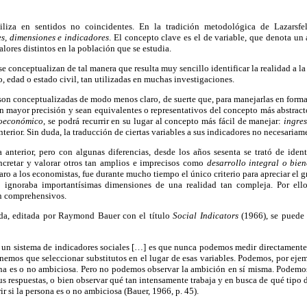
iliza en sentidos no coincidentes. En la tradición metodológica de Lazarsfe
es, dimensiones e indicadores
. El concepto clave es el de variable, que denota un 
lores distintos en la población que se estudia.
se conceptualizan de tal manera que resulta muy sencillo identificar la realidad a l
, edad o estado civil, tan utilizadas en muchas investigaciones.
s son conceptualizadas de modo menos claro, de suerte que, para manejarlas en forma 
n mayor precisión y sean equivalentes o representativos del concepto más abstracto.
ioeconómico
, se podrá recurrir en su lugar al concepto más fácil de manejar:
ingre
nterior. Sin duda, la traducción de ciertas variables a sus indicadores no necesariam
anterior, pero con algunas diferencias, desde los años sesenta se trató de ident
ncretar y valorar otros tan amplios e imprecisos como
desarrollo integral o bien
aro a los economistas, fue durante mucho tiempo el único criterio para apreciar el g
 ignoraba importantísimas dimensiones de una realidad tan compleja. Por ello,
n comprehensivos.
ada, editada por Raymond Bauer con el título
Social Indicators
(1966), se puede 
 un sistema de indicadores sociales […] es que nunca podemos medir directamente 
enemos que seleccionar substitutos en el lugar de esas variables. Podemos, por ejem
ona es o no ambiciosa. Pero no podemos observar la ambición en sí misma. Podemos
us respuestas, o bien observar qué tan intensamente trabaja y en busca de qué tipo de
r si la persona es o no ambiciosa (Bauer, 1966, p. 45).