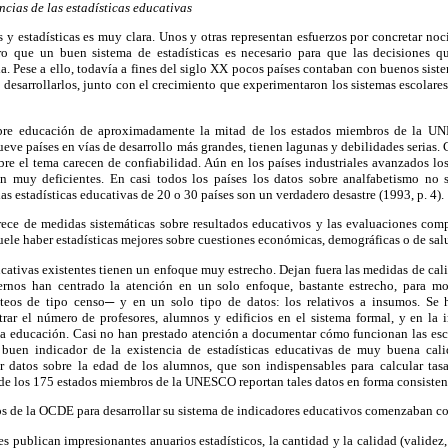
ncias de las estadísticas educativas
s y estadísticas es muy clara. Unos y otras representan esfuerzos por concretar noci
aro que un buen sistema de estadísticas es necesario para que las decisiones q
a. Pese a ello, todavía a fines del siglo XX pocos países contaban con buenos sistem
ra desarrollarlos, junto con el crecimiento que experimentaron los sistemas escolar
 sobre educación de aproximadamente la mitad de los estados miembros de la U
eve países en vías de desarrollo más grandes, tienen lagunas y debilidades serias
bre el tema carecen de confiabilidad. Aún en los países industriales avanzados lo
n muy deficientes. En casi todos los países los datos sobre analfabetismo no 
as estadísticas educativas de 20 o 30 países son un verdadero desastre (1993, p. 4).
rece de medidas sistemáticas sobre resultados educativos y las evaluaciones comp
suele haber estadísticas mejores sobre cuestiones económicas, demográficas o de sal
ducativas existentes tienen un enfoque muy estrecho. Dejan fuera las medidas de cal
ernos han centrado la atención en un solo enfoque, bastante estrecho, para mon
teos de tipo censo─ y en un solo tipo de datos: los relativos a insumos. Se 
trar el número de profesores, alumnos y edificios en el sistema formal, y en la 
la educación. Casi no han prestado atención a documentar cómo funcionan las es
 buen indicador de la existencia de estadísticas educativas de muy buena cali
r datos sobre la edad de los alumnos, que son indispensables para calcular tasa
e los 175 estados miembros de la UNESCO reportan tales datos en forma consistente
os de la OCDE para desarrollar su sistema de indicadores educativos comenzaban c
publican impresionantes anuarios estadísticos, la cantidad y la calidad (validez, 