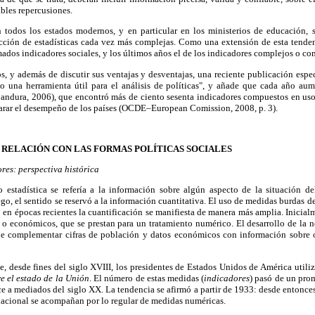
bles repercusiones.
n todos los estados modernos, y en particular en los ministerios de educación,
ucción de estadísticas cada vez más complejas. Como una extensión de esta tenden
amados indicadores sociales, y los últimos años el de los indicadores complejos o c
s, y además de discutir sus ventajas y desventajas, una reciente publicación especi
 una herramienta útil para el análisis de políticas", y añade que cada año aum
(Bandura, 2006), que encontró más de ciento sesenta indicadores compuestos en uso
rar el desempeño de los países (OCDE–European Comission, 2008, p. 3).
 RELACIÓN CON LAS FORMAS POLÍTICAS SOCIALES
ores: perspectiva histórica
o estadística se refería a la información sobre algún aspecto de la situación d
go, el sentido se reservó a la información cuantitativa. El uso de medidas burdas de
o en épocas recientes la cuantificación se manifiesta de manera más amplia. Inicialm
o económicos, que se prestan para un tratamiento numérico. El desarrollo de la 
 de complementar cifras de población y datos económicos con información sobre 
, desde fines del siglo XVIII, los presidentes de Estados Unidos de América utili
e el estado de la Unión
. El número de estas medidas (
indicadores
) pasó de un pro
ce a mediados del siglo XX. La tendencia se afirmó a partir de 1933: desde entonces
 nacional se acompañan por lo regular de medidas numéricas.