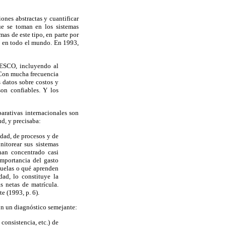
ones abstractas y cuantificar
ue se toman en los sistemas
as de este tipo, en parte por
es en todo el mundo. En 1993,
NESCO, incluyendo al
. Con mucha frecuencia
s datos sobre costos y
son confiables. Y los
arativas internacionales son
ud, y precisaba:
idad, de procesos y de
itorear sus sistemas
han concentrado casi
importancia del gasto
cuelas o qué aprenden
dad, lo constituye la
s netas de matrícula.
 (1993, p. 6).
on un diagnóstico semejante:
consistencia, etc.) de