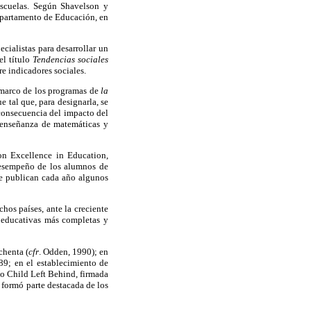
escuelas. Según Shavelson y
epartamento de Educación, en
cialistas para desarrollar un
el título
Tendencias sociales
re indicadores sociales.
l marco de los programas de
la
 tal que, para designarla, se
consecuencia del impacto del
a enseñanza de matemáticas y
on Excellence in Education,
desempeño de los alumnos de
e publican cada año algunos
hos países, ante la creciente
 educativas más completas y
chenta (
cfr
. Odden, 1990); en
89; en el establecimiento de
 No Child Left Behind, firmada
 formó parte destacada de los