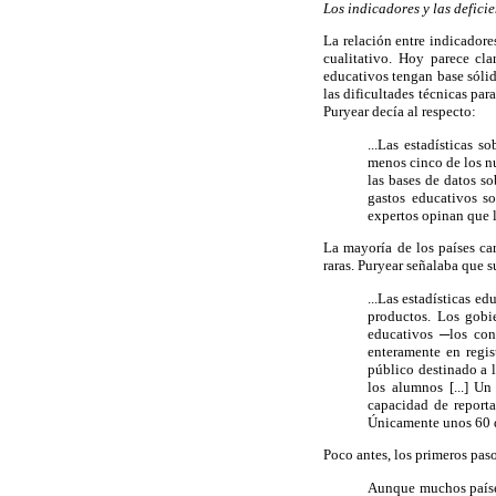
Los indicadores y las deficie
La relación entre indicadore
cualitativo. Hoy parece cl
educativos tengan base sólid
las dificultades técnicas pa
Puryear decía al respecto:
...Las estadísticas
menos cinco de los nu
las bases de datos so
gastos educativos so
expertos opinan que l
La mayoría de los países ca
raras. Puryear señalaba que 
...Las estadísticas e
productos. Los gobi
educativos ─los con
enteramente en regis
público destinado a 
los alumnos [...] Un
capacidad de reporta
Únicamente unos 60 d
Poco antes, los primeros pas
Aunque muchos países 