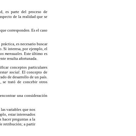
ld, es parte del proceso de
aspecto de la realidad que se
a que corresponden. Es el caso
práctica, es necesario buscar
 Si interesa, por ejemplo, el
sos mensuales
. Este último es
ente resulta afortunada.
ificar conceptos particulares
estar social
. El concepto de
rado de desarrollo de un país.
 se trató de concebir otros
encontrar una consideración
las variables que nos
plo, estar interesados
 hacer preguntas a la
 retribución; a partir