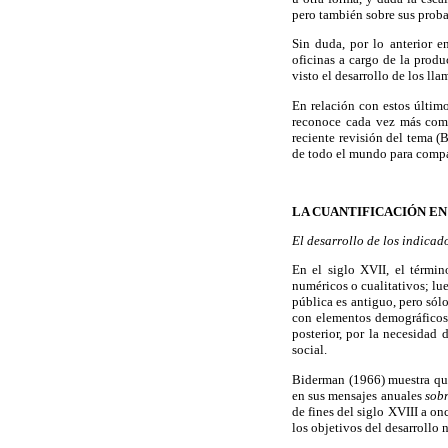
pero también sobre sus proba
Sin duda, por lo anterior e
oficinas a cargo de la prod
visto el desarrollo de los ll
En relación con estos último
reconoce cada vez más como
reciente revisión del tema 
de todo el mundo para compa
LA CUANTIFICACIÓN EN
El desarrollo de los indicad
En el siglo XVII, el términ
numéricos o cualitativos; lue
pública es antiguo, pero sól
con elementos demográficos 
posterior, por la necesidad
social.
Biderman (1966) muestra que
en sus mensajes anuales
sobr
de fines del siglo XVIII a on
los objetivos del desarrollo