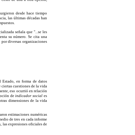
 surgieron desde hace tiempo
cia, las últimas décadas han
ompuestos.
alizada señala que "...se les
enta su número. Se cita una
 por diversas organizaciones
el Estado, en forma de datos
 ciertas cuestiones de la vida
ente, eso ocurrió en relación
noción de
indicador social
es
otras dimensiones de la vida
zaron estimaciones numéricas
medio de tres en cada informe
, las expresiones oficiales de