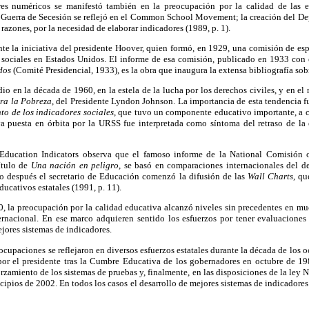
ores numéricos se manifestó también en la preocupación por la calidad de las 
la Guerra de Secesión se reflejó en el Common School Movement; la creación del D
s razones, por la necesidad de elaborar indicadores (1989, p. 1).
nte la iniciativa del presidente Hoover, quien formó, en 1929, una comisión de espe
s sociales en Estados Unidos. El informe de esa comisión, publicado en 1933 con 
dos
(Comité Presidencial, 1933), es la obra que inaugura la extensa bibliografía sob
dio en la década de 1960, en la estela de la lucha por los derechos civiles, y en e
ra la Pobreza
, del Presidente Lyndon Johnson. La importancia de esta tendencia fue
to de los indicadores sociales
, que tuvo un componente educativo importante, a 
 cuya puesta en órbita por la URSS fue interpretada como síntoma del retraso de l
Education Indicators observa que el famoso informe de la National Comisión 
ítulo de
Una nación en peligro
, se basó en comparaciones internacionales del 
ño después el secretario de Educación comenzó la difusión de las
Wall Charts
, qu
ducativos estatales (1991, p. 11).
0, la preocupación por la calidad educativa alcanzó niveles sin precedentes en muc
rnacional. En ese marco adquieren sentido los esfuerzos por tener evaluaciones
ejores sistemas de indicadores.
cupaciones se reflejaron en diversos esfuerzos estatales durante la década de los o
or el presidente tras la Cumbre Educativa de los gobernadores en octubre de 19
orzamiento de los sistemas de pruebas y, finalmente, en las disposiciones de la ley
ncipios de 2002. En todos los casos el desarrollo de mejores sistemas de indicadores