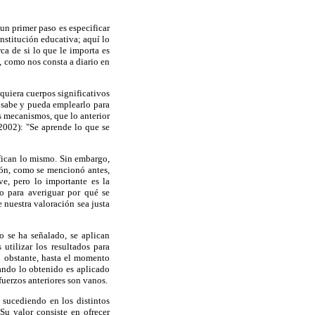
un primer paso es especificar
institución educativa; aquí lo
ca de si lo que le importa es
o, como nos consta a diario en
dquiera cuerpos significativos
e sabe y pueda emplearlo para
s mecanismos, que lo anterior
2002): "Se aprende lo que se
ican lo mismo. Sin embargo,
ión, como se mencionó antes,
ve, pero lo importante es la
do para averiguar por qué se
 nuestra valoración sea justa
o se ha señalado, se aplican
utilizar los resultados para
o obstante, hasta el momento
ando lo obtenido es aplicado
fuerzos anteriores son vanos.
 sucediendo en los distintos
Su valor consiste en ofrecer