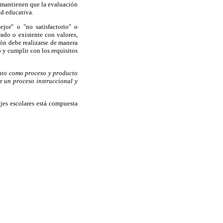
s mantienen que la evaluación
ad educativa.
jor" o "no satisfactorio" o
rado o existente con valores,
ión debe realizarse de manera
o y cumplir con los requisitos
anto como proceso y producto
e un proceso instruccional y
jes escolares está compuesta