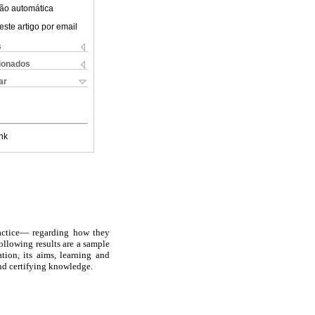
ão automática
este artigo por email
s
cionados
ar
nk
ractice— regarding how they
ollowing results are a sample
tion, its aims, learning and
and certifying knowledge.