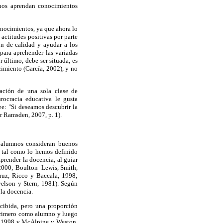
umnos aprendan conocimientos
conocimientos, ya que ahora lo
actitudes positivas por parte
ón de calidad y ayudar a los
 para aprehender las variadas
r último, debe ser situada, es
cimiento (García, 2002), y no
ación de una sola clase de
rocracia educativa le gusta
e: "Si deseamos descubrir la
r Ramsden, 2007, p. 1).
s alumnos consideran buenos
e tal como lo hemos definido
prender la docencia, al guiar
 2000; Boulton–Lewis, Smith,
ruz, Ricco y Baccala, 1998;
velson y Stern, 1981). Según
la docencia.
cibida, pero una proporción
, primero como alumno y luego
a, 1998 y McAlpine y Weston,