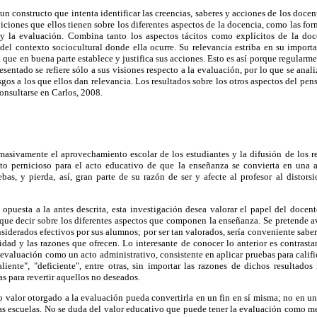
un constructo que intenta identificar las creencias, saberes y acciones de los docen
iciones que ellos tienen sobre los diferentes aspectos de la docencia, como las fo
, y la evaluación. Combina tanto los aspectos tácitos como explícitos de la doc
del contexto sociocultural donde ella ocurre. Su relevancia estriba en su import
a que en buena parte establece y justifica sus acciones. Esto es así porque regular
sentado se refiere sólo a sus visiones respecto a la evaluación, por lo que se anali
asgos a los que ellos dan relevancia. Los resultados sobre los otros aspectos del p
onsultarse en Carlos, 2008.
 masivamente el aprovechamiento escolar de los estudiantes y la difusión de los 
cto pernicioso para el acto educativo de que la enseñanza se convierta en una a
as, y pierda, así, gran parte de su razón de ser y afecte al profesor al distors
 opuesta a la antes descrita, esta investigación desea valorar el papel del doce
ue decir sobre los diferentes aspectos que componen la enseñanza. Se pretende ave
siderados efectivos por sus alumnos; por ser tan valorados, sería conveniente saber
ridad y las razones que ofrecen. Lo interesante de conocer lo anterior es contrasta
 evaluación como un acto administrativo, consistente en aplicar pruebas para califi
liente", "deficiente", entre otras, sin importar las razones de dichos resultado
s para revertir aquellos no deseados.
 valor otorgado a la evaluación pueda convertirla en un fin en sí misma; no en un
ras escuelas. No se duda del valor educativo que puede tener la evaluación como m