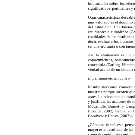
información sobre los efect
significativos, pertinentes y 
Otras características deseabl
más valorado es el dominio t
del estudiante. Una buena e
estudiantes a cumplirlos (Ca
cualidades de los resultados 
decir, evaluar a los alumnos
ser una arbitraria o con tare
Así, la evaluación es un 
conocimientos, básicamente
concebirla (Darling–Hammond
verdad acerca de un sistema 
El pensamiento didáctico
Resulta necesario conocer 
maestros porque sienten que
antes. La relevancia de estu
y justificar las acciones d
McCrindle, Burnett y Campb
Elizalde, 2002; García, 200
Goodyear y Hativa (2002) y 
¿Cómo se formó este pensam
mayor es el resultado de las
como docente. Este conjunto