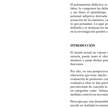
El pensamiento didáctico es 
labor; lo componen las defin
y sus fines, el aprendizaje
personal subjetiva derivada 
actuación de los maestros, y
lo que pensamos. Lo aquí pre
definirla y se destacan los r
en la investigación pueden c
INTRODUCCIÓN
El interés actual en valorar
escuela, puede tener el efe
alumnos a pasar dichas prueb
funciones.
Por ello, en una perspectiva
educación que tiene mucho q
evaluación de profesores con
evaluativa ellos le dan prio
prevaleciente de concebir la
en categorías como "sobresa
medidas correctivas necesaria
Preocupa que este desmedido
sucede en realidad en nuest