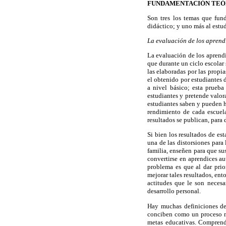
FUNDAMENTACIÓN TEÓ
Son tres los temas que fund
didáctico; y uno más al estud
La evaluación de los aprend
La evaluación de los aprendi
que durante un ciclo escola
las elaboradas por las propi
el obtenido por estudiantes 
a nivel básico; esta prueba
estudiantes y pretende valora
estudiantes saben y pueden ha
rendimiento de cada escuela
resultados se publican, para 
Si bien los resultados de es
una de las distorsiones para
familia, enseñen para que su
convertirse en aprendices au
problema es que al dar prio
mejorar tales resultados, en
actitudes que le son neces
desarrollo personal.
Hay muchas definiciones de 
conciben como un proceso med
metas educativas. Comprende