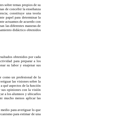
tes sobre temas propios de su
rmas de concebir la enseñanza
encia; constituye una teoría
ante papel para determinar la
mente actuamos de acuerdo con
zan las diferentes maneras de
ensamiento didáctico obtenidos
resultados obtenidos por cada
ctividad para preparar a los
ionar su labor y enajenar sus
nte como un profesional de la
riguar las visiones sobre la
 a qué aspectos de la función
r sus opiniones con la visión
car a los alumnos y ubicarlos
s ni mucho menos aplicar las
 medio para averiguar lo que
ecanismo para estimar de una