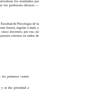
revalorar los resultados por
ue los profesores eficaces —
a Facultad de Psicología de la
como bueno, regular o malo y
a cinco docentes; por eso, no
guientes criterios en orden de
n los primeros cuatro
 y se dio prioridad a