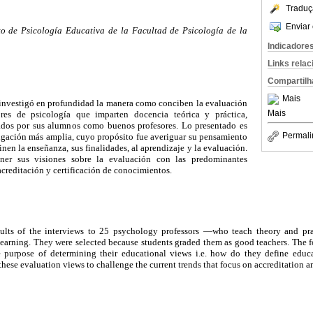
Traduç
Enviar 
o de Psicología Educativa de la Facultad de Psicología de la
Indicadore
Links rela
Compartilh
Mais
e investigó en profundidad la manera como conciben la evaluación
Mais
res de psicología que imparten docencia teórica y práctica,
rados por sus alumnos como buenos profesores. Lo presentado es
Permali
tigación más amplia, cuyo propósito fue averiguar su pensamiento
inen la enseñanza, sus finalidades, al aprendizaje y la evaluación.
oner sus visiones sobre la evaluación con las predominantes
acreditación y certificación de conocimientos.
results of the interviews to 25 psychology professors —who teach theory and p
learning. They were selected because students graded them as good teachers. The f
 purpose of determining their educational views i.e. how do they define educa
these evaluation views to challenge the current trends that focus on accreditation 