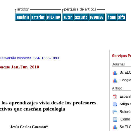
Serviços P
033
versão impressa
ISSN
1665-109X
Journal
paque Jan./Jun. 2010
SciELO
Google
Artigo
Espanh
los aprendizajes vista desde los profesores
Artigo
ctivos que enseñan psicología
Referên
Como c
Jesús Carlos Guzmán*
SciELO