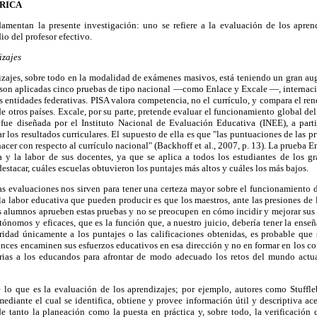
RICA
amentan la presente investigación: uno se refiere a la evaluación de los apren
io del profesor efectivo.
izajes
zajes, sobre todo en la modalidad de exámenes masivos, está teniendo un gran aug
r son aplicadas cinco pruebas de tipo nacional —como Enlace y Excale —, intern
as entidades federativas. PISA valora competencia, no el currículo, y compara el r
de otros países. Excale, por su parte, pretende evaluar el funcionamiento global d
 fue diseñada por el Instituto Nacional de Evaluación Educativa (INEE), a part
r los resultados curriculares. El supuesto de ella es que "las puntuaciones de las 
cer con respecto al currículo nacional" (Backhoff et al., 2007, p. 13). La prueba Enl
 y la labor de sus docentes, ya que se aplica a todos los estudiantes de los g
destacar, cuáles escuelas obtuvieron los puntajes más altos y cuáles los más bajos.
tas evaluaciones nos sirven para tener una certeza mayor sobre el funcionamiento 
 la labor educativa que pueden producir es que los maestros, ante las presiones de l
s alumnos aprueben estas pruebas y no se preocupen en cómo incidir y mejorar sus
tónomos y eficaces, que es la función que, a nuestro juicio, debería tener la enseñ
ridad únicamente a los puntajes o las calificaciones obtenidas, es probable que
tonces encaminen sus esfuerzos educativos en esa dirección y no en formar en los 
arias a los educandos para afrontar de modo adecuado los retos del mundo actua
lo que es la evaluación de los aprendizajes; por ejemplo, autores como Stuffl
iante el cual se identifica, obtiene y provee información útil y descriptiva ace
 tanto la planeación como la puesta en práctica y, sobre todo, la verificación