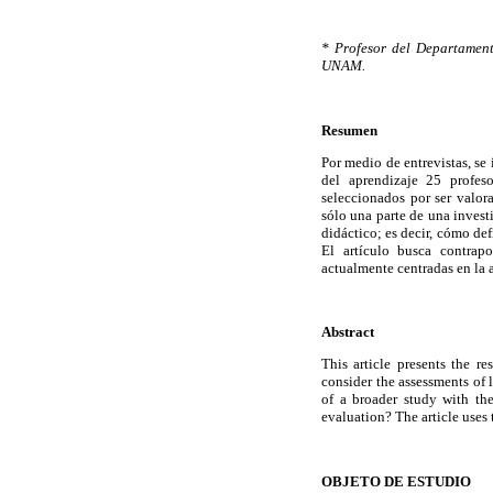
* Profesor del Departament
UNAM.
Resumen
Por medio de entrevistas, s
del aprendizaje 25 profeso
seleccionados por ser valo
sólo una parte de una inves
didáctico; es decir, cómo def
El artículo busca contrap
actualmente centradas en la 
Abstract
This article presents the 
consider the assessments of 
of a broader study with the
evaluation? The article uses 
OBJETO DE ESTUDIO