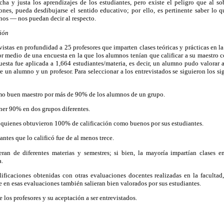
ha y justa los aprendizajes de los estudiantes, pero existe el peligro que al sob
ones, pueda desdibujarse el sentido educativo; por ello, es pertinente saber lo q
nos — nos puedan decir al respecto.
ción
vistas en profundidad a 25 profesores que imparten clases teóricas y prácticas en l
medio de una encuesta en la que los alumnos tenían que calificar a su maestro 
esta fue aplicada a 1,664 estudiantes/materia, es decir, un alumno pudo valorar 
e un alumno y un profesor. Para seleccionar a los entrevistados se siguieron los si
mo buen maestro por más de 90% de los alumnos de un grupo.
ener 90% en dos grupos diferentes.
a quienes obtuvieron 100% de calificación como buenos por sus estudiantes.
antes que lo calificó fue de al menos trece.
ran de diferentes materias y semestres; si bien, la mayoría impartían clases e
a.
alificaciones obtenidas con otras evaluaciones docentes realizadas en la facultad,
 en esas evaluaciones también salieran bien valorados por sus estudiantes.
 los profesores y su aceptación a ser entrevistados.