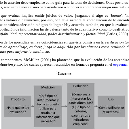
do lo anterior debe emplearse como guía para la toma de decisiones. Otras postura
os, sino ser un mecanismo para ayudarnos a conocer y comprender mejor una realid
que evaluar implica emitir juicios de valor; juzgamos si algo es "bueno", "me
rtos valores o parámetros; por eso, conlleva siempre la comparación de lo encont
 se considera adecuado o digno de lograr. Hay acuerdo, también, en que la evaluac
copilación de información ha de valerse tanto de lo cuantitativo como lo cualitativ
nfiabilidad, representatividad, poder discriminatorio y factibilidad
(Carlos, 2009).
ión de los aprendizajes hay coincidencias en que ésta consiste en la
verificación t
nes de aprendizaje; es decir, juzga lo adquirido por los alumnos como resultado d
tante para mejorar la enseñanza.
 y componentes, McMillan (2001) ha planteado que la evaluación de los aprendiza
aluación y uso
, los cuales aparecen resumidos en forma de pregunta en el
esquema
.