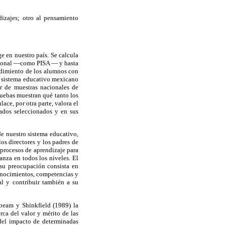
dizajes; otro al pensamiento
e en nuestro país. Se calcula
acional —como PISA — y hasta
endimiento de los alumnos con
el sistema educativo mexicano
ir de muestras nacionales de
pruebas muestran qué tanto los
ace, por otra parte, valora el
rados seleccionados y en sus
de nuestro sistema educativo,
os directores y los padres de
 procesos de aprendizaje para
anza en todos los niveles. El
 su preocupación consista en
conocimientos, competencias y
l y contribuir también a su
ebeam y Shinkfield (1989) la
rca del valor y mérito de las
 del impacto de determinadas