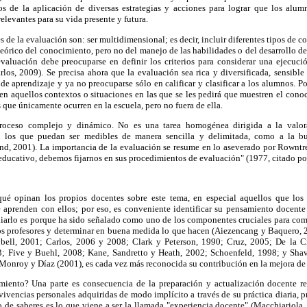
os de la aplicación de diversas estrategias y acciones para lograr que los al
relevantes para su vida presente y futura.
es de la evaluación son: ser multidimensional; es decir, incluir diferentes tipos de 
eórico del conocimiento, pero no del manejo de las habilidades o del desarrollo de 
valuación debe preocuparse en definir los criterios para considerar una ejecuci
rlos, 2009). Se precisa ahora que la evaluación sea rica y diversificada, sensible
de aprendizaje y ya no preocuparse sólo en calificar y clasificar a los alumnos. Po
 en aquellos contextos o situaciones en las que se les pedirá que muestren el cono
as que únicamente ocurren en la escuela, pero no fuera de ella.
proceso complejo y dinámico. No es una tarea homogénea dirigida a la valor
 los que puedan ser medibles de manera sencilla y delimitada, como a la bu
, 2001). La importancia de la evaluación se resume en lo aseverado por Rowntre
educativo, debemos fijarnos en sus procedimientos de evaluación" (1977, citado po
qué opinan los propios docentes sobre este tema, en especial aquellos que lo
 aprenden con ellos; por eso, es conveniente identificar su pensamiento docent
diarlo es porque ha sido señalado como uno de los componentes cruciales para com
e los profesores y determinar en buena medida lo que hacen (Aiezencang y Baquero,
ell, 2001; Carlos, 2006 y 2008; Clark y Peterson, 1990; Cruz, 2005; De la C
3; Five y Buehl, 2008; Kane, Sandretto y Heath, 2002; Schoenfeld, 1998; y Sha
Monroy y Díaz (2001), es cada vez más reconocida su contribución en la mejora de 
iento? Una parte es consecuencia de la preparación y actualización docente re
 vivencias personales adquiridas de modo implícito a través de su práctica diaria
 de saberes es lo que viene a ser la llamada "experiencia docente" (Macchiariol