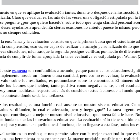
to en que se aplique la evaluación (antes, durante o después de la instrucción), 
lizarla. Claro que evaluar es, las más de las veces, una obligación estipulada por la 
se pregunte ¿por qué quiero hacerlo?, sobre todo que tenga claridad personal acer
 desea ayudarlos a aprender. En ciertas ocasiones, lo anterior parece lo mismo, per
es no siempre coinciden.
e la enseñanza y la evaluación consiste en que la primera busca que el estudiante a
 la comprensión; esto es, ser capaz de realizar un manejo personalizado de lo qu
as situaciones, mientras que la segunda persigue verificar, por medio de diferente
ncia de cumplir de forma apropiada la tarea evaluativa es estipulada por Weimer (
 de este
esquema
son confundidas a menudo, ya que para muchos educadores signif
r simplemente nos da un número o una cantidad, pero eso no es evaluar; la evaluac
 valor sobre los resultados; es pronunciarse sobre lo encontrado. El número sir
s de los factores que inciden, tanto positiva como negativamente, en el resulta
es y tomar medidas al respecto, además de considerar estos factores de tal modo que
n o contexto donde se da la enseñanza.
de los resultados, es una función casi ausente en nuestro sistema educativo. Com
ados se difunden, lo cual es adecuado, pero y luego ¿qué? La tarea urgente es 
as que contribuyan a mejorar nuestro nivel educativo, que buena falta le hace. N
ara fundamentar las innovaciones educativas. La evaluación sólo tiene sentido cu
 mejorar y mantener aquello que sí funciona; de no llegarse a esta fase, todos los es
evaluación es un medio que nos permite saber con la mejor exactitud lo que está
; es una herramienta para conocer con la mayor precisión posible una realidad. 