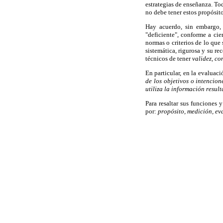
estrategias de enseñanza. To
no debe tener estos propósit
Hay acuerdo, sin embargo, 
"deficiente", conforme a cie
normas o criterios de lo que
sistemática, rigurosa y su re
técnicos de tener
validez, co
En particular, en la evaluac
de los objetivos o intencio
utiliza la información resul
Para resaltar sus funciones
por:
propósito, medición, ev