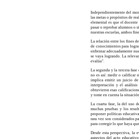
Independientemente del momen
las metas o propósitos de rea
elemental es que el docente 
pasar o reprobar alumnos o si
nuestras escuelas, ambos fin
La relación entre los fines d
de conocimientos para lograr
enfrentar adecuadamente nuev
se vaya logrando. La releva
evalúa".
La segunda y la tercera fase
no es así: medir o califica
implica emitir un juicio de
interpretación y el análisi
obtuvieron esas calificacion
y tome en cuenta la situació
La cuarta fase, la del uso 
muchas pruebas y los result
proponer políticas educativ
rara vez son considerados p
para corregir lo que haya que
Desde esta perspectiva, la 
aspectos del acto educativo