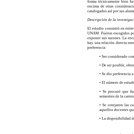
forma técnicamente bien hec
encima de otras consideraci
catalogados así por sus alum
Descripción de la investiga
El estudio consistió en entre
UNAM. Fueron escogidos por 
exponer sus razones. La encu
hay una relación directa entr
preferencia:
• Ser considerado co
• De ser posible, obt
• Se dio preferencia 
• El número de estudi
• Se procuró que fue
semestres de la carrer
• Se cotejaron las c
aquellos docentes que
• La disponibilidad de