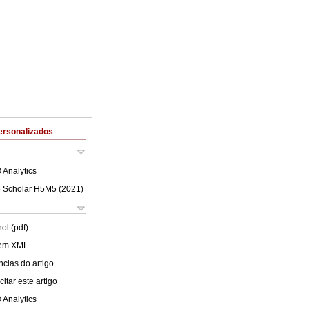
ersonalizados
 Analytics
 Scholar H5M5 (
2021
)
ol (pdf)
 em XML
cias do artigo
itar este artigo
 Analytics