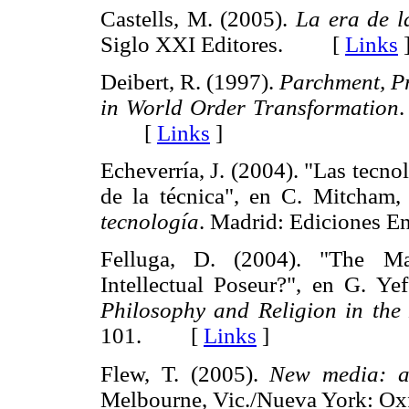
Castells, M. (2005).
La era de l
Siglo XXI Editores. [
Links
Deibert, R. (1997).
Parchment, P
in World Order Transformation
.
[
Links
]
Echeverría, J. (2004). "Las tecno
de la técnica", en C. Mitcham,
tecnología
. Madrid: Ediciones
Felluga, D. (2004). "The Ma
Intellectual Poseur?", en G. Yef
Philosophy and Religion in the
101. [
Links
]
Flew, T. (2005).
New media: a
Melbourne, Vic./Nueva York: O