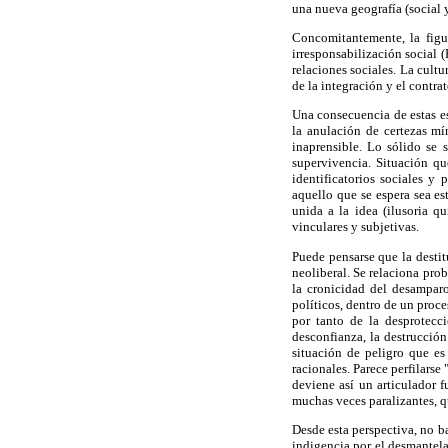
una nueva geografía (social 
Concomitantemente, la figur
irresponsabilización social 
relaciones sociales. La cult
de la integración y el contra
Una consecuencia de estas es
la anulación de certezas mí
inaprensible. Lo sólido se 
supervivencia. Situación qu
identificatorios sociales y 
aquello que se espera sea es
unida a la idea (ilusoria q
vinculares y subjetivas.
Puede pensarse que la desti
neoliberal. Se relaciona pro
la cronicidad del desamparo
políticos, dentro de un proc
por tanto de la desprotecci
desconfianza, la destrucción
situación de peligro que es
racionales. Parece perfilarse
deviene así un articulador 
muchas veces paralizantes, qu
Desde esta perspectiva, no b
indigencia por el desmantela