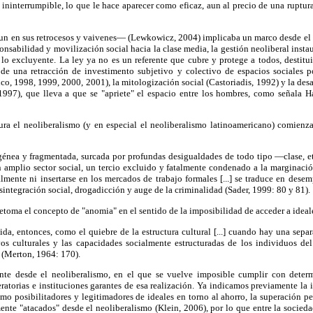
 ininterrumpible, lo que le hace aparecer como eficaz, aun al precio de una ruptura
aun en sus retrocesos y vaivenes— (Lewkowicz, 2004) implicaba un marco desde el c
ponsabilidad y movilización social hacia la clase media, la gestión neoliberal insta
y lo excluyente. La ley ya no es un referente que cubre y protege a todos, destitu
e una retracción de investimento subjetivo y colectivo de espacios sociales p
co, 1998, 1999, 2000, 2001), la mitologización social (Castoriadis, 1992) y la desa
 1997), que lleva a que se "apriete" el espacio entre los hombres, como señala
ra el neoliberalismo (y en especial el neoliberalismo latinoamericano) comienz
énea y fragmentada, surcada por profundas desigualdades de todo tipo —clase, etn
un amplio sector social, un tercio excluido y fatalmente condenado a la marginaci
almente ni insertarse en los mercados de trabajo formales [...] se traduce en dese
integración social, drogadicción y auge de la criminalidad (Sader, 1999: 80 y 81).
retoma el concepto de "anomia" en el sentido de la imposibilidad de acceder a idea
da, entonces, como el quiebre de la estructura cultural [...] cuando hay una separ
os culturales y las capacidades socialmente estructuradas de los individuos de
 (Merton, 1964: 170).
ente desde el neoliberalismo, en el que se vuelve imposible cumplir con determ
atorias e instituciones garantes de esa realización. Ya indicamos previamente la 
mo posibilitadores y legitimadores de ideales en torno al ahorro, la superación pers
ente "atacados" desde el neoliberalismo (Klein, 2006), por lo que entre la sociedad