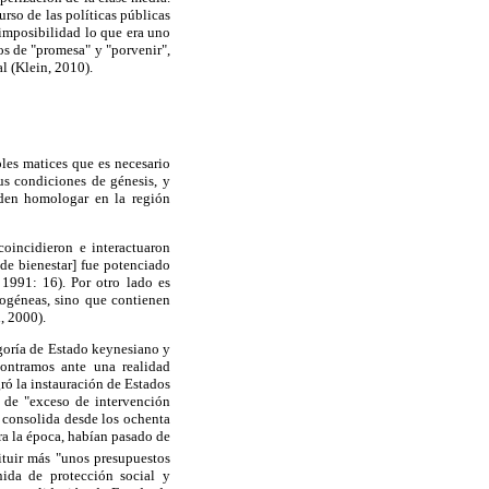
rso de las políticas públicas
imposibilidad lo que era uno
os de "promesa" y "porvenir",
l (Klein, 2010).
les matices que es necesario
us condiciones de génesis, y
eden homologar en la región
oincidieron e interactuaron
de bienestar] fue potenciado
 1991: 16). Por otro lado es
ogéneas, sino que contienen
, 2000).
tegoría de Estado keynesiano y
contramos ante una realidad
ró la instauración de Estados
r de "exceso de intervención
e consolida desde los ochenta
ara la época, habían pasado de
ituir más "unos presupuestos
ida de protección social y