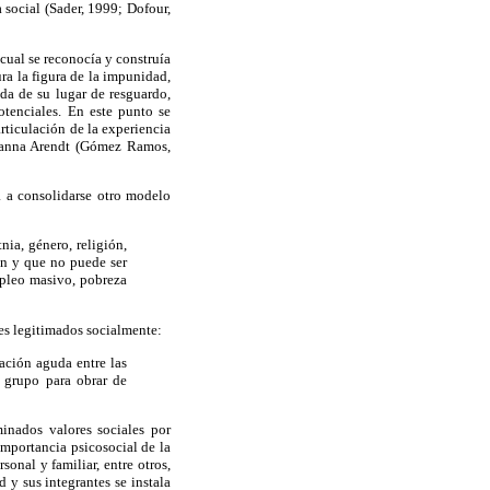
 social (Sader, 1999; Dofour,
ual se reconocía y construía
ura la figura de la impunidad,
ida de su lugar de resguardo,
otenciales. En este punto se
rticulación de la experiencia
 Hanna Arendt (Gómez Ramos,
a a consolidarse otro modelo
ia, género, religión,
ón y que no puede ser
mpleo masivo, pobreza
les legitimados socialmente:
ación aguda entre las
l grupo para obrar de
inados valores sociales por
importancia psicosocial de la
onal y familiar, entre otros,
 y sus integrantes se instala