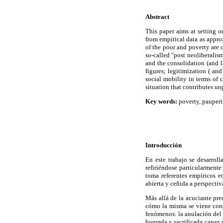
Abstract
This paper aims at setting o
from empirical data as appro
of the poor and poverty are 
so-called "post neoliberalism
and the consolidation (and la
figures; legitimization ( and
social mobility in terms of 
situation that contributes un
Key words:
poverty, pauperi
Introducción
En este trabajo se desarrol
refiriéndose particularmente
toma referentes empíricos e
abierta y ceñida a perspectiv
Más allá de la acuciante pre
cómo la misma se viene con
fenómenos: la anulación del
honrada y sacrificada capaz 