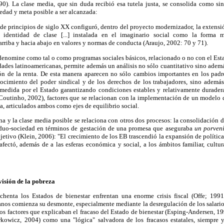
90). La clase media, que sin duda recibió esa tutela justa, se consolida como si
edad y meta posible a ser alcanzada:
 de principios de siglo XX configuró, dentro del proyecto modernizador, la extensi
 identidad de clase [...] instalada en el imaginario social como la forma m
rriba y hacia abajo en valores y normas de conducta (Araujo, 2002: 70 y 71).
e denomine como tal o como programas sociales básicos, relacionado o no con el Es
idades latinoamericanas, permite además un análisis no sólo cuantitativo sino ademá
ción de la renta. De esta manera aparecen no sólo cambios importantes en los padr
onocimiento del poder sindical y de los derechos de los trabajadores, sino ademá
dida por el Estado garantizando condiciones estables y relativamente duradera
 Coutinho, 2002), factores que se relacionan con la implementación de un modelo 
a, articulados ambos como ejes de equilibrio social.
a y la clase media posible se relaciona con otros dos procesos: la consolidación 
viduo-sociedad en términos de gestación de una promesa que aseguraba
un porven
jetivo (Klein, 2006): "El crecimiento de los EB trascendió la expansión de política
fectó, además de a las esferas económica y social, a los ámbitos familiar, cultur
visión de la pobreza
chenta los Estados de bienestar enfrentan una enorme crisis fiscal (Offe; 1991
nos comienza su desmonte, especialmente mediante la desregulación de los salarios 
os factores que explicaban el fracaso del Estado de bienestar (Esping-Andersen, 199
kowicz, 2004) como una "lógica" salvadora de los fracasos estatales, siempre y