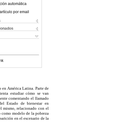
ción automática
artículo por email
s
cionados
nk
o en América Latina. Parte de
ntenta estudiar cómo se van
emente comentando el llamado
 del Estado de bienestar en
el mismo, relacionado con el
ero como modelo de la pobreza
parición en el escenario de la