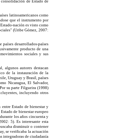
a consolidación de Estado de
países latinoamericanos como
éndose que el instrumento por
el Estado-nación es visto como
sociales" (Uribe Gómez, 2007:
 países desarrollados-países
lusivamente producto de una
s movimientos sociales y sus
l, algunos autores destacan
co de la instauración de la
ile, Uruguay y Brasil, países
omo Nicaragua, El Salvador,
or su parte Filgueira (1998)
xcluyentes, incluyendo otros
 entre Estado de bienestar y
 Estado de bienestar europeo
 durante los años cincuenta y
002: 5). Es interesante esta
 buscaba disminuir o contener
ay, se verificaba la actuación
cas integradoras de ciudadanía