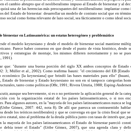
en el cambio abrupto que el neoliberalismo impuso al Estado de bienestar y al decu
 quizá una de las herencias más preocupantes del neoliberalismo: implantar como 
os del Estado de bienestar: desarrollar un modelo de contrato social que en términ
nso social como forma relevante de lazo social, sea fácticamente o como ideal socia
e bienestar en Latinoamérica: un estatus heterogéneo y problemático
sde el modelo keynesiano y desde el modelo de bienestar social mantiene múltip
mericano. Parece haber consenso en que desde el punto de vista histórico, desde s
tivos y estrategias de montaje, los mismos difieren notoriamente y no se pu
., 1991).
ar que: "durante una buena porción del siglo XX ambos conceptos de Estado c
: 3; Müller et al., 2002). Como reafirma Isauni: "el crecimiento del EB [Estado 
o económico [la keynesiana] que brindó las bases materiales para ello" (Isuani,
s, Estado de bienestar y Estado keynesiano no son en sí tampoco categorías hom
tructurales, tanto como políticas (Offe, 1991; Rivera Urrutia, 1988; Esping-Andersen
scutir, aunque sea brevemente, si es o no pertinente la aplicación general de la ca
ación con la organización estatal de los países latinoamericanos, o si nos en
es. Para algunos autores, en la "mayoría de los países latinoamericanos nunca se log
" (Uribe Gómez, 2007: 442, nota 8). De allí que parezca un contrasentido habla
a desde los teóricos neoliberales) y que se convenga en que la crisis fiscal que s
ivo estatal, sino al problema de la deuda pública junto con tasas de interés que, p
 la mayoría de los países latinoamericanos el Estado de bienestar pareció const
e debía tener el Estado" (Uribe Gómez, 2007), que una agenda clara y defin