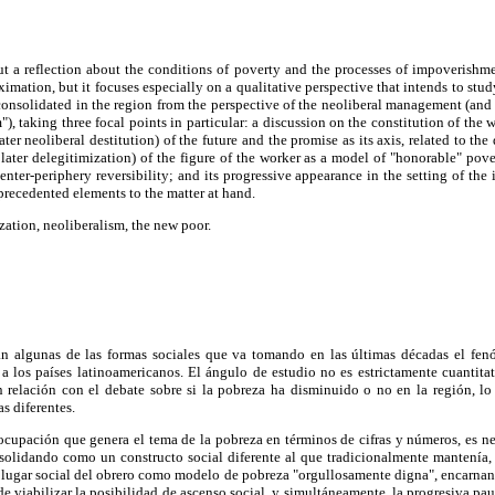
ut a reflection about the conditions of poverty and the processes of impoverishmen
ximation, but it focuses especially on a qualitative perspective that intends to stu
consolidated in the region from the perspective of the neoliberal management (an
"), taking three focal points in particular: a discussion on the constitution of the 
ter neoliberal destitution) of the future and the promise as its axis, related to th
 later delegitimization) of the figure of the worker as a model of "honorable" pove
center-periphery reversibility; and its progressive appearance in the setting of the
precedented elements to the matter at hand.
zation, neoliberalism, the new poor.
lan algunas de las formas sociales que va tomando en las últimas décadas el f
 a los países latinoamericanos. El ángulo de estudio no es estrictamente cuantita
n relación con el debate sobre si la pobreza ha disminuido o no en la región, lo
as diferentes.
ocupación que genera el tema de la pobreza en términos de cifras y números, es ne
solidando como un constructo social diferente al que tradicionalmente mantení
 lugar social del obrero como modelo de pobreza "orgullosamente digna", encarnand
de viabilizar la posibilidad de ascenso social, y simultáneamente, la progresiva pau