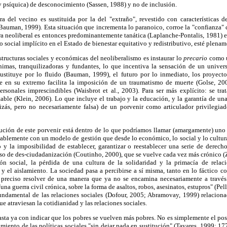
y psíquica) de desconocimiento (Sassen, 1988) y no de inclusión.
a del vecino es sustituida por la del "extraño", revestido con características d
(Bauman, 1999). Esta situación que incrementa lo paranoico, corroe la "confianza
ura neoliberal es entonces predominantemente tanática (Laplanche-Pontalis, 1981) e
to social implícito en el Estado de bienestar equitativo y redistributivo, esté plen
tructuras sociales y económicas del neoliberalismo es instaurar lo
precario
como u
nimas, tranquilizadoras y fundantes, lo que incentiva la sensación de un univer
sustituye por lo fluido (Bauman, 1999), el futuro por lo inmediato, los proyecto
e en su extremo facilita la imposición de un traumatismo de muerte (Golse, 20
personales imprescindibles (Waisbrot et al., 2003). Para ser más explícito: se tra
table (Klein, 2006). Lo que incluye el trabajo y la educación, y la garantía de un
uizás, pero no necesariamente falsa) de un porvenir como articulador privilegiado
tución de este porvenir está dentro de lo que podríamos llamar (amargamente) uno 
bablemente con un modelo de gestión que desde lo económico, lo social y lo cultu
 y la imposibilidad de establecer, garantizar o reestablecer una serie de derecho
eso de des-ciudadanización (Coutinho, 2000), que se vuelve cada vez más crónico 
ón social, la pérdida de una cultura de la solidaridad y la primacía de relac
 y el aislamiento. La sociedad pasa a percibirse a sí misma, tanto en lo fáctico 
 preciso resolver de una manera que ya no se encamina necesariamente a través d
 "una guerra civil crónica, sobre la forma de asaltos, robos, asesinatos, estupros" (Pe
fundamental de las relaciones sociales (Dofour, 2005; Abramovay, 1999) relacionad
e atraviesan la cotidianidad y las relaciones sociales.
asta ya con indicar que los pobres se vuelven más pobres. No es simplemente el posi
miento de las políticas sociales "sin dejar nada en sustitución" (Tavares, 1999: 17