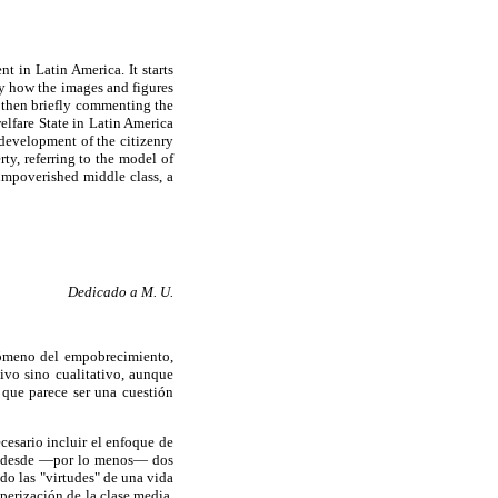
t in Latin America. It starts
dy how the images and figures
d then briefly commenting the
welfare State in Latin America
e development of the citizenry
rty, referring to the model of
 impoverished middle class, a
Dedicado a M. U.
enómeno del empobrecimiento,
tivo sino cualitativo, aunque
 que parece ser una cuestión
cesario incluir el enfoque de
a, desde —por lo menos— dos
o las "virtudes" de una vida
perización de la clase media.