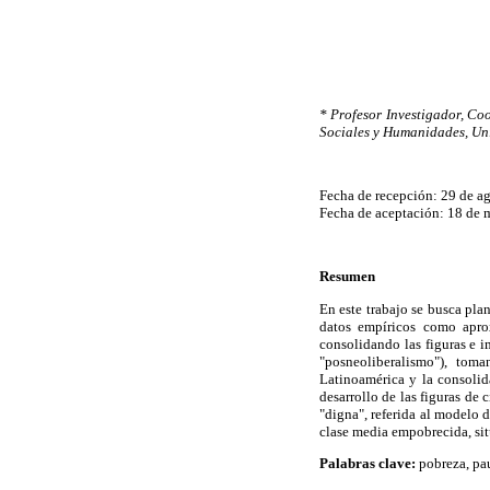
* Profesor Investigador, Co
Sociales y Humanidades, Un
Fecha de recepción: 29 de a
Fecha de aceptación: 18 de
Resumen
En este trabajo se busca pla
datos empíricos como aprox
consolidando las figuras e 
"posneoliberalismo"), toma
Latinoamérica y la consolid
desarrollo de las figuras de
"digna", referida al modelo d
clase media empobrecida, sit
Palabras clave:
pobreza, pau