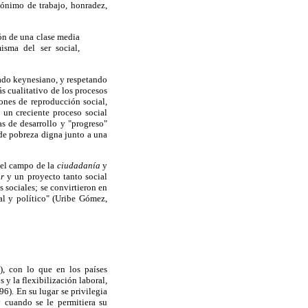
nónimo de trabajo, honradez,
ón de una clase media
isma del ser social,
tado keynesiano, y respetando
s cualitativo de los procesos
ones de reproducción social,
s un creciente proceso social
s de desarrollo y "progreso"
de pobreza digna junto a una
del campo de la
ciudadanía
y
ir
y un proyecto tanto social
s sociales; se convirtieron en
al y político" (Uribe Gómez,
), con lo que en los países
y la flexibilización laboral,
6). En su lugar se privilegia
 cuando se le permitiera su