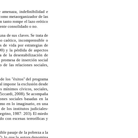
e amenaza, indefinibilidad e
" como metaorganizador de las
n tanto rompe el lazo erótico
amente consolidado o no.
na de sus claves. Se trata de
so caótico, incomprensible o
s de vida por estrategias de
00) y la pérdida de aspectos
ta de la desestabilización de
a promesa de inserción social
 de las relaciones sociales,
de los "éxitos" del programa
ral impone la exclusión desde
s mínimos cívicos, sociales,
(Ziccardi, 2008). Se acompaña
iones sociales basadas en la
como en lo imaginario, en una
e los institutos judiciales-
llegrino, 1987: 203). El miedo
o con escenas terroríficas y
ble pasaje de la pobreza a la
7), lo que la autora denomina