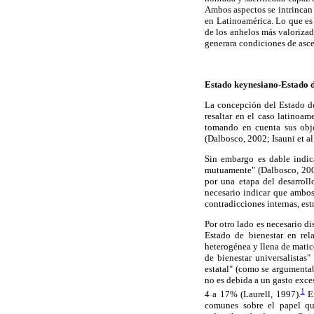
Ambos aspectos se intrincan 
en Latinoamérica. Lo que es
de los anhelos más valorizad
generara condiciones de asce
Estado keynesiano-Estado d
La concepción del Estado de
resaltar en el caso latinoa
tomando en cuenta sus obje
(Dalbosco, 2002; Isauni et al
Sin embargo es dable indic
mutuamente" (Dalbosco, 2002
por una etapa del desarroll
necesario indicar que ambo
contradicciones internas, es
Por otro lado es necesario di
Estado de bienestar en rel
heterogénea y llena de matic
de bienestar universalistas
estatal" (como se argumentab
no es debida a un gasto exces
1
4 a 17% (Laurell, 1997).
En
comunes sobre el papel qu