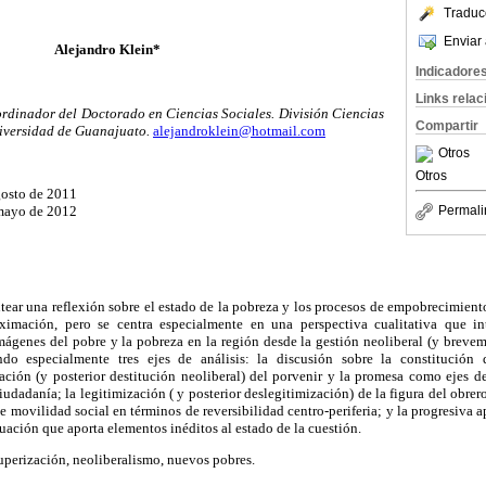
Traduc
Enviar 
Alejandro Klein*
Indicadore
Links rela
ordinador del Doctorado en Ciencias Sociales. División Ciencias
Compartir
iversidad de Guanajuato.
alejandroklein@hotmail.com
Otros
Otros
gosto de 2011
 mayo de 2012
Permali
ntear una reflexión sobre el estado de la pobreza y los procesos de empobrecimient
imación, pero se centra especialmente en una perspectiva cualitativa que i
imágenes del pobre y la pobreza en la región desde la gestión neoliberal (y brev
ndo especialmente tres ejes de análisis: la discusión sobre la constitución
ación (y posterior destitución neoliberal) del porvenir y la promesa como ejes d
 ciudadanía; la legitimización ( y posterior deslegitimización) de la figura del obr
e movilidad social en términos de reversibilidad centro-periferia; y la progresiva a
uación que aporta elementos inéditos al estado de la cuestión.
perización, neoliberalismo, nuevos pobres.