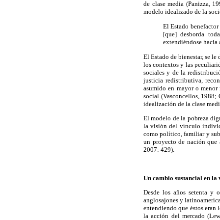
de clase media (Panizza, 19
modelo idealizado de la soci
El Estado benefactor
[que] desborda toda
extendiéndose hacia a
El Estado de bienestar, se l
los contextos y las peculiar
sociales y de la redistribu
justicia redistributiva, rec
asumido en mayor o menor me
social (Vasconcellos, 1988;
idealización de la clase medi
El modelo de la pobreza dign
la visión del vínculo indi
como político, familiar y sub
un proyecto de nación que a
2007: 429).
Un cambio sustancial en la 
Desde los años setenta y o
anglosajones y latinoamerica
entendiendo que éstos eran l
la acción del mercado (Lew