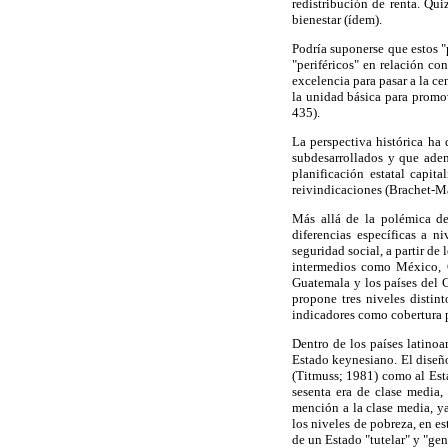
redistribución de renta. Qu
bienestar (ídem).
Podría suponerse que estos 
"periféricos" en relación co
excelencia para pasar a la ce
la unidad básica para promov
435).
La perspectiva histórica ha
subdesarrollados y que ade
planificación estatal capit
reivindicaciones (Brachet-M
Más allá de la polémica de
diferencias específicas a 
seguridad social, a partir d
intermedios como México, C
Guatemala y los países del 
propone tres niveles distin
indicadores como cobertura p
Dentro de los países latino
Estado keynesiano. El diseñ
(Titmuss; 1981) como al Esta
sesenta era de clase media,
mención a la clase media, ya
los niveles de pobreza, en es
de un Estado "tutelar" y "gen