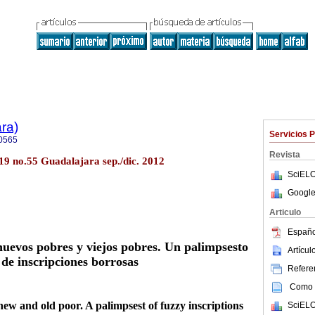
ra)
Servicios 
0565
Revista
.19 no.55 Guadalajara sep./dic. 2012
SciELO
Google
Articulo
Españo
uevos pobres y viejos pobres. Un palimpsesto
Artícu
de inscripciones borrosas
Referen
Como c
ew and old poor. A palimpsest of fuzzy inscriptions
SciELO