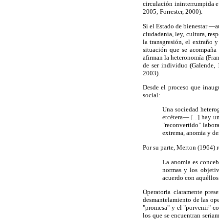
circulación ininterrumpida e
2005; Forrester, 2000).
Si el Estado de bienestar —
ciudadanía, ley, cultura, res
la transgresión, el extraño 
situación que se acompaña d
afirman la heteronomía (Fran
de ser individuo (Galende,
2003).
Desde el proceso que inaugu
social:
Una sociedad heterog
etcétera— [...] hay 
"reconvertido" labor
extrema, anomia y des
Por su parte, Merton (1964) 
La anomia es concebi
normas y los objetiv
acuerdo con aquéllos
Operatoria claramente pres
desmantelamiento de las oper
"promesa" y el "porvenir" co
los que se encuentran seriam