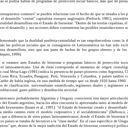
izás se podría hablar de programas de protección social básicos, más que de plen
"presupuestos comunes" se pueden relacionar con el hecho de que se situaba a los 
n el desarrollo "central" capitalista europeo anglosajón (Prebisch, 1981), entendi
ntralidad desarrollista era el Estado de bienestar: "Dentro de las teorías cepalinas, 
er el desarrollo y sus acciones deben contrarrestar las posibles insatisfacciones 
 demostrado que la dualidad periferia-centralidad es tan empobrecedora como la de
más las políticas sociales que se consagraron en Latinoamérica no han sido exc
alista desarrollista, sino que son parte de luchas de los grupos obreros y de lo
árquez, 1996).
 si estamos ante Estados de bienestar o programas básicos de protección socia
nivel latinoamericano. Una de éstas corresponde al momento de origen cronológi
e lo cual Mesa-Lago (1991) indica la presencia de países pioneros como Argentina, Ch
osta Rica, Ecuador, Paraguay, Perú, Venezuela y Colombia, y países tardíos c
Caribe de habla inglesa, en una medida de tiempo que va desde 1920 hasta 1960. P
tos de clasificación: universalismo estratificado, regímenes duales y regímenes e
oblacional, gasto público y distribución sectorial.
americanos probablemente Argentina y Uruguay conocieron una mejor articulación
o del Estado argentino, hacia los años cincuenta lo aproximaba tanto al modelo de
do keynesiano (Isuani et al., 1991): "el Estado de bienestar creado y desarrollado
 a medio camino entre el modelo corporativo y el socialdemócrata" (Dalbosco, 2
 que a diferencia de otros países latinoamericanos, donde el Estado de bienestar
tos países se trataba de favorecer a la "clase media". En el caso específico de Urugu
eroso" que, dentro de la mejor tradición del Estado de bienestar, constituyó políti