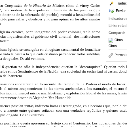
Traduc
 su
Compendio de la Historia de México,
cómo el virrey Carlos
, con motivo de la expulsión fulminante de los jesuitas (que
Enviar 
a doctrina de la soberanía del pueblo), recordó a los súbditos del
Indicadore
ido para callar y obedecer y no para opinar en los altos asuntos
s.
Links rela
glesia católica, parte integrante del poder colonial, tenía como
Compartir
ias inquisitoriales al gobierno civil virreinal: dos instituciones
Otros
dadero.
Otros
isma Iglesia se encargaba en el registro sacramental de formalizar
 vida la casta a la que cada cristiano pertenecía: todos súbditos,
Permali
da de iguales. De ahí venimos.
16 querían no sólo la independencia; querían la "desconquista". Querían todo 
los en los Sentimientos de la Nación: una sociedad sin esclavitud ni castas, dond
o del barretero.
lesiásticos encontraron en lo oscurito del templo de La Profesa el modo de hacer
: el mismo acaparamiento de las tierras arrebatadas a los naturales, el mismo 
los inconformes, el mismo analfabetismo y explotación laboral de las masas, la mism
certeramente describió Alejandro Von Humboldt.
uienes poseían rentas, indirecto hasta el tercer grado, en elecciones que, por lo d
jeo a muerte entre quienes soñaban con una verdadera república y quienes es
o prolongado. De ahí venimos.
z porfiriana quería apresurar su festejo con el Centenario. Los nubarrones del de