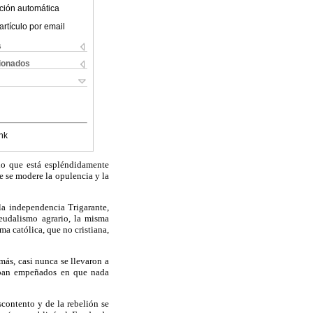
ción automática
artículo por email
s
cionados
nk
lo que está espléndidamente
e se modere la opulencia y la
 la independencia Trigarante,
feudalismo agrario, la misma
a católica, que no cristiana,
emás, casi nunca se llevaron a
taban empeñados en que nada
scontento y de la rebelión se