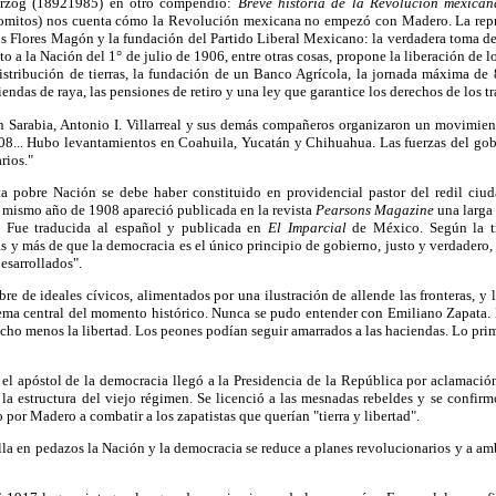
erzog (18921985) en otro compendio:
Breve historia de la Revolución mexican
omitos) nos cuenta cómo la Revolución mexicana no empezó con Madero. La repre
s Flores Magón y la fundación del Partido Liberal Mexicano: la verdadera toma de
to a la Nación del 1° de julio de 1906, entre otras cosas, propone la liberación de l
distribución de tierras, la fundación de un Banco Agrícola, la jornada máxima de 8
iendas de raya, las pensiones de retiro y una ley que garantice los derechos de los t
 Sarabia, Antonio I. Villarreal y sus demás compañeros organizaron un movimien
1908... Hubo levantamientos en Coahuila, Yucatán y Chihuahua. Las fuerzas del go
rios."
ta pobre Nación se debe haber constituido en providencial pastor del redil ciu
e mismo año de 1908 apareció publicada en la revista
Pearsons Magazine
una larga 
. Fue traducida al español y publicada en
El Imparcial
de México. Según la tr
y más de que la democracia es el único principio de gobierno, justo y verdadero, 
esarrollados".
 de ideales cívicos, alimentados por una ilustración de allende las fronteras, y 
ema central del momento histórico. Nunca se pudo entender con Emiliano Zapata.
ucho menos la libertad. Los peones podían seguir amarrados a las haciendas. Lo prim
el apóstol de la democracia llegó a la Presidencia de la República por aclamació
la estructura del viejo régimen. Se licenció a las mesnadas rebeldes y se confirmó
 por Madero a combatir a los zapatistas que querían "tierra y libertad".
lla en pedazos la Nación y la democracia se reduce a planes revolucionarios y a am