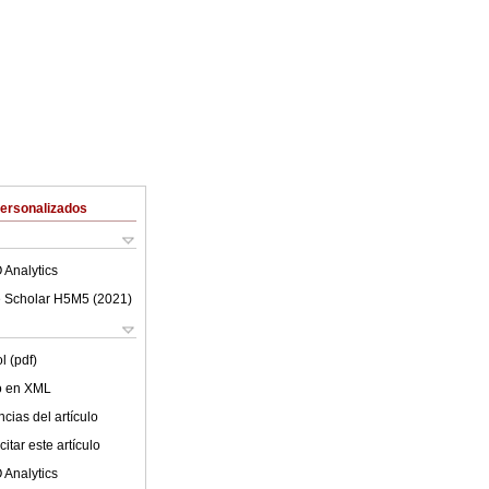
Personalizados
 Analytics
 Scholar H5M5 (
2021
)
l (pdf)
lo en XML
cias del artículo
itar este artículo
 Analytics