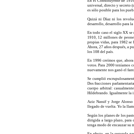
En el Constituyente de 1916-
universal, directo y secreto 
es sólo posible para los pueb
Quizá ni Díaz ni los revolu
desarrollo, desarrollo para l
En todo caso el siglo XX se n
1910, 12 millones de peones
propias vidas, para 1982 se
Ahora, 27 años después, a pun
los 108 del país.
En 1996 creímos que, ahora 
votos. Para 2000 teníamos co
nuevamente nos ganó el fant
Se cumplió escrupulosamente
Dos fracciones parlamentaria
cuerpo arbitral: casualment
Hildebrando. Igualmente la i
Aziz Nassif y Jorge Alons
llegado de vuelta. Yo la llam
Según los planes de los past
dirigida a largo plazo, para
tenga modo de encauzar su ma
En efecto, en la segunda par