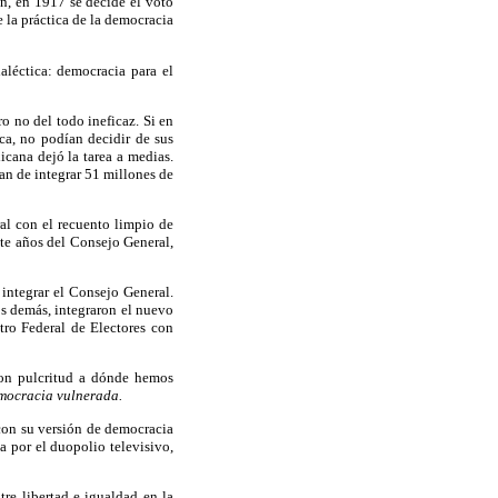
in, en 1917 se decide el voto
e la práctica de la democracia
aléctica: democracia para el
ro no del todo ineficaz. Si en
ca, no podían decidir de sus
cana dejó la tarea a medias.
tan de integrar 51 millones de
al con el recuento limpio de
ete años del Consejo General,
integrar el Consejo General.
os demás, integraron el nuevo
tro Federal de Electores con
on pulcritud a dónde hemos
mocracia vulnerada.
 con su versión de democracia
a por el duopolio televisivo,
tre libertad e igualdad en la