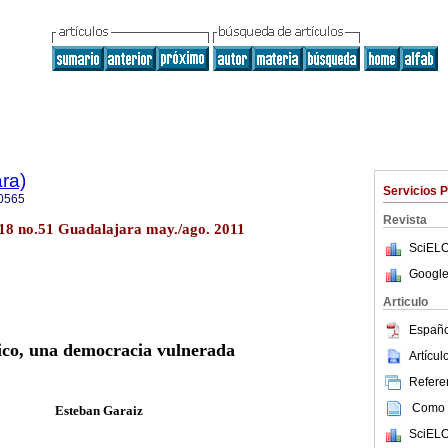
ra)
Servicios 
0565
Revista
l.18 no.51 Guadalajara may./ago. 2011
SciELO
Google
Articulo
Españo
co, una democracia vulnerada
Artícu
Referen
Como c
Esteban Garaiz
SciELO