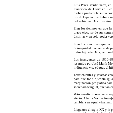
Luis Pérez Verdía narra, en
Francisco de Croix en 1767
osaban predicar la subversiv
rey de España que habían nac
del gobierno. De ahí venimo
Eran los tiempos en que la I
brazo ejecutor de sus sentenc
distintas y un solo poder ver
Eran los tiempos en que la m
la inequidad marcando de por
todos hijos de Dios, pero na
Los insurgentes de 1810-18
resumido por José María More
indigencia y se eduque al hij
Terratenientes y jerarcas ec
para que todo quedara igual
marginación geográfica para 
sociedad desigual, que tan 
Voto censitario reservado a q
efecto. Cien años de force
cambiara en aquel virreinat
Llegamos al siglo XX y la pa