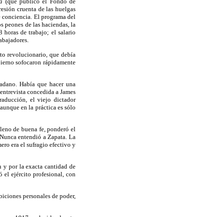
a
(que publicó el Fondo de
sión cruenta de las huelgas
 conciencia. El programa del
os peones de las haciendas, la
 horas de trabajo; el salario
rabajadores.
to revolucionario, que debía
bierno sofocaron rápidamente
dadano. Había que hacer una
entrevista concedida a James
aducción, el viejo dictador
aunque en la práctica es sólo
lleno de buena fe, ponderó el
 Nunca entendió a Zapata. La
ero era el sufragio efectivo y
n y por la exacta cantidad de
 el ejército profesional, con
biciones personales de poder,