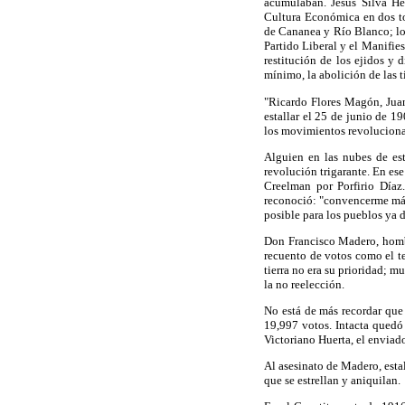
acumulaban. Jesús Silva H
Cultura Económica en dos t
de Cananea y Río Blanco; lo
Partido Liberal y el Manifies
restitución de los ejidos y 
mínimo, la abolición de las t
"Ricardo Flores Magón, Juan
estallar el 25 de junio de 
los movimientos revoluciona
Alguien en las nubes de es
revolución trigarante. En es
Creelman por Porfirio Díaz
reconoció: "convencerme más 
posible para los pueblos ya d
Don Francisco Madero, hombre
recuento de votos como el t
tierra no era su prioridad; m
la no reelección.
No está de más recordar que 
19,997 votos. Intacta quedó 
Victoriano Huerta, el enviado
Al asesinato de Madero, esta
que se estrellan y aniquilan.