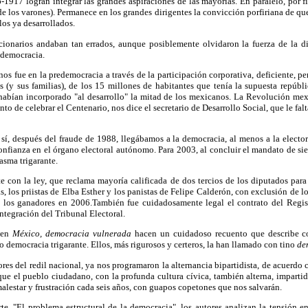
1917 logran integrar las grandes aspiraciones de las mayorías. En paralelo, por f
(de los varones). Permanece en los grandes dirigentes la convicción porfiriana de qu
los ya desarrollados.
cionarios andaban tan errados, aunque posiblemente olvidaron la fuerza de la di
a democracia.
os fue en la predemocracia a través de la participación corporativa, deficiente, pe
 (y sus familias), de los 15 millones de habitantes que tenía la supuesta repúbli
 habían incorporado "al desarrollo" la mitad de los mexicanos. La Revolución mexi
to de celebrar el Centenario, nos dice el secretario de Desarrollo Social, que le fal
sí, después del fraude de 1988, llegábamos a la democracia, al menos a la elector
nfianza en el órgano electoral autónomo. Para 2003, al concluir el mandato de si
asma trigarante.
 con la ley, que reclama mayoría calificada de dos tercios de los diputados para 
s, los priistas de Elba Esther y los panistas de Felipe Calderón, con exclusión de l
e los ganadores en 2006.También fue cuidadosamente legal el contrato del Regis
ntegración del Tribunal Electoral.
o en
México, democracia vulnerada
hacen un cuidadoso recuento que describe c
o democracia trigarante. Ellos, más rigurosos y certeros, la han llamado con tino
de
ores del redil nacional, ya nos programaron la alternancia bipartidista, de acuerdo
 que el pueblo ciudadano, con la profunda cultura cívica, también alterna, impartid
lestar y frustración cada seis años, con guapos copetones que nos salvarán.
te, "El problema estructural de la democracia", los autores analizan la tensión en