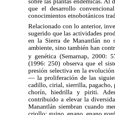
sobre las plantas endémicas. Al d
que el desarrollo convencion
conocimientos etnobotánicos tra
Relacionado con lo anterior, inv
sugerido que las actividades prod
en la Sierra de Manantlán no 
ambiente, sino también han contr
y genética (Semarnap, 2000: 57
(1996: 250) observa que el sis
presión selectiva en la evolució
— la proliferación de las siguie
cadillo, cirial, sierrilla, pagacho,
chorín, hiedrilla y piriti. A
contribuido a elevar la diversid
Manantlán siembran cuando men
criollo: guino, enano, enano gor