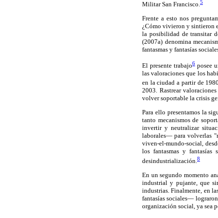
5
Militar San Francisco.
Frente a esto nos preguntam
¿Cómo vivieron y sintieron e
la posibilidad de transitar
(2007a) denomina mecanismos
fantasmas y fantasías sociale
6
El presente trabajo
posee un
las valoraciones que los hab
en la ciudad a partir de 19
2003. Rastrear valoraciones 
volver soportable la crisis g
Para ello presentamos la sig
tanto mecanismos de soporta
invertir y neutralizar situ
laborales— para volverlas "n
viven-el-mundo-social, desd
los fantasmas y fantasías 
8
desindustrialización.
En un segundo momento anali
industrial y pujante, que s
industrias. Finalmente, en l
fantasías sociales— lograron
organización social, ya sea 