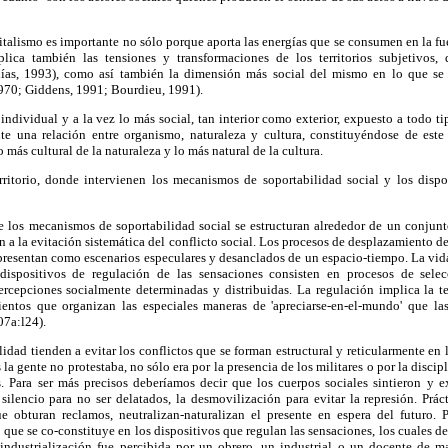
pitalismo es importante no sólo porque aporta las energías que se consumen en la fu
plica también las tensiones y transformaciones de los territorios subjetivos,
ías, 1993), como así también la dimensión más social del mismo en lo que se re
70; Giddens, 1991; Bourdieu, 1991).
individual y a la vez lo más social, tan interior como exterior, expuesto a todo ti
te una relación entre organismo, naturaleza y cultura, constituyéndose de est
más cultural de la naturaleza y lo más natural de la cultura.
rritorio, donde intervienen los mecanismos de soportabilidad social y los dispo
ue los mecanismos de soportabilidad social se estructuran alrededor de un conjunt
n a la evitación sistemática del conflicto social. Los procesos de desplazamiento d
presentan como escenarios especulares y desanclados de un espacio-tiempo. La vid
 dispositivos de regulación de las sensaciones consisten en procesos de selecc
ercepciones socialmente determinadas y distribuidas. La regulación implica la te
entos que organizan las especiales maneras de 'apreciarse-en-el-mundo' que las
07a:l24).
ilidad tienden a evitar los conflictos que se forman estructural y reticularmente en
as la gente no protestaba, no sólo era por la presencia de los militares o por la disc
s. Para ser más precisos deberíamos decir que los cuerpos sociales sintieron y 
silencio para no ser delatados, la desmovilización para evitar la represión. Prá
e obturan reclamos, neutralizan-naturalizan el presente en espera del futuro. 
ue se co-constituye en los dispositivos que regulan las sensaciones, los cuales de
esindustrialización fue percibida por un obrero, un industrial o un docente de m