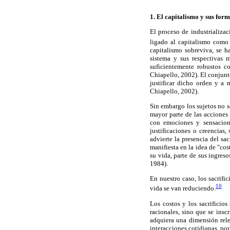
1. El capitalismo y sus for
El proceso de industrializac
ligado al capitalismo como
capitalismo sobreviva, se h
sistema y sus respectivas 
suficientemente robustos 
Chiapello, 2002). El conjunto
justificar dicho orden y a 
Chiapello, 2002).
Sin embargo los sujetos no s
mayor parte de las acciones
con emociones y sensacione
justificaciones o creencias
advierte la presencia del sa
manifiesta en la idea de "cos
su vida, parte de sus ingreso
1984).
En nuestro caso, los sacrifi
10
vida se van reduciendo.
Los costos y los sacrificios
racionales, sino que se insc
adquiera una dimensión rele
interacciones cotidianas, por