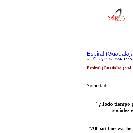
Espiral (Guadalaja
versão impressa
ISSN
1665
Espiral (Guadalaj.) vo
Sociedad
"¿Todo tiempo p
sociales 
"All past time was bet