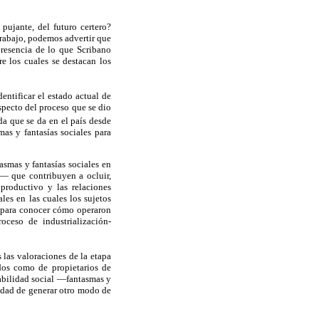
pujante, del futuro certero?
trabajo, podemos advertir que
presencia de lo que Scribano
e los cuales se destacan los
entificar el estado actual de
specto del proceso que se dio
da que se da en el país desde
mas y fantasías sociales para
asmas y fantasías sociales en
— que contribuyen a ocluir,
 productivo y las relaciones
les en las cuales los sujetos
a para conocer cómo operaron
oceso de industrialización-
las valoraciones de la etapa
ados como de propietarios de
tabilidad social —fantasmas y
lidad de generar otro modo de