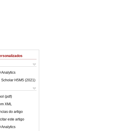
ersonalizados
 Analytics
 Scholar H5M5 (
2021
)
ol (pdf)
 em XML
cias do artigo
itar este artigo
 Analytics