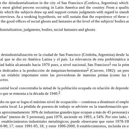
 the deindustrialization in the city of San Francisco (Cordova, Argentina) whic
he most global process occuring in Latin America and the country. From a qualitat
 in which the subjects draw up and support certain judgments with regard to tran
nterviews. As a working hypothesis, we will sustain that the experience of these cr
 the good offices of social ghosts and fantasies at the level of the subjects' bodies 
ustrialization, judgments, bodies, social fantasies and ghosts.
a desindustrialización en la ciudad de San Francisco (Córdoba, Argentina) desde la
l que se dio en América Latina y el país. La relevancia de esta problemática 
1
udad había alcanzado hacia 1970 pues, a nivel nacional, San Francisco
era la prim
2
os dedicados a la producción de máquinas-herramientas
(Cravero, 1982): un pro
a un eslabón importante entre las proveedoras de materias primas (como las 
uctos.
ustrial local concentraba la mitad de la población ocupada en relación de depende
3
s que se remonta a la década de 1940.
o en que se logra el máximo nivel de ocupación— comienza a disminuir el empleo
ustria local. La pérdida de puestos de trabajo se advierte en la transformación que 
n aproximadamente 30% de industrias grandes (que ocupan a más de 45 personas) s
as" (menos de 5 personas), para 1979, asciende en 1993, a 54%. Por otro lado, si
e establecimientos industriales metalúrgicos, puede observarse que entre 1978-198
6-90, 17; entre 1991-95, 18; y entre 1996-2000, 6 establecimientos, incluida en e