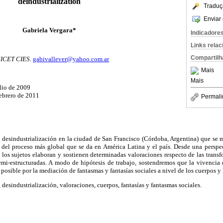
deindustrialization
Traduç
Enviar 
Gabriela Vergara*
Indicadore
Links rela
Compartilh
NICET CIES
.
gabivallever@yahoo.com.ar
Mais
Mais
lio de 2009
febrero de 2011
Permali
a desindustrialización en la ciudad de San Francisco (Córdoba, Argentina) que se 
del proceso más global que se da en América Latina y el país. Desde una perspect
 los sujetos elaboran y sostienen determinadas valoraciones respecto de las transf
semi-estructuradas. A modo de hipótesis de trabajo, sostendremos que la vivencia 
 posible por la mediación de fantasmas y fantasías sociales a nivel de los cuerpos y
 desindustrialización, valoraciones, cuerpos, fantasías y fantasmas sociales.