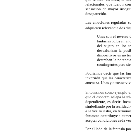
relacionales, que fueron co
sensación de mayor insegur
desaparecido.
Las emociones reguladas so
adquieren relevancia dos disp
Unas son el reverso d
fantasías ocluyen el 
del sujeto en los te
desvalorizan la posi
dispositivos es no te
destraban la potenci
contingentes pero sie
Podríamos decir que las fan
inversión que las caracteriz
amenaza. Unas y otros se vive
Si tomamos como ejemplo un
que el espectro solapa la r
dependiente, es decir: fuer
simbolizado por la realidad,
a la vez muestra, en términos
fantasma contribuye a aumen
aceptar condiciones cada vez
Por el lado de la fantasía p