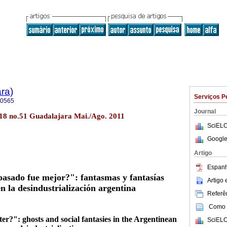
ra)
Serviços P
-0565
Journal
l.18 no.51 Guadalajara Mai./Ago. 2011
SciELO
Google
Artigo
Espanh
asado fue mejor?": fantasmas y fantasías
Artigo
en la desindustrialización argentina
Referên
Como c
ter?": ghosts and social fantasies in the Argentinean
SciELO