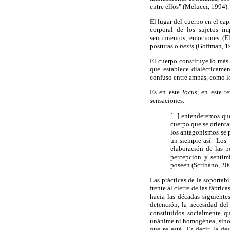
entre ellos" (Melucci, 1994).
El lugar del cuerpo en el ca
corporal de los sujetos im
sentimientos, emociones (El
posturas o
hexis
(Goffman, 19
El cuerpo constituye lo más 
que establece dialécticamen
confuso entre ambas, como lo 
Es en este
locus,
en este te
sensaciones:
[...] entenderemos q
cuerpo que se orienta
los antagonismos se 
un-siempre-así. Los
elaboración de las p
percepción y sentimi
poseen (Scribano, 20
Las prácticas de la soportab
frente al cierre de las fábric
hacia las décadas siguiente
detención, la necesidad del 
constituidos socialmente qu
unánime ni homogénea, sino q
que se esté. Es decir, la d