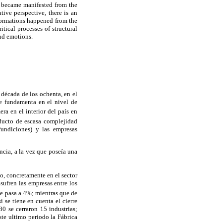
h became manifested from the
ive perspective, there is an
sformations happened from the
itical processes of structural
and emotions.
 década de los ochenta, en el
se fundamenta en el nivel de
era en el interior del país en
ducto de escasa complejidad
fundiciones) y las empresas
ncia, a la vez que poseía una
, concretamente en el sector
sufren las empresas entre los
e pasa a 4%; mientras que de
 se tiene en cuenta el cierre
0 se cerraron 15 industrias;
ste ultimo periodo la Fábrica