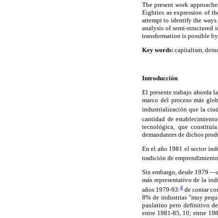
The present work approaches
Eighties as expression of t
attempt to identify the ways
analysis of semi-structured i
transformation is possible by
Key words:
capitalism, deind
Introducción
El presente trabajo aborda l
marco del proceso más globa
industrialización que la ci
cantidad de establecimient
tecnológica, que constituí
demandantes de dichos prod
En el año 1981 el sector ind
tradición de emprendimiento
Sin embargo, desde 1979 —añ
más representativo de la ind
4
años 1979-93:
de contar co
8% de industrias "muy pequeñ
paulatino pero definitivo d
entre 1981-85, 10; entre 198