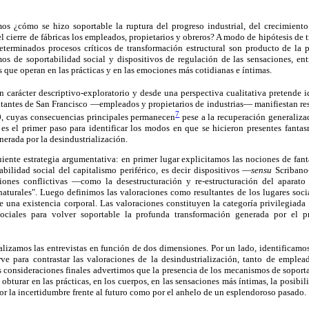
os ¿cómo se hizo soportable la ruptura del progreso industrial, del crecimiento 
l cierre de fábricas los empleados, propietarios y obreros? A modo de hipótesis de 
 determinados procesos críticos de transformación estructural son producto de la 
 de soportabilidad social y dispositivos de regulación de las sensaciones, entr
s que operan en las prácticas y en las emociones más cotidianas e íntimas.
 carácter descriptivo-exploratorio y desde una perspectiva cualitativa pretende id
itantes de San Francisco —empleados y propietarios de industrias— manifiestan re
7
80, cuyas consecuencias principales permanecen
pese a la recuperación generaliza
es el primer paso para identificar los modos en que se hicieron presentes fantas
enerada por la desindustrialización.
uiente estrategia argumentativa: en primer lugar explicitamos las nociones de fant
bilidad social del capitalismo periférico, es decir dispositivos —
sensu
Scribano
aciones conflictivas —como la desestructuración y re-estructuración del aparato
aturales". Luego definimos las valoraciones como resultantes de los lugares socia
e una existencia corporal. Las valoraciones constituyen la categoría privilegiad
sociales para volver soportable la profunda transformación generada por el pr
zamos las entrevistas en función de dos dimensiones. Por un lado, identificamos 
irve para contrastar las valoraciones de la desindustrialización, tanto de emple
as consideraciones finales advertimos que la presencia de los mecanismos de sopor
 obturar en las prácticas, en los cuerpos, en las sensaciones más íntimas, la posibi
por la incertidumbre frente al futuro como por el anhelo de un esplendoroso pasado.