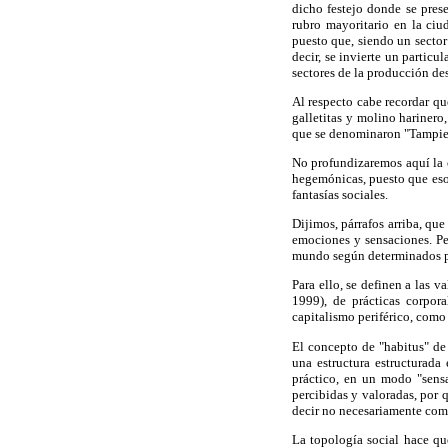
dicho festejo donde se prese
rubro mayoritario en la ciu
puesto que, siendo un sector
decir, se invierte un particu
sectores de la producción d
Al respecto cabe recordar qu
galletitas y molino harinero
que se denominaron "Tampier
No profundizaremos aquí la 
hegemónicas, puesto que eso s
fantasías sociales.
Dijimos, párrafos arriba, que
emociones y sensaciones. Pe
mundo según determinados pr
Para ello, se definen a las 
1999), de prácticas corpor
capitalismo periférico, como
El concepto de "habitus" de
una estructura estructurada 
práctico, en un modo "sensa
percibidas y valoradas, por 
decir no necesariamente como
La topología social hace que