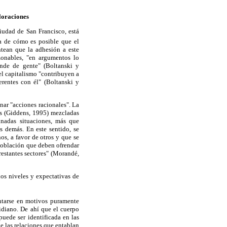
aloraciones
ciudad de San Francisco, está
ca de cómo es posible que el
ntean que la adhesión a este
zonables, "en argumentos lo
nde de gente" (Boltanski y
del capitalismo "contribuyen a
erentes con él" (Boltanski y
nar "acciones racionales". La
as (Giddens, 1995) mezcladas
inadas situaciones, más que
s demás. En este sentido, se
os, a favor de otros y que se
a población que deben ofrendar
 restantes sectores" (Morandé,
los niveles y expectativas de
sentarse en motivos puramente
tidiano. De ahí que el cuerpo
uede ser identificada en las
de las relaciones que entablan