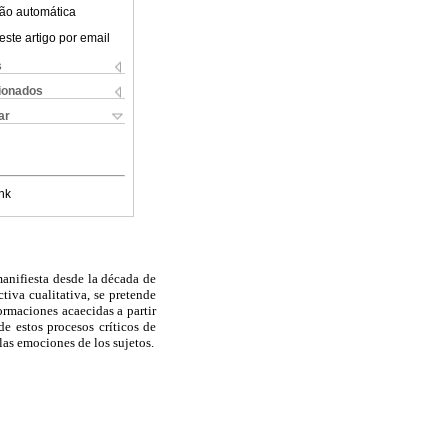
ão automática
este artigo por email
s
cionados
ar
nk
manifiesta desde la década de
iva cualitativa, se pretende
ormaciones acaecidas a partir
de estos procesos críticos de
 las emociones de los sujetos.