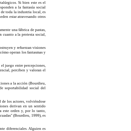
alúrgicos. Si bien este es el
sponden a la fantasía social
e toda la industria local, es
pueden estar atravesando otros
amente una fábrica de pastas,
 cuanto a la protesta social,
struyen y refuerzan visiones
ar cómo operan los fantasmas y
n el juego entre percepciones,
ncial, perciben y valoran el
ciones a la acción (Bourdieu,
e soportabilidad social del
 de los actores, volviéndose
cciones derivan en un sentido
 este orden y, por lo tanto,
ecuadas" (Bourdieu, 1999), es
nte diferenciales. Alguien es