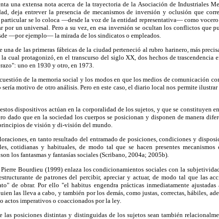
nta una extensa nota acerca de la trayectoria de la Asociación de Industriales Met
dad, deja entrever la presencia de mecanismos de inversión y oclusión que corre
 particular se lo coloca —desde la voz de la entidad representativa— como vocero d
lar por un universal. Pero a su vez, en esa inversión se ocultan los conflictos que 
esde —por ejemplo— la mirada de los sindicatos o empleados.
e una de las primeras fábricas de la ciudad perteneció al rubro harinero, más precis
, la cual protagonizó, en el transcurso del siglo XX, dos hechos de trascendencia en
azo": uno en 1930 y otro, en 1973.
cuestión de la memoria social y los modos en que los medios de comunicación con
ería motivo de otro análisis. Pero en este caso, el diario local nos permite ilustr
 estos dispositivos actúan en la corporalidad de los sujetos, y que se constituyen e
ro dado que en la sociedad los cuerpos se posicionan y disponen de manera difere
incipios de visión y di-visión del mundo.
valoraciones, en tanto resultado del entramado de posiciones, condiciones y disposi
ales, cotidianas y habituales, de modo tal que se hacen presentes mecanismos d
 son los fantasmas y fantasías sociales (Scribano, 2004a; 2005b).
 Pierre Bourdieu (1999) enlaza los condicionamientos sociales con la subjetividad
estructurante de patrones del percibir, apreciar y actuar, de modo tal que las a
to" de obrar. Por ello "el habitus engendra prácticas inmediatamente ajustadas a
quien las lleva a cabo, y también por los demás, como justas, correctas, hábiles, ad
 actos imperativos o coaccionados por la ley.
 las posiciones distintas y distinguidas de los sujetos sean también relacionalme