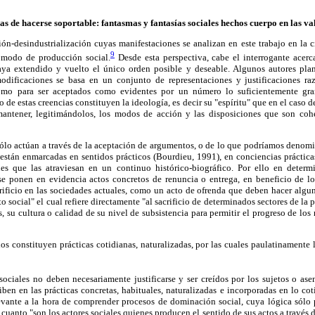
mas de hacerse soportable: fantasmas y fantasías sociales hechos cuerpo en las v
ión-desindustrialización cuyas manifestaciones se analizan en este trabajo en la 
9
 modo de producción social.
Desde esta perspectiva, cabe el interrogante acer
aya extendido y vuelto el único orden posible y deseable. Algunos autores pla
modificaciones se basa en un conjunto de representaciones y justificaciones ra
como para ser aceptados como evidentes por un número lo suficientemente gra
 de estas creencias constituyen la ideología, es decir su "espíritu" que en el caso 
mantener, legitimándolos, los modos de acción y las disposiciones que son coh
ólo actúan a través de la aceptación de argumentos, o de lo que podríamos denomi
 están enmarcadas en sentidos prácticos (Bourdieu, 1991), en conciencias práctic
s que las atraviesan en un continuo histórico-biográfico. Por ello en determ
, se ponen en evidencia actos concretos de renuncia o entrega, en beneficio de lo
crificio en las sociedades actuales, como un acto de ofrenda que deben hacer algun
to social" el cual refiere directamente "al sacrificio de determinados sectores de l
s, su cultura o calidad de su nivel de subsistencia para permitir el progreso de los
cios constituyen prácticas cotidianas, naturalizadas, por las cuales paulatinamente 
 sociales no deben necesariamente justificarse y ser creídos por los sujetos o a
riben en las prácticas concretas, habituales, naturalizadas e incorporadas en lo co
vante a la hora de comprender procesos de dominación social, cuya lógica sólo p
 cuanto "son los actores sociales quienes producen el sentido de sus actos a través 