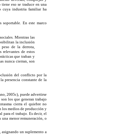
 tiene eso se traduce en una
 cuya industria familiar ha
s soportable. En este marco
sociales. Mientras las
sibilitan la inclusión
l peso de la derrota,
s relevantes de estos
prácticas que traban y
as nunca cierran, son
clusión del conflicto por la
 la presencia constante de la
bano, 2005c), puede advertirse
 son los que generan trabajo
antasma cierra el quiebre no
en los medios de producción y
 para el trabajo. Es decir, el
on una menor remuneración, o
ia, asignando un suplemento a