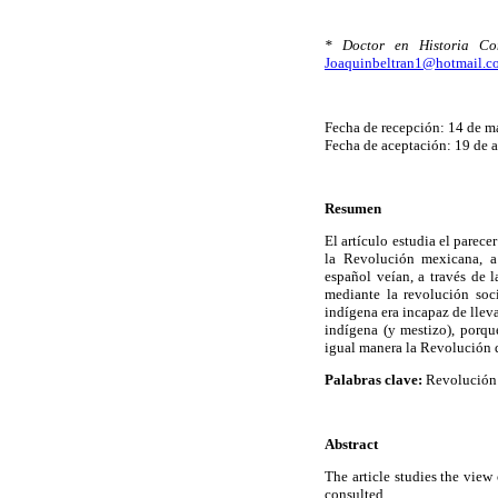
* Doctor en Historia Co
Joaquinbeltran1@hotmail.c
Fecha de recepción: 14 de m
Fecha de aceptación: 19 de a
Resumen
El artículo estudia el parece
la Revolución mexicana, a 
español veían, a través de 
mediante la revolución soc
indígena era incapaz de lleva
indígena (y mestizo), porqu
igual manera la Revolución q
Palabras clave:
Revolución 
Abstract
The article studies the view
consulted.