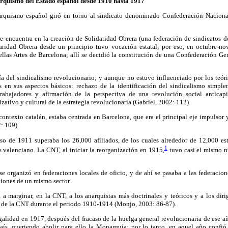
narquismo del Estado español desde 1910 hasta 1917
narquismo español giró en torno al sindicato denominado Confederación Naciona
se encuentra en la creación de Solidaridad Obrera (una federación de sindicatos 
aridad Obrera desde un principio tuvo vocación estatal; por eso, en octubre-n
llas Artes de Barcelona; allí se decidió la constitución de una Confederación Ge
ría del sindicalismo revolucionario; y aunque no estuvo influenciado por los teóric
 en sus aspectos básicos: rechazo de la identificación del sindicalismo simpl
trabajadores y afirmación de la perspectiva de una revolución social anticapi
ativo y cultural de la estrategia revolucionaria (Gabriel, 2002: 112).
ontexto catalán, estaba centrada en Barcelona, que era el principal eje impulsor
: 109).
eso de 1911 superaba los 26,000 afiliados, de los cuales alrededor de 12,000 e
1
 valenciano. La CNT, al iniciar la reorganización en 1915,
tuvo casi el mismo n
e organizó en federaciones locales de oficio, y de ahí se pasaba a las federacion
ciones de un mismo sector.
 a marginar, en la CNT, a los anarquistas más doctrinales y teóricos y a los diri
 de la CNT durante el periodo 1910-1914 (Monjo, 2003: 86-87).
egalidad en 1917, después del fracaso de la huelga general revolucionaria de ese añ
aís, queriendo abolir para ello la Monarquía; por lo tanto, en aquel año confió 