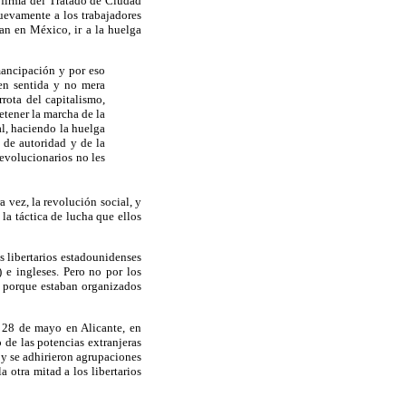
a firma del Tratado de Ciudad
evamente a los trabajadores
an en México, ir a la huelga
mancipación y por eso
ien sentida y no mera
rota del capitalismo,
etener la marcha de la
l, haciendo la huelga
 de autoridad y de la
evolucionarios no les
 vez, la revolución social, y
 la táctica de lucha que ellos
 libertarios estadounidenses
 e ingleses. Pero no por los
s porque estaban organizados
 28 de mayo en Alicante, en
 de las potencias extranjeras
 y se adhirieron agrupaciones
a otra mitad a los libertarios