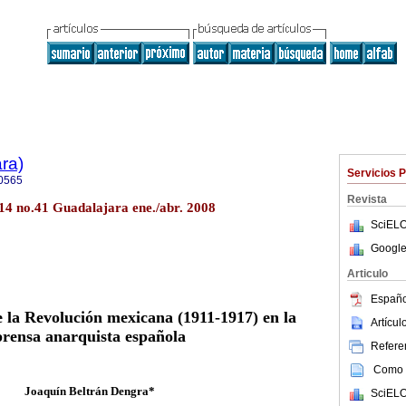
ra)
Servicios 
0565
Revista
.14 no.41 Guadalajara ene./abr. 2008
SciELO
Google
Articulo
Españo
 la Revolución mexicana (1911-1917) en la
Artícu
prensa anarquista española
Referen
Como c
Joaquín Beltrán Dengra*
SciELO