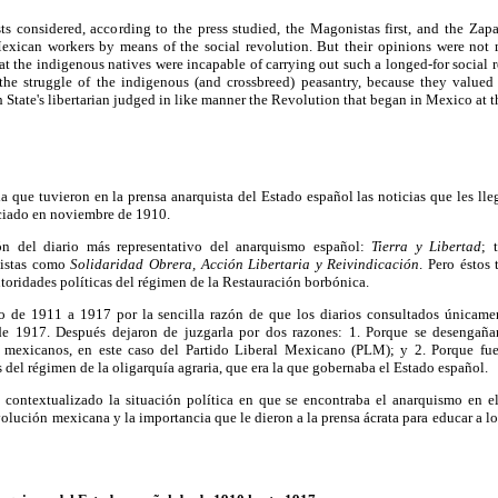
ts considered, according to the press studied, the Magonistas first, and the Zapat
xican workers by means of the social revolution. But their opinions were not 
 the indigenous natives were incapable of carrying out such a longed-for social r
 the struggle of the indigenous (and crossbreed) peasantry, because they value
h State's libertarian judged in like manner the Revolution that began in Mexico at 
ida que tuvieron en la prensa anarquista del Estado español las noticias que les l
ciado en noviembre de 1910.
ón del diario más representativo del anarquismo español:
Tierra y Libertad
; 
listas como
Solidaridad Obrera, Acción Libertaria y Reivindicación
. Pero éstos
utoridades políticas del régimen de la Restauración borbónica.
o de 1911 a 1917 por la sencilla razón de que los diarios consultados únicame
de 1917. Después dejaron de juzgarla por dos razones: 1. Porque se desengañar
s mexicanos, en este caso del Partido Liberal Mexicano (PLM); y 2. Porque f
 del régimen de la oligarquía agraria, que era la que gobernaba el Estado español.
he contextualizado la situación política en que se encontraba el anarquismo en e
olución mexicana y la importancia que le dieron a la prensa ácrata para educar a lo