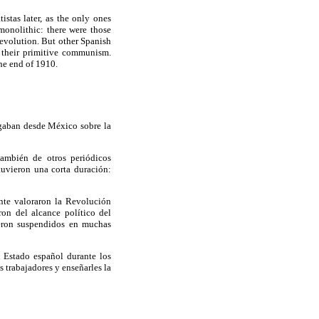
istas later, as the only ones
monolithic: there were those
evolution. But other Spanish
d their primitive communism.
the end of 1910.
legaban desde México sobre la
también de otros periódicos
 tuvieron una corta duración:
nte valoraron la Revolución
on del alcance político del
ueron suspendidos en muchas
l Estado español durante los
s trabajadores y enseñarles la