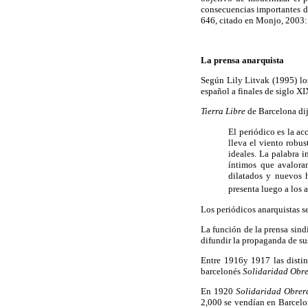
consecuencias importantes de
646, citado en Monjo, 2003:
La prensa anarquista
Según Lily Litvak (1995) los
español a finales de siglo XI
Tierra Libre
de Barcelona dij
El periódico es la ac
lleva el viento robus
ideales. La palabra 
íntimos que avalora
dilatados y nuevos h
presenta luego a los a
Los periódicos anarquistas s
La función de la prensa sindi
difundir la propaganda de su
Entre 1916y 1917 las distin
barcelonés
Solidaridad Obr
En 1920
Solidaridad Obrer
2,000 se vendían en Barcelo