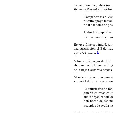
La petición magonista tuvo 
Tierra y Libertad
a todos los
Compañeros: en vist
nuestro apoyo moral y
no ir a la toma de po
Todos los grupos de B
de que nuestro apoyo
Tierra y Libertad
inició, jun
una suscripción el 3 de ma
6
2,482.50 pesetas.
A finales de mayo de 1911 
abominaba de la prensa burg
de la Baja California desde e
Al mismo tiempo comunicó e
solidaridad de éstos para con
El entusiasmo de tod
abierta en estas col
Junta organizadora de
han hecho de ese mis
acuerdos de ayuda mo