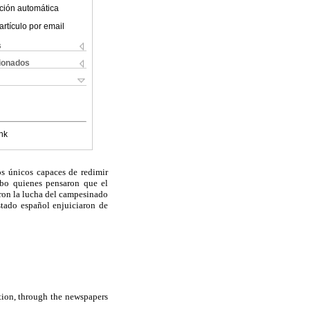
ción automática
artículo por email
s
cionados
nk
os únicos capaces de redimir
ubo quienes pensaron que el
baron la lucha del campesinado
stado español enjuiciaron de
ution, through the newspapers