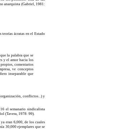
mo anarquista (Gabriel, 1981:
 teorías ácratas en el Estado
 que la palabra que se
es y el amor hacia los
 propios, comentarios
mpresa, ve conceptos
añero inseparable que
organización, conflictos...) y
16 el semanario sindicalista
ñol (Tavera, 1978: 99).
ya eran 6,000, de los cuales
ía 30,000 ejemplares que se