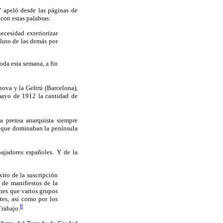
" apeló desde las páginas de
con estas palabras:
cesidad exteriorizar
oluto de las demás por
oda esta semana, a fin
nova y la Geltrú (Barcelona),
mayo de 1912 la cantidad de
a prensa anarquista siempre
s que dominaban la península
ajadores españoles. Y de la
ito de la suscripción
 de manifiestos de la
ones que varios grupos
tes, así como por los
8
Trabajo.