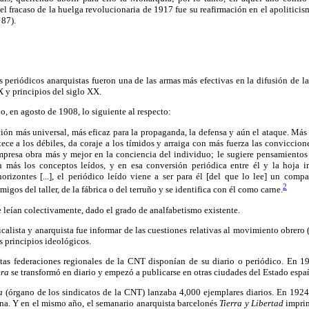
l fracaso de la huelga revolucionaria de 1917 fue su reafirmación en el apoliticis
 87).
 periódicos anarquistas fueron una de las armas más efectivas en la difusión de las
X y principios del siglo XX.
o, en agosto de 1908, lo siguiente al respecto:
ción más universal, más eficaz para la propaganda, la defensa y aún el ataque. Más
tece a los débiles, da coraje a los tímidos y arraiga con más fuerza las conviccion
impresa obra más y mejor en la conciencia del individuo; le sugiere pensamientos
n más los conceptos leídos, y en esa conversión periódica entre él y la hoja i
orizontes [...], el periódico leído viene a ser para él [del que lo lee] un comp
2
migos del taller, de la fábrica o del terruño y se identifica con él como carne.
e leían colectivamente, dado el grado de analfabetismo existente.
calista y anarquista fue informar de las cuestiones relativas al movimiento obrero (
s principios ideológicos.
tas federaciones regionales de la CNT disponían de su diario o periódico. En 19
era
se transformó en diario y empezó a publicarse en otras ciudades del Estado espa
a
(órgano de los sindicatos de la CNT) lanzaba 4,000 ejemplares diarios. En 1924 
na. Y en el mismo año, el semanario anarquista barcelonés
Tierra y Libertad
imprim