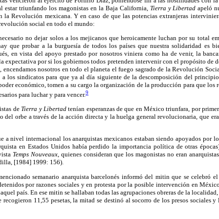
tas vencieron al ejército de Porfirio Díaz, poniéndose fin a las hostilidades con l
l estar triunfando los magonistas en la Baja California,
Tierra y Libertad
apeló nu
on la Revolución mexicana. Y en caso de que las potencias extranjeras intervinier
a revolución social en todo el mundo:
necesario no dejar solos a los mejicanos que heroicamente luchan por su total e
ay que probar a la burguesía de todos los países que nuestra solidaridad es b
pués, en vista del apoyo prestado por nosotros viniera como ha de venir, la bancar
la expectativa por si los gobiernos todos pretenden intervenir con el propósito de d
 encendamos nosotros en todo el planeta el fuego sagrado de la Revolución Socia
 a los sindicatos para que ya al día siguiente de la descomposición del principio
poder económico, tomen a su cargo la organización de la producción para que los r
9
esarios para luchar y para vencer.
istas de
Tierra y Libertad
tenían esperanzas de que en México triunfara, por primera
to del orbe a través de la acción directa y la huelga general revolucionaria, que era
 a nivel internacional los anarquistas mexicanos estaban siendo apoyados por los
uista en Estados Unidos había perdido la importancia política de otras épocas)
evista
Temps Nouveaux
, quienes consideran que los magonistas no eran anarquista
illa, [1984] 1999: 156).
mencionado semanario anarquista barcelonés informó del mitin que se celebró el
detenidos por razones sociales y en protesta por la posible intervención en México
aquel país. En ese mitin se hallaban todas las agrupaciones obreras de la localidad,
e recogieron 11,55 pesetas, la mitad se destinó al socorro de los presos sociales y l