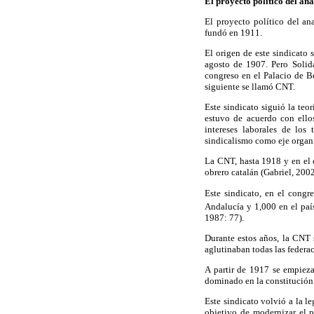
El proyecto político del a
El proyecto político del a
fundó en 1911.
El origen de este sindicato 
agosto de 1907. Pero Solid
congreso en el Palacio de Be
siguiente se llamó CNT.
Este sindicato siguió la teo
estuvo de acuerdo con ellos
intereses laborales de los 
sindicalismo como eje organiz
La CNT, hasta 1918 y en el c
obrero catalán (Gabriel, 2002
Este sindicato, en el congr
Andalucía y 1,000 en el país
1987: 77).
Durante estos años, la CNT s
aglutinaban todas las federa
A partir de 1917 se empieza
dominado en la constitución
Este sindicato volvió a la l
objetivo de modernizar el p