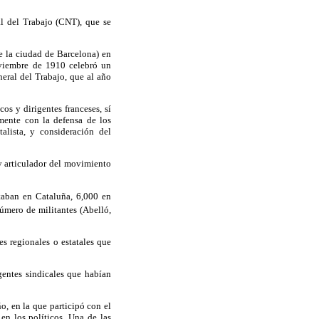
l del Trabajo (CNT), que se
de la ciudad de Barcelona) en
oviembre de 1910 celebró un
neral del Trabajo, que al año
os y dirigentes franceses, sí
emente con la defensa de los
talista, y consideración del
 y articulador del movimiento
staban en Cataluña, 6,000 en
úmero de militantes (Abelló,
es regionales o estatales que
gentes sindicales que habían
o, en la que participó con el
en los políticos. Una de las