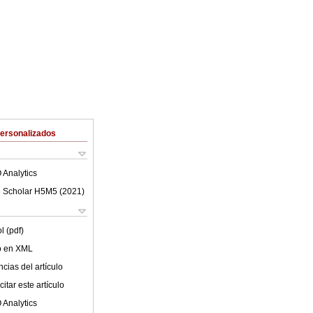
Personalizados
 Analytics
 Scholar H5M5 (
2021
)
l (pdf)
lo en XML
cias del artículo
itar este artículo
 Analytics