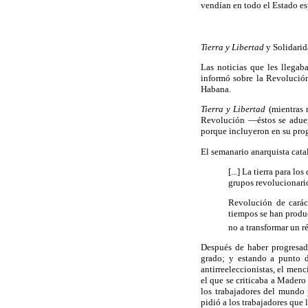
vendían en todo el Estado es
Tierra y Libertad
y Solidarid
Las noticias que les llega
informó sobre la Revolució
Habana.
Tierra y Libertad
(mientras n
Revolución —éstos se adueñ
porque incluyeron en su progr
El semanario anarquista cata
[...] La tierra para l
grupos revolucionari
Revolución de carác
tiempos se han produ
no a transformar un ré
Después de haber progresad
grado; y estando a punto d
antirreeleccionistas, el men
el que se criticaba a Mader
los trabajadores del mundo 
pidió a los trabajadores qu