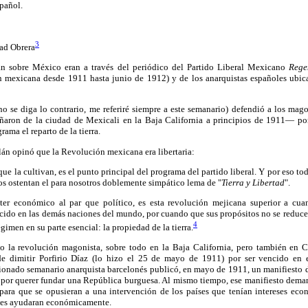
pañol.
3
ad Obrera
ban sobre México eran a través del periódico del Partido Liberal Mexicano
Rege
n mexicana desde 1911 hasta junio de 1912) y de los anarquistas españoles ubi
o se diga lo contrario, me referiré siempre a este semanario) defendió a los mag
aron de la ciudad de Mexicali en la Baja California a principios de 1911— por 
ama el reparto de la tierra.
lán opinó que la Revolución mexicana era libertaria:
os que la cultivan, es el punto principal del programa del partido liberal. Y por eso to
os ostentan el para nosotros doblemente simpático lema de "
Tierra y Libertad
".
ter económico al par que político, es esta revolución mejicana superior a cuan
cido en las demás naciones del mundo, por cuando que sus propósitos no se reduce a
4
gimen en su parte esencial: la propiedad de la tierra.
o la revolución magonista, sobre todo en la Baja California, pero también en
e dimitir Porfirio Díaz (lo hizo el 25 de mayo de 1911) por ser vencido en 
cionado semanario anarquista barcelonés publicó, en mayo de 1911, un manifiesto 
o por querer fundar una República burguesa. Al mismo tiempo, ese manifiesto dema
para que se opusieran a una intervención de los países que tenían intereses e
e les ayudaran económicamente.