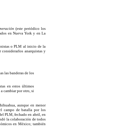
neración
(este periódico los
cados en Nueva York y en La
onistas o PLM al inicio de la
considerarlos anarquistas y
das las banderas de los
tas en estos últimos
 cambiar por otro, si
 Chihuahua, aunque en menor
el campo de batalla por los
del PLM, fechado en abril, en
ndó la colaboración de todos
conómicos en México; también