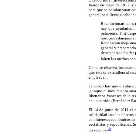
Cuando los antirreeleccionis
Juárez en mayo de 1911; y a
para que se solidarizaran c
general para llevar a cabo l
Revolucionarios: es 
hay que ayudarles; h
palabrería. Y si des
nosotros estaremos a 
Revolución mejicana,
general y preparando
desorganización del 
falten los medios nec
Como se observa, los anarqu
que ésta se extendiera al res
empleaban.
Tampoco hay que olvidar que
(aunque el movimiento anarq
libertarios franceses de la r
en un partido (Hernández Pad
El 14 de junio de 1911 el 
solidaridad con los obreros 
con intereses económicos en 
socialistas y republicanas. S
10
mexicanos.