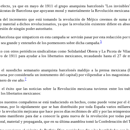
efecto, ya que en mayo de 1911 el grupo anarquista barcelonés "Los invisibles
 ácratas de Barcelona que apoyaran moral y materialmente la Revolución mexicana 
a del incremento que está tomando la revolución de Méjico creemos de suma ne
 material a dichos revolucionarios, ya que la revolución existente difiere en abs
sesión de ningún poder autoritario.
arcelona que simpaticen en esta campaña se servirán pasar por esta redacción por t
5
 sea grande y enterarles de los pormenores sobre dicha campaña.
to con otros periódicos sindicalistas como Solidaridad Obrera y La Picota de Vila
yo de 1911 para ayudar a los libertarios mexicanos, recaudando hasta el 27 de 
el susodicho semanario anarquista barcelonés maldijo a la prensa mexicana (l
uesa por considerarla un instrumento del capital) por vilipendiar a los magonista
7
nero de ese año.
l éxito que las noticias sobre la Revolución mexicana tuvieron entre los trab
 los libertarios mexicanos:
os nuestros compañeros se está traduciendo en hechos, como puede verse por el éx
umnas, por lo rápidamente que se han distribuido por toda España varios millares
 la revolución mejicana que hace pocos días recibimos de allí y por las reimpresi
mo manifiesto para dar a conocer la grata nueva de la revolución por todas par
ral, material y propaganda, que en su última asamblea tomó la Confederación del 