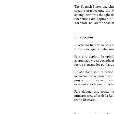
The Spanish State's anarchis
capable of redeeming the Me
among them who thought that
libertarians did approve of
Therefore, not all the Spanis
Introducción
El artículo trata de la acog
Revolución que se había ini
Para ello exploro la opini
anarquistas y anarcosindica
fueron clausurados por las a
He abordado sólo el period
mexicana hasta principios 
proyecto de los anarquista
ocasiones por las autoridades
Para elaborar este escrito 
primeros siete años de la Rev
teoría libertaria.