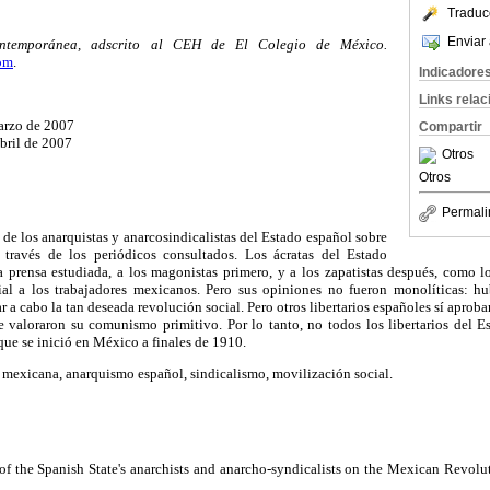
Traduc
Enviar 
ntemporánea, adscrito al CEH de El Colegio de México.
om
.
Indicadore
Links rela
arzo de 2007
Compartir
bril de 2007
Otros
Otros
Permali
r de los anarquistas y anarcosindicalistas del Estado español sobre
través de los periódicos consultados. Los ácratas del Estado
la prensa estudiada, a los magonistas primero, y a los zapatistas después, como l
ial a los trabajadores mexicanos. Pero sus opiniones no fueron monolíticas: h
r a cabo la tan deseada revolución social. Pero otros libertarios españoles sí apro
e valoraron su comunismo primitivo. Por lo tanto, no todos los libertarios del E
ue se inició en México a finales de 1910.
mexicana, anarquismo español, sindicalismo, movilización social.
 of the Spanish State's anarchists and anarcho-syndicalists on the Mexican Revol