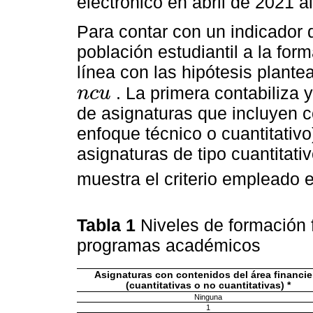
electrónico en abril de 2021 al
Para contar con un indicador 
población estudiantil a la form
línea con las hipótesis plante
. La primera contabiliza 
n
c
u
ncu
de asignaturas que incluyen c
enfoque técnico o cuantitativ
asignaturas de tipo cuantitati
muestra el criterio empleado 
Tabla 1
Niveles de formación f
programas académicos
Asignaturas con contenidos del área financie
(cuantitativas o no cuantitativas) *
Ninguna
1