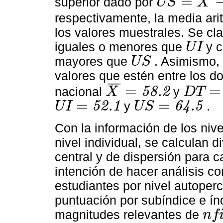
=
superior dado por
U
S
X
US
=
X
¯
-
DT
/
2
respectivamente, la media ari
los valores muestrales. Se cl
iguales o menores que
y c
U
I
UI
mayores que
. Asimismo,
U
S
US
valores que estén entre los d
¯
¯
¯
=
=
nacional
5
8
.
2
y
X
D
T
X
¯
=
58.2
DT
=
12.4
=
=
5
2
.
1
y
6
4
.
5
.
U
I
U
S
UI
=
52.1
US
=
64.5
Con la información de los niv
nivel individual, se calculan 
central y de dispersión para c
intención de hacer análisis c
estudiantes por nivel autoper
puntuación por subíndice e ín
magnitudes relevantes de
n
f
nfi