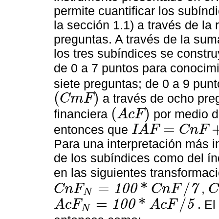
permite cuantificar los subín
la sección 1.1) a través de la
preguntas. A través de la sum
los tres subíndices se constr
de 0 a 7 puntos para conocimi
siete preguntas; de 0 a 9 pun
(
)
a través de ocho preg
C
m
F
(
CmF
)
(
)
financiera
por medio d
A
c
F
(
AcF
)
=
entonces que
I
A
F
C
n
F
IAF
=
CnF
+
CmF
+
AcF
Para una interpretación más in
de los subíndices como del ín
en las siguientes transformac
=
*
/
1
0
0
7
,
C
n
F
C
n
F
N
CnF
N
=
100
*
CnF
/
7
Cm
=
*
/
1
0
0
5
. E
A
c
F
A
c
F
N
AcF
N
=
100
*
AcF
/
5