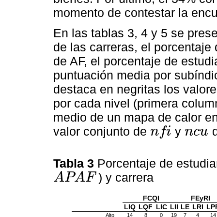
momento de contestar la encu
En las tablas 3, 4 y 5 se pre
de las carreras, el porcentaje
de AF, el porcentaje de estudi
puntuación media por subíndic
destaca en negritas los valor
por cada nivel (primera colum
medio de un mapa de calor en 
valor conjunto de
y
n
f
i
n
c
u
nfi
ncu
Tabla 3
Porcentaje de estudia
) y carrera
A
P
A
F
APAF
FCQI
FEyRI
LIQ
LQF
LIC
LII
LE
LRI
LP
Alto
14
8
0
19
7
4
14