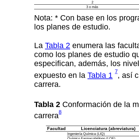
2
3 o más
Nota: * Con base en los prog
los planes de estudio.
La
Tabla 2
enumera las faculta
como los planes de estudio qu
especifican, además, los niv
7
expuesto en la
Tabla 1
, así 
carrera.
Tabla 2
Conformación de la mue
8
carrera
Facultad
Licenciatura (abreviatura)
Ingeniería Química (LIQ)
Químico Farmacobiólogo (LQF)