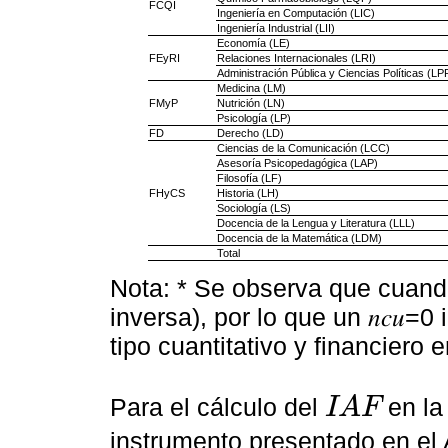
FCQI
Ingeniería en Computación (LIC)
Ingeniería Industrial (LII)
Economía (LE)
FEyRI
Relaciones Internacionales (LRI)
Administración Pública y Ciencias Políticas (LP
Medicina (LM)
FMyP
Nutrición (LN)
Psicología (LP)
FD
Derecho (LD)
Ciencias de la Comunicación (LCC)
Asesoría Psicopedagógica (LAP)
Filosofía (LF)
FHyCS
Historia (LH)
Sociología (LS)
Docencia de la Lengua y Literatura (LLL)
Docencia de la Matemática (LDM)
Total
Nota: * Se observa que cuando 𝑛
inversa), por lo que un 𝑛𝑐𝑢=
tipo cuantitativo y financiero 
Para el cálculo del
en la
I
A
F
IAF
instrumento presentado en el