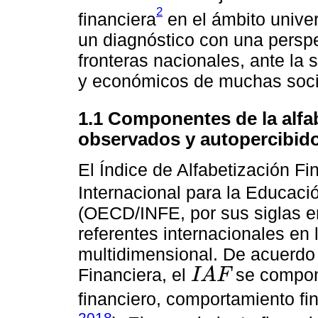
2
financiera
en el ámbito univers
un diagnóstico con una perspe
fronteras nacionales, ante la
y económicos de muchas soc
1.1 Componentes de la alfab
observados y autopercibidos
El Índice de Alfabetización F
Internacional para la Educac
(OECD/INFE, por sus siglas en
referentes internacionales en 
multidimensional. De acuerdo
Financiera, el
se compon
I
A
F
IAF
financiero, comportamiento fin
2018