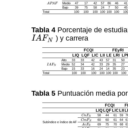
Medio
47
17
42
57
86
46
41
A
APAF
P
A
F
Bajo
39
75
58
24
7
50
45
Total
100
100
100
100
100
100
10
Tabla 4
Porcentaje de estudia
) y carrera
I
A
F
N
IAF
N
FCQI
FEyRI
LIQ
LQF
LIC
LII
LE
LRI
LP
Alto
33
33
42
43
57
31
50
Medio
52
34
42
33
29
35
27
I
IAF
A
F
N
N
Bajo
15
33
16
24
14
35
23
Total
100
100
100
100
100
100
100
Tabla 5
Puntuación media por
FCQI
F
LIQ
LQF
LIC
LII
L
58
44
61
59
7
C
CnF
n
F
N
N
60
60
61
64
6
C
CmF
m
F
N
N
Subíndice e índice de AF
69
75
70
68
6
A
AcF
c
F
N
N