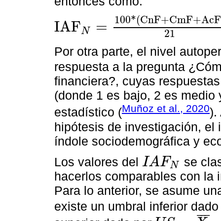
entonces como:
100
*
(
CnF
+
CmF
+
AcF
IAF
=
N
IAF
N
=
100
*
(
CnF
+
CmF
+
AcF
)
21
21
Por otra parte, el nivel autop
respuesta a la pregunta ¿Cómo 
financiera?, cuyas respuestas
(donde 1 es bajo, 2 es medio y
Muñoz et al., 2020
estadístico (
).
hipótesis de investigación, el
índole sociodemográfica y ec
Los valores del
se cla
I
A
F
N
IAF
N
hacerlos comparables con la 
Para lo anterior, se asume una
existe un umbral inferior dado
¯
¯
¯